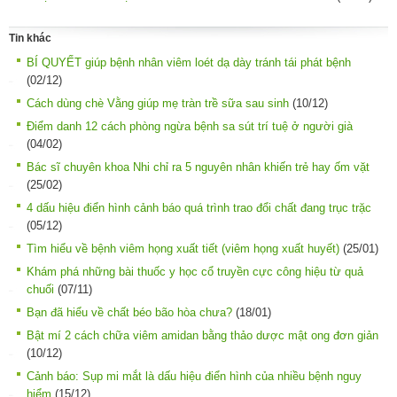
Tin khác
BÍ QUYẾT giúp bệnh nhân viêm loét dạ dày tránh tái phát bệnh
(02/12)
Cách dùng chè Vằng giúp mẹ tràn trề sữa sau sinh
(10/12)
Điểm danh 12 cách phòng ngừa bệnh sa sút trí tuệ ở người già
(04/02)
Bác sĩ chuyên khoa Nhi chỉ ra 5 nguyên nhân khiến trẻ hay ốm vặt
(25/02)
4 dấu hiệu điển hình cảnh báo quá trình trao đổi chất đang trục trặc
(05/12)
Tìm hiểu về bệnh viêm họng xuất tiết (viêm họng xuất huyết)
(25/01)
Khám phá những bài thuốc y học cổ truyền cực công hiệu từ quả
chuối
(07/11)
Bạn đã hiểu về chất béo bão hòa chưa?
(18/01)
Bật mí 2 cách chữa viêm amidan bằng thảo dược mật ong đơn giản
(10/12)
Cảnh báo: Sụp mi mắt là dấu hiệu điển hình của nhiều bệnh nguy
hiểm
(15/12)