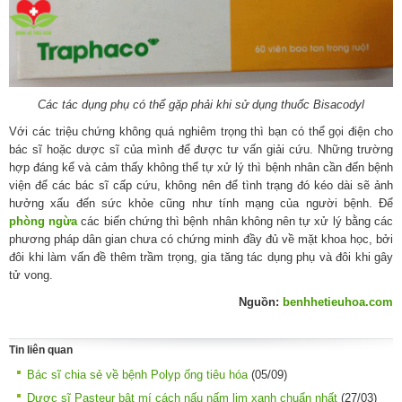
Các tác dụng phụ có thể gặp phải khi sử dụng thuốc Bisacodyl
Với các triệu chứng không quá nghiêm trọng thì bạn có thể gọi điện cho
bác sĩ hoặc dược sĩ của mình để được tư vấn giải cứu. Những trường
hợp đáng kể và cảm thấy không thể tự xử lý thì bệnh nhân cần đến bệnh
viện để các bác sĩ cấp cứu, không nên để tình trạng đó kéo dài sẽ ảnh
hưởng xấu đến sức khỏe cũng như tính mạng của người bệnh. Để
phòng ngừa
các biến chứng thì bệnh nhân không nên tự xử lý bằng các
phương pháp dân gian chưa có chứng minh đầy đủ về mặt khoa học, bởi
đôi khi làm vấn đề thêm trầm trọng, gia tăng tác dụng phụ và đôi khi gây
tử vong.
Nguồn:
benhhetieuhoa.com
Tin liên quan
Bác sĩ chia sẻ về bệnh Polyp ống tiêu hóa
(05/09)
Dược sĩ Pasteur bật mí cách nấu nấm lim xanh chuẩn nhất
(27/03)