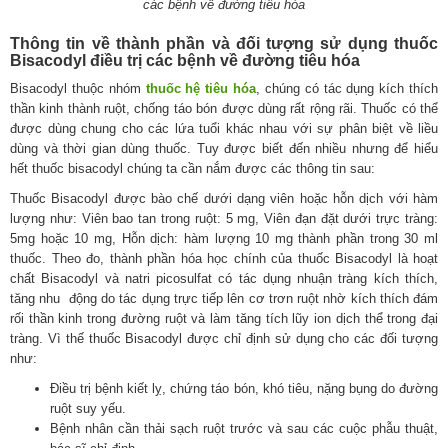
các bệnh về đường tiêu hóa
Thông tin về thành phần và đối tượng sử dụng thuốc
Bisacodyl điều trị các bệnh về đường tiêu hóa
Bisacodyl thuộc nhóm
thuốc hệ tiêu hóa
, chúng có tác dụng kích thích
thần kinh thành ruột, chống táo bón được dùng rất rộng rãi. Thuốc có thể
được dùng chung cho các lứa tuổi khác nhau với sự phân biệt về liều
dùng và thời gian dùng thuốc. Tuy được biết đến nhiều nhưng để hiểu
hết thuốc bisacodyl chúng ta cần nắm được các thông tin sau:
Thuốc Bisacodyl được bào chế dưới dạng viên hoặc hỗn dịch với hàm
lượng như: Viên bao tan trong ruột: 5 mg, Viên đạn đặt dưới trực tràng:
5mg hoặc 10 mg, Hỗn dịch: hàm lượng 10 mg thành phần trong 30 ml
thuốc. Theo đo, thành phần hóa học chính của thuốc Bisacodyl là hoạt
chất Bisacodyl và natri picosulfat có tác dụng nhuận tràng kích thích,
tăng nhu động do tác dụng trực tiếp lên cơ trơn ruột nhờ kích thích đám
rối thần kinh trong đường ruột và làm tăng tích lũy ion dịch thể trong đại
tràng. Vì thế thuốc Bisacodyl được chỉ định sử dụng cho các đối tượng
như:
Điều trị bệnh kiết lỵ, chứng táo bón, khó tiêu, nặng bụng do đường
ruột suy yếu.
Bệnh nhân cần thải sạch ruột trước và sau các cuộc phẫu thuật,