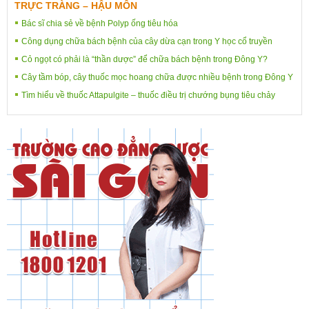
TRỰC TRÀNG – HẬU MÔN
Bác sĩ chia sẻ về bệnh Polyp ống tiêu hóa
Công dụng chữa bách bệnh của cây dừa cạn trong Y học cổ truyền
Cỏ ngọt có phải là “thần dược” để chữa bách bệnh trong Đông Y?
Cây tầm bóp, cây thuốc mọc hoang chữa được nhiều bệnh trong Đông Y
Tìm hiểu về thuốc Attapulgite – thuốc điều trị chướng bụng tiêu chảy