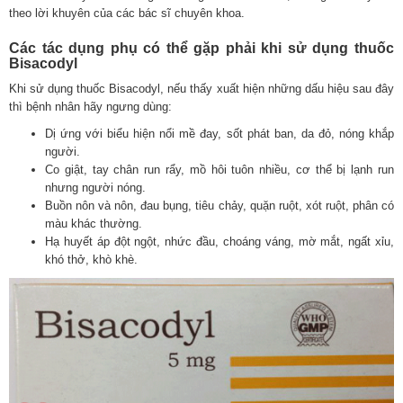
theo lời khuyên của các bác sĩ chuyên khoa.
Các tác dụng phụ có thể gặp phải khi sử dụng thuốc
Bisacodyl
Khi sử dụng thuốc Bisacodyl, nếu thấy xuất hiện những dấu hiệu sau đây
thì bệnh nhân hãy ngưng dùng:
Dị ứng với biểu hiện nổi mề đay, sốt phát ban, da đỏ, nóng khắp
người.
Co giật, tay chân run rẩy, mồ hôi tuôn nhiều, cơ thể bị lạnh run
nhưng người nóng.
Buồn nôn và nôn, đau bụng, tiêu chảy, quặn ruột, xót ruột, phân có
màu khác thường.
Hạ huyết áp đột ngột, nhức đầu, choáng váng, mờ mắt, ngất xỉu,
khó thở, khò khè.