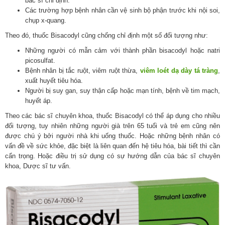
bác sĩ chỉ định.
Các trường hợp bệnh nhân cần vệ sinh bộ phận trước khi nội soi,
chụp x-quang.
Theo đó, thuốc Bisacodyl cũng chống chỉ định một số đối tượng như:
Những người có mẫn cảm với thành phần bisacodyl hoặc natri
picosulfat.
Bệnh nhân bị tắc ruột, viêm ruột thừa,
viêm loét dạ dày tá tràng
,
xuất huyết tiêu hóa.
Người bị suy gan, suy thận cấp hoặc mạn tính, bệnh về tim mạch,
huyết áp.
Theo các bác sĩ chuyên khoa, thuốc Bisacodyl có thể áp dụng cho nhiều
đối tượng, tuy nhiên những người già trên 65 tuổi và trẻ em cũng nên
được chú ý bởi người nhà khi uống thuốc. Hoặc những bệnh nhân có
vấn đề về sức khỏe, đặc biệt là liên quan đến hệ tiêu hóa, bài tiết thì cần
cẩn trọng. Hoặc điều trị sử dụng có sự hướng dẫn của bác sĩ chuyên
khoa, Dược sĩ tư vấn.