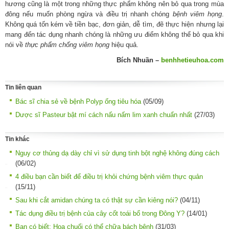
hương cũng là một trong những thực phẩm không nên bỏ qua trong mùa
đông nếu muốn phòng ngừa và điều trị nhanh chóng
bệnh viêm họng
.
Không quá tốn kém về tiền bạc, đơn giản, dễ tìm, đẽ thực hiện nhưng lại
mang đến tác dụng nhanh chóng là những ưu điểm không thể bỏ qua khi
nói về
thực phẩm chống viêm họng
hiệu quả.
Bích Nhuần –
benhhetieuhoa.com
Tin liên quan
Bác sĩ chia sẻ về bệnh Polyp ống tiêu hóa
(05/09)
Dược sĩ Pasteur bật mí cách nấu nấm lim xanh chuẩn nhất
(27/03)
Tin khác
Nguy cơ thủng dạ dày chỉ vì sử dụng tinh bột nghệ không đúng cách
(06/02)
4 điều bạn cần biết để điều trị khỏi chứng bệnh viêm thực quản
(15/11)
Sau khi cắt amidan chúng ta có thật sự cần kiêng nói?
(04/11)
Tác dụng điều trị bệnh của cây cốt toái bổ trong Đông Y?
(14/01)
Bạn có biết: Hoa chuối có thể chữa bách bệnh
(31/03)