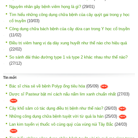
Nguyên nhân gây bệnh viêm họng là gì?
(29/01)
Tìm hiểu những công dụng chữa bệnh của cây quýt gai trong y học
cổ truyền
(10/03)
Công dụng chữa bách bệnh của cây dừa cạn trong Y học cổ truyền
(11/02)
Điều trị viêm hang vị dạ dày xung huyết như thế nào cho hiệu quả
(22/02)
So sánh đái tháo đường type 1 và type 2 khác nhau như thế nào?
(27/12)
Tin mới
Bác sĩ chia sẻ về bệnh Polyp ống tiêu hóa
(05/09)
Dược sĩ Pasteur bật mí cách nấu nấm lim xanh chuẩn nhất
(27/03)
Cây khổ sâm có tác dụng điều trị bệnh như thế nào?
(26/03)
Những công dụng chữa bệnh tuyệt vời từ quả la hán
(25/03)
Lan kim tuyến vị thuốc vô cùng quý của vùng núi Tây Bắc
(24/03)