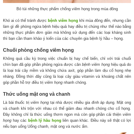
Bỏ túi những thực phẩm chống viêm họng trong mùa đông
Khó ai có thể tránh được
bệnh viêm họng
khi mùa đông đến, nhưng cần
làm gì đề phòng ngừa bệnh hiệu quả hay điều trị chúng như thế nào bằng
những thực phẩm đơn giản mà không sử dụng đến các loại kháng sinh
thì bạn cần tham khảo ý kiến của các chuyên gia bệnh lý hầu – họng.
Chuối phòng chống viêm họng
Không quá cầu kỳ trong việc chuẩn bị hay chế biến, chỉ với trái chuối
chín bạn đã góp phần phòng ngừa được căn
bệnh viêm họng
hiệu quả do
là loại trái cây mềm và không chứa axit, góp phần làm dịu cổ họng nhẹ
nhàng. Đồng thời đây cũng là loại cây giàu vitamin và khoáng chất nên
góp phần hỗ trợ điều trị
viêm họng
nhanh chóng.
Thức uống mật ong và chanh
Là bài thuốc trị
viêm họng
tại nhà được nhiều gia đình áp dụng. Mật ong
và chanh khi trộn với nhau có thể giảm đau nhanh chóng cho cổ họng.
Đây không chỉ là thức uống thơm ngon mà còn góp phần cải thiện
viêm
họng
hay các
bệnh lý hầu họng
liên quan khác. Điều này sẽ thật có lợi
nếu bạn uống Uống chanh, mật ong và nước ấm.