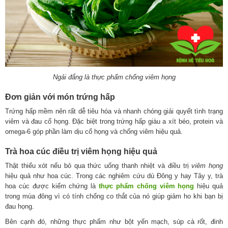
Ngải đắng là thực phẩm chống viêm họng
Đơn giản với món trứng hấp
Trứng hấp mềm nên rất dễ tiêu hóa và nhanh chóng giải quyết tình trạng
viêm và đau cổ họng. Đặc biệt trong trứng hấp giàu a xít béo, protein và
omega-6 góp phần làm dịu cổ họng và chống viêm hiệu quả.
Trà hoa cúc điều trị viêm họng hiệu quả
Thật thiếu xót nếu bỏ qua thức uống thanh nhiệt và điều trị
viêm họng
hiệu quả như hoa cúc. Trong các nghiêm cứu dù Đông y hay Tây y, trà
hoa cúc được kiểm chứng là
thực phẩm chống viêm họng
hiệu quả
trong mùa đông vì có tính chống co thắt của nó giúp giảm ho khi bạn bị
đau họng.
Bên cạnh đó, những thực phẩm như bột yến mạch, súp cà rốt, đinh