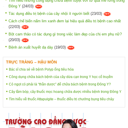
Tìm hiểu những công dụng chữa bệnh tuyệt vời từ quả me rừng trong
Đông Y
(24/03)
Tác dụng điều trị bệnh của cây nhội ít người biết
(23/03)
Cách chế biến nấm lim xanh đem lại hiệu quả điều trị bệnh cao nhất
(22/03)
Bột cam thảo có tác dụng gì trong việc làm đẹp của chị em phụ nữ?
(20/03)
Bệnh án xuất huyết dạ dày
(19/03)
TRỰC TRÀNG – HẬU MÔN
Bác sĩ chia sẻ về bệnh Polyp ống tiêu hóa
Công dụng chữa bách bệnh của cây dừa cạn trong Y học cổ truyền
Cỏ ngọt có phải là “thần dược” để chữa bách bệnh trong Đông Y?
Cây tầm bóp, cây thuốc mọc hoang chữa được nhiều bệnh trong Đông Y
Tìm hiểu về thuốc Attapulgite – thuốc điều trị chướng bụng tiêu chảy