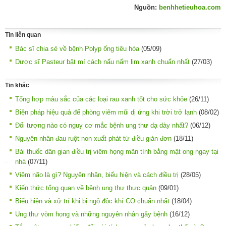
Nguồn:
benhhetieuhoa.com
Tin liên quan
Bác sĩ chia sẻ về bệnh Polyp ống tiêu hóa
(05/09)
Dược sĩ Pasteur bật mí cách nấu nấm lim xanh chuẩn nhất
(27/03)
Tin khác
Tổng hợp màu sắc của các loại rau xanh tốt cho sức khỏe
(26/11)
Biện pháp hiệu quả để phòng viêm mũi dị ứng khi trời trở lạnh
(08/02)
Đối tượng nào có nguy cơ mắc bệnh ung thư dạ dày nhất?
(06/12)
Nguyên nhân đau ruột non xuất phát từ điều giản đơn
(18/11)
Bài thuốc dân gian điều trị viêm họng mãn tính bằng mật ong ngay tại
nhà
(07/11)
Viêm não là gì? Nguyên nhân, biểu hiện và cách điều trị
(28/05)
Kiến thức tổng quan về bệnh ung thư thực quản
(09/01)
Biểu hiện và xử trí khi bị ngộ độc khí CO chuẩn nhất
(18/04)
Ung thư vòm họng và những nguyên nhân gây bệnh
(16/12)