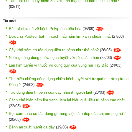
Tắc ruột non nguy hiểm đối với tính mạng của bạn như thế nào?
(03/11)
Tin mới
Bác sĩ chia sẻ về bệnh Polyp ống tiêu hóa
(05/09)
Dược sĩ Pasteur bật mí cách nấu nấm lim xanh chuẩn nhất
(27/03)
Cây khổ sâm có tác dụng điều trị bệnh như thế nào?
(26/03)
Những công dụng chữa bệnh tuyệt vời từ quả la hán
(25/03)
Lan kim tuyến vị thuốc vô cùng quý của vùng núi Tây Bắc
(24/03)
Tìm hiểu những công dụng chữa bệnh tuyệt vời từ quả me rừng trong
Đông Y
(24/03)
Tác dụng điều trị bệnh của cây nhội ít người biết
(23/03)
Cách chế biến nấm lim xanh đem lại hiệu quả điều trị bệnh cao nhất
(22/03)
Bột cam thảo có tác dụng gì trong việc làm đẹp của chị em phụ nữ?
(20/03)
Bệnh án xuất huyết dạ dày
(19/03)