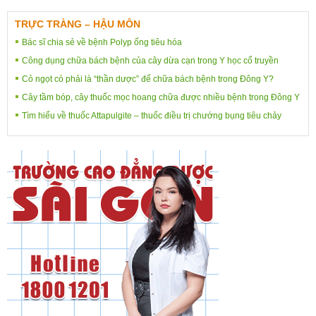
TRỰC TRÀNG – HẬU MÔN
Bác sĩ chia sẻ về bệnh Polyp ống tiêu hóa
Công dụng chữa bách bệnh của cây dừa cạn trong Y học cổ truyền
Cỏ ngọt có phải là “thần dược” để chữa bách bệnh trong Đông Y?
Cây tầm bóp, cây thuốc mọc hoang chữa được nhiều bệnh trong Đông Y
Tìm hiểu về thuốc Attapulgite – thuốc điều trị chướng bụng tiêu chảy