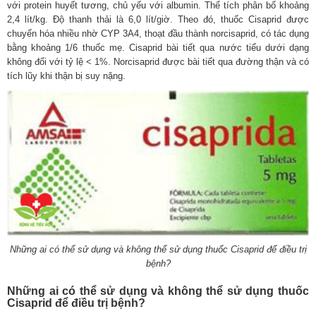
với protein huyết tương, chủ yếu với albumin. Thể tích phân bố khoảng
2,4 lít/kg. Ðộ thanh thải là 6,0 lít/giờ. Theo đó, thuốc Cisaprid được
chuyển hóa nhiều nhờ CYP 3A4, thoạt đầu thành norcisaprid, có tác dụng
bằng khoảng 1/6 thuốc mẹ. Cisaprid bài tiết qua nước tiểu dưới dạng
không đổi với tỷ lệ < 1%. Norcisaprid được bài tiết qua đường thận và có
tích lũy khi thận bị suy nặng.
Những ai có thể sử dụng và không thể sử dụng thuốc Cisaprid để điều trị
bệnh?
Những ai có thể sử dụng và không thể sử dụng thuốc
Cisaprid để điều trị bệnh?