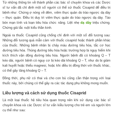
Từ những thông tin về thành phần các bác sĩ chuyên khoa và các Dược
sĩ tư vấn đã chỉ định một số người có thể sử thuốc Cisaprid để điều trị
bệnh như: Chứng ợ nóng về đêm, viêm thực quản do trào ngược dạ dày
– thực quản. Ðiều trị duy trì viêm thực quản do trào ngược dạ dày. Táo
bón mạn tính và loạn tiêu hóa chức năng. Liệt nhẹ
dạ dày
triệu chứng.
Chứng giả tắc ruột kiểu thần kinh.
Ngoài ra thuốc Cisaprid cũng chống chỉ định với một số đối tượng sau:
Những đối tượng quá mẫn cảm với thuốc cisaprid hoặc thành phần khác
của thuốc. Những bệnh nhân bị chảy máu đường tiêu hóa, tắc cơ học
đường tiêu hóa. Thủng đường tiêu hóa hoặc trường hợp bị nguy hiểm khi
kích thích vận động đường tiêu hóa. Người bệnh đã có khoảng Q – T
kéo dài, người bệnh có nguy cơ bị kéo dài khoảng Q – T, như do bị giảm
kali huyết hoặc thiếu magnesi, hoặc khi điều trị đồng thời với thuốc khác,
có thể gây tăng khoảng Q – T.
Đồng thời, phụ nữ có thai và cho con bú cũng cần thận trọng với loại
thuốc này, bởi chúng có thể gây ra các tác dụng phụ không mong muốn.
Liều lượng và cách sử dụng thuốc Cisaprid
Là một loại thuốc hệ tiêu hóa quan trọng nên khi sử dụng các bác sĩ
chuyên khoa và các Dược sĩ tư vấn kiều lượng cho trẻ em và người lớn
cụ thể như sau: