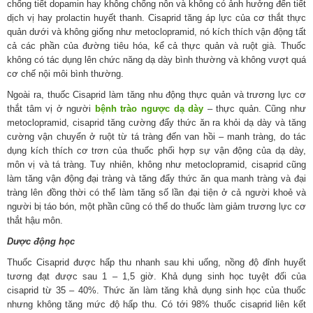
chống tiết dopamin hay không chống nôn và không có ảnh hưởng đến tiết
dịch vị hay prolactin huyết thanh. Cisaprid tăng áp lực của cơ thắt thực
quản dưới và không giống như metoclopramid, nó kích thích vận động tất
cả các phần của đường tiêu hóa, kể cả thực quản và ruột già. Thuốc
không có tác dụng lên chức năng dạ dày bình thường và không vượt quá
cơ chế nội môi bình thường.
Ngoài ra, thuốc Cisaprid làm tăng nhu động thực quản và trương lực cơ
thắt tâm vị ở người
bệnh trào ngược dạ dày
– thực quản. Cũng như
metoclopramid, cisaprid tăng cường đẩy thức ăn ra khỏi dạ dày và tăng
cường vận chuyển ở ruột từ tá tràng đến van hồi – manh tràng, do tác
dụng kích thích cơ trơn của thuốc phối hợp sự vận động của dạ dày,
môn vị và tá tràng. Tuy nhiên, không như metoclopramid, cisaprid cũng
làm tăng vận động đại tràng và tăng đẩy thức ăn qua manh tràng và đại
tràng lên đồng thời có thể làm tăng số lần đại tiện ở cả người khoẻ và
người bị táo bón, một phần cũng có thể do thuốc làm giảm trương lực cơ
thắt hậu môn.
Dược động học
Thuốc Cisaprid được hấp thu nhanh sau khi uống, nồng độ đỉnh huyết
tương đạt được sau 1 – 1,5 giờ. Khả dụng sinh học tuyệt đối của
cisaprid từ 35 – 40%. Thức ăn làm tăng khả dụng sinh học của thuốc
nhưng không tăng mức độ hấp thu. Có tới 98% thuốc cisaprid liên kết