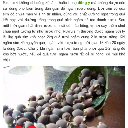
Sim tươi không chỉ dùng để làm thuốc trong
đông y
mà chúng được còn
sử dụng phổ biến trong dân gian để ngâm rượu uống. Bởi trên vỏ quả
sim có chứa men vi sinh tự nhiên, cùng với chất đường ngọt trong quả
kết hợp với đường trắng trong quá trình ngâm sẽ tạo thành rượu. Sau
một thời gian nhất định, rượu sim sẽ có màu hồng, vị hơi cay thêm chút
chua ngọt tương tự như rượu nho. Rượu sim thường được ngâm với tỷ
lệ 1kg quả sim khô hoặc 2kg quả tươi ngâm cùng 2 lít rượu trắng. Khi
ngâm sim để nguyên quả, ngâm với rượu trong thời gian 15 đến 20 ngày
là dùng được. Chú ý khi ngâm sim tươi bạn phải phơi qua 1-2 nắng để
khô bớt nước, nếu để quả tươi ngâm rượu rất dễ bị hỏng, có mùi khó
chịu.