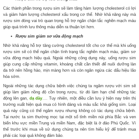
Các thành phần trong rượu sim sẽ làm tăng hàm lượng cholesterol có lợi
và giảm hàm lượng cholesterol xấu trong cơ thể. Nhờ khả năng này mà
rượu sim đóng vai trò quan trọng hỗ trợ ngăn chặn tắc nghẽn mạch máu
giúp quá trình lưu thông máu diễn ra thuận lợi hơn.
Rượu sim giảm sơ vữa động mạch
Nhờ khả năng hỗ trợ tăng cường cholesterol tốt cho cơ thể mà khi uống
rượu sim sẽ có thể ngăn chặn tình trạng tắc nghẽn mạch máu, giảm sơ
vữa động mạch hiệu quả. Ngoài những công dụng này, uống rượu sim
giúp cung cấp những vitamin, khoáng chất cần thiết để nuôi dưỡng làn
da trở nên hồng hào, mịn màng hơn và còn ngăn ngừa các dấu hiệu lão
hóa sớm.
Ngoài những tác dụng chữa bệnh việc chúng ta ngâm rượu với sim sẽ
giúp làm giảm nồng độ cồn trong rượu, từ đó làm hạn chế những tác
động lên gan,
dạ dày
…. Tuy nhiên, một điều cần lưu ý hiện nay trên thị
trường xuất hiện quả mua có hình dáng và màu sắc khá giống sim. Loại
quả này cũng có thể ngâm rượu nhưng không có tác dụng chữa bệnh.
Tại nước ta sim thường mọc tại một số tỉnh miền núi phía Bắc và ven
biển khu vực miền Trung và miền Nam, đặc biệt là ở đảo Phú Quốc. Vì
thế trước khi mua về sử dụng chúng ta nên tìm hiểu kỹ để tránh mua
phải các loại quả không đảm bảo.