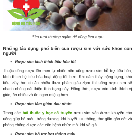
Sim tươi thường ngâm để dùng làm rượu
Những tác dụng phổ biến của rượu sim với sức khỏe con
người
Rượu sim kích thích tiêu hóa tốt
Thuộc dòng rượu lên men tự nhiên nên uống rượu sim hỗ trợ tiêu hóa,
kích thích hệ tiêu hóa hoạt động tốt hơn. Khi cảm thấy nặng bụng, khó
tiêu, đầy hơi do ăn nhiều thực phẩm giàu đạm thì uống rượu sim sẽ
nhanh chóng cải thiện tình trạng này. Đồng thời, rượu còn kích thích vị
giác, ăn nhiều và ăn ngon miệng hơn.
Rượu sim làm giảm đau nhức
Trong các
bài thuốc y học cổ truyền
rượu sim vẫn được khuyến cáo
uống giúp bổ máu, tráng dương, khí huyết lưu thông, thư giãn gân cốt và
phòng chống được các căn bệnh nhức mỏi khi về già.
Rượu sim hỗ trợ lưu thông máu