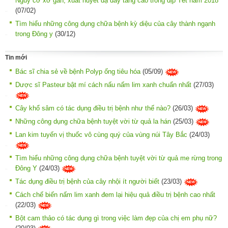
Nguy cơ xơ gan, xuất huyết dạ dày tăng cao trong dịp Tết năm 2018
(07/02)
Tìm hiểu những công dụng chữa bệnh kỳ diệu của cây thành ngạnh
trong Đông y
(30/12)
Tin mới
Bác sĩ chia sẻ về bệnh Polyp ống tiêu hóa
(05/09)
Dược sĩ Pasteur bật mí cách nấu nấm lim xanh chuẩn nhất
(27/03)
Cây khổ sâm có tác dụng điều trị bệnh như thế nào?
(26/03)
Những công dụng chữa bệnh tuyệt vời từ quả la hán
(25/03)
Lan kim tuyến vị thuốc vô cùng quý của vùng núi Tây Bắc
(24/03)
Tìm hiểu những công dụng chữa bệnh tuyệt vời từ quả me rừng trong
Đông Y
(24/03)
Tác dụng điều trị bệnh của cây nhội ít người biết
(23/03)
Cách chế biến nấm lim xanh đem lại hiệu quả điều trị bệnh cao nhất
(22/03)
Bột cam thảo có tác dụng gì trong việc làm đẹp của chị em phụ nữ?