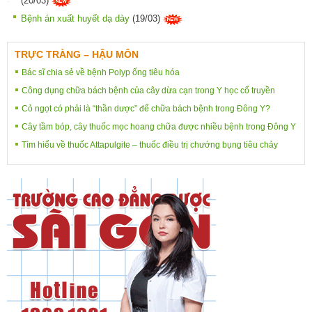
(20/03)
Bệnh án xuất huyết dạ dày
(19/03)
TRỰC TRÀNG – HẬU MÔN
Bác sĩ chia sẻ về bệnh Polyp ống tiêu hóa
Công dụng chữa bách bệnh của cây dừa cạn trong Y học cổ truyền
Cỏ ngọt có phải là “thần dược” để chữa bách bệnh trong Đông Y?
Cây tầm bóp, cây thuốc mọc hoang chữa được nhiều bệnh trong Đông Y
Tìm hiểu về thuốc Attapulgite – thuốc điều trị chướng bụng tiêu chảy