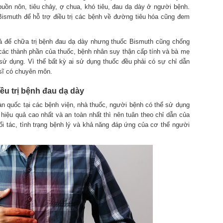
uồn nôn, tiêu chảy, ợ chua, khó tiêu, đau dạ dày ở người bệnh.
Bismuth để hỗ trợ điều trị các bệnh về đường tiêu hóa cũng đem
uả để chữa trị bệnh đau dạ dày nhưng thuốc Bismuth cũng chống
các thành phần của thuốc, bệnh nhân suy thận cấp tính và bà mẹ
ử dụng. Vì thế bất kỳ ai sử dụng thuốc đều phải có sự chỉ dẫn
sĩ có chuyên môn.
u trị bệnh đau dạ dày
n quốc tại các bệnh viện, nhà thuốc, người bệnh có thể sử dụng
hiệu quả cao nhất và an toàn nhất thì nên tuân theo chỉ dẫn của
ổi tác, tình trạng bệnh lý và khả năng đáp ứng của cơ thể người