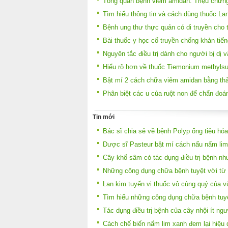
Tổng quan bệnh viêm amidan: Triệu chứng 
Tìm hiểu thông tin và cách dùng thuốc Lan
Bệnh ung thư thực quản có di truyền cho 
Bài thuốc y học cổ truyền chống khản tiến
Nguyên tắc điều trị dành cho người bị dị 
Hiểu rõ hơn về thuốc Tiemonium methylsulfa
Bật mí 2 cách chữa viêm amidan bằng th
Phân biệt các u của ruột non để chẩn đoán 
Tin mới
Bác sĩ chia sẻ về bệnh Polyp ống tiêu hóa
Dược sĩ Pasteur bật mí cách nấu nấm lim
Cây khổ sâm có tác dụng điều trị bệnh nh
Những công dụng chữa bệnh tuyệt vời từ 
Lan kim tuyến vị thuốc vô cùng quý của v
Tìm hiểu những công dụng chữa bệnh tuyệ
Tác dụng điều trị bệnh của cây nhội ít ngư
Cách chế biến nấm lim xanh đem lại hiệu q