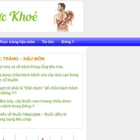
Trực tràng hậu môn
Tin tức
Đông Y
 TRÀNG – HẬU MÔN
sĩ chia sẻ về bệnh Polyp ống tiêu hóa
 dụng chữa bách bệnh của cây dừa cạn trong
c cổ truyền
gọt có phải là “thần dược” để chữa bách bệnh
g Đông Y?
tầm bóp, cây thuốc mọc hoang chữa được
u bệnh trong Đông Y
iểu về thuốc Attapulgite – thuốc điều trị
ng bụng tiêu chảy