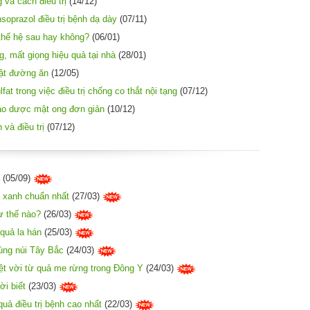
và cách điều trị
(14/12)
soprazol điều trị bệnh dạ dày
(07/11)
thế hệ sau hay không?
(06/01)
g, mất giọng hiệu quả tại nhà
(28/01)
vật đường ăn
(12/05)
t trong việc điều trị chống co thắt nội tạng
(07/12)
ảo dược mật ong đơn giản
(10/12)
và điều trị
(07/12)
(05/09)
 xanh chuẩn nhất
(27/03)
ư thế nào?
(26/03)
quả la hán
(25/03)
ùng núi Tây Bắc
(24/03)
t vời từ quả me rừng trong Đông Y
(24/03)
ời biết
(23/03)
uả điều trị bệnh cao nhất
(22/03)