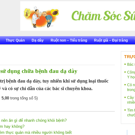
Thực Quản
Dạ dày
Ruột non – Tiểu tràng
Ruột già – Đại tràng
TRỰC
Bác 
 sử dụng chữa bệnh đau dạ dày
Công
Y họ
trị bệnh đau dạ dày, tuy nhiên khi sử dụng loại thuốc
Cỏ n
ý và có sự chỉ dẫn của các bác sĩ chuyên khoa.
tron
Cây 
:
5,00
trong tổng số 5)
nhiề
Tìm h
chướ
 nên ăn gì để nhanh chóng khỏi bệnh?
ểm hay không?
iêm thực quản mà nhiều người không biết