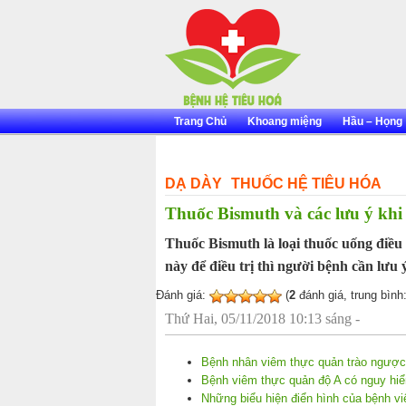
Skip
to
content
Trang Chủ
Khoang miệng
Hầu – Họng
DẠ DÀY
THUỐC HỆ TIÊU HÓA
Thuốc Bismuth và các lưu ý khi
Thuốc Bismuth là loại thuốc uống điều 
này để điều trị thì người bệnh cần lưu 
Đánh giá:
(
2
đánh giá, trung bình
Thứ Hai, 05/11/2018 10:13 sáng -
Bệnh nhân viêm thực quản trào ngược
Bệnh viêm thực quản độ A có nguy hi
Những biểu hiện điển hình của bệnh v