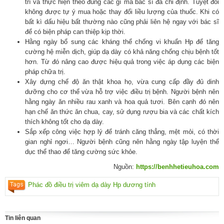
trì và thực hiện theo đúng các gì mà bác sĩ đã chỉ định. Tuyệt đối
không được tự ý mua hoặc thay đổi liều lượng của thuốc. Khi có
bất kì dấu hiệu bất thường nào cũng phải liên hệ ngay với bác sĩ
để có biện pháp can thiệp kịp thời.
Hằng ngày bổ sung các kháng thể chống vi khuẩn Hp để tăng
cường hệ miễn dịch, giúp dạ dày có khả năng chống chịu bệnh tốt
hơn. Từ đó nâng cao được hiệu quả trong việc áp dụng các biện
pháp chữa trị.
Xây dựng chế độ ăn thật khoa họ, vừa cung cấp đầy đủ dinh
dưỡng cho cơ thể vừa hỗ trợ việc điều trị bệnh. Người bệnh nên
hằng ngày ăn nhiều rau xanh và hoa quả tươi. Bên cạnh đó nên
hạn chế ăn thức ăn chua, cay, sử dụng rượu bia và các chất kích
thích không tốt cho dạ dày.
Sắp xếp công việc hợp lý để tránh căng thẳng, mệt mỏi, có thời
gian nghỉ ngơi… Người bệnh cũng nên hằng ngày tập luyện thể
dục thể thao để tăng cường sức khỏe.
Nguồn:
https://benhhetieuhoa.com
Phác đồ điều trị viêm dạ dày Hp dương tính
Tin liên quan