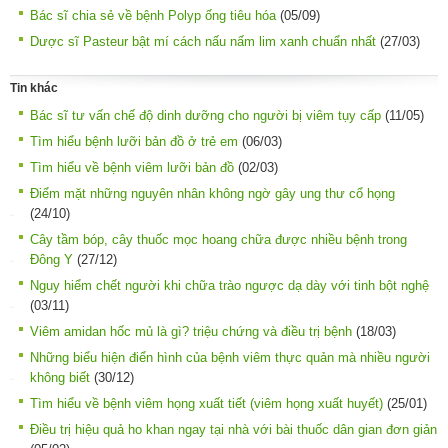
Bác sĩ chia sẻ về bệnh Polyp ống tiêu hóa
(05/09)
Dược sĩ Pasteur bật mí cách nấu nấm lim xanh chuẩn nhất
(27/03)
Tin khác
Bác sĩ tư vấn chế độ dinh dưỡng cho người bị viêm tụy cấp
(11/05)
Tìm hiểu bệnh lưỡi bản đồ ở trẻ em
(06/03)
Tìm hiểu về bệnh viêm lưỡi bản đồ
(02/03)
Điểm mặt những nguyên nhân không ngờ gây ung thư cổ họng
(24/10)
Cây tầm bóp, cây thuốc mọc hoang chữa được nhiều bệnh trong
Đông Y
(27/12)
Nguy hiểm chết người khi chữa trào ngược dạ dày với tinh bột nghệ
(03/11)
Viêm amidan hốc mủ là gì? triệu chứng và điều trị bệnh
(18/03)
Những biểu hiện điển hình của bệnh viêm thực quản mà nhiều người
không biết
(30/12)
Tìm hiểu về bệnh viêm họng xuất tiết (viêm họng xuất huyết)
(25/01)
Điều trị hiệu quả ho khan ngay tại nhà với bài thuốc dân gian đơn giản