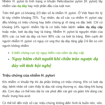
Nhiễm H. pylori là tình trạng vi khuẩn Helicobacter pylori (H. pylori) lây
nhiễm vào
dạ dày
hay một phần đầu của ruột non.
Trên thế giới có khoảng 2/3 dân số bị nhiễm H. pylori. Ở Việt Nam thì tỷ
lệ này chiếm khoảng 75%. Tuy nhiên, đa số các ca nhiễm H. pylori này
đều không có triệu chứng hay biến chứng gì rõ ràng và đặc biệt. Chỉ có
khoảng 14% người nhiễm Hp là có biểu hiện bệnh:
viêm dạ dày cấp
hoặc mãn, loét dạ dày hay tá tràng. Nhiễm H. pylori là nguyên nhân của
80% các ca loét dạ dày và hơn 90% các ca loét tá tràng. Bên cạnh đó
người nhiễm H. pylori có nguy cơ ung thư dạ dày tăng gấp 2-6 lần so với
người không nhiễm.
6 biến chứng cực kỳ nguy hiểm của viêm dạ dày cấp
Nguy hiểm chết người khi chữa trào ngược dạ
dày với tinh bột nghệ
Triệu chứng của nhiễm H. pylori
Khi nhiễm vi khuẩn Hp thì đa phần không có triệu chứng. Khi có loét dạ
dày, bệnh nhân sẽ cảm thấy bị đau rát vùng thượng vị, đau tăng khi bụng
đói. Cơn đau có thể kéo dài từ vài phút đến vài giờ và giảm khi dùng các
thuốc trung hòa acid.
Có thể kể đến một số các triệu chứng không điển hình là buồn nôn, nôn,