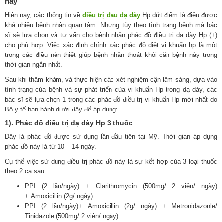
nay
Hiện nay, các thông tin về
điều trị đau dạ dày
Hp dứt điểm là điều được
khá nhiều bệnh nhân quan tâm. Nhưng tùy theo tình trạng bệnh mà bác
sĩ sẽ lựa chọn và tư vấn cho bệnh nhân phác đồ điều trị dạ dày Hp (+)
cho phù hợp. Việc xác định chính xác phác đồ diệt vi khuẩn hp là một
trong các điều nên thiết giúp bệnh nhân thoát khỏi căn bệnh này trong
thời gian ngắn nhất.
Sau khi thăm khám, và thực hiện các xét nghiệm cận lâm sàng, dựa vào
tình trạng của bệnh và sự phát triển của vi khuẩn Hp trong dạ dày, các
bác sĩ sẽ lựa chọn 1 trong các phác đồ điều trị vi khuẩn Hp mới nhất do
Bộ y tế ban hành dưới đây để áp dụng:
1). Phác đồ điều trị dạ dày Hp 3 thuốc
Đây là phác đồ được sử dụng lần đầu tiên tại Mỹ. Thời gian áp dụng
phác đồ này là từ 10 – 14 ngày.
Cụ thể việc sử dụng điều trị phác đồ này là sự kết hợp của 3 loại thuốc
theo 2 ca sau:
PPI (2 lần/ngày) + Clarithromycin (500mg/ 2 viên/ ngày)
+ Amoxicillin (2g/ ngày)
PPI (2 lần/ngày)+ Amoxicillin (2g/ ngày) + Metronidazonle/
Tinidazole (500mg/ 2 viên/ ngày)