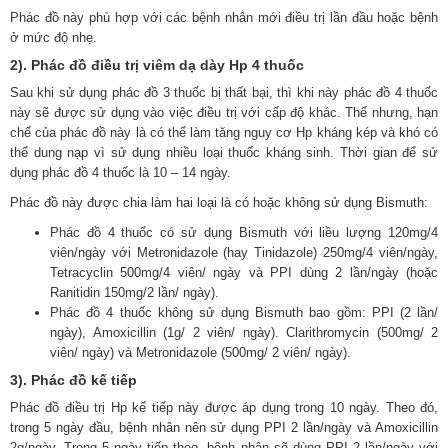
Phác đồ này phù hợp với các bệnh nhân mới điều trị lần đầu hoặc bệnh
ở mức độ nhẹ.
2). Phác đồ điều trị viêm dạ dày Hp 4 thuốc
Sau khi sử dụng phác đồ 3 thuốc bị thất bại, thì khi này phác đồ 4 thuốc
này sẽ được sử dụng vào việc điều trị với cấp độ khác. Thế nhưng, hạn
chế của phác đồ này là có thể làm tăng nguy cơ Hp kháng kép và khó có
thể dung nạp vì sử dụng nhiều loại thuốc kháng sinh. Thời gian để sử
dụng phác đồ 4 thuốc là 10 – 14 ngày.
Phác đồ này được chia làm hai loại là có hoặc không sử dụng Bismuth:
Phác đồ 4 thuốc có sử dụng Bismuth với liều lượng 120mg/4
viên/ngày với Metronidazole (hay Tinidazole) 250mg/4 viên/ngày,
Tetracyclin 500mg/4 viên/ ngày và PPI dùng 2 lần/ngày (hoặc
Ranitidin 150mg/2 lần/ ngày).
Phác đồ 4 thuốc không sử dụng Bismuth bao gồm: PPI (2 lần/
ngày), Amoxicillin (1g/ 2 viên/ ngày). Clarithromycin (500mg/ 2
viên/ ngày) và Metronidazole (500mg/ 2 viên/ ngày).
3). Phác đồ kế tiếp
Phác đồ điều trị Hp kế tiếp này được áp dụng trong 10 ngày. Theo đó,
trong 5 ngày đầu, bệnh nhân nên sử dụng PPI 2 lần/ngày và Amoxicillin
2g/ngày. Trong 5 ngày tiếp theo, bệnh nhân sẽ dùng PPI 2 lần/ngày với