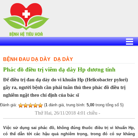
Skip
to
content
BỆNH ĐAU DẠ DÀY
DẠ DÀY
Phác đồ điều trị viêm dạ dày Hp dương tính
Để điều trị đau dạ dày do vi khuẩn Hp (Helicobacter pylori)
gây ra, người bệnh cần phải tuân thủ theo phác đồ điều trị
nghiêm ngặt theo chỉ định của bác sĩ
Đánh giá:
(
1
đánh giá, trung bình:
5,00
trong tổng số 5)
Thứ Hai, 26/11/2018 4:01 chiều -
Việc sử dụng sai phác đồ, không đúng thuốc điều trị vi khuẩn Hp,
có thể dẫn tới các hậu quả nghiêm trọng, trong đó có sự kháng