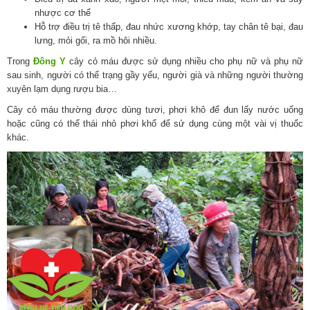
nhược cơ thể
Hỗ trợ điều trị tê thấp, đau nhức xương khớp, tay chân tê bại, đau
lưng, mỏi gối, ra mồ hôi nhiều.
Trong
Đông Y
cây cỏ máu được sử dụng nhiều cho phụ nữ và phụ nữ
sau sinh, người có thể trạng gầy yếu, người già và những người thường
xuyên lạm dụng rượu bia…
Cây cỏ máu thường được dùng tươi, phơi khô để đun lấy nước uống
hoặc cũng có thể thái nhỏ phơi khổ để sử dụng cùng một vài vị thuốc
khác.