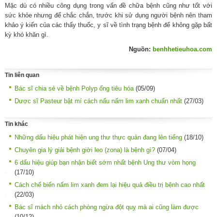
Mặc dù có nhiều công dụng trong vấn đề chữa bệnh cũng như tốt với
sức khỏe nhưng để chắc chắn, trước khi sử dụng người bệnh nên tham
khảo ý kiến của các thấy thuốc, y sĩ về tình trạng bệnh để không gặp bất
kỳ khó khăn gì.
Nguồn:
benhhetieuhoa.com
Tin liên quan
Bác sĩ chia sẻ về bệnh Polyp ống tiêu hóa
(05/09)
Dược sĩ Pasteur bật mí cách nấu nấm lim xanh chuẩn nhất
(27/03)
Tin khác
Những dấu hiệu phát hiện ung thư thực quản đang lên tiếng
(18/10)
Chuyên gia lý giải bệnh giời leo (zona) là bệnh gì?
(07/04)
6 dấu hiệu giúp bạn nhận biết sớm nhất bệnh Ung thư vòm họng
(17/10)
Cách chế biến nấm lim xanh đem lại hiệu quả điều trị bệnh cao nhất
(22/03)
Bác sĩ mách nhỏ cách phòng ngừa đột quỵ mà ai cũng làm được
(10/12)