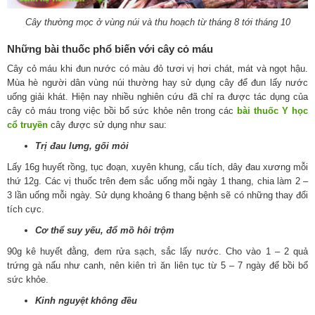
Cây thường mọc ở vùng núi và thu hoạch từ tháng 8 tới tháng 10
Những bài thuốc phổ biến với cây cỏ máu
Cây cỏ máu khi đun nước có màu đỏ tươi vị hơi chát, mát và ngọt hậu.
Mùa hè người dân vùng núi thường hay sử dụng cây để đun lấy nước
uống giải khát. Hiện nay nhiều nghiên cứu đã chỉ ra được tác dụng của
cây cỏ máu trong việc bồi bổ sức khỏe nên trong các
bài thuốc Y học
cổ truyền
cây được sử dụng như sau:
Trị đau lưng, gối mỏi
Lấy 16g huyết rồng, tục đoạn, xuyên khung, cẩu tích, dây đau xương mỗi
thứ 12g. Các vị thuốc trên đem sắc uống mỗi ngày 1 thang, chia làm 2 –
3 lần uống mỗi ngày. Sử dụng khoảng 6 thang bệnh sẽ có những thay đổi
tích cực.
Cơ thể suy yếu, đổ mồ hôi trộm
90g kê huyết đằng, đem rửa sạch, sắc lấy nước. Cho vào 1 – 2 quả
trứng gà nấu như canh, nên kiên trì ăn liên tục từ 5 – 7 ngày để bồi bổ
sức khỏe.
Kinh nguyệt không đều