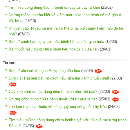
Tìm hiểu công dụng đặc trị bệnh dạ dày từ cây lá khôi
(23/02)
Những thông tin cần biết về viêm ruột thừa, căn bệnh có thể gặp ở
bất kỳ ai
(25/10)
Khuyến cáo: Nhiều bà mẹ trẻ có thể bị tai biến nguy hiểm nếu đẻ tại
nhà?
(07/03)
Bác sĩ cảnh báo nguy cơ mắc bệnh hô hấp lúc giao mùa
(13/03)
Bài thuốc hữu dụng chữa bệnh tiêu hóa từ củ địa liền
(20/01)
Tin mới
Bác sĩ chia sẻ về bệnh Polyp ống tiêu hóa
(05/09)
Dược sĩ Pasteur bật mí cách nấu nấm lim xanh chuẩn nhất
(27/03)
Cây khổ sâm có tác dụng điều trị bệnh như thế nào?
(26/03)
Những công dụng chữa bệnh tuyệt vời từ quả la hán
(25/03)
Lan kim tuyến vị thuốc vô cùng quý của vùng núi Tây Bắc
(24/03)
Tìm hiểu những công dụng chữa bệnh tuyệt vời từ quả me rừng trong
Đông Y
(24/03)