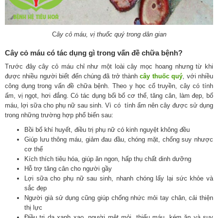
C
ây cỏ máu, vị thuốc quý trong dân gian
Cây cỏ máu có tác dụng gì trong vấn đề chữa bệnh?
Trước đây cây cỏ máu chỉ như một loài cây mọc hoang nhưng từ khi
được nhiều người biết đến chúng đã trở thành
cây thuốc quý
, với nhiều
công dụng trong vấn đề chữa bệnh. Theo y học cổ truyền, cây có tính
ấm, vị ngọt, hơi đắng. Có tác dụng bổi bổ cơ thể, tăng cân, làm đẹp, bổ
máu, lợi sữa cho phụ nữ sau sinh. Vì có tính ẩm nên cây được sử dụng
trong những trường hợp phổ biến sau:
Bồi bổ khí huyết, điều trị phụ nữ có kinh nguyệt không đều
Giúp lưu thông máu, giảm đau đầu, chóng mặt, chống suy nhược
cơ thể
Kích thích tiêu hóa, giúp ăn ngon, hấp thụ chất dinh dưỡng
Hỗ trợ tăng cân cho người gầy
Lợi sữa cho phụ nữ sau sinh, nhanh chóng lấy lại sức khỏe và
sắc đẹp
Người già sử dụng cũng giúp chống nhức mỏi tay chân, cải thiện
thị lực
Điều trị da xanh xao, người mệt mỏi, thiếu máu, kém ăn và suy