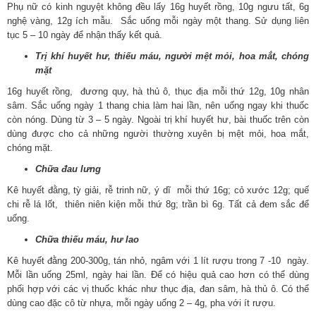
Phụ nữ có kinh nguyệt không đều lấy 16g huyết rồng, 10g ngưu tất, 6g
nghệ vàng, 12g ích mẫu. Sắc uống mỗi ngày một thang. Sử dụng liên
tục 5 – 10 ngày để nhận thấy kết quả.
Trị khí huyết hư, thiếu máu, người mệt mỏi, hoa mắt, chóng
mặt
16g huyết rồng, đương quy, hà thủ ô, thục địa mỗi thứ 12g, 10g nhân
sâm. Sắc uống ngày 1 thang chia làm hai lần, nên uống ngay khi thuốc
còn nóng. Dùng từ 3 – 5 ngày. Ngoài trị khí huyết hư, bài thuốc trên còn
dùng được cho cả những người thường xuyên bị mệt mỏi, hoa mắt,
chóng mặt.
Chữa đau lưng
Kê huyết đằng, tỳ giải, rễ trinh nữ, ý dĩ mỗi thứ 16g; cỏ xước 12g; quế
chi rễ lá lốt, thiên niên kiện mỗi thứ 8g; trần bì 6g. Tất cả đem sắc để
uống.
Chữa thiếu máu, hư lao
Kê huyết đằng 200-300g, tán nhỏ, ngâm với 1 lít rượu trong 7 -10 ngày.
Mỗi lần uống 25ml, ngày hai lần. Để có hiệu quả cao hơn có thể dùng
phối hợp với các vị thuốc khác như thục địa, đan sâm, hà thủ ô. Có thể
dùng cao đặc cô từ nhựa, mỗi ngày uống 2 – 4g, pha với ít rượu.