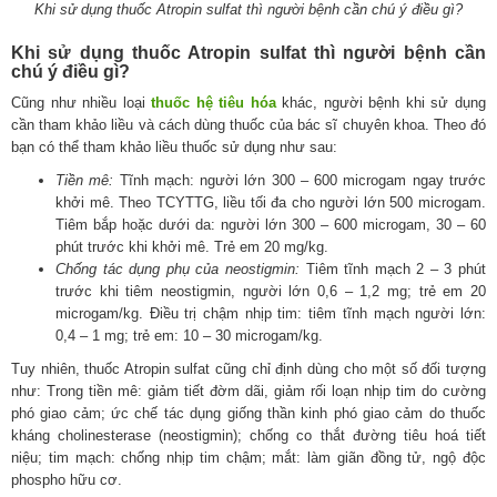
Khi sử dụng thuốc Atropin sulfat thì người bệnh cần chú ý điều gì?
Khi sử dụng thuốc Atropin sulfat thì người bệnh cần
chú ý điều gì?
Cũng như nhiều loại
thuốc hệ tiêu hóa
khác, người bệnh khi sử dụng
cần tham khảo liều và cách dùng thuốc của bác sĩ chuyên khoa. Theo đó
bạn có thể tham khảo liều thuốc sử dụng như sau:
Tiền mê:
Tĩnh mạch: người lớn 300 – 600 microgam ngay trước
khởi mê. Theo TCYTTG, liều tối đa cho người lớn 500 microgam.
Tiêm bắp hoặc dưới da: người lớn 300 – 600 microgam, 30 – 60
phút trước khi khởi mê. Trẻ em 20 mg/kg.
Chống tác dụng phụ của neostigmin:
Tiêm tĩnh mạch 2 – 3 phút
trước khi tiêm neostigmin, người lớn 0,6 – 1,2 mg; trẻ em 20
microgam/kg. Điều trị chậm nhịp tim: tiêm tĩnh mạch người lớn:
0,4 – 1 mg; trẻ em: 10 – 30 microgam/kg.
Tuy nhiên, thuốc Atropin sulfat cũng chỉ định dùng cho một số đối tượng
như: Trong tiền mê: giảm tiết đờm dãi, giảm rối loạn nhịp tim do cường
phó giao cảm; ức chế tác dụng giống thần kinh phó giao cảm do thuốc
kháng cholinesterase (neostigmin); chống co thắt đường tiêu hoá tiết
niệu; tim mạch: chống nhịp tim chậm; mắt: làm giãn đồng tử, ngộ độc
phospho hữu cơ.