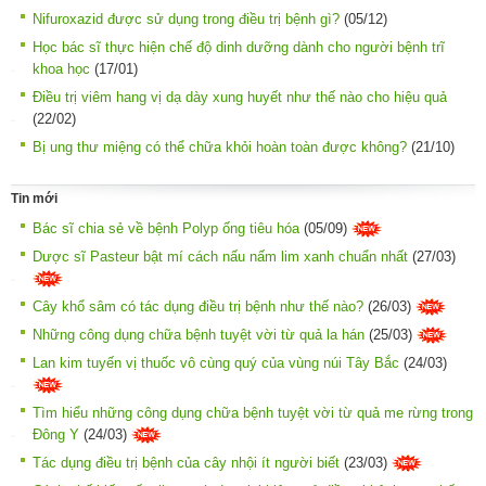
Nifuroxazid được sử dụng trong điều trị bệnh gì?
(05/12)
Học bác sĩ thực hiện chế độ dinh dưỡng dành cho người bệnh trĩ
khoa học
(17/01)
Điều trị viêm hang vị dạ dày xung huyết như thế nào cho hiệu quả
(22/02)
Bị ung thư miệng có thể chữa khỏi hoàn toàn được không?
(21/10)
Tin mới
Bác sĩ chia sẻ về bệnh Polyp ống tiêu hóa
(05/09)
Dược sĩ Pasteur bật mí cách nấu nấm lim xanh chuẩn nhất
(27/03)
Cây khổ sâm có tác dụng điều trị bệnh như thế nào?
(26/03)
Những công dụng chữa bệnh tuyệt vời từ quả la hán
(25/03)
Lan kim tuyến vị thuốc vô cùng quý của vùng núi Tây Bắc
(24/03)
Tìm hiểu những công dụng chữa bệnh tuyệt vời từ quả me rừng trong
Đông Y
(24/03)
Tác dụng điều trị bệnh của cây nhội ít người biết
(23/03)