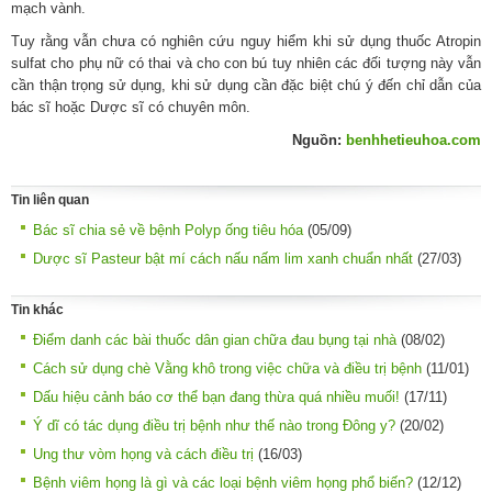
mạch vành.
Tuy rằng vẫn chưa có nghiên cứu nguy hiểm khi sử dụng thuốc Atropin
sulfat cho phụ nữ có thai và cho con bú tuy nhiên các đối tượng này vẫn
cần thận trọng sử dụng, khi sử dụng cần đặc biệt chú ý đến chỉ dẫn của
bác sĩ hoặc Dược sĩ có chuyên môn.
Nguồn:
benhhetieuhoa.com
Tin liên quan
Bác sĩ chia sẻ về bệnh Polyp ống tiêu hóa
(05/09)
Dược sĩ Pasteur bật mí cách nấu nấm lim xanh chuẩn nhất
(27/03)
Tin khác
Điểm danh các bài thuốc dân gian chữa đau bụng tại nhà
(08/02)
Cách sử dụng chè Vằng khô trong việc chữa và điều trị bệnh
(11/01)
Dấu hiệu cảnh báo cơ thể bạn đang thừa quá nhiều muối!
(17/11)
Ý dĩ có tác dụng điều trị bệnh như thế nào trong Đông y?
(20/02)
Ung thư vòm họng và cách điều trị
(16/03)
Bệnh viêm họng là gì và các loại bệnh viêm họng phổ biến?
(12/12)