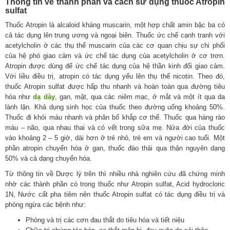
Thông tin về thành phần và cách sử dụng thuốc Atropin
sulfat
Thuốc Atropin là alcaloid kháng muscarin, một hợp chất amin bậc ba có
cả tác dụng lên trung ương và ngoại biên. Thuốc ức chế cạnh tranh với
acetylcholin ở các thụ thể muscarin của các cơ quan chịu sự chi phối
của hệ phó giao cảm và ức chế tác dụng của acetylcholin ở cơ trơn.
Atropin được dùng để ức chế tác dụng của hệ thần kinh đối giao cảm.
Với liều điều trị, atropin có tác dụng yếu lên thụ thể nicotin. Theo đó,
thuốc Atropin sulfat được hấp thu nhanh và hoàn toàn qua đường tiêu
hóa như
dạ dày
, gan, mật, qua các niêm mạc, ở mắt và một ít qua da
lành lặn. Khả dụng sinh học của thuốc theo đường uống khoảng 50%.
Thuốc đi khỏi máu nhanh và phân bố khắp cơ thể. Thuốc qua hàng rào
máu – não, qua nhau thai và có vết trong sữa mẹ. Nửa đời của thuốc
vào khoảng 2 – 5 giờ, dài hơn ở trẻ nhỏ, trẻ em và người cao tuổi. Một
phần atropin chuyển hóa ở gan, thuốc đào thải qua thận nguyên dạng
50% và cả dạng chuyển hóa.
Từ thông tin về Dược lý trên thì nhiều nhà nghiên cứu đã chứng minh
nhờ các thành phần có trong thuốc như Atropin sulfat, Acid hydrocloric
1N, Nước cất pha tiêm nên thuốc Atropin sulfat có tác dụng điều trị và
phòng ngừa các bệnh như:
Phòng và trị các cơn đau thắt do tiêu hóa và tiết niệu