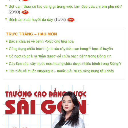
Bột cam thảo có tác dụng gì trong việc làm đẹp của chị em phụ nữ?
(20/03)
Bệnh án xuất huyết dạ dày
(19/03)
TRỰC TRÀNG – HẬU MÔN
Bác sĩ chia sẻ về bệnh Polyp ống tiêu hóa
Công dụng chữa bách bệnh của cây dừa cạn trong Y học cổ truyền
Cỏ ngọt có phải là “thần dược” để chữa bách bệnh trong Đông Y?
Cây tầm bóp, cây thuốc mọc hoang chữa được nhiều bệnh trong Đông Y
Tìm hiểu về thuốc Attapulgite – thuốc điều trị chướng bụng tiêu chảy