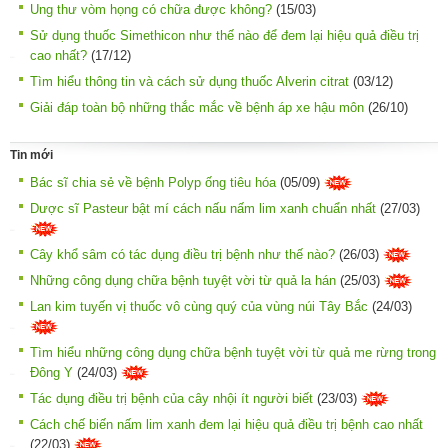
Ung thư vòm họng có chữa được không?
(15/03)
Sử dụng thuốc Simethicon như thế nào để đem lại hiệu quả điều trị
cao nhất?
(17/12)
Tìm hiểu thông tin và cách sử dụng thuốc Alverin citrat
(03/12)
Giải đáp toàn bộ những thắc mắc về bệnh áp xe hậu môn
(26/10)
Tin mới
Bác sĩ chia sẻ về bệnh Polyp ống tiêu hóa
(05/09)
Dược sĩ Pasteur bật mí cách nấu nấm lim xanh chuẩn nhất
(27/03)
Cây khổ sâm có tác dụng điều trị bệnh như thế nào?
(26/03)
Những công dụng chữa bệnh tuyệt vời từ quả la hán
(25/03)
Lan kim tuyến vị thuốc vô cùng quý của vùng núi Tây Bắc
(24/03)
Tìm hiểu những công dụng chữa bệnh tuyệt vời từ quả me rừng trong
Đông Y
(24/03)
Tác dụng điều trị bệnh của cây nhội ít người biết
(23/03)
Cách chế biến nấm lim xanh đem lại hiệu quả điều trị bệnh cao nhất
(22/03)