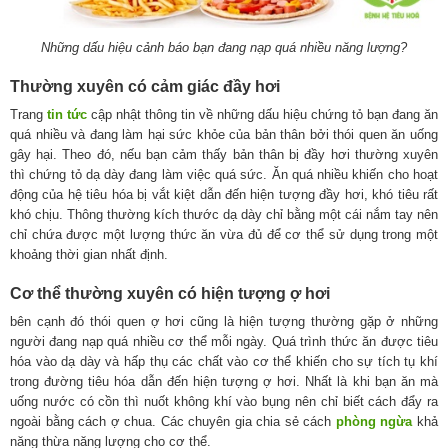
Những dấu hiệu cảnh báo bạn đang nạp quá nhiều năng lượng?
Thường xuyên có cảm giác đầy hơi
Trang
tin tức
cập nhật thông tin về những dấu hiệu chứng tỏ bạn đang ăn
quá nhiều và đang làm hại sức khỏe của bản thân bởi thói quen ăn uống
gây hại. Theo đó, nếu bạn cảm thấy bản thân bị đầy hơi thường xuyên
thì chứng tỏ dạ dày đang làm việc quá sức. Ăn quá nhiều khiến cho hoạt
động của hệ tiêu hóa bị vắt kiệt dẫn đến hiện tượng đầy hơi, khó tiêu rất
khó chịu. Thông thường kích thước dạ dày chỉ bằng một cái nắm tay nên
chỉ chứa được một lượng thức ăn vừa đủ để cơ thể sử dụng trong một
khoảng thời gian nhất định.
Cơ thể thường xuyên có hiện tượng ợ hơi
bên cạnh đó thói quen ợ hơi cũng là hiện tượng thường gặp ở những
người đang nạp quá nhiều cơ thể mỗi ngày. Quá trình thức ăn được tiêu
hóa vào dạ dày và hấp thụ các chất vào cơ thể khiến cho sự tích tụ khí
trong đường tiêu hóa dẫn đến hiện tượng ợ hơi. Nhất là khi bạn ăn mà
uống nước có cồn thì nuốt không khí vào bụng nên chỉ biết cách đẩy ra
ngoài bằng cách ợ chua. Các chuyên gia chia sẻ cách
phòng ngừa
khả
năng thừa năng lượng cho cơ thể.