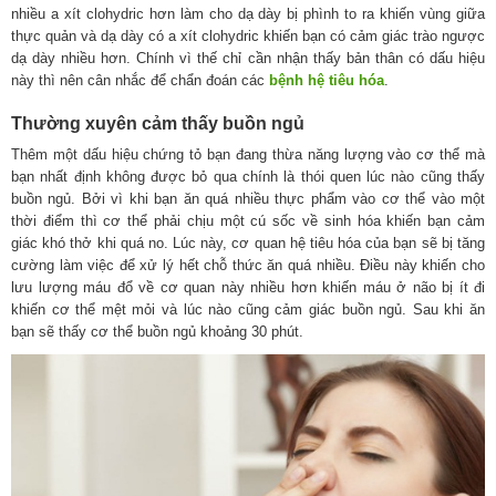
nhiều a xít clohydric hơn làm cho dạ dày bị phình to ra khiến vùng giữa
thực quản và dạ dày có a xít clohydric khiến bạn có cảm giác trào ngược
dạ dày nhiều hơn. Chính vì thế chỉ cần nhận thấy bản thân có dấu hiệu
này thì nên cân nhắc để chẩn đoán các
bệnh hệ tiêu hóa
.
Thường xuyên cảm thấy buồn ngủ
Thêm một dấu hiệu chứng tỏ bạn đang thừa năng lượng vào cơ thể mà
bạn nhất định không được bỏ qua chính là thói quen lúc nào cũng thấy
buồn ngủ. Bởi vì khi bạn ăn quá nhiều thực phẩm vào cơ thể vào một
thời điểm thì cơ thể phải chịu một cú sốc về sinh hóa khiến bạn cảm
giác khó thở khi quá no. Lúc này, cơ quan hệ tiêu hóa của bạn sẽ bị tăng
cường làm việc để xử lý hết chỗ thức ăn quá nhiều. Điều này khiến cho
lưu lượng máu đổ về cơ quan này nhiều hơn khiến máu ở não bị ít đi
khiến cơ thể mệt mỏi và lúc nào cũng cảm giác buồn ngủ. Sau khi ăn
bạn sẽ thấy cơ thể buồn ngủ khoảng 30 phút.