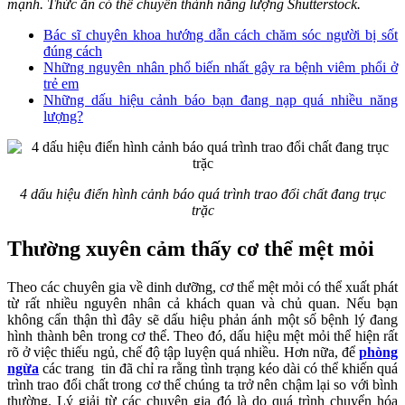
mạnh. Thức ăn có thể chuyển thành năng lượng Shutterstock.
Bác sĩ chuyên khoa hướng dẫn cách chăm sóc người bị sốt
đúng cách
Những nguyên nhân phổ biến nhất gây ra bệnh viêm phổi ở
trẻ em
Những dấu hiệu cảnh báo bạn đang nạp quá nhiều năng
lượng?
4 dấu hiệu điển hình cảnh báo quá trình trao đổi chất đang trục
trặc
Thường xuyên cảm thấy cơ thể mệt mỏi
Theo các chuyên gia về dinh dưỡng, cơ thể mệt mỏi có thể xuất phát
từ rất nhiều nguyên nhân cả khách quan và chủ quan. Nếu bạn
không cẩn thận thì đây sẽ dấu hiệu phản ánh một số bệnh lý đang
hình thành bên trong cơ thể. Theo đó, dấu hiệu mệt mỏi thể hiện rất
rõ ở việc thiếu ngủ, chế độ tập luyện quá nhiều. Hơn nữa, để
phòng
ngừa
các trang tin đã chỉ ra rằng tình trạng kéo dài có thể khiến quá
trình trao đổi chất trong cơ thể chúng ta trở nên chậm lại so với bình
thường. Lý giải từ các chuyên gia đó là do quá trình chuyển hóa