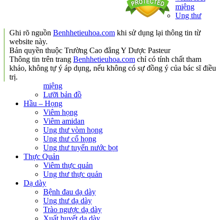
miệng
Ung thư
Ghi rõ nguồn
Benhhetieuhoa.com
khi sử dụng lại thông tin từ
website này.
Bản quyền thuộc Trường Cao đẳng Y Dược Pasteur
Thông tin trên trang
Benhhetieuhoa.com
chỉ có tính chất tham
khảo, không tự ý áp dụng, nếu không có sự đồng ý của bác sĩ điều
trị.
miệng
Lưỡi bản đồ
Hầu – Họng
Viêm họng
Viêm amidan
Ung thư vòm họng
Ung thư cổ họng
Ung thư tuyến nước bọt
Thực Quản
Viêm thực quản
Ung thư thực quản
Dạ dày
Bệnh đau dạ dày
Ung thư dạ dày
Trào ngược dạ dày
Xuất huyết dạ dày