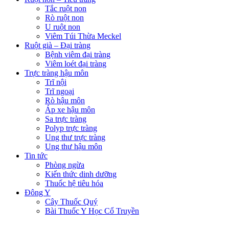
Tắc ruột non
Rò ruột non
U ruột non
Viêm Túi Thừa Meckel
Ruột già – Đại tràng
Bệnh viêm đại tràng
Viêm loét đại tràng
Trực tràng hậu môn
Trĩ nội
Trĩ ngoại
Rò hậu môn
Áp xe hậu môn
Sa trực tràng
Polyp trực tràng
Ung thư trực tràng
Ung thư hậu môn
Tin tức
Phòng ngừa
Kiến thức dinh dưỡng
Thuốc hệ tiêu hóa
Đông Y
Cây Thuốc Quý
Bài Thuốc Y Học Cổ Truyền