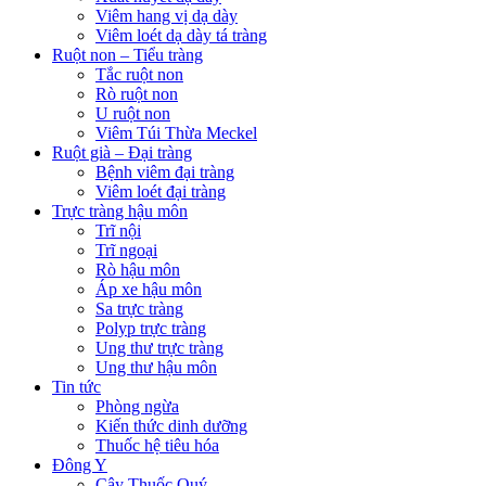
Viêm hang vị dạ dày
Viêm loét dạ dày tá tràng
Ruột non – Tiểu tràng
Tắc ruột non
Rò ruột non
U ruột non
Viêm Túi Thừa Meckel
Ruột già – Đại tràng
Bệnh viêm đại tràng
Viêm loét đại tràng
Trực tràng hậu môn
Trĩ nội
Trĩ ngoại
Rò hậu môn
Áp xe hậu môn
Sa trực tràng
Polyp trực tràng
Ung thư trực tràng
Ung thư hậu môn
Tin tức
Phòng ngừa
Kiến thức dinh dưỡng
Thuốc hệ tiêu hóa
Đông Y
Cây Thuốc Quý