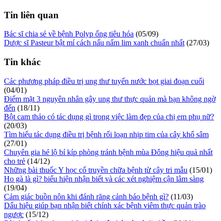
Tin liên quan
Bác sĩ chia sẻ về bệnh Polyp ống tiêu hóa
(05/09)
Dược sĩ Pasteur bật mí cách nấu nấm lim xanh chuẩn nhất
(27/03)
Tin khác
Các phương pháp điều trị ung thư tuyến nước bọt giai đoạn cuối
(04/01)
Điểm mặt 3 nguyên nhân gây ung thư thực quản mà bạn không ngờ
đến
(18/11)
Bột cam thảo có tác dụng gì trong việc làm đẹp của chị em phụ nữ?
(20/03)
Tìm hiểu tác dụng điều trị bệnh rối loạn nhịp tim của cây khổ sâm
(27/01)
Chuyên gia hé lộ bí kíp phòng tránh bệnh mùa Đông hiệu quả nhất
cho trẻ
(14/12)
Những bài thuốc Y học cổ truyền chữa bệnh từ cây tri mẫu
(15/01)
Ho gà là gì? biểu hiện nhận biết và các xét nghiệm cận lâm sàng
(19/04)
Cảm giác buồn nôn khi đánh răng cảnh báo bệnh gì?
(11/03)
Dấu hiệu giúp bạn nhận biết chính xác bệnh viêm thực quản trào
ngược
(15/12)