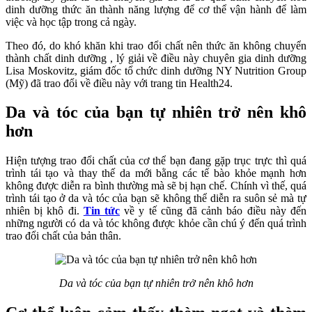
dinh dưỡng thức ăn thành năng lượng để cơ thể vận hành để làm
việc và học tập trong cả ngày.
Theo đó, do khó khăn khi trao đổi chất nên thức ăn không chuyển
thành chất dinh dưỡng , lý giải về điều này chuyên gia dinh dưỡng
Lisa Moskovitz, giám đốc tổ chức dinh dưỡng NY Nutrition Group
(Mỹ) đã trao đổi về điều này với trang tin Health24.
Da và tóc của bạn tự nhiên trở nên khô
hơn
Hiện tượng trao đổi chất của cơ thể bạn đang gặp trục trực thì quá
trình tái tạo và thay thế da mới bằng các tế bào khỏe mạnh hơn
không được diễn ra bình thường mà sẽ bị hạn chế. Chính vì thế, quá
trình tái tạo ở da và tóc của bạn sẽ không thể diễn ra suôn sẻ mà tự
nhiên bị khô đi.
Tin tức
về y tế cũng đã cảnh báo điều này đến
những người có da và tóc không được khỏe cần chú ý đến quá trình
trao đổi chất của bản thân.
Da và tóc của bạn tự nhiên trở nên khô hơn