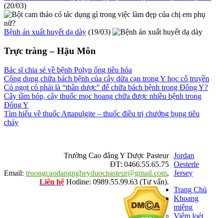
(20/03)
Bệnh án xuất huyết dạ dày
(19/03)
Trực tràng – Hậu Môn
Bác sĩ chia sẻ về bệnh Polyp ống tiêu hóa
Công dụng chữa bách bệnh của cây dừa cạn trong Y học cổ truyền
Cỏ ngọt có phải là “thần dược” để chữa bách bệnh trong Đông Y?
Cây tầm bóp, cây thuốc mọc hoang chữa được nhiều bệnh trong
Đông Y
Tìm hiểu về thuốc Attapulgite – thuốc điều trị chướng bụng tiêu
chảy
Trường Cao đẳng Y Dược Pasteur
Jordan
ĐT: 0466.55.65.75
Oesterle
Email:
truongcaodangngheyduocpasteur@gmail.com
,
Jersey
Liên hệ
Hotline: 0989.55.99.63 (Tư vấn).
Trang Chủ
Khoang
miệng
Viêm loét