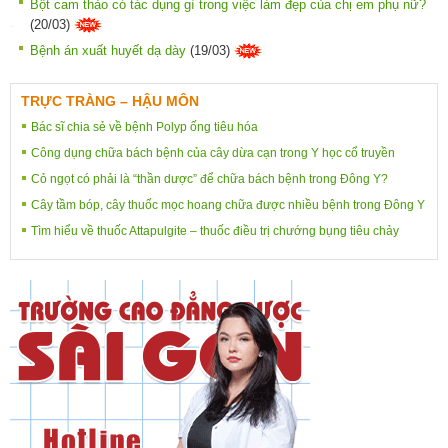
Bột cam thảo có tác dụng gì trong việc làm đẹp của chị em phụ nữ?
(20/03)
Bệnh án xuất huyết dạ dày
(19/03)
TRỰC TRÀNG – HẬU MÔN
Bác sĩ chia sẻ về bệnh Polyp ống tiêu hóa
Công dụng chữa bách bệnh của cây dừa cạn trong Y học cổ truyền
Cỏ ngọt có phải là “thần dược” để chữa bách bệnh trong Đông Y?
Cây tầm bóp, cây thuốc mọc hoang chữa được nhiều bệnh trong Đông Y
Tìm hiểu về thuốc Attapulgite – thuốc điều trị chướng bụng tiêu chảy