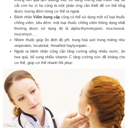
cắt cơn ho vì ho cũng là một phản ứng cần thiết để cơ thể tống
được lượng đờm trong cơ thể ra ngoài.
Bệnh nhân
Viêm họng cấp
cũng có thể sử dụng một số loại thuốc
chống viêm, tiêu đờm: một loại thuốc chống viêm thông dụng nhất
thường được sử dụng đó là alpha-thymotrypsin, mucosoval,
mucomyst….
Nhóm thuốc giúp ổn định độ pH, trung hoà axit trong miệng như
oropivalon, locatiotal, rhinathiol haylysopain….
Ngoài ra bệnh nhân cũng cần tăng cường uống nhiều nước, ăn
hoa quả, bổ sung nhiều vitamin C tăng cường sức đề kháng cho
cơ thể, giúp cơ thể nhanh hồi phục.