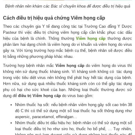
Bệnh nhân nên khám các Bác sĩ chuyên khoa để được điều trị hiệu quả
Cách điều trị hiệu quả chứng Viêm họng cấp
Theo các chuyên gia Y tế đang công tác tại Trường Cao đẳng Y Dược
Pasteur thì việc điều trị chứng viêm họng cấp cần khắc phục các dấu
hiệu của bệnh là chính. Thông thường
Viêm họng cấp
thường được
phân làm hai dạng chính là viêm họng do vi khuẩn và viêm họng do virus
gây ra. Với từng trường hợp mắc bệnh cụ thể, bệnh nhân sẽ được điều
trị bằng những phương pháp khác nhau.
Trường hợp bệnh nhân mắc
Viêm họng cấp
do viêm họng do virus thì
không nên sử dụng thuốc kháng sinh. Vì kháng sinh không có tác dụng
trong việc tiêu diệt virus nên không thể phát huy hết tác dụng của bệnh.
Hơn nữa, sử dụng quá nhiều thuốc kháng sinh còn có thể gây tác dụng
phụ có hại cho sức khoẻ của bạn. Những loại thuốc thường được sử
dụng để
điều trị Viêm họng cấp
do virus bao gồm:
Nhóm thuốc hạ sốt: nếu bệnh nhân viêm họng gây sốt cao trên 38
độ C thì có thể sử dụng một số loại thuốc hạ sốt thông dụng như
aspersic, paracetamol, efferalgan…
Nhóm thuốc điều trị dấu hiệu ho: bệnh nhân có thể sử dụng một số
loại thuốc điều trị ho như siro ho, thuốc ho bổ phế, … Tuy nhiên,
không nên quá lạm duungj việc sử dụng những loại thuốc này để