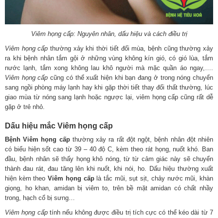
Viêm họng cấp: Nguyên nhân, dấu hiệu và cách điều trị
Viêm họng cấp
thường xảy khi thời tiết đổi mùa, bệnh cũng thường xảy
ra khi bệnh nhân tắm gội ở những vùng không kín gió, có gió lùa, tắm
nước lạnh, tắm xong không lau khô người mà mặc quần áo ngay,….
Viêm họng cấp
cũng có thể xuất hiện khi bạn đang ở trong nóng chuyển
sang ngồi phòng máy lạnh hay khi gặp thời tiết thay đổi thất thường, lúc
giao mùa từ nóng sang lạnh hoặc ngược lại, viêm họng cấp cũng rất dễ
gặp ở trẻ nhỏ.
Dấu hiệu mắc Viêm họng cấp
Bệnh Viêm họng cấp
thường xảy ra rất đột ngột, bệnh nhân đột nhiên
có biểu hiện sốt cao từ 39 – 40 độ C, kèm theo rát họng, nuốt khó. Ban
đầu, bệnh nhân sẽ thấy họng khô nóng, từ từ cảm giác này sẽ chuyển
thành đau rát, đau tăng lên khi nuốt, khi nói, ho. Dấu hiệu thường xuất
hiện kèm theo
Viêm họng cấp
là tắc mũi, sụt sịt, chảy nước mũi, khàn
giọng, ho khan, amidan bị viêm to, trên bề mặt amidan có chất nhầy
trong, hạch cổ bị sưng…
Viêm họng cấp
tính nếu không được điều trị tích cực có thể kéo dài từ 7