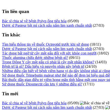
Tin liên quan
Bác sĩ chia sẻ về bệnh Polyp ống tiêu hóa
(05/09)
Dược sĩ Pasteur bật mí cách nấu nấm lim xanh chuẩn nhất
(27/03)
Tin khác
Tìm hiểu thông tin về thuốc Octreotid trước khi sử dụng
(18/11)
Dược sĩ Pasteur bật mí cách nấu nấm lim xanh chuẩn nhất
(27/03)
Tác dụng bất ngờ từ cây mật gấu đối với sức khỏe con người
(18/02)
Thuốc alumina chữa được những bệnh gì?
(09/11)
Trong Đông Y cây mật gấu có phải là cây mật nhân không?
(14/03)
Bệnh trĩ là gì? Dấu hiệu và nguyên nhân gây bệnh trĩ
(24/10)
Những điều cần biết về bệnh viêm hang vị dạ dày không phải ai cũng
Sử dụng thuốc Trimebutin maleat như thế nào để đem lại hiệu quả điề
Bài thuốc dân gian điều trị viêm họng mãn tính bằng mật ong ngay tạ
Sử dụng thuốc Diosmectit cần lưu ý những điều gì?
(17/11)
Tin mới
Bác sĩ chia sẻ về bệnh Polyp ống tiêu hóa
(05/09)
Dược sĩ Pasteur bật mí cách nấu nấm lim xanh chuẩn nhất
(27/03)