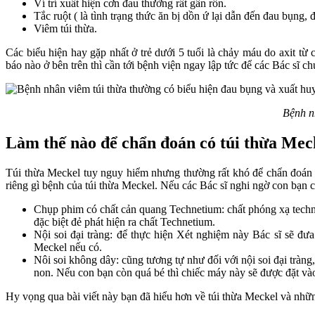
Ví trí xuất hiện cơn đau thường rất gần rốn.
Tắc ruột ( là tình trạng thức ăn bị dồn ứ lại dẫn đến đau bụng, 
Viêm túi thừa.
Các biểu hiện hay gặp nhất ở trẻ dưới 5 tuổi là chảy máu do axit từ 
báo nào ở bên trên thì cần tới bệnh viện ngay lập tức để các Bác sĩ c
Bệnh n
Làm thế nào để chẩn đoán có túi thừa Mec
Túi thừa Meckel tuy nguy hiểm nhưng thường rất khó để chẩn đoán c
riêng gì bệnh của túi thừa Meckel. Nếu các Bác sĩ nghi ngờ con bạn c
Chụp phim có chất cản quang Technetium: chất phóng xạ techne
đặc biệt đẻ phát hiện ra chất Technetium.
Nội soi đại tràng: để thực hiện Xét nghiệm này Bác sĩ sẽ đư
Meckel nếu có.
Nôi soi không dây: cũng tương tự như đối với nội soi đại trà
non. Nếu con bạn còn quá bé thì chiếc máy này sẽ được đặt vào
Hy vọng qua bài viết này bạn đã hiểu hơn về túi thừa Meckel và nhữ