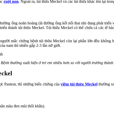
mạc
ruột non
. Ngoài ra, túi thừa Meckel và các túi thừa khác tồn tại tro
thường ống noãn hoàng (là đường ống kết nối thai nhi đang phát triển v
triển thành túi thừa Meckel. Túi thừa Meckel có thể chứa cả các tế bào 
gười mắc chứng bệnh túi thừa Meckel còn lại phần lớn đều không biết
ủa nam thì nhiều gấp 2-3 lần nữ giới.
Bệnh thường xuất hiện ở trẻ em nhiều hơn so với người trưởng thành
eckel
 Pasteur, thì những biến chứng của
viêm túi thừa Meckel
thường xu
hân màu đen mùi thối khẳn).