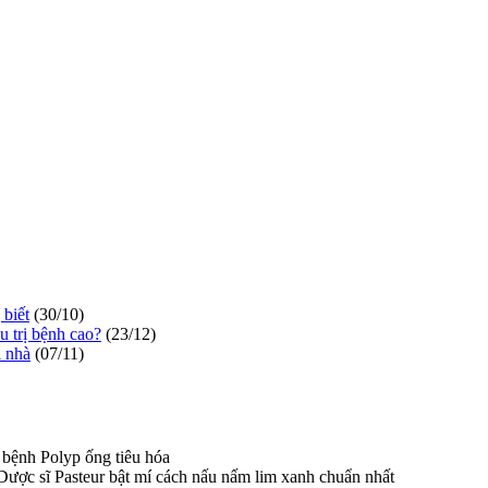
 biết
(30/10)
u trị bệnh cao?
(23/12)
i nhà
(07/11)