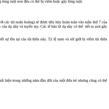
ng lòng ruột non đều có thể bị viêm hoặc gây lồng ruột.
ới các túi noãn hoàng) sẽ được tiêu hủy hoàn toàn vào tuần thứ 7 của
của dạ dày và tuyến tụy. Các tế bào từ dạ dày có thể tiết ra axit gây
 sự tồn tại của túi thừa này. Tỷ lệ nam và nữ giới bị viêm túi thừa
ất hiện trong những năm đầu đời của một đứa trẻ nhưng cũng có thể