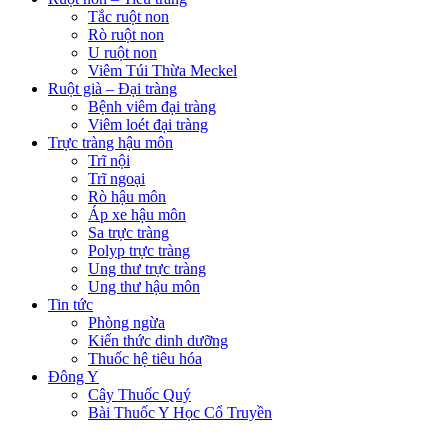
Tắc ruột non
Rò ruột non
U ruột non
Viêm Túi Thừa Meckel
Ruột già – Đại tràng
Bệnh viêm đại tràng
Viêm loét đại tràng
Trực tràng hậu môn
Trĩ nội
Trĩ ngoại
Rò hậu môn
Áp xe hậu môn
Sa trực tràng
Polyp trực tràng
Ung thư trực tràng
Ung thư hậu môn
Tin tức
Phòng ngừa
Kiến thức dinh dưỡng
Thuốc hệ tiêu hóa
Đông Y
Cây Thuốc Quý
Bài Thuốc Y Học Cổ Truyền