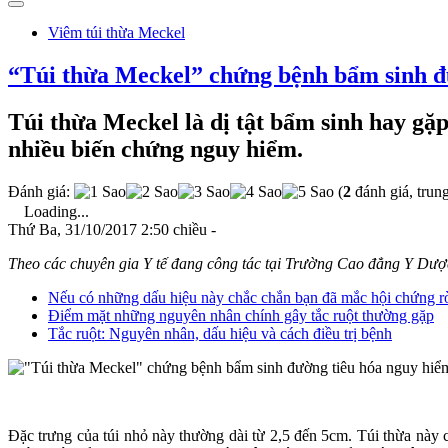
Viêm túi thừa Meckel
“Túi thừa Meckel” chứng bệnh bẩm sinh đ
Túi thừa Meckel là dị tật bẩm sinh hay gặp
nhiều biến chứng nguy hiểm.
Đánh giá:
(
2
đánh giá, trun
Loading...
Thứ Ba, 31/10/2017 2:50 chiều -
Theo các chuyên gia Y tế đang công tác tại Trường Cao đẳng Y Dược P
Nếu có những dấu hiệu này chắc chắn bạn đã mắc hội chứng rò 
Điểm mặt những nguyên nhân chính gây tắc ruột thường gặp
Tắc ruột: Nguyên nhân, dấu hiệu và cách điều trị bệnh
Đặc trưng của túi nhỏ này thường dài từ 2,5 đến 5cm. Túi thừa này