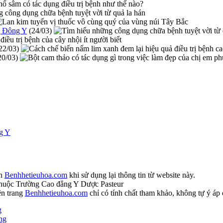
g Đông Y
(24/03)
22/03)
20/03)
ng Y
ồn
Benhhetieuhoa.com
khi sử dụng lại thông tin từ website này.
huộc Trường Cao đẳng Y Dược Pasteur
ên trang
Benhhetieuhoa.com
chỉ có tính chất tham khảo, không tự ý áp 
g
ng