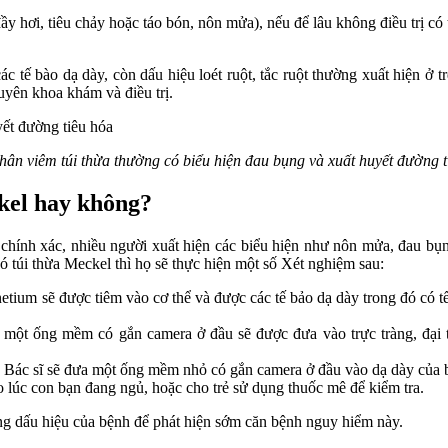
đầy hơi, tiêu chảy hoặc táo bón, nôn mửa), nếu để lâu không điều trị có 
các tế bào dạ dày, còn dấu hiệu loét ruột, tắc ruột thường xuất hiện ở
huyên khoa khám và điều trị.
hân viêm túi thừa thường có biểu hiện đau bụng và xuất huyết đường t
kel hay không?
hính xác, nhiều người xuất hiện các biểu hiện như nôn mửa, đau bụn
ó túi thừa Meckel thì họ sẽ thực hiện một số Xét nghiệm sau:
tium sẽ được tiêm vào cơ thể và được các tế bảo dạ dày trong đó có t
a một ống mềm có gắn camera ở đầu sẽ được đưa vào trực tràng, đại 
ng, Bác sĩ sẽ đưa một ống mềm nhỏ có gắn camera ở đầu vào dạ dày của 
 lúc con bạn đang ngủ, hoặc cho trẻ sử dụng thuốc mê để kiểm tra.
ng dấu hiệu của bệnh để phát hiện sớm căn bệnh nguy hiểm này.