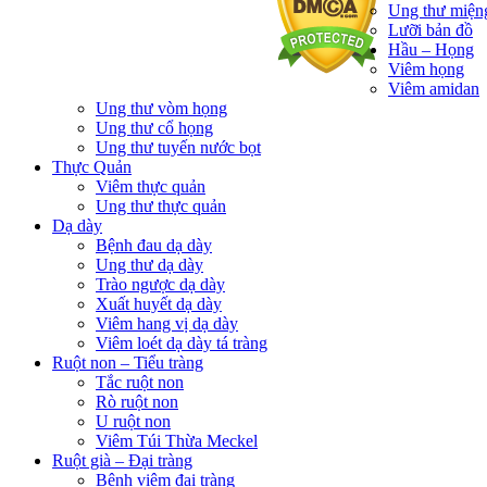
Ung thư miện
Lưỡi bản đồ
Hầu – Họng
Viêm họng
Viêm amidan
Ung thư vòm họng
Ung thư cổ họng
Ung thư tuyến nước bọt
Thực Quản
Viêm thực quản
Ung thư thực quản
Dạ dày
Bệnh đau dạ dày
Ung thư dạ dày
Trào ngược dạ dày
Xuất huyết dạ dày
Viêm hang vị dạ dày
Viêm loét dạ dày tá tràng
Ruột non – Tiểu tràng
Tắc ruột non
Rò ruột non
U ruột non
Viêm Túi Thừa Meckel
Ruột già – Đại tràng
Bệnh viêm đại tràng