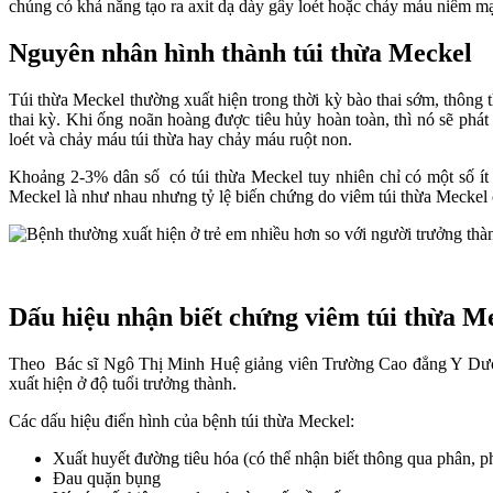
chúng có khả năng tạo ra axit dạ dày gây loét hoặc chảy máu niêm 
Nguyên nhân hình thành túi thừa Meckel
Túi thừa Meckel thường xuất hiện trong thời kỳ bào thai sớm, thông 
thai kỳ. Khi ống noãn hoàng được tiêu hủy hoàn toàn, thì nó sẽ phát 
loét và chảy máu túi thừa hay chảy máu ruột non.
Khoảng 2-3% dân số có túi thừa Meckel tuy nhiên chỉ có một số ít n
Meckel là như nhau nhưng tỷ lệ biến chứng do viêm túi thừa Meckel c
Dấu hiệu nhận biết chứng viêm túi thừa M
Theo Bác sĩ Ngô Thị Minh Huệ giảng viên Trường Cao đẳng Y Dược
xuất hiện ở độ tuổi trưởng thành.
Các dấu hiệu điển hình của bệnh túi thừa Meckel:
Xuất huyết đường tiêu hóa (có thể nhận biết thông qua phân, p
Đau quặn bụng