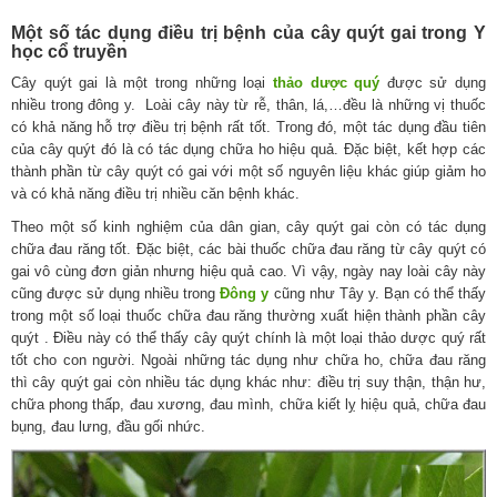
Một số tác dụng điều trị bệnh của cây quýt gai trong Y
học cổ truyền
Cây quýt gai là một trong những loại
thảo dược quý
được sử dụng
nhiều trong đông y. Loài cây này từ rễ, thân, lá,…đều là những vị thuốc
có khả năng hỗ trợ điều trị bệnh rất tốt. Trong đó, một tác dụng đầu tiên
của cây quýt đó là có tác dụng chữa ho hiệu quả. Đặc biệt, kết hợp các
thành phần từ cây quýt có gai với một số nguyên liệu khác giúp giảm ho
và có khả năng điều trị nhiều căn bệnh khác.
Theo một số kinh nghiệm của dân gian, cây quýt gai còn có tác dụng
chữa đau răng tốt. Đặc biệt, các bài thuốc chữa đau răng từ cây quýt có
gai vô cùng đơn giản nhưng hiệu quả cao. Vì vậy, ngày nay loài cây này
cũng được sử dụng nhiều trong
Đông y
cũng như Tây y. Bạn có thể thấy
trong một số loại thuốc chữa đau răng thường xuất hiện thành phần cây
quýt . Điều này có thể thấy cây quýt chính là một loại thảo dược quý rất
tốt cho con người. Ngoài những tác dụng như chữa ho, chữa đau răng
thì cây quýt gai còn nhiều tác dụng khác như: điều trị suy thận, thận hư,
chữa phong thấp, đau xương, đau mình, chữa kiết lỵ hiệu quả, chữa đau
bụng, đau lưng, đầu gối nhức.