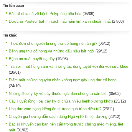
Tin liên quan
Bác sĩ chia sẻ về bệnh Polyp ống tiêu hóa
(05/09)
Dược sĩ Pasteur bật mí cách nấu nấm lim xanh chuẩn nhất
(27/03)
Tin khác
Thực đơn cho người bị ung thư cổ họng nên ăn gì?
(06/12)
Bệnh ung thư cổ họng và những dấu hiệu bất ngờ
(29/12)
Bệnh án xuất huyết dạ dày
(19/03)
Trà sơn mật hồng sâm và những tác dụng tuyệt vời đối với sức khỏe
(18/01)
Điểm mặt những nguyên nhân không ngờ gây ung thư cổ họng
(24/10)
Những điều ly kỳ về cây thuốc ngải đen chúng ta cần biết
(05/03)
Cây Huyết rồng, loại cây kỳ dị chữa nhiều bệnh xương khớp
(25/12)
Ung thư vòm họng kiêng ăn gì trong quá trình điều trị?
(23/11)
Chuyên gia hướng dẫn cách dùng Ngũ vị tử trị liệt dương
(23/12)
Bác sĩ khuyến cáo bạn nên cẩn trọng trước chứng méo miệng, liệt
mặt
(01/02)