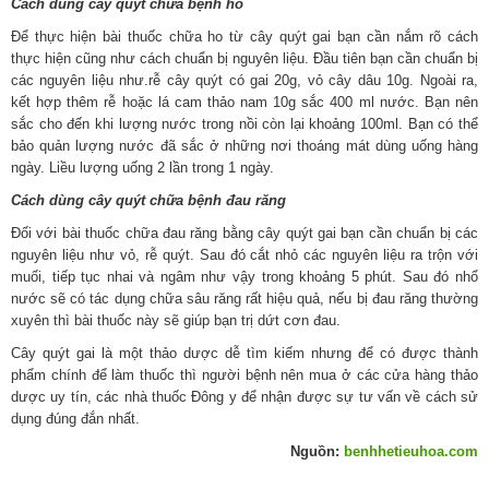
Cách dùng cây quýt chữa bệnh ho
Để thực hiện bài thuốc chữa ho từ cây quýt gai bạn cần nắm rõ cách
thực hiện cũng như cách chuẩn bị nguyên liệu. Đầu tiên bạn cần chuẩn bị
các nguyên liệu như.rễ cây quýt có gai 20g, vỏ cây dâu 10g. Ngoài ra,
kết hợp thêm rễ hoặc lá cam thảo nam 10g sắc 400 ml nước. Bạn nên
sắc cho đến khi lượng nước trong nồi còn lại khoảng 100ml. Bạn có thể
bảo quản lượng nước đã sắc ở những nơi thoáng mát dùng uống hàng
ngày. Liều lượng uống 2 lần trong 1 ngày.
Cách dùng cây quýt chữa bệnh đau răng
Đối với bài thuốc chữa đau răng bằng cây quýt gai bạn cần chuẩn bị các
nguyên liệu như vỏ, rễ quýt. Sau đó cắt nhỏ các nguyên liệu ra trộn với
muối, tiếp tục nhai và ngâm như vậy trong khoảng 5 phút. Sau đó nhổ
nước sẽ có tác dụng chữa sâu răng rất hiệu quả, nếu bị đau răng thường
xuyên thì bài thuốc này sẽ giúp bạn trị dứt cơn đau.
Cây quýt gai là một thảo dược dễ tìm kiếm nhưng để có được thành
phẩm chính để làm thuốc thì người bệnh nên mua ở các cửa hàng thảo
dược uy tín, các nhà thuốc Đông y để nhận được sự tư vấn về cách sử
dụng đúng đắn nhất.
Nguồn:
benhhetieuhoa.com