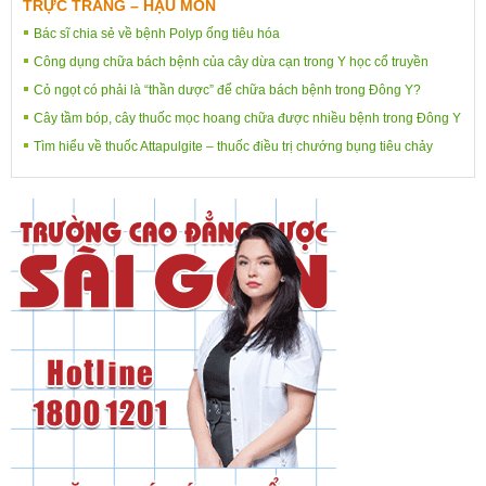
TRỰC TRÀNG – HẬU MÔN
Bác sĩ chia sẻ về bệnh Polyp ống tiêu hóa
Công dụng chữa bách bệnh của cây dừa cạn trong Y học cổ truyền
Cỏ ngọt có phải là “thần dược” để chữa bách bệnh trong Đông Y?
Cây tầm bóp, cây thuốc mọc hoang chữa được nhiều bệnh trong Đông Y
Tìm hiểu về thuốc Attapulgite – thuốc điều trị chướng bụng tiêu chảy