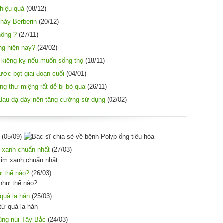
 hiệu quả
(08/12)
chảy Berberin
(20/12)
hông ?
(27/11)
ờng hiện nay?
(24/02)
i kiêng kỵ nếu muốn sống thọ
(18/11)
ước bọt giai đoạn cuối
(04/01)
ng thư miệng rất dễ bị bỏ qua
(26/11)
đau dạ dày nên tăng cường sử dụng
(02/02)
(05/09)
 xanh chuẩn nhất
(27/03)
ư thế nào?
(26/03)
quả la hán
(25/03)
ùng núi Tây Bắc
(24/03)