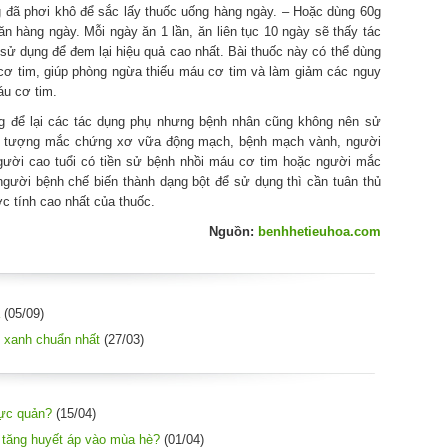
g đã phơi khô để sắc lấy thuốc uống hàng ngày. – Hoặc dùng 60g
n hàng ngày. Mỗi ngày ăn 1 lần, ăn liên tục 10 ngày sẽ thấy tác
ì sử dụng để đem lại hiệu quả cao nhất. Bài thuốc này có thể dùng
 cơ tim, giúp phòng ngừa thiếu máu cơ tim và làm giảm các nguy
áu cơ tim.
ng để lại các tác dụng phụ nhưng bệnh nhân cũng không nên sử
ối tượng mắc chứng xơ vữa động mạch, bệnh mạch vành, người
người cao tuổi có tiền sử bệnh nhồi máu cơ tim hoặc người mắc
gười bệnh chế biến thành dạng bột để sử dụng thì cần tuân thủ
c tính cao nhất của thuốc.
Nguồn:
benhhetieuhoa.com
(05/09)
 xanh chuẩn nhất
(27/03)
hực quản?
(15/04)
tăng huyết áp vào mùa hè?
(01/04)