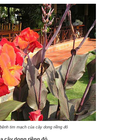
ị bệnh tim mạch của cây dong riềng đỏ
ủa cây dong riềng đỏ