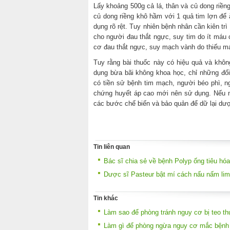
Lấy khoảng 500g cả lá, thân và củ dong riền
củ dong riềng khô hầm với 1 quả tim lợn để ă
dụng rõ rệt. Tuy nhiên bệnh nhân cần kiên tr
cho người đau thắt ngực, suy tim do ít máu
cơ đau thắt ngực, suy mạch vành do thiếu m
Tuy rằng bài thuốc này có hiệu quả và khô
dụng bừa bãi không khoa học, chỉ những đ
có tiền sử bệnh tim mạch, người béo phì, 
chứng huyết áp cao mới nên sử dụng. Nếu n
các bước chế biến và bảo quản để dữ lại dượ
Tin liên quan
Bác sĩ chia sẻ về bệnh Polyp ống tiêu hóa
Dược sĩ Pasteur bật mí cách nấu nấm lim
Tin khác
Làm sao để phòng tránh nguy cơ bị teo t
Làm gì để phòng ngừa nguy cơ mắc bệnh 