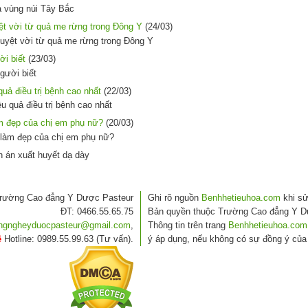
t vời từ quả me rừng trong Đông Y
(24/03)
ời biết
(23/03)
uả điều trị bệnh cao nhất
(22/03)
àm đẹp của chị em phụ nữ?
(20/03)
rường Cao đẳng Y Dược Pasteur
Ghi rõ nguồn
Benhhetieuhoa.com
khi sử
ĐT: 0466.55.65.75
Bản quyền thuộc Trường Cao đẳng Y D
angngheyduocpasteur@gmail.com
,
Thông tin trên trang
Benhhetieuhoa.com
ệ
Hotline: 0989.55.99.63 (Tư vấn).
ý áp dụng, nếu không có sự đồng ý của 