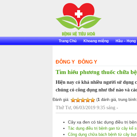
Skip
to
content
Trang Chủ
Khoang miệng
Hầu – Họng
ĐÔNG Y
ĐÔNG Y
Tìm hiểu phương thuốc chữa bệ
Hiện nay có khá nhiều người sử dụng câ
chúng có công dụng như thế nào và cách
Đánh giá:
(
1
đánh giá, trung bình
Thứ Tư, 06/03/2019 9:35 sáng -
Cây xạ đen có tác dụng điều trị bệ
Tác dụng điều trị bệnh gan từ cây kế 
Công dụng chữa bách bệnh từ cây bụt 