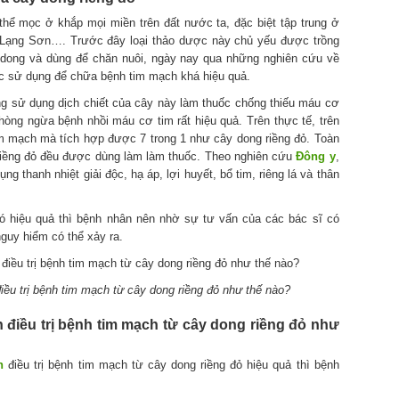
hể mọc ở khắp mọi miền trên đất nước ta, đặc biệt tập trung ở
 Lạng Sơn…. Trước đây loại thảo dược này chủ yếu được trồng
 dong và dùng để chăn nuôi, ngày nay qua những nghiên cứu về
ợc sử dụng để chữa bệnh tim mạch khá hiệu quả.
ng sử dụng dịch chiết của cây này làm thuốc chống thiếu máu cơ
phòng ngừa bệnh nhồi máu cơ tim rất hiệu quả. Trên thực tế, trên
im mạch mà tích hợp được 7 trong 1 như cây dong riềng đỏ. Toàn
 riềng đỏ đều được dùng làm làm thuốc. Theo nghiên cứu
Đông y
,
ụng thanh nhiệt giải độc, hạ áp, lợi huyết, bổ tim, riêng lá và thân
có hiệu quả thì bệnh nhân nên nhờ sự tư vấn của các bác sĩ có
uy hiểm có thể xảy ra.
iều trị bệnh tim mạch từ cây dong riềng đỏ như thế nào?
 điều trị bệnh tim mạch từ cây dong riềng đỏ như
n
điều trị bệnh tim mạch từ cây dong riềng đỏ hiệu quả thì bệnh