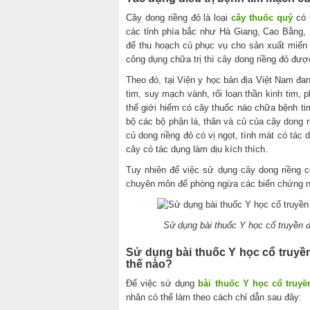
Cây dong riềng đỏ là loại
cây thuốc quý
có t
các tỉnh phía bắc như Hà Giang, Cao Bằng,
để thu hoạch củ phục vụ cho sản xuất miến
công dụng chữa trị thì cây dong riềng đỏ đư
Theo đó, tại Viện y học bản địa Việt Nam đa
tim, suy mạch vành, rối loạn thần kinh tim, 
thế giới hiếm có cây thuốc nào chữa bệnh t
bộ các bộ phận lá, thân và củ của cây dong
củ dong riềng đỏ có vị ngọt, tính mát có tác d
cây có tác dụng làm dịu kích thích.
Tuy nhiên để việc sử dụng cây dong riềng 
chuyên môn để phòng ngừa các biến chứng ng
Sử dụng bài thuốc Y học cổ truyền đ
Sử dụng bài thuốc Y học cổ truyền
thế nào?
Để việc sử dụng
bài thuốc Y học cổ truyề
nhân có thể làm theo cách chỉ dẫn sau đây: