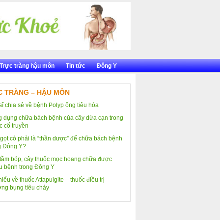
Trực tràng hậu môn
Tin tức
Đông Y
 TRÀNG – HẬU MÔN
sĩ chia sẻ về bệnh Polyp ống tiêu hóa
 dụng chữa bách bệnh của cây dừa cạn trong
c cổ truyền
gọt có phải là “thần dược” để chữa bách bệnh
g Đông Y?
tầm bóp, cây thuốc mọc hoang chữa được
u bệnh trong Đông Y
iểu về thuốc Attapulgite – thuốc điều trị
ng bụng tiêu chảy