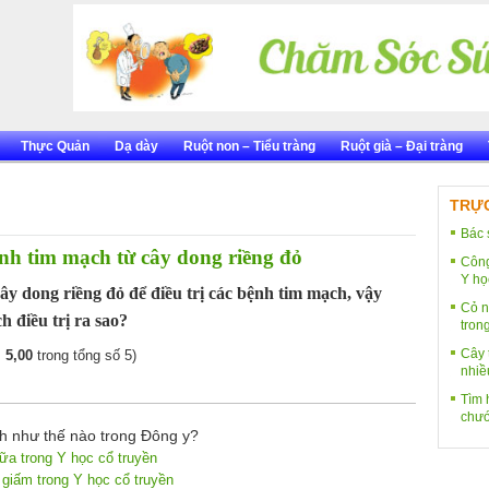
Thực Quản
Dạ dày
Ruột non – Tiểu tràng
Ruột già – Đại tràng
TRỰC
Bác 
nh tim mạch từ cây dong riềng đỏ
Công
Y họ
y dong riềng đỏ để điều trị các bệnh tim mạch, vậy
Cỏ n
 điều trị ra sao?
tron
Cây 
:
5,00
trong tổng số 5)
nhiề
Tìm h
chướ
nh như thế nào trong Đông y?
sữa trong Y học cổ truyền
giấm trong Y học cổ truyền