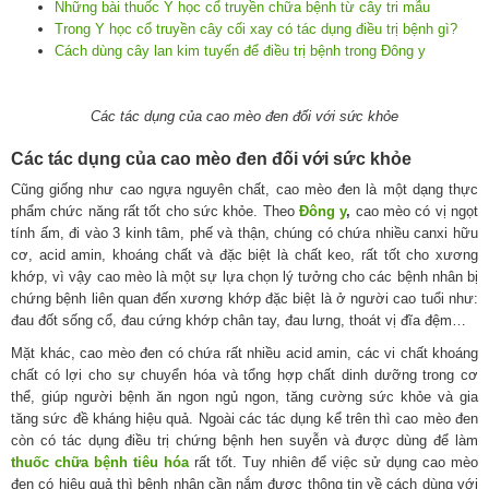
Những bài thuốc Y học cổ truyền chữa bệnh từ cây tri mẫu
Trong Y học cổ truyền cây cối xay có tác dụng điều trị bệnh gì?
Cách dùng cây lan kim tuyến để điều trị bệnh trong Đông y
Các tác dụng của cao mèo đen đối với sức khỏe
Các tác dụng của cao mèo đen đối với sức khỏe
Cũng giống như cao ngựa nguyên chất, cao mèo đen là một dạng thực
phẩm chức năng rất tốt cho sức khỏe. Theo
Đông y
,
cao mèo có vị ngọt
tính ấm, đi vào 3 kinh tâm, phế và thận, chúng có chứa nhiều canxi hữu
cơ, acid amin, khoáng chất và đặc biệt là chất keo, rất tốt cho xương
khớp, vì vậy cao mèo là một sự lựa chọn lý tưởng cho các bệnh nhân bị
chứng bệnh liên quan đến xương khớp đặc biệt là ở người cao tuổi như:
đau đốt sống cổ, đau cứng khớp chân tay, đau lưng, thoát vị đĩa đệm…
Mặt khác, cao mèo đen có chứa rất nhiều acid amin, các vi chất khoáng
chất có lợi cho sự chuyển hóa và tổng hợp chất dinh dưỡng trong cơ
thể, giúp người bệnh ăn ngon ngủ ngon, tăng cường sức khỏe và gia
tăng sức đề kháng hiệu quả. Ngoài các tác dụng kể trên thì cao mèo đen
còn có tác dụng điều trị chứng bệnh hen suyễn và được dùng để làm
thuốc chữa bệnh tiêu hóa
rất tốt. Tuy nhiên để việc sử dụng cao mèo
đen có hiệu quả thì bệnh nhân cần nắm được thông tin về cách dùng với