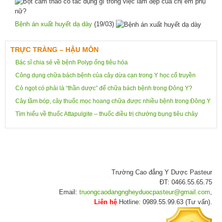
Bệnh án xuất huyết dạ dày
(19/03)
TRỰC TRÀNG – HẬU MÔN
Bác sĩ chia sẻ về bệnh Polyp ống tiêu hóa
Công dụng chữa bách bệnh của cây dừa cạn trong Y học cổ truyền
Cỏ ngọt có phải là “thần dược” để chữa bách bệnh trong Đông Y?
Cây tầm bóp, cây thuốc mọc hoang chữa được nhiều bệnh trong Đông Y
Tìm hiểu về thuốc Attapulgite – thuốc điều trị chướng bụng tiêu chảy
Trường Cao đẳng Y Dược Pasteur
ĐT: 0466.55.65.75
Email:
truongcaodangngheyduocpasteur@gmail.com
,
Liên hệ
Hotline: 0989.55.99.63 (Tư vấn).