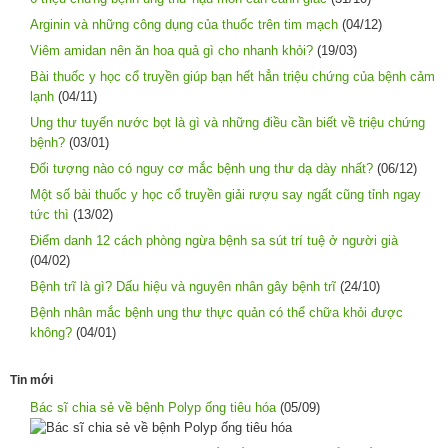
Arginin và những công dụng của thuốc trên tim mạch
(04/12)
Viêm amidan nên ăn hoa quả gì cho nhanh khỏi?
(19/03)
Bài thuốc y học cổ truyền giúp bạn hết hẳn triệu chứng của bệnh cảm
lạnh
(04/11)
Ung thư tuyến nước bọt là gì và những điều cần biết về triệu chứng
bệnh?
(03/01)
Đối tượng nào có nguy cơ mắc bệnh ung thư dạ dày nhất?
(06/12)
Một số bài thuốc y học cổ truyền giải rượu say ngất cũng tỉnh ngay
tức thì
(13/02)
Điểm danh 12 cách phòng ngừa bệnh sa sút trí tuệ ở người già
(04/02)
Bệnh trĩ là gì? Dấu hiệu và nguyên nhân gây bệnh trĩ
(24/10)
Bệnh nhân mắc bệnh ung thư thực quản có thể chữa khỏi được
không?
(04/01)
Tin mới
Bác sĩ chia sẻ về bệnh Polyp ống tiêu hóa
(05/09)