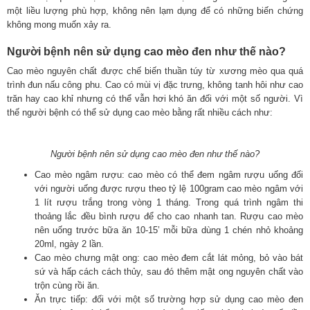
một liều lượng phù hợp, không nên lạm dụng để có những biến chứng
không mong muốn xảy ra.
Người bệnh nên sử dụng cao mèo đen như thế nào?
Cao mèo nguyên chất được chế biến thuần túy từ xương mèo qua quá
trình đun nấu công phu. Cao có mùi vị đặc trưng, không tanh hôi như cao
trăn hay cao khỉ nhưng có thể vẫn hơi khó ăn đối với một số người. Vì
thế người bệnh có thể sử dụng cao mèo bằng rất nhiều cách như:
Người bệnh nên sử dụng cao mèo đen như thế nào?
Cao mèo ngâm rượu: cao mèo có thể đem ngâm rượu uống đối
với người uống được rượu theo tỷ lệ 100gram cao mèo ngâm với
1 lít rượu trắng trong vòng 1 tháng. Trong quá trình ngâm thi
thoảng lắc đều bình rượu để cho cao nhanh tan. Rượu cao mèo
nên uống trước bữa ăn 10-15’ mỗi bữa dùng 1 chén nhỏ khoảng
20ml, ngày 2 lần.
Cao mèo chưng mật ong: cao mèo đem cắt lát mỏng, bỏ vào bát
sứ và hấp cách cách thủy, sau đó thêm mật ong nguyên chất vào
trộn cùng rồi ăn.
Ăn trực tiếp: đối với một số trường hợp sử dụng cao mèo đen