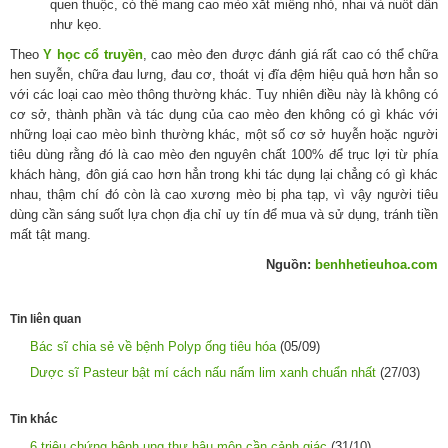
quen thuộc, có thể mang cao mèo xắt miếng nhỏ, nhai và nuốt dần
như kẹo.
Theo
Y học cổ truyền
, cao mèo đen được đánh giá rất cao có thể chữa
hen suyễn, chữa đau lưng, đau cơ, thoát vị đĩa đệm hiệu quả hơn hẳn so
với các loại cao mèo thông thường khác. Tuy nhiên điều này là không có
cơ sở, thành phần và tác dụng của cao mèo đen không có gì khác với
những loại cao mèo bình thường khác, một số cơ sở huyễn hoặc người
tiêu dùng rằng đó là cao mèo đen nguyên chất 100% để trục lợi từ phía
khách hàng, đôn giá cao hơn hẳn trong khi tác dụng lại chẳng có gì khác
nhau, thậm chí đó còn là cao xương mèo bị pha tạp, vì vậy người tiêu
dùng cần sáng suốt lựa chọn địa chỉ uy tín để mua và sử dụng, tránh tiền
mất tật mang.
Nguồn:
benhhetieuhoa.com
Tin liên quan
Bác sĩ chia sẻ về bệnh Polyp ống tiêu hóa
(05/09)
Dược sĩ Pasteur bật mí cách nấu nấm lim xanh chuẩn nhất
(27/03)
Tin khác
6 triệu chứng bệnh ung thư hậu môn cần cảnh giác
(31/10)