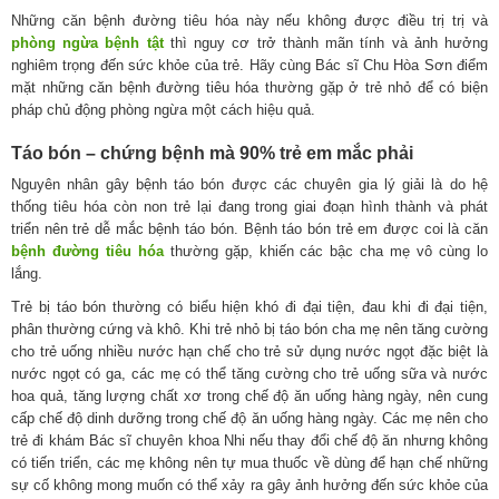
Những căn bệnh đường tiêu hóa này nếu không được điều trị trị và
phòng ngừa bệnh tật
thì nguy cơ trở thành mãn tính và ảnh hưởng
nghiêm trọng đến sức khỏe của trẻ. Hãy cùng Bác sĩ Chu Hòa Sơn điểm
mặt những căn bệnh đường tiêu hóa thường gặp ở trẻ nhỏ để có biện
pháp chủ động phòng ngừa một cách hiệu quả.
Táo bón – chứng bệnh mà 90% trẻ em mắc phải
Nguyên nhân gây bệnh táo bón được các chuyên gia lý giải là do hệ
thống tiêu hóa còn non trẻ lại đang trong giai đoạn hình thành và phát
triển nên trẻ dễ mắc bệnh táo bón. Bệnh táo bón trẻ em được coi là căn
bệnh đường tiêu hóa
thường gặp, khiến các bậc cha mẹ vô cùng lo
lắng.
Trẻ bị táo bón thường có biểu hiện khó đi đại tiện, đau khi đi đại tiện,
phân thường cứng và khô. Khi trẻ nhỏ bị táo bón cha mẹ nên tăng cường
cho trẻ uống nhiều nước hạn chế cho trẻ sử dụng nước ngọt đặc biệt là
nước ngọt có ga, các mẹ có thể tăng cường cho trẻ uống sữa và nước
hoa quả, tăng lượng chất xơ trong chế độ ăn uống hàng ngày, nên cung
cấp chế độ dinh dưỡng trong chế độ ăn uống hàng ngày. Các mẹ nên cho
trẻ đi khám Bác sĩ chuyên khoa Nhi nếu thay đổi chế độ ăn nhưng không
có tiến triển, các mẹ không nên tự mua thuốc về dùng để hạn chế những
sự cố không mong muốn có thể xảy ra gây ảnh hưởng đến sức khỏe của