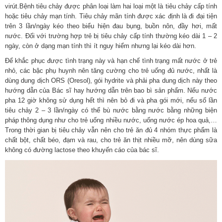
virút.Bệnh tiêu chảy được phân loại làm hai loại một là tiêu chảy cấp tính
hoặc tiêu chảy mạn tính. Tiêu chảy mãn tính được xác định là đi đại tiện
trên 3 lần/ngày kéo theo biểu hiện đau bụng, buồn nôn, đầy hơi, mất
nước. Đối với trường hợp trẻ bị tiêu chảy cấp tính thường kéo dài 1 – 2
ngày, còn ở dạng mạn tính thì ít nguy hiểm nhưng lại kéo dài hơn.
Để khắc phục được tình trạng này và hạn chế tình trạng mất nước ở trẻ
nhỏ, các bậc phụ huynh nên tăng cường cho trẻ uống đủ nước, nhất là
dùng dung dịch ORS (Oresol), gói hydrite và phải pha dung dịch này theo
hướng dẫn của Bác sĩ hay hướng dẫn trên bao bì sản phẩm. Nếu nước
pha 12 giờ không sử dụng hết thì nên bỏ đi và pha gói mới, nếu số lần
tiêu chảy 2 – 3 lần/ngày có thể bù nước bằng nước bằng những biện
pháp thông dụng như cho trẻ uống nhiều nước, uống nước ép hoa quả,…
Trong thời gian bị tiêu chảy vẫn nên cho trẻ ăn đủ 4 nhóm thực phẩm là
chất bột, chất béo, đạm và rau, cho trẻ ăn thịt nhiều mỡ, nên dùng sữa
không có đường lactose theo khuyến cáo của bác sĩ.