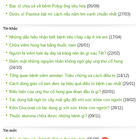
Bác sĩ chia sẻ về bệnh Polyp ống tiêu hóa
(05/09)
Dược sĩ Pasteur bật mí cách nấu nấm lim xanh chuẩn nhất
(27/03)
Tin khác
Những dấu hiệu nhận biết bệnh tiêu chảy cấp ở trẻ em
(17/04)
Chữa viêm họng hạt bằng thuốc nam
(26/01)
Người bị viêm loét dạ dày tá tràng nên ăn gì sau Tết?
(22/02)
Điểm mặt những nguyên nhân không ngờ gây ung thư cổ họng
(24/10)
Tổng quan bệnh viêm amidan: Triệu chứng và cách điều trị
(14/12)
Cách dùng giảo cổ lam đem lại hiệu quả điều trị bệnh cao nhất
(25/01)
Biểu hiện của ung thư cổ họng giai đoạn đầu là gì?
(02/01)
Tác dụng bất ngờ từ cây mật gấu đối với sức khỏe con người
(18/02)
Kẽm Gluconat có tác dụng gì với sức khỏe con người?
(28/11)
Thuốc alumina chữa được những bệnh gì?
(09/11)
Tin mới