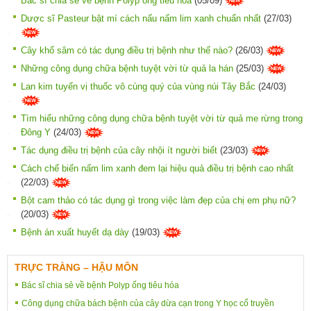
Bác sĩ chia sẻ về bệnh Polyp ống tiêu hóa
(05/09)
Dược sĩ Pasteur bật mí cách nấu nấm lim xanh chuẩn nhất
(27/03)
Cây khổ sâm có tác dụng điều trị bệnh như thế nào?
(26/03)
Những công dụng chữa bệnh tuyệt vời từ quả la hán
(25/03)
Lan kim tuyến vị thuốc vô cùng quý của vùng núi Tây Bắc
(24/03)
Tìm hiểu những công dụng chữa bệnh tuyệt vời từ quả me rừng trong
Đông Y
(24/03)
Tác dụng điều trị bệnh của cây nhội ít người biết
(23/03)
Cách chế biến nấm lim xanh đem lại hiệu quả điều trị bệnh cao nhất
(22/03)
Bột cam thảo có tác dụng gì trong việc làm đẹp của chị em phụ nữ?
(20/03)
Bệnh án xuất huyết dạ dày
(19/03)
TRỰC TRÀNG – HẬU MÔN
Bác sĩ chia sẻ về bệnh Polyp ống tiêu hóa
Công dụng chữa bách bệnh của cây dừa cạn trong Y học cổ truyền