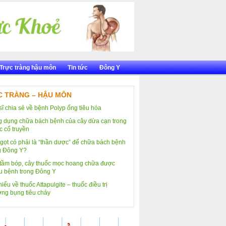
Trực tràng hậu môn
Tin tức
Đông Y
 TRÀNG – HẬU MÔN
sĩ chia sẻ về bệnh Polyp ống tiêu hóa
 dụng chữa bách bệnh của cây dừa cạn trong
c cổ truyền
gọt có phải là “thần dược” để chữa bách bệnh
g Đông Y?
tầm bóp, cây thuốc mọc hoang chữa được
u bệnh trong Đông Y
iểu về thuốc Attapulgite – thuốc điều trị
ng bụng tiêu chảy