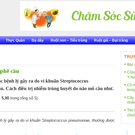
Thực Quản
Dạ dày
Ruột non – Tiểu tràng
Ruột già – Đại tràng
TRỰC
Bác 
 phế cầu
Công
Y họ
 bệnh lý gây ra do vi khuẩn Streptococcus
Cỏ n
u. Cách điều trị nhiễm trùng huyết do não mô cầu như.
tron
Cây 
:
5,00
trong tổng số 5)
nhiề
Tìm h
chướ
 lý gây ra do vi khuẩn Streptococcus pneumoniae, thường được