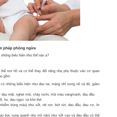
iện pháp phòng ngừa
ó những biểu hiện như thế nào ạ?
 thể mơ hồ và có thể thay đổi nặng nhẹ phụ thuộc vào cơ quan
ao gồm:
a) có những biểu hiện như đau tai, màng nhĩ sưng nề và đỏ, giảm
ư đau mặt, nghẹt mũi, chảy nước mũi màu vàng/xanh, đau đầu
t, ho, đau ngực và khó thở.
hiễm trùng máu) như sốt, rét run, bứt rứt, đau đầu, đau cơ, lơ
o bọc xung quanh nhu mô não) như sốt cao và đau đầu có thể