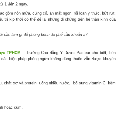
từ 1 đến 2 ngày.
ao gồm nôn mửa, cứng cổ, ăn mất ngon, rối loạn ý thức, bứt rứt,
 trị kịp thời có thể để lại những di chứng trên hệ thần kinh của
 tôi cần làm gì để phòng bệnh do phế cầu khuẩn ạ?
ược TPHCM
– Trường Cao đẳng Y Dược Pasteur cho biết, bên
ì các biện pháp phòng ngừa không dùng thuốc vẫn được khuyến
u, chất xơ và protein, uống nhiều nước, bổ sung vitamin C, kẽm
ạnh hoặc cúm.