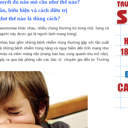
 huyết do não mô cầu như thế nào?
n, biểu hiện và cách điều trị
như thế nào là đúng cách?
neumoniae khác nhau, nhiều chủng thường trú trong mũi, họng và
ười này được gọi là người lành mang trùng).
c nhau bao gồm những bệnh nhiễm trùng thường gặp với tần suất
cả những bệnh nhiễm trùng nặng và nguy hiểm đến tính mạng như
ng máu và viêm màng não (màng bao bọc xung quanh nhu mô não).
gây ra qua bài phỏng vấn các bác sĩ, chuyên gia đến từ Trường