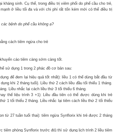
 kháng sinh. Cụ thể, trong điều trị viêm phổi do phế cầu cho trẻ,
mạnh ở liều tối đa và với chi phí rất tốn kém mới có thể điều trị
a các bệnh do phế cầu không ạ?
bằng cách tiêm ngừa cho trẻ
n khuyến cáo tiêm càng sớm càng tốt.
ó thể sử dụng 1 trong 2 phác đồ cơ bản sau:
dụng để đem lại hiệu quả tốt nhất): liều 1 có thể dùng bắt đầu từ
ụng khi 2 tháng tuổi). Liều thứ 2 cách liều đầu tối thiểu 1 tháng.
háng. Liều nhắc lại cách liều thứ 3 tối thiểu 6 tháng.
ay thế liệu trình 3 +1): Liều đầu tiên có thể được dùng khi trẻ
hứ 1 tối thiểu 2 tháng. Liều nhắc lại tiêm cách liều thứ 2 tối thiểu
on từ 27 tuần tuổi thai): tiêm ngừa Synflorix khi trẻ được 2 tháng
c tiêm phòng Synflorix trước đó) thì sử dụng lịch trình 2 liều tiêm