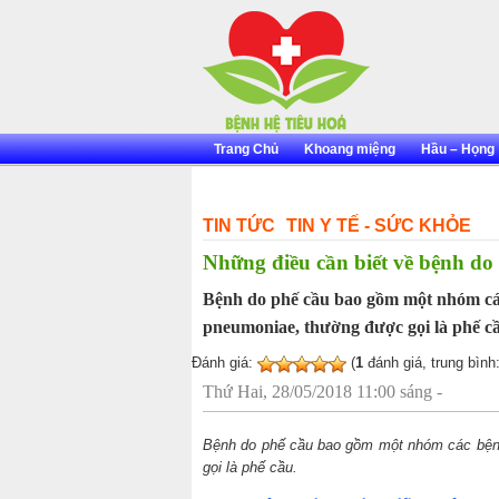
Skip
to
content
Trang Chủ
Khoang miệng
Hầu – Họng
TIN TỨC
TIN Y TẾ - SỨC KHỎE
Những điều cần biết về bệnh do
Bệnh do phế cầu bao gồm một nhóm các
pneumoniae, thường được gọi là phế cầ
Đánh giá:
(
1
đánh giá, trung bình
Thứ Hai, 28/05/2018 11:00 sáng -
Bệnh do phế cầu bao gồm một nhóm các bệnh
gọi là phế cầu.