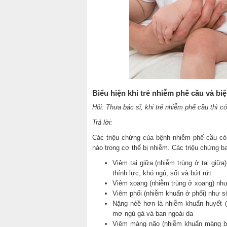
Biểu hiện khi trẻ nhiễm phế cầu và b
Hỏi: Thưa bác sĩ, khi trẻ nhiễm phế cầu thì c
Trả lời:
Các triệu chứng của bệnh nhiễm phế cầu có
nào trong cơ thể bị nhiễm. Các triệu chứng b
Viêm tai giữa (nhiễm trùng ở tai giữ
thính lực, khó ngủ, sốt và bứt rứt
Viêm xoang (nhiễm trùng ở xoang) nh
Viêm phổi (nhiễm khuẩn ở phổi) như số
Nặng nèề hơn là nhiễm khuẩn huyết (n
mơ ngủ gà và ban ngoài da
Viêm màng não (nhiễm khuẩn màng ba