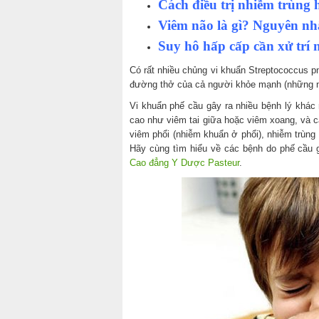
Cách điều trị nhiễm trùng
Viêm não là gì? Nguyên nhâ
Suy hô hấp cấp cần xử trí 
Có rất nhiều chủng vi khuẩn Streptococcus p
đường thở của cả người khỏe mạnh (những ng
Vi khuẩn phế cầu gây ra nhiều bệnh lý khá
cao như viêm tai giữa hoặc viêm xoang, và 
viêm phổi (nhiễm khuẩn ở phổi), nhiễm trù
Hãy cùng tìm hiểu về các bệnh do phế cầu 
Cao đẳng Y Dược Pasteur
.