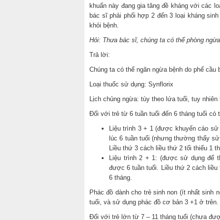
khuẩn này đang gia tăng đề kháng với các loại
bác sĩ phải phối hợp 2 đến 3 loại kháng sinh 
khỏi bệnh.
Hỏi: Thưa bác sĩ, chúng ta có thể phòng ngừ
Trả lời:
Chúng ta có thể ngăn ngừa bệnh do phế cầu 
Loại thuốc sử dụng: Synflorix
Lịch chủng ngừa: tùy theo lứa tuổi, tuy nhiê
Đối với trẻ từ 6 tuần tuổi đến 6 tháng tuổi c
Liệu trình 3 + 1 (được khuyến cáo sử 
lúc 6 tuần tuổi (nhưng thường thấy sử d
Liều thứ 3 cách liều thứ 2 tối thiểu 1 t
Liệu trình 2 + 1: (được sử dụng để th
được 6 tuần tuổi. Liều thứ 2 cách liều t
6 tháng.
Phác đồ dành cho trẻ sinh non (ít nhất sinh n
tuổi, và sử dụng phác đồ cơ bản 3 +1 ở trên.
Đối với trẻ lớn từ 7 – 11 tháng tuổi (chưa đượ