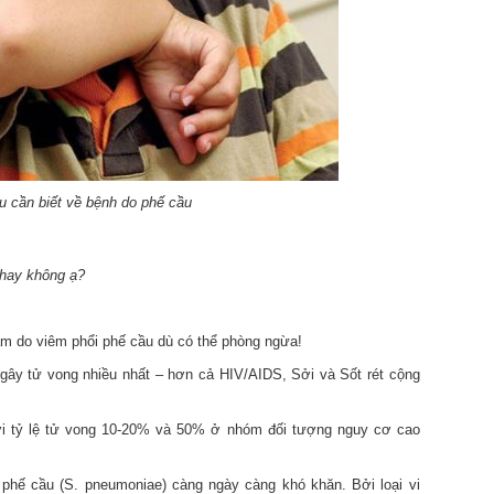
u cần biết về bệnh do phế cầu
 hay không ạ?
năm do viêm phổi phế cầu dù có thể phòng ngừa!
gây tử vong nhiều nhất – hơn cả HIV/AIDS, Sởi và Sốt rét cộng
ới tỷ lệ tử vong 10-20% và 50% ở nhóm đối tượng nguy cơ cao
n phế cầu (S. pneumoniae) càng ngày càng khó khăn. Bởi loại vi