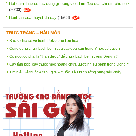
Bột cam thảo có tác dụng gì trong việc làm đẹp của chị em phụ nữ?
(20/03)
Bệnh án xuất huyết dạ dày
(19/03)
TRỰC TRÀNG – HẬU MÔN
Bác sĩ chia sẻ về bệnh Polyp ống tiêu hóa
Công dụng chữa bách bệnh của cây dừa cạn trong Y học cổ truyền
Cỏ ngọt có phải là “thần dược” để chữa bách bệnh trong Đông Y?
Cây tầm bóp, cây thuốc mọc hoang chữa được nhiều bệnh trong Đông Y
Tìm hiểu về thuốc Attapulgite – thuốc điều trị chướng bụng tiêu chảy