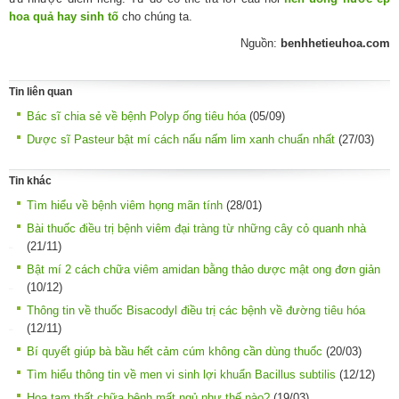
hoa quả hay sinh tố
cho chúng ta.
Nguồn:
benhhetieuhoa.com
Tin liên quan
Bác sĩ chia sẻ về bệnh Polyp ống tiêu hóa
(05/09)
Dược sĩ Pasteur bật mí cách nấu nấm lim xanh chuẩn nhất
(27/03)
Tin khác
Tìm hiểu về bệnh viêm họng mãn tính
(28/01)
Bài thuốc điều trị bệnh viêm đại tràng từ những cây cỏ quanh nhà
(21/11)
Bật mí 2 cách chữa viêm amidan bằng thảo dược mật ong đơn giản
(10/12)
Thông tin về thuốc Bisacodyl điều trị các bệnh về đường tiêu hóa
(12/11)
Bí quyết giúp bà bầu hết cảm cúm không cần dùng thuốc
(20/03)
Tìm hiểu thông tin về men vi sinh lợi khuẩn Bacillus subtilis
(12/12)
Hoa tam thất chữa bệnh mất ngủ như thế nào?
(19/03)