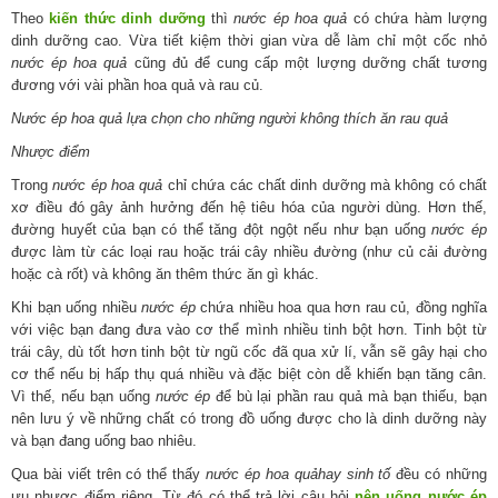
Theo
kiến thức dinh dưỡng
thì
nước ép hoa quả
có chứa hàm lượng
dinh dưỡng cao. Vừa tiết kiệm thời gian vừa dễ làm chỉ một cốc nhỏ
nước ép hoa quả
cũng đủ để cung cấp một lượng dưỡng chất tương
đương với vài phần hoa quả và rau củ.
Nước ép hoa quả lựa chọn cho những người không thích ăn rau quả
Nhược điểm
Trong
nước ép hoa quả
chỉ chứa các chất dinh dưỡng mà không có chất
xơ điều đó gây ảnh hưởng đến hệ tiêu hóa của người dùng. Hơn thế,
đường huyết của bạn có thể tăng đột ngột nếu như bạn uống
nước ép
được làm từ các loại rau hoặc trái cây nhiều đường (như củ cải đường
hoặc cà rốt) và không ăn thêm thức ăn gì khác.
Khi bạn uống nhiều
nước ép
chứa nhiều hoa qua hơn rau củ, đồng nghĩa
với việc bạn đang đưa vào cơ thể mình nhiều tinh bột hơn. Tinh bột từ
trái cây, dù tốt hơn tinh bột từ ngũ cốc đã qua xử lí, vẫn sẽ gây hại cho
cơ thể nếu bị hấp thụ quá nhiều và đặc biệt còn dễ khiến bạn tăng cân.
Vì thế, nếu bạn uống
nước ép
để bù lại phần rau quả mà bạn thiếu, bạn
nên lưu ý về những chất có trong đồ uống được cho là dinh dưỡng này
và bạn đang uống bao nhiêu.
Qua bài viết trên có thể thấy
nước ép hoa quảhay sinh tố
đều có những
ưu nhược điểm riêng. Từ đó có thể trả lời câu hỏi
nên uống nước ép