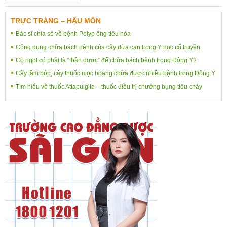
TRỰC TRÀNG – HẬU MÔN
Bác sĩ chia sẻ về bệnh Polyp ống tiêu hóa
Công dụng chữa bách bệnh của cây dừa cạn trong Y học cổ truyền
Cỏ ngọt có phải là “thần dược” để chữa bách bệnh trong Đông Y?
Cây tầm bóp, cây thuốc mọc hoang chữa được nhiều bệnh trong Đông Y
Tìm hiểu về thuốc Attapulgite – thuốc điều trị chướng bụng tiêu chảy