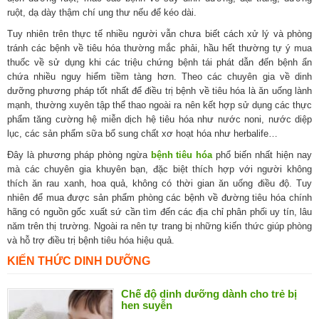
ruột, dạ dày thậm chí ung thư nếu để kéo dài.
Tuy nhiên trên thực tế nhiều người vẫn chưa biết cách xử lý và phòng
tránh các bệnh về tiêu hóa thường mắc phải, hầu hết thường tự ý mua
thuốc về sử dụng khi các triệu chứng bệnh tái phát dẫn đến bệnh ẩn
chứa nhiều nguy hiểm tiềm tàng hơn. Theo các chuyên gia về dinh
dưỡng phương pháp tốt nhất để điều trị bệnh về tiêu hóa là ăn uống lành
mạnh, thường xuyên tập thể thao ngoài ra nên kết hợp sử dụng các thực
phẩm tăng cường hệ miễn dịch hệ tiêu hóa như nước noni, nước diệp
lục, các sản phẩm sữa bổ sung chất xơ hoạt hóa như herbalife…
Đây là phương pháp phòng ngừa
bệnh tiêu hóa
phổ biến nhất hiện nay
mà các chuyên gia khuyên bạn, đặc biệt thích hợp với người không
thích ăn rau xanh, hoa quả, không có thời gian ăn uống điều độ. Tuy
nhiên để mua được sản phẩm phòng các bệnh về đường tiêu hóa chính
hãng có nguồn gốc xuất sứ cần tìm đến các địa chỉ phân phối uy tín, lâu
năm trên thị trường. Ngoài ra nên tự trang bị những kiến thức giúp phòng
và hỗ trợ điều trị bệnh tiêu hóa hiệu quả.
KIẾN THỨC DINH DƯỠNG
Chế độ dinh dưỡng dành cho trẻ bị
hen suyễn