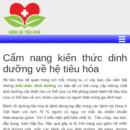
Skip
to
content
Cẩm nang kiến thức dinh
dưỡng về hệ tiêu hóa
Hệ tiêu hóa rất quan trọng với mỗi chúng ta, vì vậy bạn cần nắm bắt
những
kiến thức dinh dưỡng
cơ bản để có thể cung cấp những chất
dinh dưỡng cần thiết cho cơ thể vừa có thể phòng tránh bệnh hệ tiêu hóa
vừa có thể bảo vệ sức khỏe của bạn và người thân trong gia đình bạn.
Bệnh về đường tiêu hóa là bệnh đứng top đầu trong các bệnh nội khoa ở
Việt Nam với hơn 70 % người có nguy cơ mắc do nhiễm khuẩn
Helicobacter pylori. Với 4 biểu hiện phổ biến nhất là : Tiêu chảy, táo bón,
đầy bụng, kém hấp thu. Hậu quả gây ra là tình trạng suy giảm hệ miễn
dịch đường ruột, mắc các bệnh về suy dinh dưỡng, đại tràng, đường