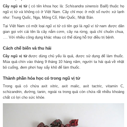
Cây ngũ vị tử
( có tên khoa học là:
Schisandra sinensis
Baill) thuộc họ
ngũ vị tử và không có ở Việt Nam. Cây chỉ mọc ở một số nước xứ lạnh
như: Trung Quốc, Nga, Mông Cổ, Hàn Quốc, Nhật Bản.
Tại Việt Nam có một loại
ngũ vị tử
có tên gọi là
ngũ vị tử
nam được dân
gian gọi với cái tên là cây nắm cơm, cây na rừng, quả chí chuôn chua,
…. Với nhiều công dụng khác nhau có thể dùng hỗ trợ điều trị bệnh.
Cách chế biến và thu hái
Cây ngũ vị tử
được dùng chủ yếu là quả, được sử dụng để làm thuốc.
Mùa quả chín vào tháng 9 tháng 10 hàng năm, người ta hái quả về nhặt
bỏ cuống, đem phơi hay sấy khô để làm thuốc.
Thành phần hóa học có trong ngũ vị tử
Trong quả có chứa axit xitric, axit malic, axit tactric, vitamin C,
schizandrin, đường, tanin, ngoài ra trong quả còn chứa rất nhiều khoáng
chất có lợi cho sức khỏe.