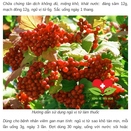
Chữa chứng tân dịch không đủ, miệng khô, khát nước:
đảng sâm 12g,
mạch đông 12g,
ngũ vị tử
6g. Sắc uống ngày 1 thang.
Hướng dẫn sử dụng ngũ vị tử làm thuốc
Dùng cho bệnh nhân viêm gan mạn tính:
ngũ vị tử sao khô tán mịn, mỗi
lần uống 3g, ngày 3 lần. Đợt dùng 30 ngày, uống với nước sôi hoặc