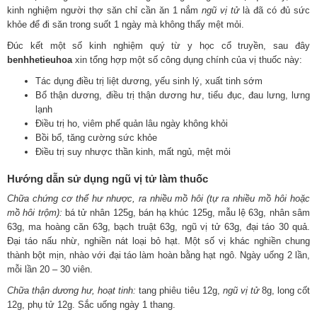
kinh nghiệm người thợ săn chỉ cần ăn 1 nắm
ngũ vị tử
là đã có đủ sức
khỏe để đi săn trong suốt 1 ngày mà không thấy mệt mỏi.
Đúc kết một số kinh nghiệm quý từ y học cổ truyền, sau đây
benhhetieuhoa
xin tổng hợp một số công dụng chính của vị thuốc này:
Tác dụng điều trị liệt dương, yếu sinh lý, xuất tinh sớm
Bổ thận dương, điều trị thận dương hư, tiểu đục, đau lưng, lưng
lạnh
Điều trị ho, viêm phế quản lâu ngày không khỏi
Bồi bổ, tăng cường sức khỏe
Điều trị suy nhược thần kinh, mất ngủ, mệt mỏi
Hướng dẫn sử dụng ngũ vị tử làm thuốc
Chữa chứng cơ thể hư nhược, ra nhiều mồ hôi (tự ra nhiều mồ hôi hoặc
mồ hôi trộm):
bá tử nhân 125g, bán hạ khúc 125g, mẫu lệ 63g, nhân sâm
63g, ma hoàng căn 63g, bạch truật 63g, ngũ vị tử 63g, đại táo 30 quả.
Đại táo nấu nhừ, nghiền nát loại bỏ hạt. Một số vị khác nghiền chung
thành bột mịn, nhào với đại táo làm hoàn bằng hạt ngô. Ngày uống 2 lần,
mỗi lần 20 – 30 viên.
Chữa thận dương hư, hoạt tinh:
tang phiêu tiêu 12g,
ngũ vị tử
8g, long cốt
12g, phụ tử 12g. Sắc uống ngày 1 thang.