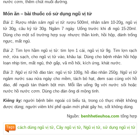
nước cơm, thêm chút muối đường.
Món ăn – bài thuốc có sử dụng ngũ vị tử
Bài 1:
Rượu nhân
sâm ngũ vị tử
: rượu 500ml, nhân sâm 10-20g, ngũ vị
tử 30g, câu kỷ tử 30g. Ngâm 7 ngày. Uống trước khi đi ngủ 15-20ml.
Dùng cho một số trường hợp suy nhược thần kinh, hồi hộp, đánh trống
ngực, mất ngủ.
Bài 2:
Tim lợn hầm ngũ vị tử: tim lợn 1 cái, ngũ vị tử 9g. Tim lợn rạch
mở, rửa sạch, cho ngũ vị tử vào, khâu lại. Dùng cho bệnh nhân hồi hộp
loạn nhịp tim, mất ngủ, thở gấp, vã mồ hôi, kích ứng, khát nước.
Bài 3:
Ngũ vị tử
hồ đào tán: ngũ vị tử 100g, hồ đào nhân 250g.
Ngũ vị tử
ngâm nước sau nửa ngày cho mềm, tách bỏ hạt, đem sao cùng với hồ
đào, để nguội tán thành bột mịn. Mỗi lần uống 9g với nước sôi hoặc
nước hồ nước cơm. Dùng cho đàn ông di mộng tinh.
Kiêng kỵ:
người bệnh bên ngoài có biểu tà, trong có thực nhiệt không
được dùng; người viêm khí phế quản mới phát gây ho, sốt không dùng.
Nguồn:
benhhetieuhoa.com
tổng hợp
cách dùng ngũ vị tử
,
Cây ngũ vị tử
,
Ngũ vị tử
,
sử dụng ngũ vị tử