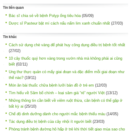
Tin liên quan
Bác sĩ chia sẻ về bệnh Polyp ống tiêu hóa
(05/09)
Dược sĩ Pasteur bật mí cách nấu nấm lim xanh chuẩn nhất
(27/03)
Tin khác
Cách sử dụng chè vàng để phát huy công dụng điều trị bệnh tốt nhất
(27/02)
10 cây thuốc quý hơn vàng trong vườn nhà mà không phải ai cũng
biết
(02/11)
Ung thư thực quản có mấy giai đoạn và đặc điểm mỗi giai đoạn như
thế nào?
(19/11)
Món ăn bài thuốc chữa bệnh lưỡi bản đồ ở trẻ em
(12/03)
Tìm hiểu về Sâm bố chính – loại sâm giá “rẻ” người Việt
(13/12)
Những thông tin cần biết về viêm ruột thừa, căn bệnh có thể gặp ở
bất kỳ ai
(25/10)
Chế độ dinh dưỡng dành cho người mắc bệnh thiếu máu
(14/05)
Tác dụng điều trị bệnh của cây nhội ít người biết
(23/03)
Phòng tránh bệnh đường hô hấp ở trẻ khi thời tiết giao mùa sao cho