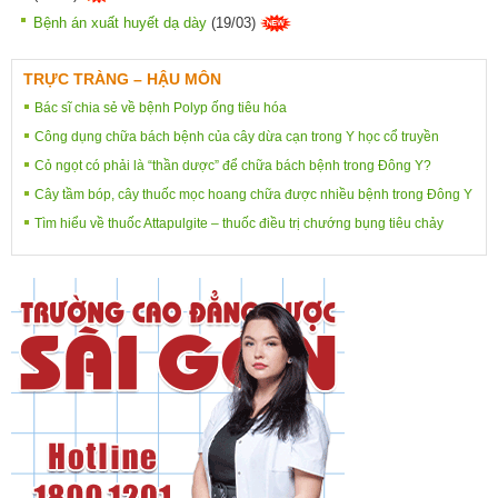
Bệnh án xuất huyết dạ dày
(19/03)
TRỰC TRÀNG – HẬU MÔN
Bác sĩ chia sẻ về bệnh Polyp ống tiêu hóa
Công dụng chữa bách bệnh của cây dừa cạn trong Y học cổ truyền
Cỏ ngọt có phải là “thần dược” để chữa bách bệnh trong Đông Y?
Cây tầm bóp, cây thuốc mọc hoang chữa được nhiều bệnh trong Đông Y
Tìm hiểu về thuốc Attapulgite – thuốc điều trị chướng bụng tiêu chảy