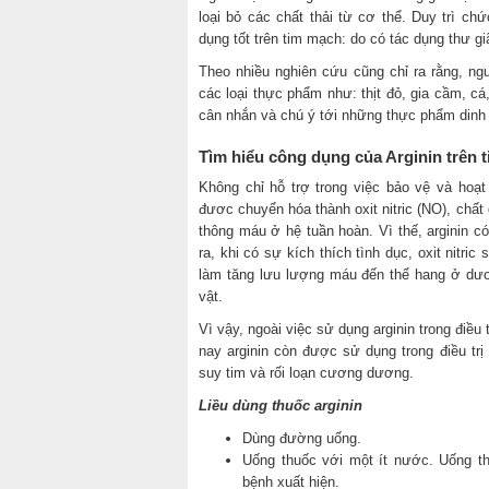
loại bỏ các chất thải từ cơ thể. Duy trì ch
dụng tốt trên tim mạch: do có tác dụng thư 
Theo nhiều nghiên cứu cũng chỉ ra rằng, ngu
các loại thực phẩm như: thịt đỏ, gia cầm, c
cân nhắn và chú ý tới những thực phẩm dinh
Tìm hiểu công dụng của Arginin trên 
Không chỉ hỗ trợ trong việc bảo vệ và hoạt
đươc chuyển hóa thành oxit nitric (NO), chất
thông máu ở hệ tuần hoàn. Vì thế, arginin c
ra, khi có sự kích thích tình dục, oxit nitr
làm tăng lưu lượng máu đến thể hang ở dươ
vật.
Vì vậy, ngoài việc sử dụng arginin trong điều 
nay arginin còn được sử dụng trong điều trị
suy tim và rối loạn cương dương.
Liều dùng thuốc arginin
Dùng đường uống.
Uống thuốc với một ít nước. Uống th
bệnh xuất hiện.