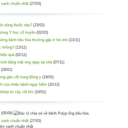
 xanh chuẩn nhất
(27/03)
nên dùng thuốc nào?
(23/02)
trong Y học cổ truyền
(02/03)
ững bệnh tiêu hóa thường gặp ở trẻ nhỏ
(13/11)
c không?
(13/11)
 hiệu quả
(02/11)
 tính bằng mật ong ngay tại nhà
(07/11)
(29/01)
ường gân cốt trong Đông y
(19/02)
nh của nhiều bệnh nguy hiểm
(15/12)
 khớp từ cây cốt khí
(10/01)
(05/09)
 xanh chuẩn nhất
(27/03)