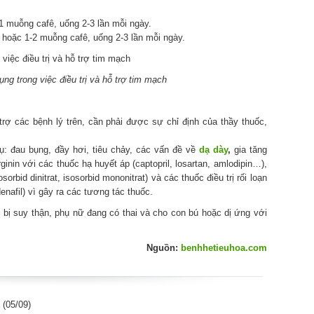
1 muỗng cafê, uống 2-3 lần mỗi ngày.
 hoặc 1-2 muỗng cafê, uống 2-3 lần mỗi ngày.
ụng trong việc điều trị và hỗ trợ tim mạch
ỗ trợ các bệnh lý trên, cần phải được sự chỉ định của thầy thuốc,
hụ: đau bụng, đầy hơi, tiêu chảy, các vấn đề về
dạ dày
,
gia tăng
inin với các thuốc hạ huyết áp (captopril, losartan, amlodipin…),
osorbid dinitrat, isosorbid mononitrat) và các thuốc điều trị rối loạn
denafil) vì gây ra các tương tác thuốc.
bị suy thận, phụ nữ đang có thai và cho con bú hoặc dị ứng với
Nguồn:
benhhetieuhoa.com
(05/09)