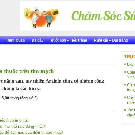
Thực Quản
Dạ dày
Ruột non – Tiểu tràng
Ruột già – Đại tràng
TRỰC
Bác 
a thuốc trên tim mạch
Công
Y họ
ức năng gan, tuy nhiên Arginin cũng có những công
Cỏ n
 chúng ta cần lưu ý.
tron
Cây 
:
5,00
trong tổng số 5)
nhiề
Tìm h
chướ
ốc Alverin citrat
id như thế nào đúng nhất?
 để đạt hiệu quả điều trị cao nhất?