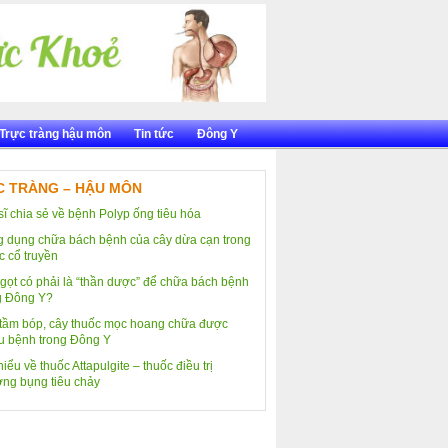
Trực tràng hậu môn
Tin tức
Đông Y
 TRÀNG – HẬU MÔN
sĩ chia sẻ về bệnh Polyp ống tiêu hóa
 dụng chữa bách bệnh của cây dừa cạn trong
c cổ truyền
gọt có phải là “thần dược” để chữa bách bệnh
g Đông Y?
tầm bóp, cây thuốc mọc hoang chữa được
u bệnh trong Đông Y
iểu về thuốc Attapulgite – thuốc điều trị
ng bụng tiêu chảy