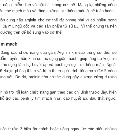
ức năng miễn dịch và nội tiết trong cơ thể. Mang lại những công
giãn các mạch máu và tăng cường lưu thông máu ở hệ tuần hoàn.
ồn cung cấp arginin cho cơ thể rất phong phú vì có nhiều trong
á, lúa mì, ngũ cốc và các sản phẩm từ sữa… Vì thế chúng ta nên
 dưỡng trên để bổ sung vào cơ thể.
tim mạch
 động các chức năng của gan, Arginin khi vào trong cơ thể, sẽ
 dẫn truyền thần kinh có tác dụng giãn mạch, giúp tăng cường lưu
ó tác dụng làm hạ huyết áp và cải thiện sự lưu thông máu. Ngoài
ic sẽ được phóng thích và kích thích quá trình tổng hợp GMP vòng
ng vật. Do đó, arginin còn có tác dụng gây cương cứng dương
trị hỗ trợ rối loạn chức năng gan theo các chỉ định trước đây, hiện
 hỗ trợ các bệnh lý tim mạch như: cao huyết áp, đau thắt ngực,
uốc trước 3 bữa ăn chính hoặc uống ngay lúc các triệu chứng