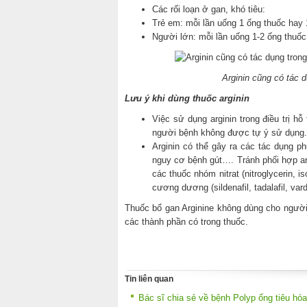
Các rối loạn ở gan, khó tiêu:
Trẻ em: mỗi lần uống 1 ống thuốc hay 
Người lớn: mỗi lần uống 1-2 ống thuốc
Arginin cũng có tác d
Lưu ý khi dùng thuốc arginin
Việc sử dụng arginin trong điều trị h
người bệnh không được tự ý sử dụng.
Arginin có thể gây ra các tác dụng p
nguy cơ bệnh gút…. Tránh phối hợp arg
các thuốc nhóm nitrat (nitroglycerin, is
cương dương (sildenafil, tadalafil, var
Thuốc bổ gan Arginine không dùng cho người 
các thành phần có trong thuốc.
Tin liên quan
Bác sĩ chia sẻ về bệnh Polyp ống tiêu hóa