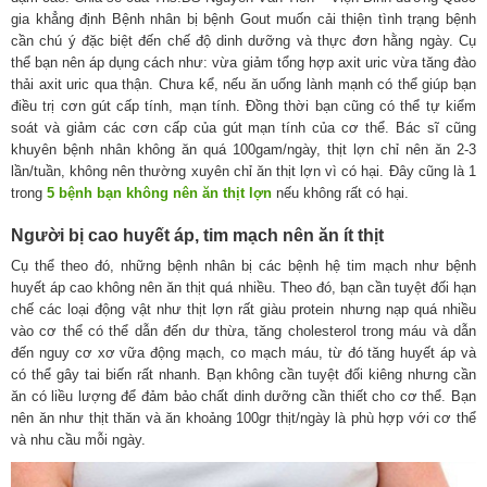
gia khẳng định Bệnh nhân bị bệnh Gout muốn cải thiện tình trạng bệnh
cần chú ý đặc biệt đến chế độ dinh dưỡng và thực đơn hằng ngày. Cụ
thể bạn nên áp dụng cách như: vừa giảm tổng hợp axit uric vừa tăng đào
thải axit uric qua thận. Chưa kể, nếu ăn uống lành mạnh có thể giúp bạn
điều trị cơn gút cấp tính, mạn tính. Đồng thời bạn cũng có thể tự kiểm
soát và giảm các cơn cấp của gút mạn tính của cơ thể. Bác sĩ cũng
khuyên bệnh nhân không ăn quá 100gam/ngày, thịt lợn chỉ nên ăn 2-3
lần/tuần, không nên thường xuyên chỉ ăn thịt lợn vì có hại. Đây cũng là 1
trong
5 bệnh bạn không nên ăn thịt lợn
nếu không rất có hại.
Người bị cao huyết áp, tim mạch nên ăn ít thịt
Cụ thể theo đó, những bệnh nhân bị các bệnh hệ tim mạch như bệnh
huyết áp cao không nên ăn thịt quá nhiều. Theo đó, bạn cần tuyệt đối hạn
chế các loại động vật như thịt lợn rất giàu protein nhưng nạp quá nhiều
vào cơ thể có thể dẫn đến dư thừa, tăng cholesterol trong máu và dẫn
đến nguy cơ xơ vữa động mạch, co mạch máu, từ đó tăng huyết áp và
có thể gây tai biến rất nhanh. Bạn không cần tuyệt đối kiêng nhưng cần
ăn có liều lượng để đảm bảo chất dinh dưỡng cần thiết cho cơ thể. Bạn
nên ăn như thịt thăn và ăn khoảng 100gr thịt/ngày là phù hợp với cơ thể
và nhu cầu mỗi ngày.