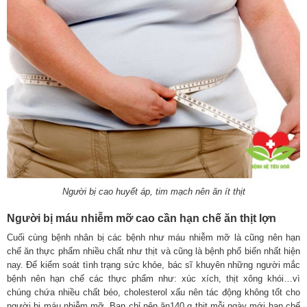
Người bị cao huyết áp, tim mạch nên ăn ít thịt
Người bị máu nhiễm mỡ cao cần hạn chế ăn thịt lợn
Cuối cùng bệnh nhân bị các bệnh như máu nhiễm mỡ là cũng nên hạn
chế ăn thực phẩm nhiều chất như thịt và cũng là bệnh phổ biến nhất hiện
nay. Để kiểm soát tình trạng sức khỏe, bác sĩ khuyên những người mắc
bệnh nên hạn chế các thực phẩm như: xúc xích, thịt xông khói…vì
chúng chứa nhiều chất béo, cholesterol xấu nên tác động không tốt cho
người bị máu nhiễm mỡ. Bạn chỉ nên ăn140 g thịt mỗi ngày mới hạn chế