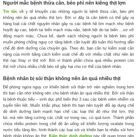
Người mắc bệnh thừa cân, béo phì nên kiêng thịt lợn
Tin tức
về y tế khuyến cáo những người bị bệnh thừa cân, béo phì
không nên ăn quá nhiều thịt lợn. Bởi vì đây là căn bệnh có thể gây ra
hàng loạt cái chết nguyên nhân gây ra các bệnh hệ tim mạch như bệnh
huyết áp cao, bệnh tai biến mạch máu não, bệnh liệt do tai biến….xơ vỡ
động mạch máu…Chưa kể, danh sách những người bị bệnh béo phì
muốn phòng chống nguy cơ tăng bệnh cần tuyệt đội tuân thủ hướng dẫn
chế độ dinh dưỡng của chuyên gia. Theo đó, bạn cần tự kiểm soát cân
nặng của mình bằng cách kiểm soát chế độ với nhiều chất như nên ăn
thịt nạc thay vì thịt mỡ. Bởi vì thành phần chứa quá nhiều protein còn
thịt mỡ chứa nhiều chất béo sẽ gây hại cho cơ thể của bệnh nhân.
Bệnh nhân bị sỏi thận không nên ăn quá nhiều thịt
Để phòng ngừa nguy cơ khiến bệnh sỏi thận trở nên nghiêm trọng hơn
thì bạn cần nhớ không nên cho bệnh nhân ăn quá nhiều thịt. Bởi sỏi thận
là bệnh thuộc tiểu – sinh dục phổ biến thứ 3 sau các bệnh viêm nhiễm và
tuyến tiền liệt. Muốn khắc phục bệnh thì bạn nên tuyệt đối áp dụng chế
độ dinh dưỡng lành mạnh hạn chế các loại thịt đỏ như thịt lợn, thịt
bò..mà nên tăng cường các chất xơ trong rau, củ quả tươi. Thành phần
chứa nhiều protein trong chế độ ăn uống sẽ khiến lượng oxalate trong
nước tiểu tăng lên, hình thành các loại sỏi và khiến bạn bị nhiều sỏi hơn
bệnh nhân không ăn thịt.
Kiến thức dinh dưỡng
này rất quan trọng nên