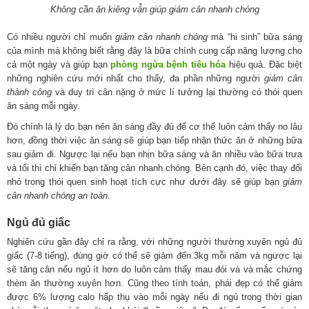
Không cần ăn kiêng vẫn giúp giảm cân nhanh chóng
Có nhiều người chỉ muốn
giảm cân nhanh chóng
mà “hi sinh” bữa sáng
của mình mà không biết rằng đây là bữa chính cung cấp năng lượng cho
cả một ngày và giúp bạn
phòng ngừa bệnh tiêu hóa
hiệu quả. Đặc biệt
những nghiên cứu mới nhất cho thấy, đa phần những người
giảm cân
thành công
và duy trì cân nặng ở mức lí tưởng lại thường có thói quen
ăn sáng mỗi ngày.
Đó chính là lý do bạn nên ăn sáng đầy đủ để cơ thể luôn cảm thấy no lâu
hơn, đồng thời việc ăn sáng sẽ giúp bạn tiếp nhận thức ăn ở những bữa
sau giảm đi. Ngược lại nếu bạn nhịn bữa sáng và ăn nhiều vào bữa trưa
và tối thì chỉ khiến bạn tăng cân nhanh chóng. Bên cạnh đó, việc thay đổi
nhỏ trong thói quen sinh hoạt tích cực như dưới đây sẽ giúp bạn
giảm
cân nhanh chóng an toàn
.
Ngủ đủ giấc
Nghiên cứu gần đây chỉ ra rằng, với những người thường xuyên ngủ đủ
giấc (7-8 tiếng), đúng giờ có thể sẽ giảm đến 3kg mỗi năm và ngược lại
sẽ tăng cân nếu ngủ ít hơn do luôn cảm thấy mau đói và và mắc chứng
thèm ăn thường xuyên hơn. Cũng theo tính toán, phái đẹp có thể giảm
được 6% lượng calo hấp thụ vào mỗi ngày nếu đi ngủ trong thời gian