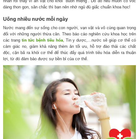
nhàn rỗi thay vì ăn vặt cho khỏi “buồn miệng”. Do đó nếu muốn có vóc
dáng thon gọn, săn chắc thì bạn nên nhớ ngủ đủ giấc chuẩn khoa học!
Uống nhiều nước mỗi ngày
Nước mang đến sự sống cho con người, vạn vật và vô cùng quan trọng
đối với những người thừa cân. Theo báo cáo nghiên cứu khoa học trên
các trang
tin tức bệnh tiêu hóa
, Tin y dược,…nước sẽ giúp cơ thể có
cảm giác no, giảm khả năng thèm ăn tối ưu, hỗ trợ đào thải các chất
độc, cặn bã ra khỏi cơ thể để thúc đẩy quá trình tiêu hóa diễn ra thuận
lợi, từ đó đảm bảo được sự bền bỉ của cơ thể.