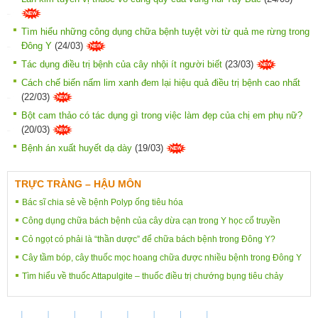
Tìm hiểu những công dụng chữa bệnh tuyệt vời từ quả me rừng trong
Đông Y
(24/03)
Tác dụng điều trị bệnh của cây nhội ít người biết
(23/03)
Cách chế biến nấm lim xanh đem lại hiệu quả điều trị bệnh cao nhất
(22/03)
Bột cam thảo có tác dụng gì trong việc làm đẹp của chị em phụ nữ?
(20/03)
Bệnh án xuất huyết dạ dày
(19/03)
TRỰC TRÀNG – HẬU MÔN
Bác sĩ chia sẻ về bệnh Polyp ống tiêu hóa
Công dụng chữa bách bệnh của cây dừa cạn trong Y học cổ truyền
Cỏ ngọt có phải là “thần dược” để chữa bách bệnh trong Đông Y?
Cây tầm bóp, cây thuốc mọc hoang chữa được nhiều bệnh trong Đông Y
Tìm hiểu về thuốc Attapulgite – thuốc điều trị chướng bụng tiêu chảy