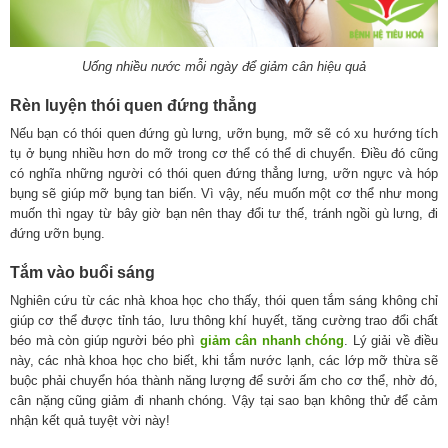
Uống nhiều nước mỗi ngày để giảm cân hiệu quả
Rèn luyện thói quen đứng thẳng
Nếu bạn có thói quen đứng gù lưng, ưỡn bụng, mỡ sẽ có xu hướng tích
tụ ở bụng nhiều hơn do mỡ trong cơ thể có thể di chuyển. Điều đó cũng
có nghĩa những người có thói quen đứng thẳng lưng, ưỡn ngực và hóp
bụng sẽ giúp mỡ bụng tan biến. Vì vậy, nếu muốn một cơ thể như mong
muốn thì ngay từ bây giờ bạn nên thay đổi tư thế, tránh ngồi gù lưng, đi
đứng ưỡn bụng.
Tắm vào buổi sáng
Nghiên cứu từ các nhà khoa học cho thấy, thói quen tắm sáng không chỉ
giúp cơ thể được tỉnh táo, lưu thông khí huyết, tăng cường trao đổi chất
béo mà còn giúp người béo phì
giảm cân nhanh chóng
. Lý giải về điều
này, các nhà khoa học cho biết, khi tắm nước lạnh, các lớp mỡ thừa sẽ
buộc phải chuyển hóa thành năng lượng để sưởi ấm cho cơ thể, nhờ đó,
cân nặng cũng giảm đi nhanh chóng. Vậy tại sao bạn không thử để cảm
nhận kết quả tuyệt vời này!