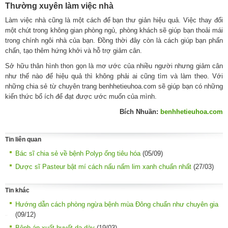
Thường xuyên làm việc nhà
Làm việc nhà cũng là một cách để bạn thư giản hiệu quả. Việc thay đổi
một chút trong không gian phòng ngủ, phòng khách sẽ giúp bạn thoải mái
trong chính ngôi nhà của bạn. Đồng thời đây còn là cách giúp bạn phấn
chấn, tạo thêm hứng khởi và hỗ trợ giảm cân.
Sở hữu thân hình thon gọn là mơ ước của nhiều người nhưng giảm cân
như thế nào để hiệu quả thì không phải ai cũng tìm và làm theo. Với
những chia sẻ từ chuyên trang benhhetieuhoa.com sẽ giúp bạn có những
kiến thức bổ ích để đạt được ước muốn của mình.
Bích Nhuần:
benhhetieuhoa.com
Tin liên quan
Bác sĩ chia sẻ về bệnh Polyp ống tiêu hóa
(05/09)
Dược sĩ Pasteur bật mí cách nấu nấm lim xanh chuẩn nhất
(27/03)
Tin khác
Hướng dẫn cách phòng ngừa bệnh mùa Đông chuẩn như chuyên gia
(09/12)
Bệnh án xuất huyết dạ dày
(19/03)