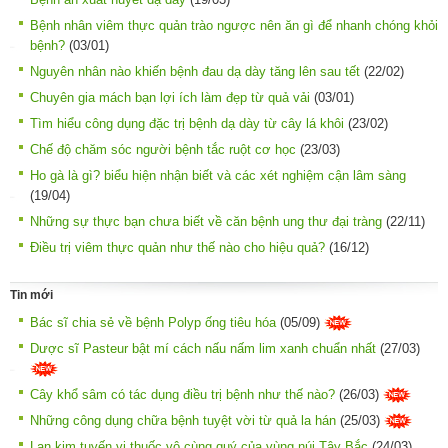
Bệnh nhân viêm thực quản trào ngược nên ăn gì để nhanh chóng khỏi
bệnh?
(03/01)
Nguyên nhân nào khiến bệnh đau dạ dày tăng lên sau tết
(22/02)
Chuyên gia mách bạn lợi ích làm đẹp từ quả vải
(03/01)
Tìm hiểu công dụng đặc trị bệnh dạ dày từ cây lá khôi
(23/02)
Chế độ chăm sóc người bệnh tắc ruột cơ học
(23/03)
Ho gà là gì? biểu hiện nhận biết và các xét nghiệm cận lâm sàng
(19/04)
Những sự thực bạn chưa biết về căn bệnh ung thư đại tràng
(22/11)
Điều trị viêm thực quản như thế nào cho hiệu quả?
(16/12)
Tin mới
Bác sĩ chia sẻ về bệnh Polyp ống tiêu hóa
(05/09)
Dược sĩ Pasteur bật mí cách nấu nấm lim xanh chuẩn nhất
(27/03)
Cây khổ sâm có tác dụng điều trị bệnh như thế nào?
(26/03)
Những công dụng chữa bệnh tuyệt vời từ quả la hán
(25/03)
Lan kim tuyến vị thuốc vô cùng quý của vùng núi Tây Bắc
(24/03)