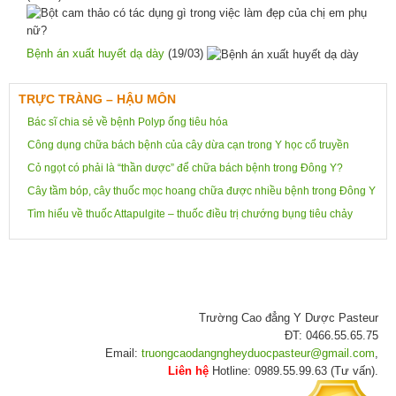
Bệnh án xuất huyết dạ dày
(19/03)
TRỰC TRÀNG – HẬU MÔN
Bác sĩ chia sẻ về bệnh Polyp ống tiêu hóa
Công dụng chữa bách bệnh của cây dừa cạn trong Y học cổ truyền
Cỏ ngọt có phải là “thần dược” để chữa bách bệnh trong Đông Y?
Cây tầm bóp, cây thuốc mọc hoang chữa được nhiều bệnh trong Đông Y
Tìm hiểu về thuốc Attapulgite – thuốc điều trị chướng bụng tiêu chảy
Trường Cao đẳng Y Dược Pasteur
ĐT: 0466.55.65.75
Email:
truongcaodangngheyduocpasteur@gmail.com
,
Liên hệ
Hotline: 0989.55.99.63 (Tư vấn).