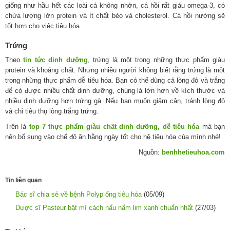
giống như hầu hết các loài cá không nhờn, cá hồi rất giàu omega-3, có
chứa lượng lớn protein và ít chất béo và cholesterol. Cá hồi nướng sẽ
tốt hơn cho việc tiêu hóa.
Trứng
Theo
tin tức dinh dưỡng
, trứng là một trong những thực phẩm giàu
protein và khoáng chất. Nhưng nhiều người không biết rằng trứng là một
trong những thực phẩm dễ tiêu hóa. Bạn có thể dùng cả lòng đỏ và trắng
để có được nhiều chất dinh dưỡng, chúng là lớn hơn về kích thước và
nhiều dinh dưỡng hơn trứng gà. Nếu bạn muốn giảm cân, tránh lòng đỏ
và chỉ tiêu thụ lòng trắng trứng.
Trên là
top 7 thực phẩm giàu chất dinh dưỡng, dễ tiêu hóa
mà bạn
nên bổ sung vào chế độ ăn hằng ngày tốt cho hệ tiêu hóa của mình nhé!
Nguồn:
benhhetieuhoa.com
Tin liên quan
Bác sĩ chia sẻ về bệnh Polyp ống tiêu hóa
(05/09)
Dược sĩ Pasteur bật mí cách nấu nấm lim xanh chuẩn nhất
(27/03)