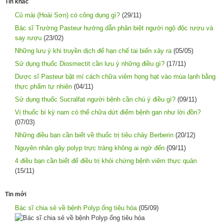
Tin khác
Củ mài (Hoài Sơn) có công dụng gì?
(29/11)
Bác sĩ Trường Pasteur hướng dẫn phân biệt người ngộ độc rượu và
say rượu
(23/02)
Những lưu ý khi truyền dịch để hạn chế tai biến xảy ra
(05/05)
Sử dụng thuốc Diosmectit cần lưu ý những điều gì?
(17/11)
Dược sĩ Pasteur bật mí cách chữa viêm họng hạt vào mùa lạnh bằng
thực phẩm tự nhiên
(04/11)
Sử dụng thuốc Sucralfat người bệnh cần chú ý điều gì?
(09/11)
Vị thuốc bí kỳ nam có thể chữa dứt điểm bệnh gan như lời đồn?
(07/03)
Những điều bạn cần biết về thuốc trị tiêu chảy Berberin
(20/12)
Nguyên nhân gây polyp trực tràng không ai ngờ đến
(09/11)
4 điều bạn cần biết để điều trị khỏi chứng bệnh viêm thực quản
(15/11)
Tin mới
Bác sĩ chia sẻ về bệnh Polyp ống tiêu hóa
(05/09)