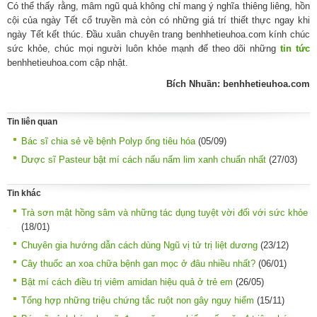
Có thể thấy rằng, mâm ngũ quả không chỉ mang ý nghĩa thiêng liêng, hồn
cội của ngày Tết cổ truyền mà còn có những giá trí thiết thực ngay khi
ngày Tết kết thúc. Đầu xuân chuyên trang benhhetieuhoa.com kính chúc
sức khỏe, chúc mọi người luôn khỏe mạnh để theo dõi những
tin tức
benhhetieuhoa.com cập nhật.
Bích Nhuần: benhhetieuhoa.com
Tin liên quan
Bác sĩ chia sẻ về bệnh Polyp ống tiêu hóa
(05/09)
Dược sĩ Pasteur bật mí cách nấu nấm lim xanh chuẩn nhất
(27/03)
Tin khác
Trà sơn mật hồng sâm và những tác dụng tuyệt vời đối với sức khỏe
(18/01)
Chuyên gia hướng dẫn cách dùng Ngũ vị tử trị liệt dương
(23/12)
Cây thuốc an xoa chữa bệnh gan mọc ở đâu nhiều nhất?
(06/01)
Bật mí cách điều trị viêm amidan hiệu quả ở trẻ em
(26/05)
Tổng hợp những triệu chứng tắc ruột non gây nguy hiểm
(15/11)