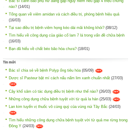
Bác sĩ cảnh báo phụ nữ đang gặp nguy hiểm nếu gặp 4 triệu chứng
nào?
(14/01)
Tổng quan về viêm amidan và cách điều trị, phòng bệnh hiệu quả
(16/03)
Tại sao điều trị bệnh viêm họng kéo dài mãi không khỏi?
(08/12)
Tìm hiểu về công dụng của giảo cổ lam 7 lá trong vấn đề chữa bệnh
(16/03)
Bạn đã hiểu về chất béo bão hòa chưa?
(18/01)
Tin mới
Bác sĩ chia sẻ về bệnh Polyp ống tiêu hóa
(05/09)
Dược sĩ Pasteur bật mí cách nấu nấm lim xanh chuẩn nhất
(27/03)
Cây khổ sâm có tác dụng điều trị bệnh như thế nào?
(26/03)
Những công dụng chữa bệnh tuyệt vời từ quả la hán
(25/03)
Lan kim tuyến vị thuốc vô cùng quý của vùng núi Tây Bắc
(24/03)
Tìm hiểu những công dụng chữa bệnh tuyệt vời từ quả me rừng trong
Đông Y
(24/03)