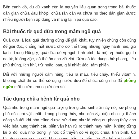
Bên cạnh đó, đu đủ xanh còn là nguyên liệu quan trọng trong bài thuốc
dân gian chữa đau khớp, chữa rắn cắn và chữa ho theo dân gian được
nhiều người bệnh áp dụng và mang lại hiệu quả cao.
Bài thuốc từ quả dừa trong mâm ngũ quả
Quả dừa là loại quả thường dùng để giải khát, tuy nhiên chúng còn dùng
để giải độc, chống mất nước cho cơ thể trong những ngày hanh heo, gió
lạnh. Trong Đông y, quả dừa có vị ngọt, tính bình, là một vị thuốc gọi là
da tử, không độc, có thể ăn cho đỡ đói. Dừa có tác dụng khử phong, tiêu
phù thũng, ích khí, trừ hoắc loạn, giải nhiệt độc, tâm phiền.
Đối với những người cảm nắng, tiêu ra máu, tiêu chảy, thiếu vitamin,
khoáng chất thì có thể sử dụng nước dừa để chữa cũng như để
phòng
ngừa
mất nước cho người ốm sốt.
Tác dụng chữa bệnh từ quả nho
Quả nho trong mâm ngũ quả tượng trưng cho sinh sôi nảy nở, sự phong
phú của cải vật chất. Trong phong thủy, nho còn đại diện cho sự thành
công và đôi khi nho cũng được sử dụng như là công cụ phong thủy cho
việc hóa hung thành cát, biến vận hạn rủi ro thành may mắn. Không dừng
lại ở đó, quả nho trong y học cổ truyền có vị ngọt, chua, tính bình. Có
tác dụng cường cân cốt, khư phong thấp, lợi tiểu tiện, đại bổ khí huyết.