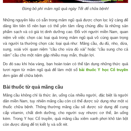
Đừng bỏ phí mâm ngũ quả ngày Tết để chữa bệnh!
Những nguyên liệu có sẵn trong mâm ngũ quả được chọn lọc kỹ càng để
dâng lên tiên tổ nên bạn có thể yên tâm rằng chúng đều là những sản
phẩm sạch và có giá trị dinh dưỡng cao. Đối với người miền Nam, quan
niệm về việc chọn các loại quả trong mâm ngũ quả vô cùng quan trọng
và người ta thường chọn các loại quả như: Mãng cầu, đu đủ, nho, dừa,
sung, xoài với quan niệm “cầu cho vừa đủ xài” hoặc “cầu sung cho cả
năm” cầu cho một năm gặp nhiều may mắn, thuận lợi.
Do đó sau khi hóa vàng, bạn hoàn toàn có thể tận dụng những thức quả
tươi ngon từ mâm ngũ quả để làm một số
bài thuốc Y học Cổ truyền
đơn giản để chữa bệnh.
Bài thuốc từ quả mãng cầu
Mãng cầu không chỉ là thức ăn, uống của nhiều người, đặc biệt là người
dân miền Nam, tuy nhiên mãng cầu còn có thể được sử dụng như một vị
thuốc chữa bệnh. Thông thường mãng cầu sẽ được sử dụng để cung
cấp vitamin, chất dinh dưỡng, cho người suy nhược cơ thể, ăn uống
kém. Trong Y học Cổ truyền, quả mãng cầu xiêm xanh phơi khô tán bột
còn được dùng để trị kiết lỵ và sốt rét.