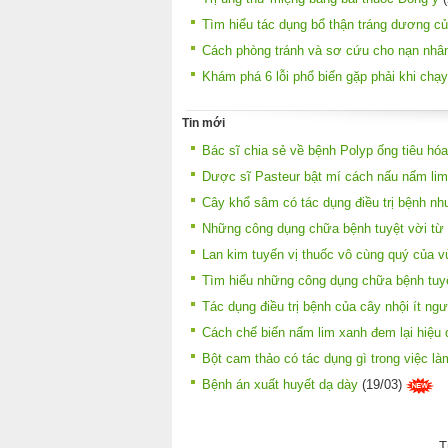
Tìm hiểu tác dụng bổ thận tráng dương c
Cách phòng tránh và sơ cứu cho nạn nhân 
Khám phá 6 lỗi phổ biến gặp phải khi chạ
Tin mới
Bác sĩ chia sẻ về bệnh Polyp ống tiêu hóa
Dược sĩ Pasteur bật mí cách nấu nấm lim
Cây khổ sâm có tác dụng điều trị bệnh nh
Những công dụng chữa bệnh tuyệt vời từ 
Lan kim tuyến vị thuốc vô cùng quý của v
Tìm hiểu những công dụng chữa bệnh tuyệ
Tác dụng điều trị bệnh của cây nhội ít ngư
Cách chế biến nấm lim xanh đem lại hiệu q
Bột cam thảo có tác dụng gì trong việc l
Bệnh án xuất huyết dạ dày
(19/03)
T