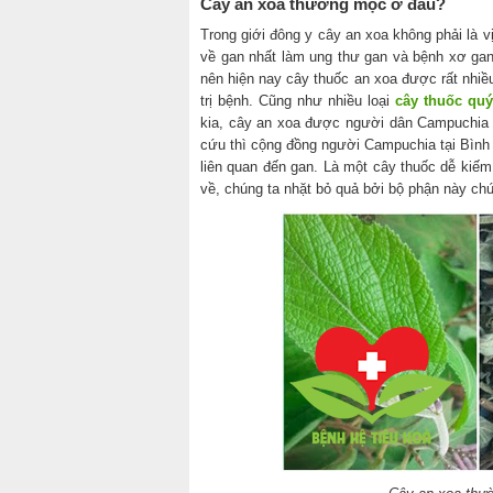
Cây an xoa thường mọc ở đâu?
Trong giới đông y cây an xoa không phải là v
về gan nhất làm ung thư gan và bệnh xơ gan c
nên hiện nay cây thuốc an xoa được rất nhiề
trị bệnh. Cũng như nhiều loại
cây thuốc qu
kia, cây an xoa được người dân Campuchia 
cứu thì cộng đồng người Campuchia tại Bình 
liên quan đến gan. Là một cây thuốc dễ kiếm 
về, chúng ta nhặt bỏ quả bởi bộ phận này ch