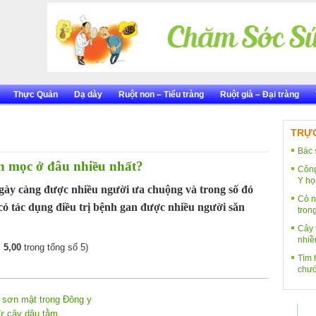
Thực Quản
Dạ dày
Ruột non – Tiểu tràng
Ruột già – Đại tràng
TRỰC
Bác 
n mọc ở đâu nhiều nhất?
Công
Y họ
ày càng được nhiều người ưa chuộng và trong số đó
Cỏ n
 có tác dụng điều trị bệnh gan được nhiều người săn
tron
Cây 
nhiề
:
5,00
trong tổng số 5)
Tìm h
chướ
 sơn mật trong Đông y
từ cây dâu tằm