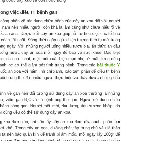
ờng được sấy khô và đun nước uống
ong việc điều trị bệnh gan
u công nhận về tác dụng chữa bệnh của cây an xoa đối với người
c nam nên nhiều người còn khá lạ lẫm cũng như chưa hiểu rõ về
c an xoa. Được biết cây an xoa giúp hỗ trợ tiêu diệt các tế bào
 cách tốt nhất. Đồng thời ngăn ngừa hiện tượng tích tụ mỡ trong
àng ngày. Với những người uống nhiều rượu bia, ăn thức ăn dầu
uống nước cây an xoa mỗi ngày để bảo vệ sức khỏe. Đặc biệt
ng, da nhợt nhạt, mệt mỏi xuất hiện mụn nhọt ở mặt, lưng cũng
anh lọc cơ thể giảm bớt tình trạng bệnh. Trong các
bài thuốc Y
uốc an xoa với nấm linh chi xanh, xáo tam phân để điều trị bệnh
rị bệnh ung thư đã nhiều người thực hiện và thấy được những dấu
bệnh về gan nên đối tượng sử dụng cây an xoa thường là những
ao, viêm gan B,C và cả bệnh ung thư gan. Người sử dụng nhiều
 bệnh nóng gan. Người mệt mỏi, đau lưng, đau xương khớp, da
ì cũng đều có thể sử dụng cây an xoa.
 khá đơn giản, chỉ cần lấy cây an xoa đem rửa sạch, phân loại
hơi khô. Trong cây an xoa, dưỡng chất tập trung chủ yếu là thân
 ta nên bảo quản kín để tránh bị ẩm mốc, mỗi ngày lấy 100gr để
g ngày đầu tiên khi dùng bệnh nhân sẽ có cảm giác bụng dạ cồn