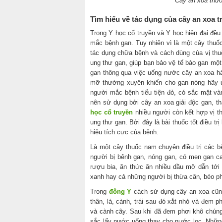
Cây an xoa thư
Tìm hiểu về tác dụng của cây an xoa tr
Trong Y học cổ truyền và Y học hiện đại đề
mắc bệnh gan. Tuy nhiên vì là một cây thuố
tác dụng chữa bệnh và cách dùng của vị thuố
ung thư gan, giúp bạn bảo vệ tế bào gan một
gan thông qua việc uống nước cây an xoa h
mỡ thường xuyên khiến cho gan nóng hãy 
người mắc bệnh tiểu tiện đỏ, có sắc mặt và
nên sử dụng bởi cây an xoa giải độc gan, th
học cổ truyền
nhiều người còn kết hợp vị th
ung thư gan. Bởi đây là bài thuốc tốt điều t
hiệu tích cực của bệnh.
Là một cây thuốc nam chuyên điều trị các 
người bị bênh gan, nóng gan, có men gan c
rượu bia, ăn thức ăn nhiều dầu mỡ dẫn tới
xanh hay cả những người bị thừa cân, béo ph
Trong
đông Y
cách sử dụng cây an xoa cũng
thân, lá, cành, trái sau đó xắt nhỏ và đem p
và cành cây. Sau khi đã đem phơi khô chúng
sắc lấy nước uống thay cho nước lọc. Nhữn