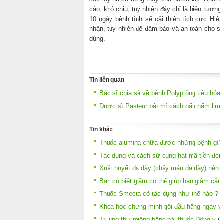
cào, khó chịu, tuy nhiên đây chỉ là hiện tượn
10 ngày bệnh tình sẽ cải thiện tích cực Hiệ
nhận, tuy nhiên để đảm bảo và an toàn cho 
dùng.
Tin liên quan
Bác sĩ chia sẻ về bệnh Polyp ống tiêu hóa
Dược sĩ Pasteur bật mí cách nấu nấm lim
Tin khác
Thuốc alumina chữa được những bệnh gì
Tác dụng và cách sử dụng hạt mã tiền đem 
Xuất huyết dạ dày (chảy máu dạ dày) nên
Bạn có biết giấm có thể giúp bạn giảm câ
Thuốc Smecta có tác dụng như thế nào ?
Khoa học chứng minh gội đầu hằng ngày 
Trị ung thư miệng bằng bài thuốc Đông y
(