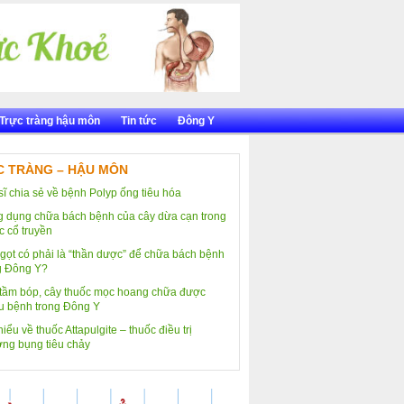
Trực tràng hậu môn
Tin tức
Đông Y
 TRÀNG – HẬU MÔN
sĩ chia sẻ về bệnh Polyp ống tiêu hóa
 dụng chữa bách bệnh của cây dừa cạn trong
c cổ truyền
gọt có phải là “thần dược” để chữa bách bệnh
g Đông Y?
tầm bóp, cây thuốc mọc hoang chữa được
u bệnh trong Đông Y
iểu về thuốc Attapulgite – thuốc điều trị
ng bụng tiêu chảy