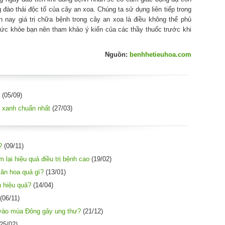
g đào thải độc tố của cây an xoa. Chúng ta sử dụng liên tiếp trong
n nay giá trị chữa bệnh trong cây an xoa là điều không thể phủ
sức khỏe bạn nên tham khảo ý kiến của các thầy thuốc trước khi
Nguồn:
benhhetieuhoa.com
(05/09)
 xanh chuẩn nhất
(27/03)
?
(09/11)
lại hiệu quả điều trị bệnh cao
(19/02)
 ăn hoa quả gì?
(13/01)
n hiệu quả?
(14/04)
(06/11)
vào mùa Đông gây ung thư?
(21/12)
25/02)