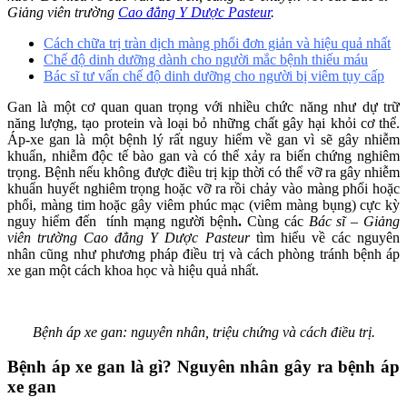
Giảng viên trường
Cao đẳng Y Dược Pasteur
.
Cách chữa trị tràn dịch màng phổi đơn giản và hiệu quả nhất
Chế độ dinh dưỡng dành cho người mắc bệnh thiếu máu
Bác sĩ tư vấn chế độ dinh dưỡng cho người bị viêm tụy cấp
Gan là một cơ quan quan trọng với nhiều chức năng như dự trữ
năng lượng, tạo protein và loại bỏ những chất gây hại khỏi cơ thể.
Áp-xe gan là một bệnh lý rất nguy hiểm về gan vì sẽ gây nhiễm
khuẩn, nhiễm độc tế bào gan và có thể xảy ra biến chứng nghiêm
trọng. Bệnh nếu không được điều trị kịp thời có thể vỡ ra gây nhiễm
khuẩn huyết nghiêm trọng hoặc vỡ ra rồi chảy vào màng phổi hoặc
phổi, màng tim hoặc gây viêm phúc mạc (viêm màng bụng) cực kỳ
nguy hiểm đến tính mạng người bệnh
.
Cùng các
Bác sĩ – Giảng
viên trường Cao đẳng Y Dược Pasteur
tìm hiểu về các nguyên
nhân cũng như phương pháp điều trị và cách phòng tránh bệnh áp
xe gan một cách khoa học và hiệu quả nhất.
Bệnh áp xe gan: nguyên nhân, triệu chứng và cách điều trị.
Bệnh áp xe gan là gì? Nguyên nhân gây ra bệnh áp
xe gan