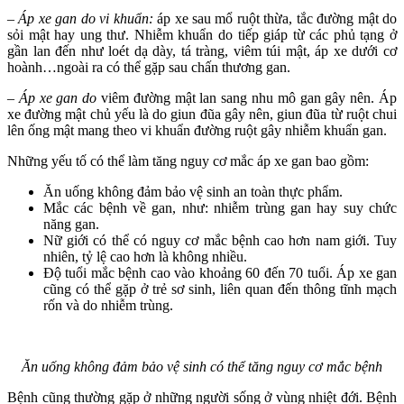
– Áp xe gan do vi khuẩn:
áp xe sau mổ ruột thừa, tắc đường mật do
sỏi mật hay ung thư. Nhiễm khuẩn do tiếp giáp từ các phủ tạng ở
gần lan đến như loét dạ dày, tá tràng, viêm túi mật, áp xe dưới cơ
hoành…ngoài ra có thể gặp sau chấn thương gan.
– Áp xe gan do
viêm đường mật lan sang nhu mô gan gây nên. Áp
xe đường mật chủ yếu là do giun đũa gây nên, giun đũa từ ruột chui
lên ống mật mang theo vi khuẩn đường ruột gây nhiễm khuẩn gan.
Những yếu tố có thể làm tăng nguy cơ mắc áp xe gan bao gồm:
Ăn uống không đảm bảo vệ sinh an toàn thực phẩm.
Mắc các bệnh về gan, như: nhiễm trùng gan hay suy chức
năng gan.
Nữ giới có thể có nguy cơ mắc bệnh cao hơn nam giới. Tuy
nhiên, tỷ lệ cao hơn là không nhiều.
Độ tuổi mắc bệnh cao vào khoảng 60 đến 70 tuổi. Áp xe gan
cũng có thể gặp ở trẻ sơ sinh, liên quan đến thông tĩnh mạch
rốn và do nhiễm trùng.
Ăn uống không đảm bảo vệ sinh có thể tăng nguy cơ mắc bệnh
Bệnh cũng thường gặp ở những người sống ở vùng nhiệt đới. Bệnh