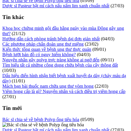
Bác sĩ chia sẻ về bệnh Polyp ống tiêu hóa
(05/09)
Dược sĩ Pasteur bật mí cách nấu nấm lim xanh chuẩn nhất
(27/03)
Tin khác
Khoa học chứng minh gội đầu hằng ngày vào mùa Đông gây ung
thư?
(21/12)
Hướng dẫn cách phòng tránh bệnh dại đơn giản nhất
(04/03)
Các phương pháp chẩn đoán ung thư miệng
(23/02)
Kiến thức tổng quan về bệnh ung thư thực quản
(09/01)
Bệnh lưỡi bản đồ có nguy hiểm không?
(04/03)
Nguyên nhân gây polyp trực tràng không ai ngờ đến
(09/11)
Tìm hiểu tất cả những công dụng chữa bệnh của cây thông đất
(10/03)
Dấu hiệu điển hình nhận biết bệnh xuất huyết dạ dày (chảy máu dạ
dày)
(11/01)
Mách bạn bài thuốc nam chữa ung thư vòm họng
(22/03)
Viêm họng cấp là gì? Nguyên nhân và cách điều trị viêm họng cấp
(27/01)
Tin mới
Bác sĩ chia sẻ về bệnh Polyp ống tiêu hóa
(05/09)
Dược sĩ Pasteur bật mí cách nấu nấm lim xanh chuẩn nhất
(27/03)