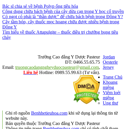
Bác sĩ chia sẻ về bệnh Polyp ống tiêu hóa
Công dụng chữa bách bệnh của cây dừa cạn trong Y học cổ truyền
Cỏ ngọt có phải là “thần dược” để chữa bách bệnh trong Đông Y?
Cây tầm bóp, cây thuốc mọc hoang chữa được nhiều bệnh trong
Đông Y
Tìm hiểu về thuốc Attapulgite – thuốc điều trị chướng bụng tiêu
chảy
Trường Cao đẳng Y Dược Pasteur
Jordan
ĐT: 0466.55.65.75
Oesterle
Email:
truongcaodangngheyduocpasteur@gmail.com
,
Jersey
Liên hệ
Hotline: 0989.55.99.63 (Tư vấn).
Trang Chủ
Khoang
miệng
Viêm loét
miệng
Ung thư
Ghi rõ nguồn
Benhhetieuhoa.com
khi sử dụng lại thông tin từ
website này.
Bản quyền thuộc Trường Cao đẳng Y Dược Pasteur
Thông tin trên trang
Benhhetieuhoa.com
chỉ có tính chất tham