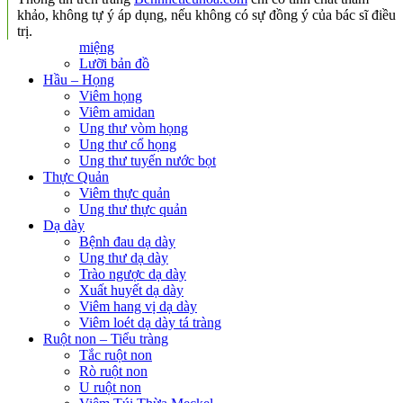
khảo, không tự ý áp dụng, nếu không có sự đồng ý của bác sĩ điều
trị.
miệng
Lưỡi bản đồ
Hầu – Họng
Viêm họng
Viêm amidan
Ung thư vòm họng
Ung thư cổ họng
Ung thư tuyến nước bọt
Thực Quản
Viêm thực quản
Ung thư thực quản
Dạ dày
Bệnh đau dạ dày
Ung thư dạ dày
Trào ngược dạ dày
Xuất huyết dạ dày
Viêm hang vị dạ dày
Viêm loét dạ dày tá tràng
Ruột non – Tiểu tràng
Tắc ruột non
Rò ruột non
U ruột non