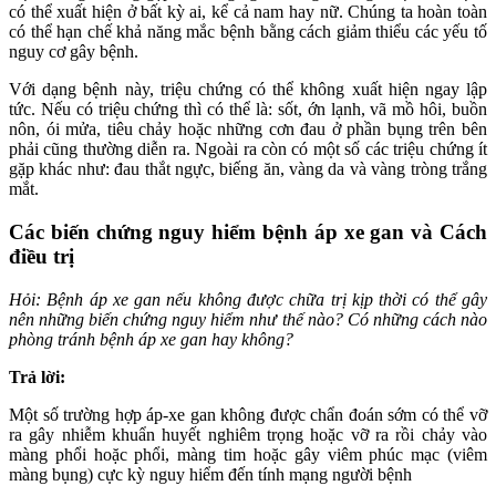
có thể xuất hiện ở bất kỳ ai, kể cả nam hay nữ. Chúng ta hoàn toàn
có thể hạn chế khả năng mắc bệnh bằng cách giảm thiểu các yếu tố
nguy cơ gây bệnh.
Với dạng bệnh này, triệu chứng có thể không xuất hiện ngay lập
tức. Nếu có triệu chứng thì có thể là: sốt, ớn lạnh, vã mồ hôi, buồn
nôn, ói mửa, tiêu chảy hoặc những cơn đau ở phần bụng trên bên
phải cũng thường diễn ra. Ngoài ra còn có một số các triệu chứng ít
gặp khác như: đau thắt ngực, biếng ăn, vàng da và vàng tròng trắng
mắt.
Các biến chứng nguy hiểm bệnh áp xe gan và Cách
điều trị
Hỏi: Bệnh áp xe gan nếu không được chữa trị kịp thời có thể gây
nên những biến chứng nguy hiểm như thế nào? Có những cách nào
phòng tránh bệnh áp xe gan hay không?
Trả lời:
Một số trường hợp áp-xe gan không được chẩn đoán sớm có thể vỡ
ra gây nhiễm khuẩn huyết nghiêm trọng hoặc vỡ ra rồi chảy vào
màng phổi hoặc phổi, màng tim hoặc gây viêm phúc mạc (viêm
màng bụng) cực kỳ nguy hiểm đến tính mạng người bệnh