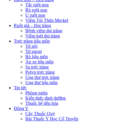
Tắc ruột non
Rò ruột non
U ruột non
Viêm Túi Thừa Meckel
Ruột già – Đại tràng
Bệnh viêm đại tràng
Viêm loét đại tràng
Trực tràng hậu môn
Trĩ nội
Trĩ ngoại
Rò hậu môn
Áp xe hậu môn
Sa trực tràng
Polyp trực tràng
Ung thư trực tràng
Ung thư hậu môn
Tin tức
Phòng ngừa
Kiến thức dinh dưỡng
Thuốc hệ tiêu hóa
Đông Y
Cây Thuốc Quý
Bài Thuốc Y Học Cổ Truyền