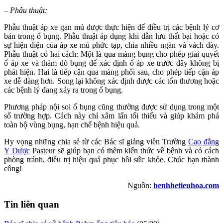
– Phẫu thuật:
Phẫu thuật áp xe gan mủ được thực hiện để điều trị các bệnh lý cơ
bản trong ổ bụng. Phẫu thuật áp dụng khi dẫn lưu thất bại hoặc có
sự hiện diện của áp xe mủ phức tạp, chia nhiều ngăn và vách dày.
Phẫu thuật có hai cách: Một là qua màng bụng cho phép giải quyết
ổ áp xe và thăm dò bụng để xác định ổ áp xe trước đây không bị
phát hiện. Hai là tiếp cận qua màng phổi sau, cho phép tiếp cận áp
xe dễ dàng hơn. Song lại không xác định được các tổn thương hoặc
các bệnh lý đang xảy ra trong ổ bụng.
Phương pháp nội soi ổ bụng cũng thường được sử dụng trong một
số trường hợp. Cách này chỉ xâm lấn tối thiểu và giúp khám phá
toàn bộ vùng bụng, hạn chế bệnh hiệu quả.
Hy vọng những chia sẻ từ các Bác sĩ giảng viên Trường
Cao đẳng
Y Dược
Pasteur sẽ giúp bạn có thêm kiến thức về bệnh và có cách
phòng tránh, điều trị hiệu quả phục hồi sức khỏe. Chúc bạn thành
công!
Nguồn:
benhhetieuhoa.com
Tin liên quan