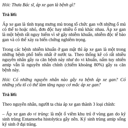
Hỏi: Thưa Bác sĩ, áp xe gan là bệnh gì?
Trả lời:
Áp xe gan là tình trạng mưng mủ trong tổ chức gan với những ổ mủ
có thể to hoặc nhỏ, đơn độc hay nhiều ổ mủ khác nhau. Áp xe gan
là một bệnh rất nguy hiểm vì sẽ gây nhiễm khuẩn, nhiễm độc tế bào
gan và có thể xảy ra biến chứng nghiêm trọng.
Trong các bệnh nhiễm khuẩn ở gan mật thì áp xe gan là một trong
những bệnh phổ biến nhất ở nước ta. Theo thống kê có rất nhiều
nguyên nhân gây ra căn bệnh này như do vi khuẩn, nấm tuy nhiên
amip vẫn là nguyên nhân chính (chiếm khoảng 80%) gây ra căn
bệnh này.
Hỏi: Có những nguyên nhân nào gây ra bệnh áp xe gan? Có
những yếu tố có thể làm tăng nguy cơ mắc áp xe gan
?
Trả lời:
Theo nguyên nhân, người ta chia áp xe gan thành 3 loại chính:
–
Áp xe gan
do vi trùng:
là một ổ viêm khu trú ở vùng gan do ký
sinh trùng Entamoeba histolytica gây nên. Ký sinh trùng amip sống
ký sinh ở đại tràng.