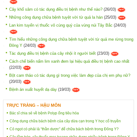
Cây khổ sâm có tác dụng điều trị bệnh như thế nào?
(26/03)
Những công dụng chữa bệnh tuyệt vời từ quả la hán
(25/03)
Lan kim tuyến vị thuốc vô cùng quý của vùng núi Tây Bắc
(24/03)
Tìm hiểu những công dụng chữa bệnh tuyệt vời từ quả me rừng trong
Đông Y
(24/03)
Tác dụng điều trị bệnh của cây nhội ít người biết
(23/03)
Cách chế biến nấm lim xanh đem lại hiệu quả điều trị bệnh cao nhất
(22/03)
Bột cam thảo có tác dụng gì trong việc làm đẹp của chị em phụ nữ?
(20/03)
Bệnh án xuất huyết dạ dày
(19/03)
TRỰC TRÀNG – HẬU MÔN
Bác sĩ chia sẻ về bệnh Polyp ống tiêu hóa
Công dụng chữa bách bệnh của cây dừa cạn trong Y học cổ truyền
Cỏ ngọt có phải là “thần dược” để chữa bách bệnh trong Đông Y?
Cây tầm bóp, cây thuốc mọc hoang chữa được nhiều bệnh trong Đông Y