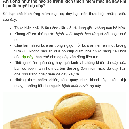
Ăn uống như thế nào sẽ tránh kích thích niêm mạc dạ dày khi
bị xuất huyết dạ dày?
Để hạn chế kích ứng niêm mạc dạ dày bạn nên thực hiện những điều
sau đây:
Thực hiện chế độ ăn uống điều độ và đúng giờ, không nên bỏ bữa.
Không để cơ thể người
bệnh xuất huyết bao tử
quá đói hoặc quá
no.
Chia làm nhiều bữa ăn trong ngày, mỗi bữa ăn nên ăn một lượng
vừa đủ, không nên ăn quá no giúp giảm nhẹ chức năng tiêu hóa
của
dạ dày
, hạn chế cho dạ dày vận động liên tục.
Những đồ ăn quá nóng hay quá lạnh vì chúng khiến dạ dày của
bạn co bóp mạnh hơn và tổn thương đến niêm mạc dạ dày hạn
chế tình trạng
chảy máu dạ dày
xảy ra.
Những thực phẩm chiên, rán, quay như: khoai tây chiến, thịt
quay,.. không tốt cho người
bệnh xuất huyết dạ dày
.