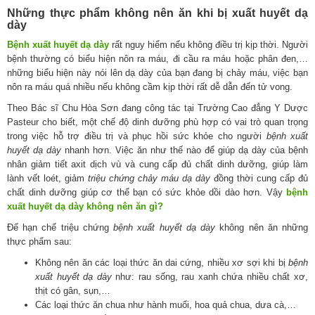
Những thực phẩm không nên ăn khi bị xuất huyết dạ
dày
Bệnh xuất huyết dạ dày
rất nguy hiểm nếu không điều trị kịp thời. Người
bệnh thường có biểu hiện nôn ra máu, đi cầu ra máu hoặc phân đen,…
những biểu hiện này nói lên dạ dày của bạn đang bị chảy máu, việc bạn
nôn ra máu quá nhiều nếu không cầm kịp thời rất dễ dẫn đến tử vong.
Theo Bác sĩ Chu Hòa Sơn đang công tác tại Trường Cao đẳng Y Dược
Pasteur cho biết, một chế độ dinh dưỡng phù hợp có vai trò quan trọng
trong việc hỗ trợ điều trị và phục hồi sức khỏe cho người
bệnh xuất
huyết dạ dày
nhanh hơn. Việc ăn như thế nào để giúp dạ dày của bệnh
nhân giảm tiết axit dịch vù và cung cấp đủ chất dinh dưỡng, giúp làm
lành vết loét, giảm
triệu chứng chảy máu dạ dày
đồng thời cung cấp đủ
chất dinh dưỡng giúp cơ thể bạn có sức khỏe dồi dào hơn. Vậy
bệnh
xuất huyết dạ dày không nên ăn gì?
Để hạn chế triệu chứng
bệnh xuất huyết dạ dày
không nên ăn những
thực phẩm sau:
Không nên ăn các loại thức ăn dai cứng, nhiều xơ sợi khi bị
bệnh
xuất huyết dạ dày
như: rau sống, rau xanh chứa nhiều chất xơ,
thịt có gân, sụn,…
Các loại thức ăn chua như hành muối, hoa quả chua, dưa cà,…