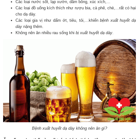
Các loại nước sốt, lạp xườn, dăm bông, xúc xích,…
Các loại đồ uống kích thích như rượu bia, cà phê, chè,…rất có hại
cho dạ dày.
Các loại gia vị như dấm ớt, tiêu, tỏi,…khiến
bệnh xuất huyết dạ
dày
nặng thêm.
Không nên ăn nhiều rau sống khi
bị xuất huyết dạ dày
.
Bệnh xuất huyết dạ dày không nên ăn gì?