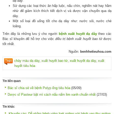
dạ dày.
Sử dụng các loại thức ăn hấp luộc, nấu chín, nghiền nát hay hầm
nhừ để giảm kích thích tiết dịch vị và được vận chuyển qua dạ
dày.
Một số loại đồ uống tốt cho dạ dày như: nước sôi, nước chè
loãng.
Trên đây là những lưu ý cho người
bệnh xuất huyết dạ dày
theo các
Bác sĩ khuyên để hỗ trợ cho việc
điều trị bệnh xuất huyết bao tử
được
tốt nhất.
Nguồn:
benhhetieuhoa.com
chảy máu dạ dày
,
xuất huyết bao tử
,
xuất huyết dạ dày
,
xuất
huyết tiêu hóa
Tin liên quan
Bác sĩ chia sẻ về bệnh Polyp ống tiêu hóa
(05/09)
Dược sĩ Pasteur bật mí cách nấu nấm lim xanh chuẩn nhất
(27/03)
Tin khác
Khuyến cáo: Dễ nhầm bệnh viêm loét miệng với bệnh ung thư miệng