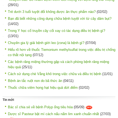
(28/01)
Trẻ dưới 3 tuổi tuyệt đối không được ăn thực phẩm nào?
(02/02)
Bạn đã biết những công dụng chữa bệnh tuyệt vời từ cây dâm bụt?
(14/02)
Trong Y học cổ truyền cây cối xay có tác dụng điều trị bệnh gì?
(13/01)
Chuyên gia lý giải bệnh giời leo (zona) là bệnh gì?
(07/04)
Hiểu rõ hơn về thuốc Tiemonium methylsulfat trong việc điều trị chống
co thắt nội tạng
(07/12)
Các bệnh răng miệng thường gặp và cách phòng bệnh răng miệng
hiệu quả
(25/11)
Cách sử dụng chè Vằng khô trong việc chữa và điều trị bệnh
(11/01)
Bệnh án tắc ruột non do bã thức ăn
(04/11)
Thuốc chữa viêm họng hạt hiệu quả dứt điểm
(02/02)
Tin mới
Bác sĩ chia sẻ về bệnh Polyp ống tiêu hóa
(05/09)
Dược sĩ Pasteur bật mí cách nấu nấm lim xanh chuẩn nhất
(27/03)