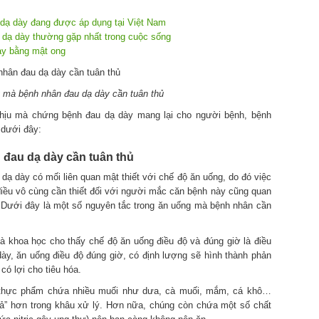
P dạ dày đang được áp dụng tại Việt Nam
dạ dày thường gặp nhất trong cuộc sống
dày bằng mật ong
 mà bệnh nhân đau dạ dày cần tuân thủ
chịu mà chứng bệnh đau dạ dày mang lại cho người bệnh, bệnh
 dưới đây:
đau dạ dày cần tuân thủ
ạ dày có mối liên quan mật thiết với chế độ ăn uống, do đó việc
à điều vô cùng cần thiết đối với người mắc căn bệnh này cũng quan
. Dưới đây là một số nguyên tắc trong ăn uống mà bệnh nhân cần
à khoa học cho thấy chế độ ăn uống điều độ và đúng giờ là điều
dày, ăn uống điều độ đúng giờ, có định lượng sẽ hình thành phản
 có lợi cho tiêu hóa.
 thực phẩm chứa nhiều muối như dưa, cà muối, mắm, cá khô…
vả” hơn trong khâu xử lý. Hơn nữa, chúng còn chứa một số chất