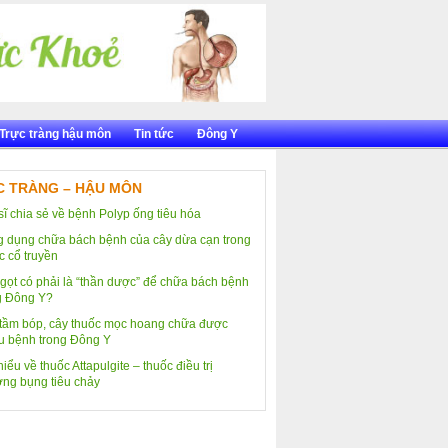
Trực tràng hậu môn
Tin tức
Đông Y
 TRÀNG – HẬU MÔN
sĩ chia sẻ về bệnh Polyp ống tiêu hóa
 dụng chữa bách bệnh của cây dừa cạn trong
c cổ truyền
gọt có phải là “thần dược” để chữa bách bệnh
g Đông Y?
tầm bóp, cây thuốc mọc hoang chữa được
u bệnh trong Đông Y
iểu về thuốc Attapulgite – thuốc điều trị
ng bụng tiêu chảy