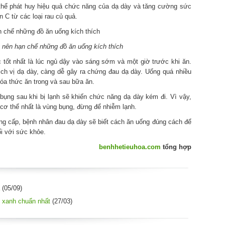
 thể phát huy hiệu quả chức năng của dạ dày và tăng cường sức
 C từ các loại rau củ quả.
 nên hạn chế những đồ ăn uống kích thích
 tốt nhất là lúc ngủ dậy vào sáng sớm và một giờ trước khi ăn.
ch vị dạ dày, càng dễ gây ra chứng đau dạ dày. Uống quá nhiều
óa thức ăn trong và sau bữa ăn.
bụng sau khi bị lạnh sẽ khiến chức năng dạ dày kém đi. Vì vậy,
cơ thể nhất là vùng bụng, đừng để nhiễm lạnh.
ng cấp, bệnh nhân đau dạ dày sẽ biết cách ăn uống đúng cách để
i với sức khỏe.
benhhetieuhoa.com
tổng hợp
(05/09)
 xanh chuẩn nhất
(27/03)