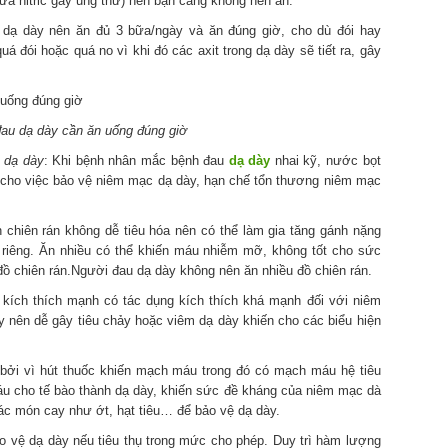
a nitric gây ung thư) nên bạn càng không nên ăn.
 dạ dày nên ăn đủ 3 bữa/ngày và ăn đúng giờ, cho dù đói hay
á đói hoặc quá no vì khi đó các axit trong dạ dày sẽ tiết ra, gây
au dạ dày cần ăn uống đúng giờ
 dạ dày
: Khi bệnh nhân mắc bệnh đau
dạ dày
nhai kỹ, nước bọt
ợi cho việc bảo vệ niêm mạc dạ dày, hạn chế tổn thương niêm mạc
n chiên rán không dễ tiêu hóa nên có thể làm gia tăng gánh nặng
 riêng. Ăn nhiều có thể khiến máu nhiễm mỡ, không tốt cho sức
ồ chiên rán.Người đau dạ dày không nên ăn nhiều đồ chiên rán.
 kích thích mạnh có tác dụng kích thích khá mạnh đối với niêm
 nên dễ gây tiêu chảy hoặc viêm dạ dày khiến cho các biểu hiện
 bởi vì hút thuốc khiến mạch máu trong đó có mạch máu hệ tiêu
máu cho tế bào thành dạ dày, khiến sức đề kháng của niêm mạc dà
các món cay như ớt, hạt tiêu… để bảo vệ dạ dày.
ảo vệ dạ dày nếu tiêu thụ trong mức cho phép. Duy trì hàm lượng