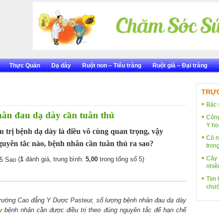
Thực Quản
Dạ dày
Ruột non – Tiểu tràng
Ruột già – Đại tràng
TRỰC
Bác 
ân đau dạ dày cần tuân thủ
Công
Y họ
 trị bệnh dạ dày là điều vô cùng quan trọng, vậy
Cỏ n
uyên tắc nào, bệnh nhân cần tuân thủ ra sao?
tron
Cây 
(
1
đánh giá, trung bình:
5,00
trong tổng số 5)
nhiề
Tìm h
chướ
Trường Cao đẳng Y Dược Pasteur, số lượng bệnh nhân đau dạ dày
y
bệnh nhân cần được điều trị theo đúng nguyên tắc để hạn chế