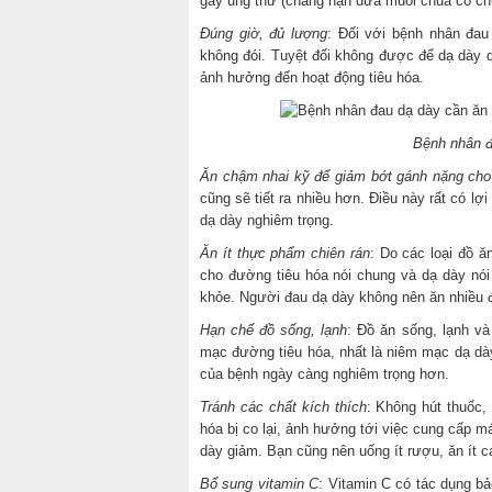
gây ung thư (chẳng hạn dưa muối chua có chứ
Đúng giờ, đủ lượng
: Đối với bệnh nhân đau
không đói. Tuyệt đối không được để dạ dày qu
ảnh hưởng đến hoạt động tiêu hóa.
Bệnh nhân đ
Ăn chậm nhai kỹ để giảm bớt gánh nặng cho
cũng sẽ tiết ra nhiều hơn. Điều này rất có l
dạ dày nghiêm trọng.
Ăn ít thực phẩm chiên rán
: Do các loại đồ ă
cho đường tiêu hóa nói chung và dạ dày nói
khỏe. Người đau dạ dày không nên ăn nhiều đ
Hạn chế đồ sống, lạnh
: Đồ ăn sống, lạnh và
mạc đường tiêu hóa, nhất là niêm mạc dạ dày
của bệnh ngày càng nghiêm trọng hơn.
Tránh các chất kích thích
: Không hút thuốc,
hóa bị co lại, ảnh hưởng tới việc cung cấp 
dày giảm. Bạn cũng nên uống ít rượu, ăn ít 
Bổ sung vitamin C
: Vitamin C có tác dụng b