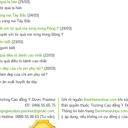
quả la hán
(25/03)
ùng núi Tây Bắc
(24/03)
t vời từ quả me rừng trong Đông Y
(24/03)
ời biết
(23/03)
uả điều trị bệnh cao nhất
(22/03)
àm đẹp của chị em phụ nữ?
(20/03)
rường Cao đẳng Y Dược Pasteur
Ghi rõ nguồn
Benhhetieuhoa.com
khi sử
ĐT: 0466.55.65.75
Bản quyền thuộc Trường Cao đẳng Y D
angngheyduocpasteur@gmail.com
,
Thông tin trên trang
Benhhetieuhoa.com
ệ
Hotline: 0989.55.99.63 (Tư vấn).
ý áp dụng, nếu không có sự đồng ý của 