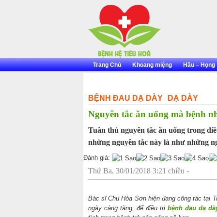
Skip
to
content
Trang Chủ
Khoang miệng
Hầu – Họng
BỆNH ĐAU DẠ DÀY
DẠ DÀY
Nguyên tắc ăn uống mà bệnh nh
Tuân thủ nguyên tắc ăn uống trong điều
những nguyên tắc này là như những ng
Đánh giá:
Thứ Ba, 30/01/2018 3:21 chiều -
Bác sĩ Chu Hòa Sơn hiện đang công tác tại 
ngày càng tăng, để điều trị
bệnh đau dạ dà