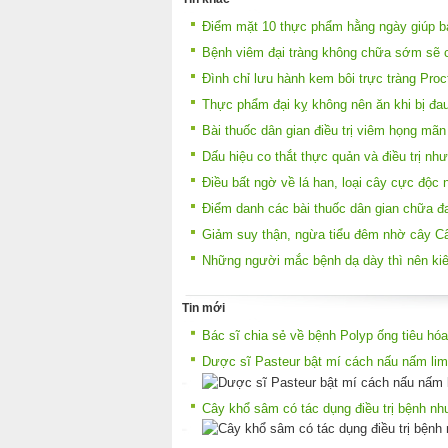
Điểm mặt 10 thực phẩm hằng ngày giúp b
Bệnh viêm đại tràng không chữa sớm sẽ 
Đình chỉ lưu hành kem bôi trực tràng Proc
Thực phẩm đại kỵ không nên ăn khi bị đa
Bài thuốc dân gian điều trị viêm họng mãn
Dấu hiệu co thắt thực quản và điều trị nh
Điều bất ngờ về lá han, loại cây cực độ
Điểm danh các bài thuốc dân gian chữa đa
Giảm suy thận, ngừa tiểu đêm nhờ cây Cẩ
Những người mắc bệnh dạ dày thì nên ki
Tin mới
Bác sĩ chia sẻ về bệnh Polyp ống tiêu hóa
Dược sĩ Pasteur bật mí cách nấu nấm lim
Cây khổ sâm có tác dụng điều trị bệnh nh