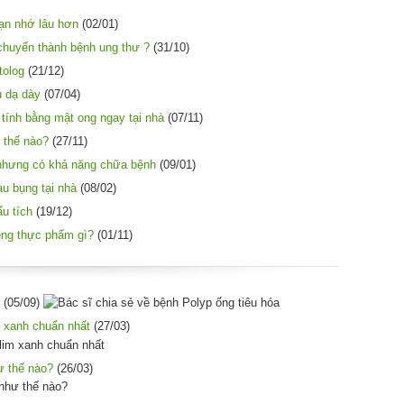
ạn nhớ lâu hơn
(02/01)
chuyển thành bệnh ung thư ?
(31/10)
tolog
(21/12)
u dạ dày
(07/04)
 tính bằng mật ong ngay tại nhà
(07/11)
ư thế nào?
(27/11)
c nhưng có khả năng chữa bệnh
(09/01)
u bụng tại nhà
(08/02)
u tích
(19/12)
êng thực phẩm gì?
(01/11)
(05/09)
 xanh chuẩn nhất
(27/03)
ư thế nào?
(26/03)