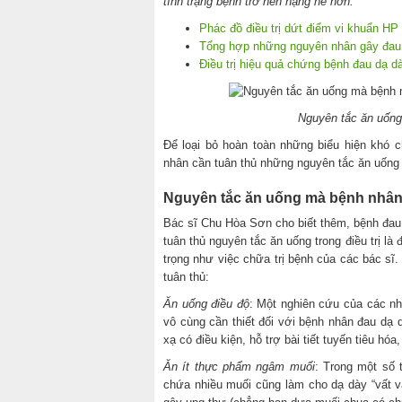
tình trạng bệnh trở nên nặng nề hơn.
Phác đồ điều trị dứt điểm vi khuẩn H
Tổng hợp những nguyên nhân gây đau 
Điều trị hiệu quả chứng bệnh đau dạ 
Nguyên tắc ăn uống
Để loại bỏ hoàn toàn những biểu hiện khó 
nhân cần tuân thủ những nguyên tắc ăn uống
Nguyên tắc ăn uống mà bệnh nhân 
Bác sĩ Chu Hòa Sơn cho biết thêm, bệnh đau d
tuân thủ nguyên tắc ăn uống trong điều trị l
trọng như việc chữa trị bệnh của các bác sĩ
tuân thủ:
Ăn uống điều độ
: Một nghiên cứu của các nh
vô cùng cần thiết đối với bệnh nhân đau dạ 
xạ có điều kiện, hỗ trợ bài tiết tuyến tiêu hóa,
Ăn ít thực phẩm ngâm muối
: Trong một số
chứa nhiều muối cũng làm cho dạ dày “vất 