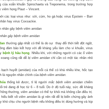
g của xoắn khuẩn Spirochaeta và Treponema, trong trường hợp
 viêm họng Plaut – Vincent.
ởi các loại virus như: sởi, cúm, ho gà hoặc virus Epstein – Barr
nhân hay virus Coxsackie.
nhân gây bệnh viêm amidan
dan
thường gặp nhất có thể là do sự thay đổi thời tiết đột ngột,
hông đảm bảo kết hợp với đề kháng yếu làm cho vi khuẩn, virus
ây
bệnh lý hầu họng
. Nhiều khi, với những người có các ổ viêm
m xoang cũng rất dễ
bị viêm amidan
chỉ cần có một tác nhân nhỏ
h bạch huyết (amidan) của mỗi cá thể có khá nhiều khe, hốc tạo
ính là nguyên nhân chính của
bệnh viêm amidan
.
 hóa
thống kê được, tỉ lệ người
mắc bệnh viêm amidan
chiếm
 trẻ đang đi học từ 6 – 8 tuổi. Do ở độ tuổi này, sức đề kháng
. Thông thường,
viêm amidan
có thể tự khỏi mà không cần điều trị.
 hiểu biết về
viêm amida
n là gì nên rất dễ bị biến chứng gây ảnh
y khó chịu cho người bệnh nếu không điều trị đúng hướng và kịp