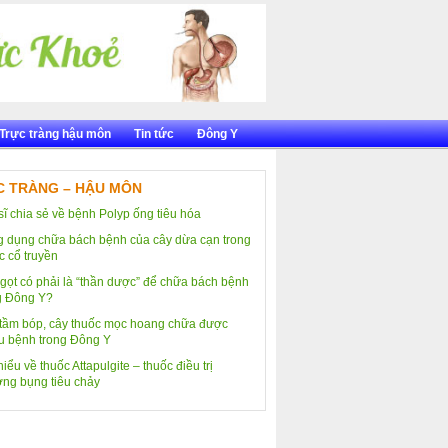
Trực tràng hậu môn
Tin tức
Đông Y
 TRÀNG – HẬU MÔN
sĩ chia sẻ về bệnh Polyp ống tiêu hóa
 dụng chữa bách bệnh của cây dừa cạn trong
c cổ truyền
gọt có phải là “thần dược” để chữa bách bệnh
g Đông Y?
tầm bóp, cây thuốc mọc hoang chữa được
u bệnh trong Đông Y
iểu về thuốc Attapulgite – thuốc điều trị
ng bụng tiêu chảy