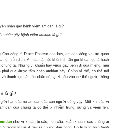
ên nhân gây bệnh viêm amidan là gì?
g Cao đẳng Y Dược Pasteur cho hay, amidan đóng vai trò quan
a hệ miễn dịch. Amidan là một khối thịt, tên gọi khoa học là hạch
 chúng ta. Những vi khuẩn hay virus gây bệnh đi qua miệng, mũi
 phải qua được tấm chắn amidan này. Chính vì thế, có thể nói
 và thanh lọc các tác nhân có hại đi sâu vào cơ thể người thông
 là gì?
ó giới hạn của nó amidan của con người cũng vậy. Một khi các vi
 amidan của chúng ta có thể bị nhiễm trùng, sưng và viêm lên.
amidan
như vi khuẩn tụ cầu, liên cầu, xoắn khuẩn, các chủng ái
uẩn Streptococcus A gây ra chứng đau họng. Có trường hợp
bệnh