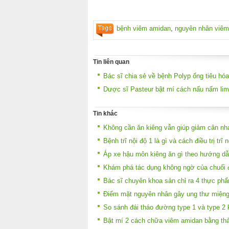
bệnh viêm amidan
,
nguyên nhân viêm
Tin liên quan
Bác sĩ chia sẻ về bệnh Polyp ống tiêu hóa
Dược sĩ Pasteur bật mí cách nấu nấm lim
Tin khác
Không cần ăn kiêng vẫn giúp giảm cân n
Bệnh trĩ nội độ 1 là gì và cách điều trị trĩ
Áp xe hậu môn kiêng ăn gì theo hướng dẫ
Khám phá tác dụng không ngờ của chuối 
Bác sĩ chuyên khoa sản chỉ ra 4 thực ph
Điểm mặt nguyên nhân gây ung thư miện
So sánh đái tháo đường type 1 và type 2
Bật mí 2 cách chữa viêm amidan bằng th