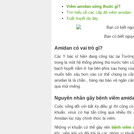
Viêm amidan uống thuốc gì?
Tìm hiểu về các cấp độ viêm amidan
Xuất huyết dạ dày
Bạn có biết nguy
Amidan có vai trò gì?
Các Y bác sĩ hiện đang công tác tại Trườn
trọng là một hệ thống phòng thủ trước tiên củ
bạch huyết nằm ở hai bên phía sau họng của
muốn tiến sâu hơn vào cơ thể chúng ta cần
amidan là lá chắn , hàng rào bảo vệ ngăn cản
qua mũi miệng.
Nguyên nhân gây bệnh viêm amidan
Cuộc sống đối với bất kỳ điều gì thì cũng c
khuẩn, virus có hại tấn công quá nhiều thì
Amidan lúc này chính thức bị viêm.
Những vi khuẩn có thể gây nên
bệnh viêm 
khí, yếm khí và đôi khi là các nhóm vi kh