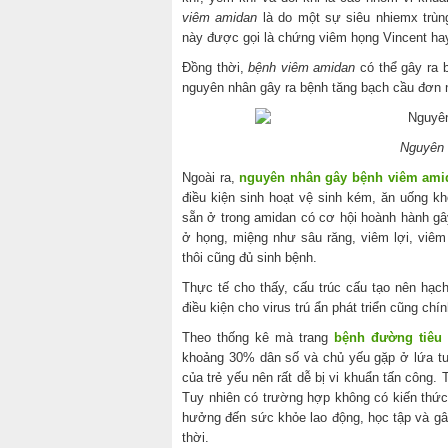
viêm amidan
là do một sự siêu nhiemx trùn
này được gọi là chứng viêm họng Vincent hay
Đồng thời,
bệnh viêm amidan
có thể gây ra b
nguyên nhân gây ra bệnh tăng bạch cầu đơn 
Nguyên 
Ngoài ra,
nguyên nhân gây bệnh viêm ami
điều kiện sinh hoạt vệ sinh kém, ăn uống k
sẵn ở trong amidan có cơ hội hoành hành g
ở họng, miệng như sâu răng, viêm lợi, viê
thôi cũng đủ sinh bệnh.
Thực tế cho thấy, cấu trúc cấu tạo nên hạc
điều kiện cho virus trú ẩn phát triển cũng ch
Theo thống kê mà trang
bệnh đường tiêu
khoảng 30% dân số và chủ yếu gặp ở lứa tuổi
của trẻ yếu nên rất dễ bị vi khuẩn tấn công
Tuy nhiên có trường hợp không có kiến thức
hưởng đến sức khỏe lao động, học tập và gâ
thời.