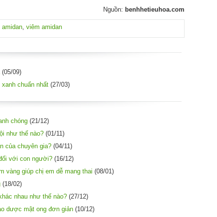
Nguồn:
benhhetieuhoa.com
 amidan
,
viêm amidan
(05/09)
 xanh chuẩn nhất
(27/03)
hanh chóng
(21/12)
 nội như thế nào?
(01/11)
n của chuyên gia?
(04/11)
đối với con người?
(16/12)
ẩm vàng giúp chị em dễ mang thai
(08/01)
g
(18/02)
 khác nhau như thế nào?
(27/12)
ảo dược mật ong đơn giản
(10/12)