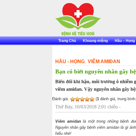
Skip
to
content
Trang Chủ
Khoang miệng
Hầu – Họng
HẦU - HỌNG
VIÊM AMIĐAN
Bạn có biết nguyên nhân gây bệ
Biến đổi khí hậu, môi trường ô nhiễm 
viêm amidan. Vậy nguyên nhân gây bện
Đánh giá:
(
1
đánh giá, trung bình
Thứ Bảy, 10/03/2018 2:01 chiều -
Viêm amidan
là một trong những bệnh đượ
Nguyên nhân gây bệnh viêm amidan là gì ảnh
hiểu nhé!