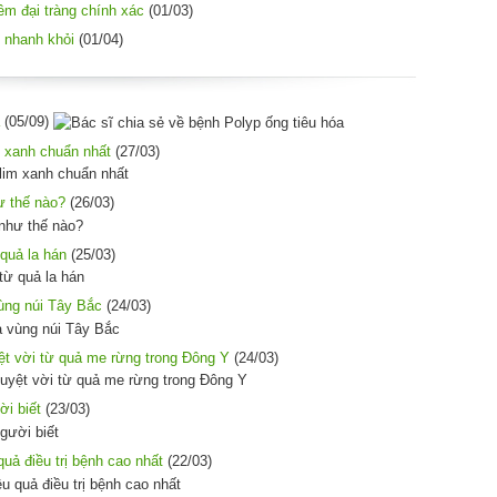
êm đại tràng chính xác
(01/03)
 nhanh khỏi
(01/04)
(05/09)
 xanh chuẩn nhất
(27/03)
ư thế nào?
(26/03)
quả la hán
(25/03)
ùng núi Tây Bắc
(24/03)
t vời từ quả me rừng trong Đông Y
(24/03)
ời biết
(23/03)
uả điều trị bệnh cao nhất
(22/03)