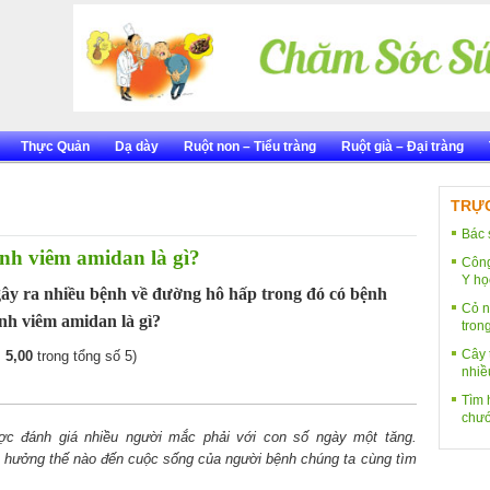
Thực Quản
Dạ dày
Ruột non – Tiểu tràng
Ruột già – Đại tràng
TRỰC
Bác 
nh viêm amidan là gì?
Công
Y họ
gây ra nhiều bệnh về đường hô hấp trong đó có bệnh
Cỏ n
h viêm amidan là gì?
tron
Cây 
:
5,00
trong tổng số 5)
nhiề
Tìm h
chướ
c đánh giá nhiều người mắc phải với con số ngày một tăng.
 hưởng thế nào đến cuộc sống của người bệnh chúng ta cùng tìm