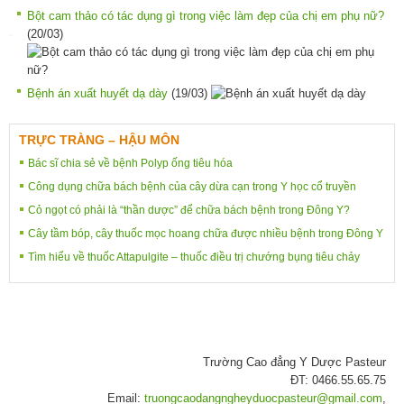
Bột cam thảo có tác dụng gì trong việc làm đẹp của chị em phụ nữ?
(20/03)
Bệnh án xuất huyết dạ dày
(19/03)
TRỰC TRÀNG – HẬU MÔN
Bác sĩ chia sẻ về bệnh Polyp ống tiêu hóa
Công dụng chữa bách bệnh của cây dừa cạn trong Y học cổ truyền
Cỏ ngọt có phải là “thần dược” để chữa bách bệnh trong Đông Y?
Cây tầm bóp, cây thuốc mọc hoang chữa được nhiều bệnh trong Đông Y
Tìm hiểu về thuốc Attapulgite – thuốc điều trị chướng bụng tiêu chảy
Trường Cao đẳng Y Dược Pasteur
ĐT: 0466.55.65.75
Email:
truongcaodangngheyduocpasteur@gmail.com
,