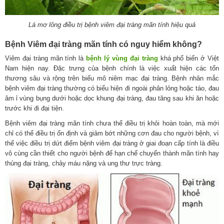
Lá mơ lông điều trị bệnh viêm đại tràng mãn tính hiệu quả
Bệnh Viêm đại tràng mãn tính có nguy hiểm không?
Viêm đại tràng mãn tính là
bệnh lý vùng đại tràng
khá phổ biến ở Việt
Nam hiện nay. Đặc trưng của bệnh chính là việc xuất hiện các tổn
thương sâu và rộng trên biểu mô niêm mạc đại tràng. Bệnh nhân mắc
bệnh viêm đại tràng thường có biểu hiện đi ngoài phân lỏng hoặc táo, đau
âm ỉ vùng bụng dưới hoặc dọc khung đại tràng, đau tăng sau khi ăn hoặc
trước khi đi đại tiện.
Bệnh viêm đại tràng mãn tính chưa thể điều trị khỏi hoàn toàn, mà mới
chỉ có thể điều trị ổn định và giảm bớt những cơn đau cho người bệnh, vì
thế việc điều trị dứt điểm bệnh viêm đại tràng ở giai đoạn cấp tính là điều
vô cùng cần thiết cho người bệnh để hạn chế chuyển thành mãn tính hay
thủng đại tràng, chảy máu nặng và ung thư trực tràng.