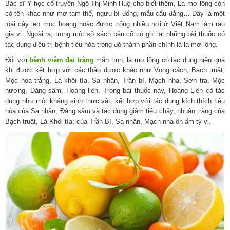
Bác sĩ Y học cổ truyền Ngô Thị Minh Huệ cho biết thêm, Lá mơ lông còn
có tên khác như mơ tam thể, ngưu bì đống, mẫu cẩu đằng… Đây là một
loại cây leo mọc hoang hoặc được trồng nhiều nơi ở Việt Nam làm rau
gia vị. Ngoài ra, trong một số sách bản cổ có ghi lại những bài thuốc có
tác dụng điều trị bệnh tiêu hóa trong đó thành phần chính là lá mơ lông.
Đối với
bệnh viêm đại tràng
mãn tính, lá mơ lông có tác dụng hiệu quả
khi được kết hợp với các thảo dược khác như Vọng cách, Bạch truật,
Mộc hoa trắng, Lá khôi tía, Sa nhân, Trần bì, Mạch nha, Sơn tra, Mộc
hương, Đảng sâm, Hoàng liên. Trong bài thuốc này, Hoàng Liên có tác
dụng như một kháng sinh thực vật, kết hợp với tác dụng kích thích tiêu
hóa của Sa nhân, Đảng sâm và tác dụng giảm tiêu chảy, nhuận tràng của
Bạch truật, Lá Khôi tía; của Trần Bì, Sa nhân, Mạch nha ôn ấm tỳ vị.