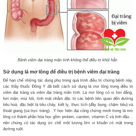
Bệnh viêm đại tràng mãn tính không thể điều trị khỏi hẳn
Sử dụng lá mơ lông để điều trị bệnh viêm đại tràng
Để hạn chế những tác dụng phụ trong quá trình điều trị chứng bệnh này,
các thầy thuốc Đông Y đã biết cách sử dụng lá mơ lông trong điều trị
viêm đại tràng và viêm đại tràng mãn tính. Lá mơ lông có vị hơi đắng,
hơi mặn, mùi hôi, tính mát nhằm đặc trị các bệnh liên quan đến đường
tiêu hoá, đặc biệt là tiêu chảy, kiết lỵ, thực tích (đầy bụng, chậm tiêu) và
thoát giang (sa trực tràng)…Y học hiện đại cũng chứng minh trong lá mơ
lông có thành phần hóa học gồm protein, caroten, vitamin C và tinh dầu…
nên chúng có tác dụng ức chế một lượng lớn vi khuẩn có mặt trong
đường ruột.