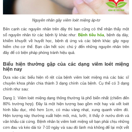
Nguyên nhân gây viêm loét miệng áp-tơ
Bên cạnh các nguyên nhân trên đây thì bạn cũng có thể nhận thấy một
số nguyên nhân từ các bệnh lý khác như:
Bệnh tiêu hóa
, bệnh dạ dày,
khiếm khuyết về huyết học, bệnh dị ứng và các bệnh khác gây nguy
hiểm cho cơ thể. Bạn cần hết sức chú ý đến những nguyên nhân trên
đây để có biện pháp phòng tránh hiệu quả.
Biểu hiện thường gặp của các dạng viêm loét miệng
hiện nay
Dựa vào các biểu hiện rõ rệt của bệnh viêm loét miệng mà các bác sĩ
chuyên khoa phân chia thành 3 dạng chính của bệnh. Cụ thể có 3 dạng
chính như sau:
Dạng 1: Viêm loét miệng dạng thông thường là phổ biến nhất (chiếm đến
80% trường hợp). Đây là một hiện tượng bao gồm một hay vài vết loét
hình bầu dục, nhỏ hơn 1cm, có màu vàng nhạt, xung quanh viêm đỏ.
Hiện tượng này thường xuất hiện môi, má, lưỡi, ít thấy ở nướu dính và
vân khẩu cái cứng. Bệnh nhân bị viêm loét miệng sẽ bạn phải chịu những
cơn đau và kéo dài từ 7-10 ngày và sau đó lành mà không để lại một vết