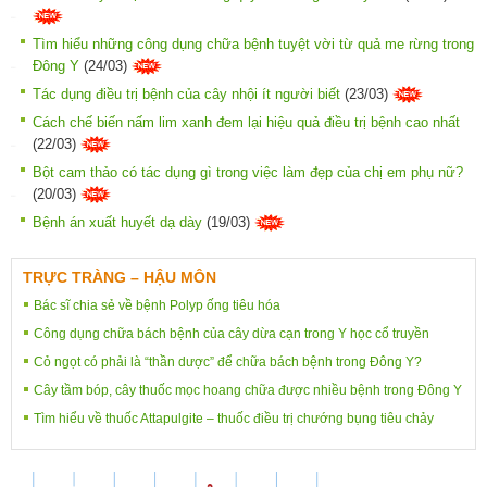
Tìm hiểu những công dụng chữa bệnh tuyệt vời từ quả me rừng trong
Đông Y
(24/03)
Tác dụng điều trị bệnh của cây nhội ít người biết
(23/03)
Cách chế biến nấm lim xanh đem lại hiệu quả điều trị bệnh cao nhất
(22/03)
Bột cam thảo có tác dụng gì trong việc làm đẹp của chị em phụ nữ?
(20/03)
Bệnh án xuất huyết dạ dày
(19/03)
TRỰC TRÀNG – HẬU MÔN
Bác sĩ chia sẻ về bệnh Polyp ống tiêu hóa
Công dụng chữa bách bệnh của cây dừa cạn trong Y học cổ truyền
Cỏ ngọt có phải là “thần dược” để chữa bách bệnh trong Đông Y?
Cây tầm bóp, cây thuốc mọc hoang chữa được nhiều bệnh trong Đông Y
Tìm hiểu về thuốc Attapulgite – thuốc điều trị chướng bụng tiêu chảy