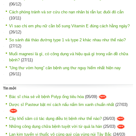
(06/12)
Cách phòng tránh và sơ cứu cho nạn nhân bị rắn lục đuôi đỏ cắn
(10/11)
Vì sao chị em phụ nữ cần bổ sung Vitamin E đúng cách hằng ngày?
(26/12)
So sánh đái tháo đường type 1 và type 2 khác nhau như thế nào?
(27/12)
Muối magnesi là gì, có công dụng và hiệu quả gì trong vấn đề chữa
bệnh?
(27/11)
“Ung thư vòm họng” căn bệnh ung thư nguy hiểm nhất hiện nay
(26/11)
Tin mới
Bác sĩ chia sẻ về bệnh Polyp ống tiêu hóa
(05/09)
Dược sĩ Pasteur bật mí cách nấu nấm lim xanh chuẩn nhất
(27/03)
Cây khổ sâm có tác dụng điều trị bệnh như thế nào?
(26/03)
Những công dụng chữa bệnh tuyệt vời từ quả la hán
(25/03)
Lan kim tuyến vị thuốc vô cùng quý của vùng núi Tây Bắc
(24/03)