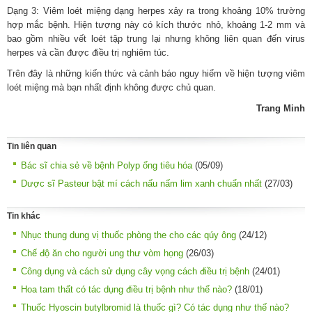
Dạng 3: Viêm loét miệng dạng herpes xảy ra trong khoảng 10% trường
hợp mắc bệnh. Hiện tượng này có kích thước nhỏ, khoảng 1-2 mm và
bao gồm nhiều vết loét tập trung lại nhưng không liên quan đến virus
herpes và cần được điều trị nghiêm túc.
Trên đây là những kiến thức và cảnh báo nguy hiểm về hiện tượng viêm
loét miệng mà bạn nhất định không được chủ quan.
Trang Minh
Tin liên quan
Bác sĩ chia sẻ về bệnh Polyp ống tiêu hóa
(05/09)
Dược sĩ Pasteur bật mí cách nấu nấm lim xanh chuẩn nhất
(27/03)
Tin khác
Nhục thung dung vị thuốc phòng the cho các qúy ông
(24/12)
Chế độ ăn cho người ung thư vòm họng
(26/03)
Công dụng và cách sử dụng cây vọng cách điều trị bệnh
(24/01)
Hoa tam thất có tác dụng điều trị bệnh như thế nào?
(18/01)
Thuốc Hyoscin butylbromid là thuốc gì? Có tác dụng như thế nào?