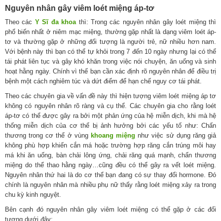
Nguyên nhân gây viêm loét miệng áp-tơ
Theo các
Y Sĩ đa khoa
thì: Trong các nguyên nhân gây loét miệng thì
phổ biến nhất ở niêm mạc miệng, thường gặp nhất là dạng viêm loét áp-
tơ và thường gặp ở những đối tượng là người trẻ, nữ nhiều hơn nam.
Với bệnh này thì bạn có thể tự khỏi trong 7 đến 10 ngày nhưng lại có thể
tái phát liên tục và gây khó khăn trong việc nói chuyện, ăn uống và sinh
hoạt hằng ngày. Chính vì thế bạn cần xác định rõ nguyên nhân để điều trị
bệnh một cách nghiêm túc và dứt điểm để hạn chế nguy cơ tái phát.
Theo các chuyên gia về vấn đề này thì hiện tượng viêm loét miệng áp tơ
không có nguyên nhân rõ ràng và cụ thể. Các chuyên gia cho rằng loét
áp-tơ có thể được gây ra bởi một phản ứng của hệ miễn dịch, khi mà hệ
thống miễn dịch của cơ thể bị ảnh hưởng bởi các yếu tố như: Chấn
thương trong cơ thể ở vùng
khoang miệng
như việc sử dụng răng giả
không phù hợp khiến cắn má hoặc trường hợp răng cắn trúng môi hay
má khi ăn uống, bàn chải lông ứng, chải răng quá mạnh, chấn thương
miệng do thể thao hằng ngày…cũng đều có thể gây ra vết loét miệng.
Nguyên nhân thứ hai là do cơ thể bạn đang có sự thay đổi hormone. Đó
chính là nguyên nhân mà nhiều phụ nữ thấy rằng loét miệng xảy ra trong
chu kỳ kinh nguyệt.
Bên cạnh đó nguyên nhân gây viêm loét miệng có thể gặp ở các đối
tượng dưới đây: