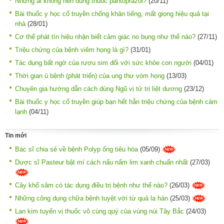
Những ai không nên dùng thuốc pantoprazol?
(20/11)
Bài thuốc y học cổ truyền chống khản tiếng, mất giọng hiệu quả tại
nhà
(28/01)
Cơ thể phát tín hiệu nhận biết cảm giác no bụng như thế nào?
(27/11)
Triệu chứng của bệnh viêm họng là gì?
(31/01)
Tác dụng bất ngờ của rượu sim đối với sức khỏe con người
(04/01)
Thời gian ủ bệnh (phát triển) của ung thư vòm họng
(13/03)
Chuyên gia hướng dẫn cách dùng Ngũ vị tử trị liệt dương
(23/12)
Bài thuốc y học cổ truyền giúp bạn hết hẳn triệu chứng của bệnh cảm
lạnh
(04/11)
Tin mới
Bác sĩ chia sẻ về bệnh Polyp ống tiêu hóa
(05/09)
Dược sĩ Pasteur bật mí cách nấu nấm lim xanh chuẩn nhất
(27/03)
Cây khổ sâm có tác dụng điều trị bệnh như thế nào?
(26/03)
Những công dụng chữa bệnh tuyệt vời từ quả la hán
(25/03)
Lan kim tuyến vị thuốc vô cùng quý của vùng núi Tây Bắc
(24/03)