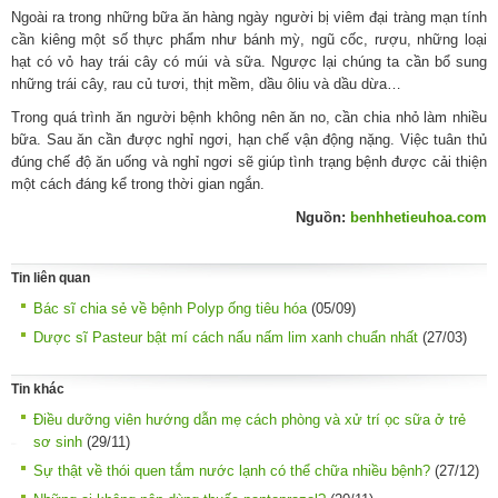
Ngoài ra trong những bữa ăn hàng ngày người bị viêm đại tràng mạn tính
cần kiêng một số thực phẩm như bánh mỳ, ngũ cốc, rượu, những loại
hạt có vỏ hay trái cây có múi và sữa. Ngược lại chúng ta cần bổ sung
những trái cây, rau củ tươi, thịt mềm, dầu ôliu và dầu dừa…
Trong quá trình ăn người bệnh không nên ăn no, cần chia nhỏ làm nhiều
bữa. Sau ăn cần được nghỉ ngơi, hạn chế vận động nặng. Việc tuân thủ
đúng chế độ ăn uống và nghỉ ngơi sẽ giúp tình trạng bệnh được cải thiện
một cách đáng kể trong thời gian ngắn.
Nguồn:
benhhetieuhoa.com
Tin liên quan
Bác sĩ chia sẻ về bệnh Polyp ống tiêu hóa
(05/09)
Dược sĩ Pasteur bật mí cách nấu nấm lim xanh chuẩn nhất
(27/03)
Tin khác
Điều dưỡng viên hướng dẫn mẹ cách phòng và xử trí ọc sữa ở trẻ
sơ sinh
(29/11)
Sự thật về thói quen tắm nước lạnh có thể chữa nhiều bệnh?
(27/12)