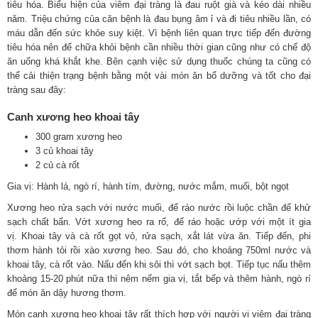
tiêu hóa. Biểu hiện của viêm đại tràng là đau ruột già và kéo dài nhiều
năm. Triệu chứng của căn bệnh là đau bụng âm ỉ và đi tiêu nhiều lần, có
máu dẫn đến sức khỏe suy kiệt. Vì bệnh liên quan trực tiếp đến đường
tiêu hóa nên để chữa khỏi bệnh cần nhiều thời gian cũng như có chế độ
ăn uống khá khắt khe. Bên cạnh việc sử dụng thuốc chúng ta cũng có
thể cải thiện trạng bệnh bằng một vài món ăn bổ dưỡng và tốt cho đại
tràng sau đây:
Canh xương heo khoai tây
300 gram xương heo
3 củ khoai tây
2 củ cà rốt
Gia vị: Hành lá, ngò rí, hành tím, đường, nước mắm, muối, bột ngọt
Xương heo rửa sạch với nước muối, để ráo nước rồi luộc chần để khử
sạch chất bẩn. Vớt xương heo ra rổ, để ráo hoặc ướp với một ít gia
vị. Khoai tây và cà rốt gọt vỏ, rửa sạch, xắt lát vừa ăn. Tiếp đến, phi
thơm hành tỏi rồi xào xương heo. Sau đó, cho khoảng 750ml nước và
khoai tây, cà rốt vào. Nấu đến khi sôi thì vớt sạch bọt. Tiếp tục nấu thêm
khoảng 15-20 phút nữa thì nêm nếm gia vị, tắt bếp và thêm hành, ngò rí
để món ăn dậy hương thơm.
Món canh xương heo khoai tây rất thích hợp với người vị viêm đại tràng