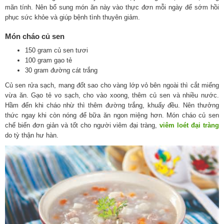
mãn tính. Nên bổ sung món ăn này vào thực đơn mỗi ngày để sớm hồi
phục sức khỏe và giúp bệnh tình thuyên giảm.
Món cháo củ sen
150 gram củ sen tươi
100 gram gạo tẻ
30 gram đường cát trắng
Củ sen rửa sạch, mang đốt sao cho vàng lớp vỏ bên ngoài thì cắt miếng
vừa ăn. Gạo tẻ vo sạch, cho vào xoong, thêm củ sen và nhiều nước.
Hầm đến khi cháo nhừ thì thêm đường trắng, khuấy đều. Nên thưởng
thức ngay khi còn nóng để bữa ăn ngon miệng hơn. Món cháo củ sen
chế biến đơn giản và tốt cho người viêm đại tràng,
viêm loét đại tràng
do tỳ thận hư hàn.