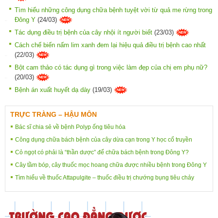
Tìm hiểu những công dụng chữa bệnh tuyệt vời từ quả me rừng trong
Đông Y
(24/03)
Tác dụng điều trị bệnh của cây nhội ít người biết
(23/03)
Cách chế biến nấm lim xanh đem lại hiệu quả điều trị bệnh cao nhất
(22/03)
Bột cam thảo có tác dụng gì trong việc làm đẹp của chị em phụ nữ?
(20/03)
Bệnh án xuất huyết dạ dày
(19/03)
TRỰC TRÀNG – HẬU MÔN
Bác sĩ chia sẻ về bệnh Polyp ống tiêu hóa
Công dụng chữa bách bệnh của cây dừa cạn trong Y học cổ truyền
Cỏ ngọt có phải là “thần dược” để chữa bách bệnh trong Đông Y?
Cây tầm bóp, cây thuốc mọc hoang chữa được nhiều bệnh trong Đông Y
Tìm hiểu về thuốc Attapulgite – thuốc điều trị chướng bụng tiêu chảy