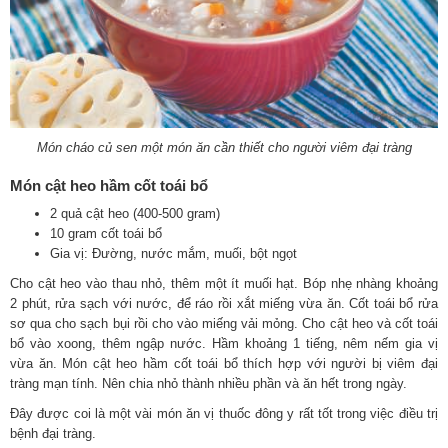
Món cháo củ sen một món ăn cần thiết cho người viêm đại tràng
Món cật heo hầm cốt toái bổ
2 quả cật heo (400-500 gram)
10 gram cốt toái bổ
Gia vị: Đường, nước mắm, muối, bột ngọt
Cho cật heo vào thau nhỏ, thêm một ít muối hạt. Bóp nhẹ nhàng khoảng
2 phút, rửa sạch với nước, để ráo rồi xắt miếng vừa ăn. Cốt toái bổ rửa
sơ qua cho sạch bụi rồi cho vào miếng vải mỏng. Cho cật heo và cốt toái
bổ vào xoong, thêm ngập nước. Hầm khoảng 1 tiếng, nêm nếm gia vị
vừa ăn. Món cật heo hầm cốt toái bổ thích hợp với người bị viêm đại
tràng mạn tính. Nên chia nhỏ thành nhiều phần và ăn hết trong ngày.
Đây được coi là một vài món ăn vị thuốc đông y rất tốt trong việc điều trị
bệnh đại tràng.