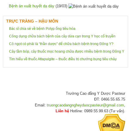
Bệnh án xuất huyết dạ dày
(19/03)
TRỰC TRÀNG – HẬU MÔN
Bác sĩ chia sẻ về bệnh Polyp ống tiêu hóa
Công dụng chữa bách bệnh của cây dừa cạn trong Y học cổ truyền
Cỏ ngọt có phải là “thần dược” để chữa bách bệnh trong Đông Y?
Cây tầm bóp, cây thuốc mọc hoang chữa được nhiều bệnh trong Đông Y
Tìm hiểu về thuốc Attapulgite – thuốc điều trị chướng bụng tiêu chảy
Trường Cao đẳng Y Dược Pasteur
ĐT: 0466.55.65.75
Email:
truongcaodangngheyduocpasteur@gmail.com
,
Liên hệ
Hotline: 0989.55.99.63 (Tư vấn).