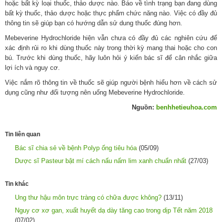
hoặc bất kỳ loại thuốc, thảo dược nào. Báo về tình trạng bạn đang dùng
bất kỳ thuốc, thảo dược hoặc thực phẩm chức năng nào. Việc có đầy đủ
thông tin sẽ giúp bạn có hướng dẫn sử dung thuốc đúng hơn.
Mebeverine Hydrochloride hiện vẫn chưa có đầy đủ các nghiên cứu để
xác định rủi ro khi dùng thuốc này trong thời kỳ mang thai hoặc cho con
bú. Trước khi dùng thuốc, hãy luôn hỏi ý kiến bác sĩ để cân nhắc giữa
lợi ích và nguy cơ.
Việc nắm rõ thông tin về thuốc sẽ giúp người bệnh hiểu hơn về cách sử
dụng cũng như đối tượng nên uống Mebeverine Hydrochloride.
Nguồn:
benhhetieuhoa.com
Tin liên quan
Bác sĩ chia sẻ về bệnh Polyp ống tiêu hóa
(05/09)
Dược sĩ Pasteur bật mí cách nấu nấm lim xanh chuẩn nhất
(27/03)
Tin khác
Ung thư hậu môn trực tràng có chữa được không?
(13/11)
Nguy cơ xơ gan, xuất huyết dạ dày tăng cao trong dịp Tết năm 2018
(07/02)