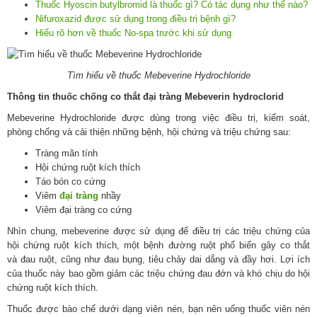
Thuốc Hyoscin butylbromid là thuốc gì? Có tác dụng như thế nào?
Nifuroxazid được sử dụng trong điều trị bệnh gì?
Hiểu rõ hơn về thuốc No-spa trước khi sử dụng
Tìm hiểu về thuốc Mebeverine Hydrochloride
Thông tin thuốc chống co thắt đại tràng Mebeverin hydroclorid
Mebeverine Hydrochloride được dùng trong việc điều trị, kiểm soát,
phòng chống và cải thiện những bệnh, hội chứng và triệu chứng sau:
Tràng mãn tính
Hội chứng ruột kích thích
Táo bón co cứng
Viêm
đại tràng
nhầy
Viêm đại tràng co cứng
Nhìn chung, mebeverine được sử dụng để điều trị các triệu chứng của
hội chứng ruột kích thích, một bệnh đường ruột phổ biến gây co thắt
và đau ruột, cũng như đau bụng, tiêu chảy dai dẳng và đầy hơi. Lợi ích
của thuốc này bao gồm giảm các triệu chứng đau đớn và khó chịu do hội
chứng ruột kích thích.
Thuốc được bào chế dưới dạng viên nén, bạn nên uống thuốc viên nén