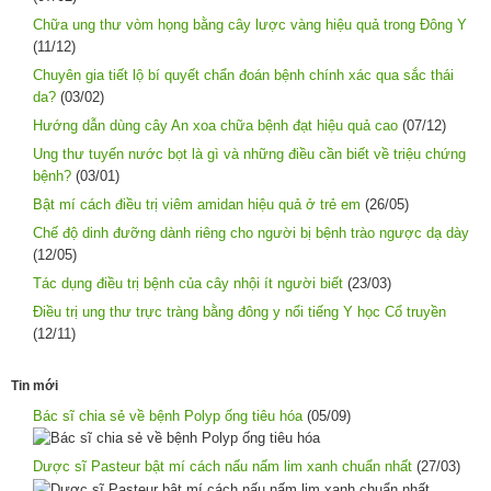
Chữa ung thư vòm họng bằng cây lược vàng hiệu quả trong Đông Y
(11/12)
Chuyên gia tiết lộ bí quyết chẩn đoán bệnh chính xác qua sắc thái
da?
(03/02)
Hướng dẫn dùng cây An xoa chữa bệnh đạt hiệu quả cao
(07/12)
Ung thư tuyến nước bọt là gì và những điều cần biết về triệu chứng
bệnh?
(03/01)
Bật mí cách điều trị viêm amidan hiệu quả ở trẻ em
(26/05)
Chế độ dinh đưỡng dành riêng cho người bị bệnh trào ngược dạ dày
(12/05)
Tác dụng điều trị bệnh của cây nhội ít người biết
(23/03)
Điều trị ung thư trực tràng bằng đông y nổi tiếng Y học Cổ truyền
(12/11)
Tin mới
Bác sĩ chia sẻ về bệnh Polyp ống tiêu hóa
(05/09)
Dược sĩ Pasteur bật mí cách nấu nấm lim xanh chuẩn nhất
(27/03)