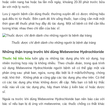
hoặc viên nang hai hoặc ba lần mỗi ngày, khoảng 20-30 phút trước bữa
ăn với một ly nước.
Lưu ý người bệnh cần dùng thuốc thường xuyên để có được những hiệu
quả điều trị từ thuốc. Bên cạnh đó khi uống thuốc, bạn cũng cần mất một
thời gian để thuốc phát huy đầy đủ tác dụng. Một số bệnh có thể cần liều
lượng khác nhau theo chỉ dẫn của bác sĩ.
Thuốc được chỉ định dành cho những người bị bệnh đại tràng
Những thận trọng trước khi dùng Mebeverine Hydrochloride
Thuốc hệ tiêu hóa
luôn gây ra những tác dụng phụ khi sử dụng, tuy
nhiên trường hợp này là không nhiều. Theo chuẩn đoán, trong quá trình
sử dụng Mebeverine Hydrochloride người bệnh sẽ có thể gặp một vài
phản ứng sau: phát ban, ngứa, sưng đặc biệt là ở mặt/lưỡi/họng, chóng
mặt, khó thở . Không phải ai cũng gặp các tác dụng phụ như trên. Có thể
có các tác dụng phụ khác không được đề cập. Nếu bạn có bất kỳ thắc
mắc nào về các tác dụng phụ, hãy tham khảo ý kiến bác sĩ hoặc dược
sĩ.
Ngoài ra trước khi dùng Mebeverine Hydrochloride bạn nên báo cáo với
bác sĩ nếu bạn bị dị ứng với mebeverine, các thuốc chống co thắt khác