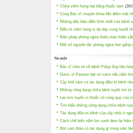
Chữa viêm họng hạt bằng thuốc nam
(26/
Cùng Bác sĩ chuyên khoa Nhi điểm mặt nh
Những dấu hiệu điển hình nhất của bệnh u
Điều trị viêm hang vị dạ dày xung huyết n
Biện pháp phòng ngừa thiếu máu thiếu sắt
Một số nguyên tắc phòng ngừa hen gắng s
Tin mới
Bác sĩ chia sẻ về bệnh Polyp ống tiêu hóa
Dược sĩ Pasteur bật mí cách nấu nấm lim
Cây khổ sâm có tác dụng điều trị bệnh nh
Những công dụng chữa bệnh tuyệt vời từ 
Lan kim tuyến vị thuốc vô cùng quý của v
Tìm hiểu những công dụng chữa bệnh tuyệ
Tác dụng điều trị bệnh của cây nhội ít ngư
Cách chế biến nấm lim xanh đem lại hiệu q
Bột cam thảo có tác dụng gì trong việc l