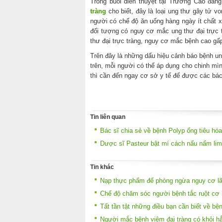
Trong buổi diễn thuyệt tại Trường Cao đẳn
tràng
cho biết, đây là loại ung thư gây tử 
người có chế độ ăn uống hàng ngày ít chất xơ
đối tượng có nguy cơ mắc ung thư đại trực t
thư đại trực tràng, nguy cơ mắc bệnh cao gấ
Trên đây là những dấu hiệu cảnh báo bệnh ung
trên, mỗi người có thể áp dụng cho chinh mì
thì cần đến ngay cơ sở y tế để được các bác 
Tin liên quan
Bác sĩ chia sẻ về bệnh Polyp ống tiêu hóa
Dược sĩ Pasteur bật mí cách nấu nấm lim
Tin khác
Nạp thực phẩm để phòng ngừa nguy cơ lão
Chế độ chăm sóc người bệnh tắc ruột cơ
Tất tần tật những điều bạn cần biết về b
Người mắc bệnh viêm đại tràng có khỏi 