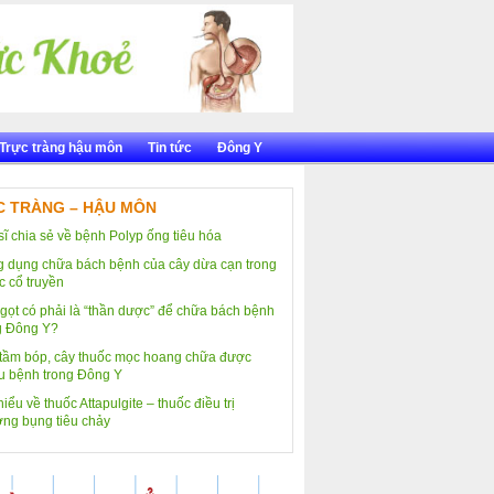
Trực tràng hậu môn
Tin tức
Đông Y
 TRÀNG – HẬU MÔN
sĩ chia sẻ về bệnh Polyp ống tiêu hóa
 dụng chữa bách bệnh của cây dừa cạn trong
c cổ truyền
gọt có phải là “thần dược” để chữa bách bệnh
g Đông Y?
tầm bóp, cây thuốc mọc hoang chữa được
u bệnh trong Đông Y
iểu về thuốc Attapulgite – thuốc điều trị
ng bụng tiêu chảy