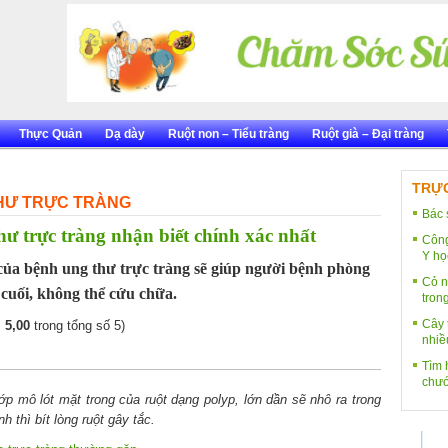
Thực Quản
Dạ dày
Ruột non – Tiểu tràng
Ruột già – Đại tràng
TRỰC
HƯ TRỰC TRÀNG
Bác 
ư trực tràng nhận biết chính xác nhất
Công
Y họ
của bệnh ung thư trực tràng sẽ giúp người bệnh phòng
Cỏ n
 cuối, không thể cứu chữa.
tron
Cây 
:
5,00
trong tổng số 5)
nhiề
Tìm h
chướ
lớp mô lót mặt trong của ruột dạng polyp, lớn dần sẽ nhô ra trong
h thì bít lòng ruột gây tắc.