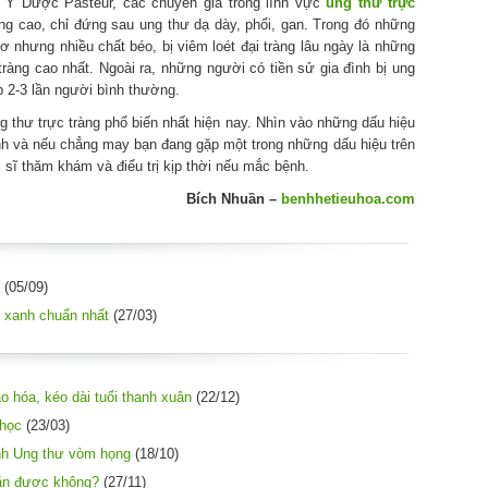
g Y Dược Pasteur, các chuyên gia trong lĩnh vực
ung thư trực
vong cao, chỉ đứng sau ung thư dạ dày, phổi, gan. Trong đó những
 nhưng nhiều chất béo, bị viêm loét đại tràng lâu ngày là những
ràng cao nhất. Ngoài ra, những người có tiền sử gia đình bị ung
p 2-3 lần người bình thường.
 thư trực tràng phổ biến nhất hiện nay. Nhìn vào những dấu hiệu
nh và nếu chẳng may bạn đang gặp một trong những dấu hiệu trên
sĩ thăm khám và điểu trị kịp thời nếu mắc bệnh.
Bích Nhuần –
benhhetieuhoa.com
(05/09)
 xanh chuẩn nhất
(27/03)
 hóa, kéo dài tuổi thanh xuân
(22/12)
 học
(23/03)
ệnh Ung thư vòm họng
(18/10)
hẳn được không?
(27/11)