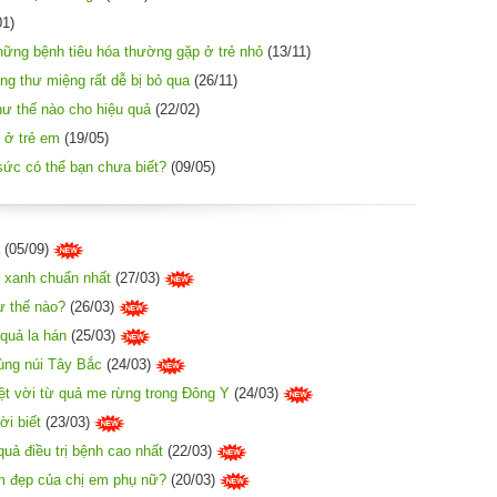
01)
ững bệnh tiêu hóa thường gặp ở trẻ nhỏ
(13/11)
ng thư miệng rất dễ bị bỏ qua
(26/11)
hư thế nào cho hiệu quả
(22/02)
 ở trẻ em
(19/05)
ức có thể bạn chưa biết?
(09/05)
(05/09)
 xanh chuẩn nhất
(27/03)
ư thế nào?
(26/03)
quả la hán
(25/03)
ùng núi Tây Bắc
(24/03)
t vời từ quả me rừng trong Đông Y
(24/03)
ời biết
(23/03)
uả điều trị bệnh cao nhất
(22/03)
àm đẹp của chị em phụ nữ?
(20/03)