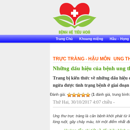
Skip
to
content
Trang Chủ
Khoang miệng
Hầu – Họng
TRỰC TRÀNG - HẬU MÔN
UNG T
Những dấu hiệu của bệnh ung th
Trang bị kiến thức về những dấu hiệu 
ngừa được tình trạng bệnh ở giai đoạn
Đánh giá:
(
1
đánh giá, trung bình
Thứ Hai, 30/10/2017 4:07 chiều -
Ung thư trực tràng là căn bệnh khởi phát từ 
lòng ruột, gây chảy máu, tới một điểm nhất địn