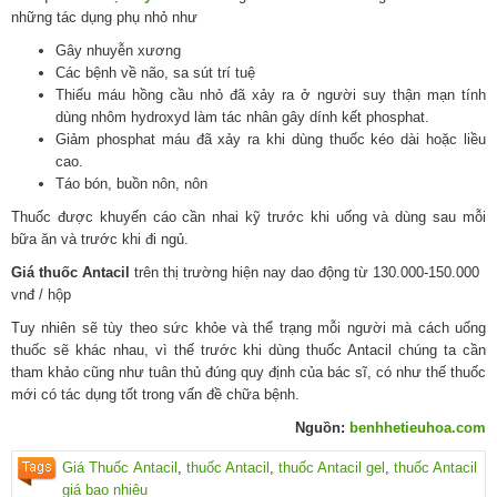
những tác dụng phụ nhỏ như
Gây nhuyễn xương
Các bệnh về não, sa sút trí tuệ
Thiếu máu hồng cầu nhỏ đã xảy ra ở người suy thận mạn tính
dùng nhôm hydroxyd làm tác nhân gây dính kết phosphat.
Giảm phosphat máu đã xảy ra khi dùng thuốc kéo dài hoặc liều
cao.
Táo bón, buồn nôn, nôn
Thuốc được khuyến cáo cần nhai kỹ trước khi uống và dùng sau mỗi
bữa ăn và trước khi đi ngủ.
Giá thuốc Antacil
trên thị trường hiện nay dao động từ 130.000-150.000
vnđ / hộp
Tuy nhiên sẽ tùy theo sức khỏe và thể trạng mỗi người mà cách uống
thuốc sẽ khác nhau, vì thế trước khi dùng thuốc Antacil chúng ta cần
tham khảo cũng như tuân thủ đúng quy định của bác sĩ, có như thế thuốc
mới có tác dụng tốt trong vấn đề chữa bệnh.
Nguồn:
benhhetieuhoa.com
Giá Thuốc Antacil
,
thuốc Antacil
,
thuốc Antacil gel
,
thuốc Antacil
giá bao nhiêu