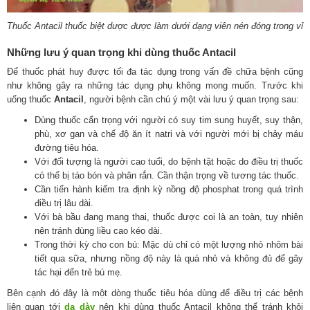
Thuốc Antacil thuốc biệt dược được làm dưới dạng viên nén đóng trong vỉ
Những lưu ý quan trọng khi dùng thuốc Antacil
Để thuốc phát huy được tối đa tác dụng trong vấn đề chữa bệnh cũng
như không gây ra những tác dụng phụ không mong muốn. Trước khi
uống thuốc
Antacil
, người bệnh cần chú ý một vài lưu ý quan trọng sau:
Dùng thuốc cẩn trọng với người có suy tim sung huyết, suy thận,
phù, xơ gan và chế độ ăn ít natri và với người mới bị chảy máu
đường tiêu hóa.
Với đối tượng là người cao tuổi, do bệnh tật hoặc do điều trị thuốc
có thể bị táo bón và phân rắn. Cần thận trọng về tương tác thuốc.
Cần tiến hành kiểm tra định kỳ nồng độ phosphat trong quá trình
điều trị lâu dài.
Với bà bầu đang mang thai, thuốc được coi là an toàn, tuy nhiên
nên tránh dùng liều cao kéo dài.
Trong thời kỳ cho con bú: Mặc dù chỉ có một lượng nhỏ nhôm bài
tiết qua sữa, nhưng nồng độ này là quá nhỏ và không đủ để gây
tác hại đến trẻ bú mẹ.
Bên cạnh đó đây là một dòng thuốc tiêu hóa dùng để điều trị các bệnh
liên quan tới
dạ dày
nên khi dùng thuốc Antacil không thể tránh khỏi