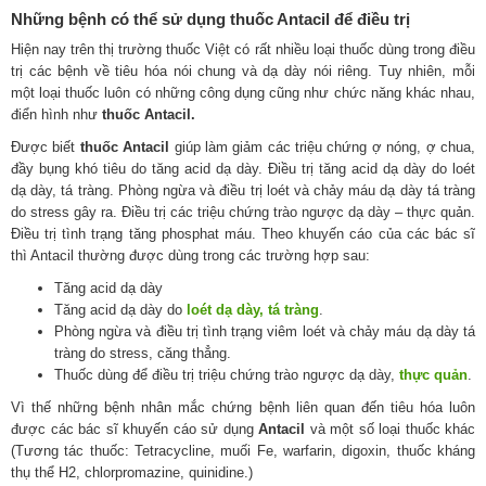
Những bệnh có thể sử dụng thuốc Antacil để điều trị
Hiện nay trên thị trường thuốc Việt có rất nhiều loại thuốc dùng trong điều
trị các bệnh về tiêu hóa nói chung và dạ dày nói riêng. Tuy nhiên, mỗi
một loại thuốc luôn có những công dụng cũng như chức năng khác nhau,
điển hình như
thuốc Antacil.
Được biết
thuốc Antacil
giúp làm giảm các triệu chứng ợ nóng, ợ chua,
đầy bụng khó tiêu do tăng acid dạ dày. Điều trị tăng acid dạ dày do loét
dạ dày, tá tràng. Phòng ngừa và điều trị loét và chảy máu dạ dày tá tràng
do stress gây ra. Ðiều trị các triệu chứng trào ngược dạ dày – thực quản.
Điều trị tình trạng tăng phosphat máu. Theo khuyến cáo của các bác sĩ
thì Antacil thường được dùng trong các trường hợp sau:
Tăng acid dạ dày
Tăng acid dạ dày do
loét dạ dày, tá tràng
.
Phòng ngừa và điều trị tình trạng viêm loét và chảy máu dạ dày tá
tràng do stress, căng thẳng.
Thuốc dùng để điều trị triệu chứng trào ngược dạ dày,
thực quản
.
Vì thế những bệnh nhân mắc chứng bệnh liên quan đến tiêu hóa luôn
được các bác sĩ khuyến cáo sử dụng
Antacil
và một số loại thuốc khác
(Tương tác thuốc: Tetracycline, muối Fe, warfarin, digoxin, thuốc kháng
thụ thể H2, chlorpromazine, quinidine.)