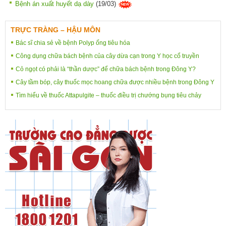
Bệnh án xuất huyết dạ dày
(19/03)
TRỰC TRÀNG – HẬU MÔN
Bác sĩ chia sẻ về bệnh Polyp ống tiêu hóa
Công dụng chữa bách bệnh của cây dừa cạn trong Y học cổ truyền
Cỏ ngọt có phải là “thần dược” để chữa bách bệnh trong Đông Y?
Cây tầm bóp, cây thuốc mọc hoang chữa được nhiều bệnh trong Đông Y
Tìm hiểu về thuốc Attapulgite – thuốc điều trị chướng bụng tiêu chảy