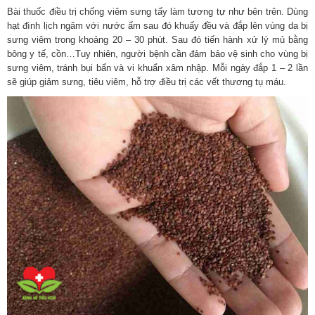
Bài thuốc điều trị chống viêm sưng tấy làm tương tự như bên trên. Dùng
hạt đình lịch ngâm với nước ấm sau đó khuấy đều và đắp lên vùng da bị
sưng viêm trong khoảng 20 – 30 phút. Sau đó tiến hành xử lý mủ bằng
bông y tế, cồn…Tuy nhiên, người bệnh cần đảm bảo vệ sinh cho vùng bị
sưng viêm, tránh bụi bẩn và vi khuẩn xâm nhập. Mỗi ngày đắp 1 – 2 lần
sẽ giúp giảm sưng, tiêu viêm, hỗ trợ điều trị các vết thương tụ máu.