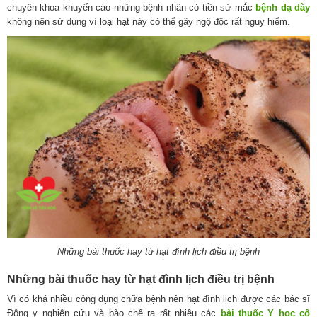
chuyên khoa khuyến cáo những bệnh nhân có tiền sử mắc
bệnh dạ dày
không nên sử dụng vì loại hạt này có thể gây ngộ độc rất nguy hiểm.
Những bài thuốc hay từ hạt đình lịch điều trị bệnh
Những bài thuốc hay từ hạt đình lịch điều trị bệnh
Vì có khá nhiều công dụng chữa bệnh nên hạt đình lịch được các bác sĩ
Đông y nghiên cứu và bào chế ra rất nhiều các
bài thuốc Y học cổ