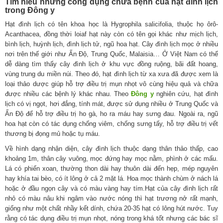
Tìm hiểu những công dụng chữa bệnh của hạt đình lịch
trong Đông y
Hạt đình lịch có tên khoa học là Hygrophila salicifolia, thuộc họ ôrô-
Acanthacea, đồng thời loiaf hạt này còn có tên gọi khác như mịch lịch,
bình lịch, huỳnh lịch, đình lịch tử, ngũ hoa hạt. Cây đình lịch mọc ở nhiều
nơi trên thế giới như Ấn Độ, Trung Quốc, Malaisia… Ở Việt Nam có thể
dễ dàng tìm thấy cây đình lịch ở khu vực đồng ruộng, bãi đất hoang,
vùng trung du miền núi. Theo đó, hạt đình lịch từ xa xưa đã được xem là
loại thảo dược giúp hỗ trợ điều trị mụn nhọt vô cùng hiệu quả và chữa
được nhiều các bệnh lý khác nhau. Theo
Đông y
nghiên cứu, hạt đình
lịch có vị ngọt, hơi đắng, tính mát, được sử dụng nhiều ở Trung Quốc và
Ấn Độ để hỗ trợ điều trị ho gà, ho ra máu hay sưng đau. Ngoài ra, ngũ
hoa hạt còn có tác dụng chống viêm, chống sưng tấy, hỗ trợ điều trị vết
thương bị đọng mủ hoặc tụ máu.
Về hình dạng nhận diện, cây đình lịch thuộc dạng thân thảo thấp, cao
khoảng 1m, thân cây vuông, mọc đứng hay mọc nằm, phình ở các mấu.
Lá có phiến xoan, thường thon dài hay thuôn dài đến hẹp, mép nguyên
hay khía tai bèo, có ít lông ở cả 2 mặt lá. Hoa mọc thành chùm ở nách lá
hoặc ở đầu ngọn cây và có màu vàng hay tím.Hạt của cây đình lịch rất
nhỏ có màu nâu khi ngâm vào nước nóng thì hạt trương nở rất mạnh,
giống như một chất nhầy kết dính, chứa 20-35 hạt có lông hút nước. Tuy
rằng có tác dụng điều trị mụn nhọt, nóng trong khá tốt nhưng các bác sĩ