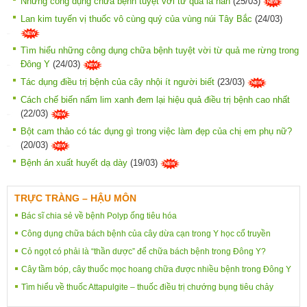
Những công dụng chữa bệnh tuyệt vời từ quả la hán
(25/03)
Lan kim tuyến vị thuốc vô cùng quý của vùng núi Tây Bắc
(24/03)
Tìm hiểu những công dụng chữa bệnh tuyệt vời từ quả me rừng trong
Đông Y
(24/03)
Tác dụng điều trị bệnh của cây nhội ít người biết
(23/03)
Cách chế biến nấm lim xanh đem lại hiệu quả điều trị bệnh cao nhất
(22/03)
Bột cam thảo có tác dụng gì trong việc làm đẹp của chị em phụ nữ?
(20/03)
Bệnh án xuất huyết dạ dày
(19/03)
TRỰC TRÀNG – HẬU MÔN
Bác sĩ chia sẻ về bệnh Polyp ống tiêu hóa
Công dụng chữa bách bệnh của cây dừa cạn trong Y học cổ truyền
Cỏ ngọt có phải là “thần dược” để chữa bách bệnh trong Đông Y?
Cây tầm bóp, cây thuốc mọc hoang chữa được nhiều bệnh trong Đông Y
Tìm hiểu về thuốc Attapulgite – thuốc điều trị chướng bụng tiêu chảy