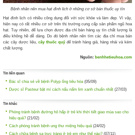
Bệnh nhân nên mua hạt đình lịch ở những cơ sở bán thuốc uy tín
Hạt đình lịch có nhiều công dụng đối với sức khỏe và làm đẹp. Vì vậy,
hiện nay có rất nhiều cơ sở trên thị trường cung cấp sản phẩm ngũ hoa
hạt. Tuy nhiên, để lựa chọn được địa chỉ bán hàng uy tín chất lượng là
điều không hề dễ dàng. Do đó bệnh nhân nên tìm các địa chỉ mua bán
các cây dược liệu,
cây thuốc quý
để tránh hàng giả, hàng nhái và kém
chất lượng.
Nguồn:
benhhetieuhoa.com
Tin liên quan
Bác sĩ chia sẻ về bệnh Polyp ống tiêu hóa
(05/09)
Dược sĩ Pasteur bật mí cách nấu nấm lim xanh chuẩn nhất
(27/03)
Tin khác
Phòng tránh bệnh đường hô hấp ở trẻ khi thời tiết giao mùa sao cho
hiệu quả?
(21/02)
Cách phòng tránh bệnh ung thư miệng hiệu quả
(24/02)
Cách chữa bệnh sa trực tràng ở trẻ em như thế nào?
(07/11)