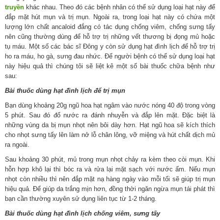
truyền
khác nhau. Theo đó các bệnh nhân có thể sử dụng loại hạt này để
đắp mặt hút mụn và trị mụn. Ngoài ra, trong loại hạt này có chứa một
lượng lớn chất ancaloid đắng có tác dụng chống viêm, chống sưng tấy
nên cũng thường dùng để hỗ trợ trị những vết thương bị đọng mủ hoặc
tụ máu. Một số các bác sĩ Đông y còn sử dụng hạt đình lịch để hỗ trợ trị
ho ra máu, ho gà, sưng đau nhức. Để người bệnh có thể sử dụng loại hạt
này hiệu quả thì chúng tôi sẽ liệt kê một số bài thuốc chữa bệnh như
sau:
Bài thuốc dùng hạt đình lịch để trị mụn
Bạn dùng khoảng 20g ngũ hoa hạt ngâm vào nước nóng 40 độ trong vòng
5 phút. Sau đó đổ nước ra đánh nhuyễn và đắp lên mặt. Đặc biệt là
những vùng da bị mụn nhọt nên bôi dày hơn. Hạt ngũ hoa sẽ kích thích
cho nhọt sưng tấy lên làm nở lỗ chân lông, vỡ miệng và hút chất dịch mủ
ra ngoài.
Sau khoảng 30 phút, mủ trong mụn nhọt chảy ra kèm theo còi mụn. Khi
hỗn hợp khô lại thì bóc ra và rửa lại mặt sạch với nước ấm. Nếu mụn
nhọt còn nhiều thì nên đắp mặt nạ hàng ngày vào mỗi tối sẽ giúp trị mụn
hiệu quả. Để giúp da trắng mịn hơn, đồng thời ngăn ngừa mụn tái phát thì
bạn cần thường xuyên sử dụng liên tục từ 1-2 tháng.
Bài thuốc dùng hạt đình lịch chống viêm, sưng tấy