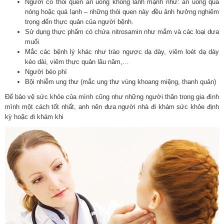
Người có thói quen ăn uống không lành mạnh như: ăn uống quá
nóng hoặc quá lạnh – những thói quen này đều ảnh hưởng nghiêm
trọng đến thực quản của người bệnh.
Sử dụng thực phẩm có chứa nitrosamin như mắm và các loại dưa
muối
Mắc các bệnh lý khác như trào ngược dạ dày, viêm loét dạ dày
kéo dài, viêm thực quản lâu năm,…
Người béo phì
Bội nhiễm ung thư (mắc ung thư vùng khoang miệng, thanh quản)
Để bảo vệ sức khỏe của mình cũng như những người thân trong gia đình
mình một cách tốt nhất, anh nên đưa người nhà đi khám sức khỏe định
kỳ hoặc đi khám khi