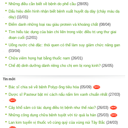
Những điều cần biết về bệnh do phế cầu
(28/05)
Dấu hiệu điển hình nhận biết bệnh xuất huyết dạ dày (chảy máu dạ
dày)
(11/01)
Điểm danh những loại rau giàu protein và khoáng chất
(08/04)
Tìm hiểu tác dụng của bán chi liên trong việc điều trị ung thư giai
đoạn cuối
(12/01)
Uống nước chè đặc: thói quen có thể làm suy giảm chức năng gan
(03/04)
Chữa viêm họng hạt bằng thuốc nam
(26/01)
Chế độ dinh dưỡng dành riêng cho chị em bị rong kinh?
(26/05)
Tin mới
Bác sĩ chia sẻ về bệnh Polyp ống tiêu hóa
(05/09)
Dược sĩ Pasteur bật mí cách nấu nấm lim xanh chuẩn nhất
(27/03)
Cây khổ sâm có tác dụng điều trị bệnh như thế nào?
(26/03)
Những công dụng chữa bệnh tuyệt vời từ quả la hán
(25/03)
Lan kim tuyến vị thuốc vô cùng quý của vùng núi Tây Bắc
(24/03)