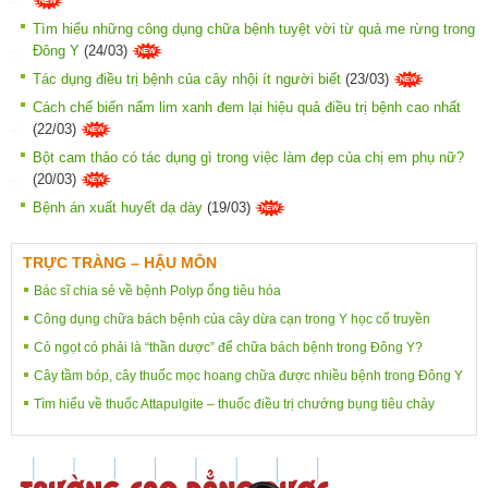
Tìm hiểu những công dụng chữa bệnh tuyệt vời từ quả me rừng trong
Đông Y
(24/03)
Tác dụng điều trị bệnh của cây nhội ít người biết
(23/03)
Cách chế biến nấm lim xanh đem lại hiệu quả điều trị bệnh cao nhất
(22/03)
Bột cam thảo có tác dụng gì trong việc làm đẹp của chị em phụ nữ?
(20/03)
Bệnh án xuất huyết dạ dày
(19/03)
TRỰC TRÀNG – HẬU MÔN
Bác sĩ chia sẻ về bệnh Polyp ống tiêu hóa
Công dụng chữa bách bệnh của cây dừa cạn trong Y học cổ truyền
Cỏ ngọt có phải là “thần dược” để chữa bách bệnh trong Đông Y?
Cây tầm bóp, cây thuốc mọc hoang chữa được nhiều bệnh trong Đông Y
Tìm hiểu về thuốc Attapulgite – thuốc điều trị chướng bụng tiêu chảy