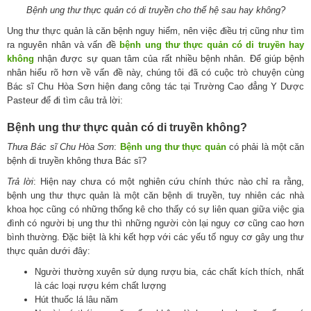
Bệnh ung thư thực quản có di truyền cho thế hệ sau hay không?
Ung thư thực quản là căn bệnh nguy hiểm, nên việc điều trị cũng như tìm
ra nguyên nhân và vấn đề
bệnh ung thư thực quản có di truyền hay
không
nhận được sự quan tâm của rất nhiều bệnh nhân. Để giúp bệnh
nhân hiểu rõ hơn về vấn đề này, chúng tôi đã có cuộc trò chuyện cùng
Bác sĩ Chu Hòa Sơn hiện đang công tác tại Trường Cao đẳng Y Dược
Pasteur để đi tìm câu trả lời:
Bệnh ung thư thực quản có di truyền không?
Thưa Bác sĩ Chu Hòa Sơn
:
Bệnh ung thư thực quản
có phải là một căn
bệnh di truyền không thưa Bác sĩ?
Trả lời
: Hiện nay chưa có một nghiên cứu chính thức nào chỉ ra rằng,
bệnh ung thư thực quản là một căn bệnh di truyền, tuy nhiên các nhà
khoa học cũng có những thống kê cho thấy có sự liên quan giữa việc gia
đình có người bị ung thư thì những người còn lại nguy cơ cũng cao hơn
bình thường. Đặc biệt là khi kết hợp với các yếu tố nguy cơ gây ung thư
thực quản dưới đây:
Người thường xuyên sử dụng rượu bia, các chất kích thích, nhất
là các loại rượu kém chất lượng
Hút thuốc lá lâu năm