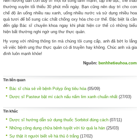
Nên hướng dẫn con duy trì một lối sống lành mạnh, tập thể dục, thể thao
thường xuyên tối thiểu 30 phút mỗi ngày. Bạn cũng nên duy trì cho con
chế độ ăn uống nhiều rau xanh, uống nhiều nước và sử dụng nhiều hoa
quả tươi để bổ sung các chất chống oxy hóa cho cơ thể. Đặc biệt là cần
đến gặp Bác sĩ chuyên khoa ngay khi phát hiện cơ thể có những biểu
hiện bất thường nghi ngờ ung thư thực quản.
Hy vọng với những thông tin mà chúng tôi cung cấp, anh đã bớt lo lắng
về việc bệnh ung thư thực quản có di truyền hay không. Chúc anh và gia
đình luôn mạnh khỏe!
Nguồn:
benhhetieuhoa.com
Tin liên quan
Bác sĩ chia sẻ về bệnh Polyp ống tiêu hóa
(05/09)
Dược sĩ Pasteur bật mí cách nấu nấm lim xanh chuẩn nhất
(27/03)
Tin khác
Dược sĩ hướng dẫn sử dụng thuốc Sorbitol đúng cách
(07/11)
Những công dụng chữa bệnh tuyệt vời từ quả la hán
(25/03)
Sự thật ít người biết về hà thủ ô trắng
(17/02)