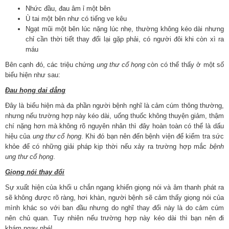
Nhức đầu, đau âm ỉ một bên
Ù tai một bên như có tiếng ve kêu
Ngạt mũi một bên lúc nặng lúc nhẹ, thường không kéo dài nhưng
chỉ cần thời tiết thay đổi lại gặp phải, có người đôi khi còn xì ra
máu
Bên cạnh đó, các triệu chứng
ung thư cổ họng
còn có thể thấy ở một số
biểu hiện như sau:
Đau họng dai dẳng
Đây là biểu hiện mà đa phần người bệnh nghĩ là cảm cúm thông thường,
nhưng nếu trường hợp này kéo dài, uống thuốc không thuyện giảm, thậm
chí nặng hơn mà không rõ nguyên nhân thì đây hoàn toàn có thể là dấu
hiệu của
ung thư cổ họng
. Khi đó bạn nên đến bệnh viện để kiểm tra sức
khỏe để có những giải pháp kịp thời nếu xảy ra trường hợp mắc
bệnh
ung thư cổ họng
.
Giọng nói thay đổi
Sự xuất hiện của khối u chắn ngang khiến giọng nói và âm thanh phát ra
sẽ không được rõ ràng, hơi khàn, người bệnh sẽ cảm thấy giọng nói của
mình khác so với ban đầu nhưng do nghĩ thay đổi này là do cảm cúm
nên chủ quan. Tuy nhiên nếu trường hợp này kéo dài thì bạn nên đi
khám ngay nhé!