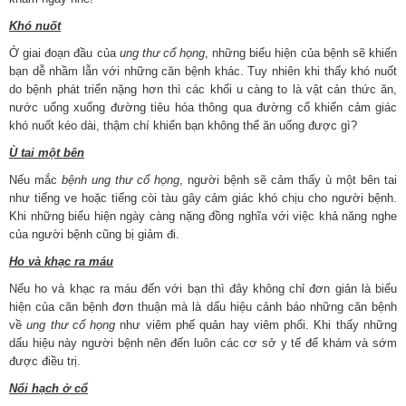
Khó nuốt
Ở giai đoạn đầu của
ung thư cổ họng
, những biểu hiện của bệnh sẽ khiến
bạn dễ nhầm lẫn với những căn bệnh khác. Tuy nhiên khi thấy khó nuốt
do bệnh phát triển nặng hơn thì các khối u càng to là vật cản thức ăn,
nước uống xuống đường tiêu hóa thông qua đường cổ khiến cảm giác
khó nuốt kéo dài, thậm chí khiến bạn không thể ăn uống được gì?
Ù tai một bên
Nếu mắc
bệnh ung thư cổ họng
, người bệnh sẽ cảm thấy ù một bên tai
như tiếng ve hoặc tiếng còi tàu gây cảm giác khó chịu cho người bệnh.
Khi những biểu hiện ngày càng nặng đồng nghĩa với việc khả năng nghe
của người bệnh cũng bị giảm đi.
Ho và khạc ra máu
Nếu ho và khạc ra máu đến với bạn thì đây không chỉ đơn giản là biểu
hiện của căn bệnh đơn thuận mà là dấu hiệu cảnh báo những căn bệnh
về
ung thư cổ họng
như viêm phế quản hay viêm phổi. Khi thấy những
dấu hiệu này người bệnh nên đến luôn các cơ sở y tế để khám và sớm
được điều trị.
Nổi hạch ở cổ