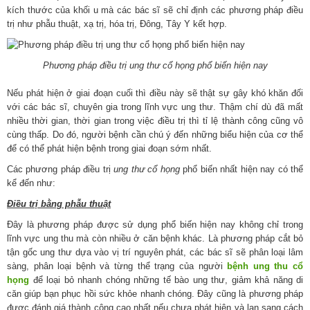
kích thước của khối u mà các bác sĩ sẽ chỉ định các phương pháp điều
trị như phẫu thuật, xạ trị, hóa trị, Đông, Tây Y kết hợp.
Phương pháp điều trị ung thư cổ họng phổ biến hiện nay
Nếu phát hiện ở giai đoạn cuối thì điều này sẽ thật sự gây khó khăn đối
với các bác sĩ, chuyên gia trong lĩnh vực ung thư. Thậm chí dù đã mất
nhiều thời gian, thời gian trong việc điều trị thì tỉ lệ thành công cũng vô
cùng thấp. Do đó, người bệnh cần chú ý đến những biểu hiện của cơ thể
để có thể phát hiện bệnh trong giai đoạn sớm nhất.
Các phương pháp điều trị
ung thư cổ họng
phổ biến nhất hiện nay có thể
kể đến như:
Điều trị bằng phẫu thuật
Đây là phương pháp được sử dụng phổ biến hiện nay không chỉ trong
lĩnh vực ung thu mà còn nhiều ở căn bệnh khác. Là phương pháp cắt bỏ
tận gốc ung thư dựa vào vị trí nguyên phát, các bác sĩ sẽ phân loại lâm
sàng, phân loại bệnh và từng thể trạng của người
bệnh ung thu cổ
họng
để loại bỏ nhanh chóng những tế bào ung thư, giảm khả năng di
căn giúp bạn phục hồi sức khỏe nhanh chóng. Đây cũng là phương pháp
được đánh giá thành công cao nhất nếu chưa phát hiện và lan sang cách