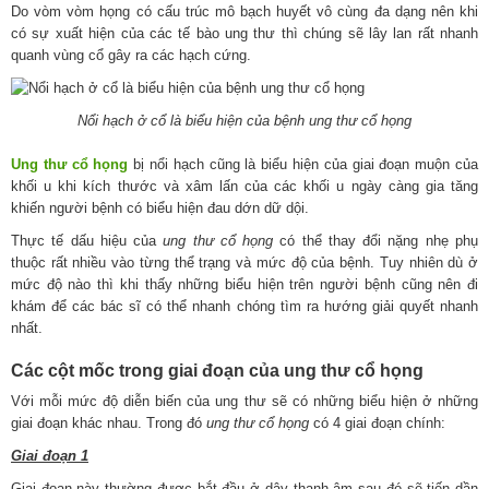
Do vòm vòm họng có cấu trúc mô bạch huyết vô cùng đa dạng nên khi
có sự xuất hiện của các tế bào ung thư thì chúng sẽ lây lan rất nhanh
quanh vùng cổ gây ra các hạch cứng.
Nổi hạch ở cổ là biểu hiện của bệnh ung thư cổ họng
Ung thư cổ họng
bị nổi hạch cũng là biểu hiện của giai đoạn muộn của
khối u khi kích thước và xâm lấn của các khối u ngày càng gia tăng
khiến người bệnh có biểu hiện đau dớn dữ dội.
Thực tế dấu hiệu của
ung thư cổ họng
có thể thay đổi nặng nhẹ phụ
thuộc rất nhiều vào từng thể trạng và mức độ của bệnh. Tuy nhiên dù ở
mức độ nào thì khi thấy những biểu hiện trên người bệnh cũng nên đi
khám để các bác sĩ có thể nhanh chóng tìm ra hướng giải quyết nhanh
nhất.
Các cột mốc trong giai đoạn của ung thư cổ họng
Với mỗi mức độ diễn biến của ung thư sẽ có những biểu hiện ở những
giai đoạn khác nhau. Trong đó
ung thư cổ họng
có 4 giai đoạn chính:
Giai đoạn 1
Giai đoạn này thường được bắt đầu ở dây thanh âm sau đó sẽ tiến dần