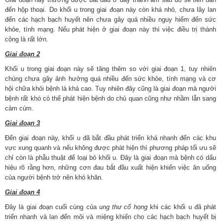
đến hộp thoại. Do khối u trong giai đoạn này còn khá nhỏ, chưa lây lan
đến các hạch bạch huyết nên chưa gây quá nhiều nguy hiểm đến sức
khỏe, tính mạng. Nếu phát hiện ở giai đoạn này thì việc điều trị thành
công là rất lớn.
Giai đoạn 2
Khối u trong giai đoạn này sẽ tăng thêm so với giai đoạn 1, tuy nhiên
chúng chưa gây ảnh hưởng quá nhiều đến sức khỏe, tính mạng và cơ
hội chữa khỏi bệnh là khá cao. Tuy nhiên đây cũng là giai đoạn mà người
bệnh rất khó có thể phát hiện bệnh do chủ quan cũng như nhầm lẫn sang
cảm cúm.
Giai đoạn 3
Đến giai đoạn này, khối u đã bắt đầu phát triển khá nhanh đến các khu
vực xung quanh và nếu không được phát hiện thì phương pháp tối ưu sẽ
chỉ còn là phẫu thuật để loại bỏ khối u. Đây là giai đoạn mà bệnh có dấu
hiệu rõ rằng hơn, những cơn đau bắt đầu xuất hiện khiến việc ăn uống
của người bệnh trở nên khó khăn.
Giai đoạn 4
Đây là giai đoạn cuối cùng của
ung thư cổ họng
khi các khối u đã phát
triển nhanh và lan đến môi và miệng khiến cho các hạch bạch huyết bị