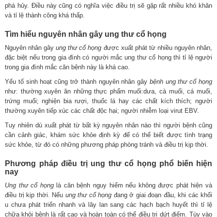
phá hủy. Điều này cũng có nghĩa việc điều trị sẽ gặp rất nhiều khó khăn
và tỉ lệ thành công khá thấp.
Tìm hiểu nguyên nhân gây ung thư cổ họng
Nguyên nhân gây
ung thư cổ họng
được xuất phát từ nhiều nguyên nhân,
đặc biệt nếu trong gia đình có người mắc ung thư cổ họng thì tỉ lệ người
trong gia đình mắc căn bệnh này là khá cao.
Yếu tố sinh hoạt cũng trở thành nguyên nhân gây
bệnh ung thư cổ họng
như: thường xuyên ăn những thực phẩm muối:dưa, cà muối, cá muối,
trứng muối; nghiện bia rượi, thuốc lá hay các chất kích thích; người
thường xuyên tiếp xúc các chất độc hại; người nhiễm loại virut EBV.
Tuy nhiên dù xuất phát từ bất kỳ nguyên nhân nào thì người bệnh cũng
cần cảnh giác, khám sức khỏe định kỳ để có thể biết được tình trạng
sức khỏe, từ đó có những phương pháp phòng tránh và điều trị kịp thời.
Phương pháp điều trị ung thư cổ họng phổ biến hiện
nay
Ung thư cổ họng
là căn bệnh nguy hiểm nếu không được phát hiện và
điều trị kịp thời. Nếu
ung thư cổ họng
đang ở giai đoạn đầu, khi các khối
u chưa phát triển nhanh và lây lan sang các hạch bạch huyết thì tỉ lệ
chữa khỏi bệnh là rất cao và hoàn toàn có thể điều trị dứt điểm. Tùy vào