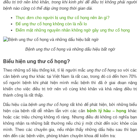
điều trị trở nên khó khăn, trong khi kinh phí để điều trị không phải người
bệnh nào cũng có thể đáp ứng trong thời gian dài.
Thực đơn cho người bị ung thư cổ họng nên ăn gì?
Để ung thư cổ họng không còn là nỗi lo
Điểm mặt những nguyên nhân không ngờ gây ung thư cổ họng
Bệnh ung thư cổ họng và những dấu hiệu bất ngờ
Biểu hiện ung thư cổ họng?
Theo những số liệu thống kê, tỉ lệ người mắc
ung thư cổ họng
so với các
căn bệnh ung thư khác tại Việt Nam là rất cao, trong đó có đến hơn 70%
số người bệnh khi phát hiện mình mắc bệnh thì đã ở giai đoạn nặng
khiến cho việc điều trị trở nên vô cùng khó khăn và khả năng điều trị
thành công là rất thấp.
Dấu hiệu của
bệnh ung thư cổ họng
rất khó để phát hiện, bởi những biểu
hiện của bệnh rất dễ nhầm lẫn với các căn
bệnh lý hầu – họng
khác
hoặc các triệu chứng không rõ ràng. Nhưng điều đó không có nghĩa bạn
không nhận ra những bất thường nếu chú ý một chút đến sức khỏe của
mình. Theo các chuyên gia, nếu nhận thấy những dấu hiệu sau thì bạn
nên đến các bệnh viện, phòng khám chuyên khoa để kiểm tra: