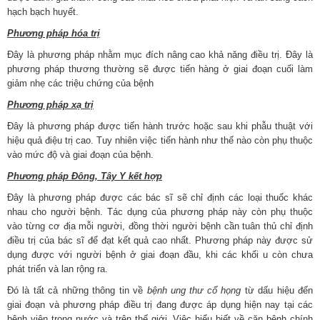
hạch bạch huyết.
Phương pháp hóa trị
Đây là phương pháp nhằm mục đích nâng cao khả năng điều trị. Đây là
phương pháp thương thường sẽ được tiến hàng ở giai đoạn cuối làm
giảm nhẹ các triệu chứng của bệnh
Phương pháp xạ trị
Đây là phương pháp được tiến hành trước hoặc sau khi phẫu thuật với
hiệu quả điệu trị cao. Tuy nhiên việc tiến hành như thế nào còn phụ thuộc
vào mức độ và giai đoạn của bệnh.
Phương pháp Đông, Tây Y kết hợp
Đây là phương pháp được các bác sĩ sẽ chỉ định các loại thuốc khác
nhau cho người bệnh. Tác dụng của phương pháp này còn phụ thuộc
vào từng cơ địa mỗi người, đồng thời người bệnh cần tuân thủ chỉ định
điều trị của bác sĩ để đạt kết quả cao nhất. Phương pháp này được sử
dụng được với người bệnh ở giai đoạn đầu, khi các khối u còn chưa
phát triển và lan rộng ra.
Đó là tất cả những thông tin về
bệnh ung thư cổ họng
từ dấu hiệu đến
giai đoạn và phương pháp điều trị đang được áp dụng hiện nay tại các
bệnh viện trong nước và trên thế giới. Việc hiểu biết về căn bệnh chính