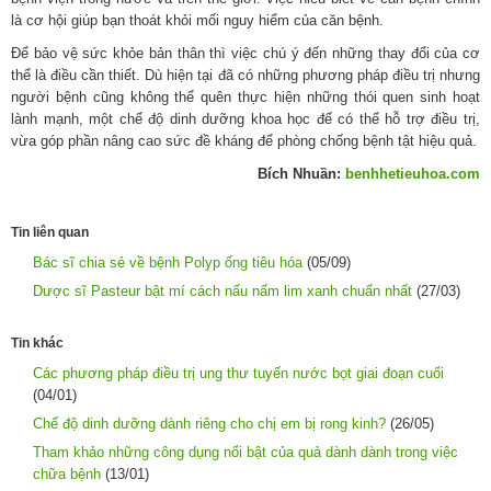
là cơ hội giúp bạn thoát khỏi mối nguy hiểm của căn bệnh.
Để bảo vệ sức khỏe bản thân thì việc chú ý đến những thay đổi của cơ
thể là điều cần thiết. Dù hiện tại đã có những phương pháp điều trị nhưng
người bệnh cũng không thể quên thực hiện những thói quen sinh hoạt
lành mạnh, một chế độ dinh dưỡng khoa học để có thể hỗ trợ điều trị,
vừa góp phần nâng cao sức đề kháng để phòng chống bệnh tật hiệu quả.
Bích Nhuần:
benhhetieuhoa.com
Tin liên quan
Bác sĩ chia sẻ về bệnh Polyp ống tiêu hóa
(05/09)
Dược sĩ Pasteur bật mí cách nấu nấm lim xanh chuẩn nhất
(27/03)
Tin khác
Các phương pháp điều trị ung thư tuyến nước bọt giai đoạn cuối
(04/01)
Chế độ dinh dưỡng dành riêng cho chị em bị rong kinh?
(26/05)
Tham khảo những công dụng nổi bật của quả dành dành trong việc
chữa bệnh
(13/01)