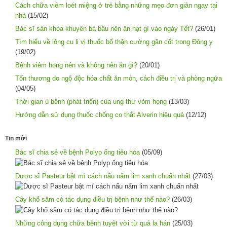
Cách chữa viêm loét miệng ở trẻ bằng những mẹo đơn giản ngay tại
nhà
(15/02)
Bác sĩ sản khoa khuyên bà bầu nên ăn hạt gì vào ngày Tết?
(26/01)
Tìm hiểu về lông cu li vị thuốc bổ thận cường gân cốt trong Đông y
(19/02)
Bệnh viêm họng nên và không nên ăn gì?
(20/01)
Tổn thương do ngộ độc hóa chất ăn mòn, cách điều trị và phòng ngừa
(04/05)
Thời gian ủ bệnh (phát triển) của ung thư vòm họng
(13/03)
Hướng dẫn sử dụng thuốc chống co thắt Alverin hiệu quả
(12/12)
Tin mới
Bác sĩ chia sẻ về bệnh Polyp ống tiêu hóa
(05/09)
Dược sĩ Pasteur bật mí cách nấu nấm lim xanh chuẩn nhất
(27/03)
Cây khổ sâm có tác dụng điều trị bệnh như thế nào?
(26/03)
Những công dụng chữa bệnh tuyệt vời từ quả la hán
(25/03)