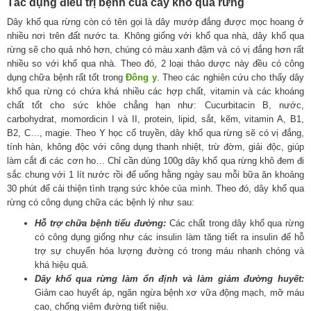
Tác dụng điều trị bệnh của cây khổ qua rừng
Dây khổ qua rừng còn có tên gọi là dây mướp đắng được mọc hoang ở
nhiều nơi trên đất nước ta. Không giống với khổ qua nhà, dây khổ qua
rừng sẽ cho quả nhỏ hơn, chúng có màu xanh đậm và có vị đắng hơn rất
nhiều so với khổ qua nhà. Theo đó, 2 loại thảo dược này đều có công
dụng chữa bệnh rất tốt trong
Đông y
. Theo các nghiên cứu cho thấy dây
khổ qua rừng có chứa khá nhiều các hợp chất, vitamin và các khoáng
chất tốt cho sức khỏe chẳng hạn như: Cucurbitacin B, nước,
carbohydrat, momordicin I và II, protein, lipid, sắt, kẽm, vitamin A, B1,
B2, C…, magie. Theo Y học cổ truyền, dây khổ qua rừng sẽ có vị đắng,
tính hàn, không độc với công dụng thanh nhiệt, trừ đờm, giải độc, giúp
làm cắt đi các cơn ho… Chỉ cần dùng 100g dây khổ qua rừng khô đem đi
sắc chung với 1 lít nước rồi để uống hằng ngày sau mỗi bữa ăn khoảng
30 phút để cải thiện tình trạng sức khỏe của mình. Theo đó, dây khổ qua
rừng có công dụng chữa các bệnh lý như sau:
Hỗ trợ chữa bệnh tiểu đường:
Các chất trong dây khổ qua rừng
có công dụng giống như các insulin làm tăng tiết ra insulin để hỗ
trợ sự chuyển hóa lượng đường có trong máu nhanh chóng và
khá hiệu quả.
Dây khổ qua rừng làm ổn định và làm giảm đường huyết:
Giảm cao huyết áp, ngăn ngừa bệnh xơ vữa động mạch, mỡ máu
cao, chống viêm đường tiết niệu.