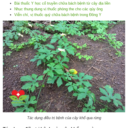
Bài thuốc Y học cổ truyền chữa bách bệnh từ cây địa liền
Nhục thung dung vị thuốc phòng the cho các qúy ông
Viễn chí, vị thuốc quý chữa bách bệnh trong Đông Y
Tác dụng điều trị bệnh của cây khổ qua rừng