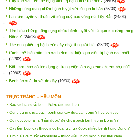
Cây khổ sâm có tác dụng điều trị bệnh như thế nào?
(26/03)
Những công dụng chữa bệnh tuyệt vời từ quả la hán
(25/03)
Lan kim tuyến vị thuốc vô cùng quý của vùng núi Tây Bắc
(24/03)
Tìm hiểu những công dụng chữa bệnh tuyệt vời từ quả me rừng trong
Đông Y
(24/03)
Tác dụng điều trị bệnh của cây nhội ít người biết
(23/03)
Cách chế biến nấm lim xanh đem lại hiệu quả điều trị bệnh cao nhất
(22/03)
Bột cam thảo có tác dụng gì trong việc làm đẹp của chị em phụ nữ?
(20/03)
Bệnh án xuất huyết dạ dày
(19/03)
TRỰC TRÀNG – HẬU MÔN
Bác sĩ chia sẻ về bệnh Polyp ống tiêu hóa
Công dụng chữa bách bệnh của cây dừa cạn trong Y học cổ truyền
Cỏ ngọt có phải là “thần dược” để chữa bách bệnh trong Đông Y?
Cây tầm bóp, cây thuốc mọc hoang chữa được nhiều bệnh trong Đông Y
Tìm hiểu về thuốc Attapulgite – thuốc điều trị chướng bụng tiêu chảy