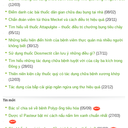
(12/03)
Điểm danh các bài thuốc dân gian chữa đau bụng tại nhà
(08/02)
Chẩn đoán viêm túi thừa Meckel và cách điều trị hiệu quả
(20/11)
Tìm hiểu về thuốc Attapulgite – thuốc điều trị chướng bụng tiêu chảy
(05/11)
Những biểu hiện điển hình của bệnh viêm thực quản mà nhiều người
không biết
(30/12)
Sử dụng thuốc Diosmectit cần lưu ý những điều gì?
(17/11)
Tìm hiểu những tác dụng chữa bệnh tuyệt vời của cây ba kích trong
Đông y
(28/01)
Thiên niên kiện cây thuốc quý có tác dụng chữa bệnh xương khớp
(12/03)
Tác dụng của bắp cải giúp ngăn ngừa ung thư hiệu quả
(22/12)
Tin mới
Bác sĩ chia sẻ về bệnh Polyp ống tiêu hóa
(05/09)
Dược sĩ Pasteur bật mí cách nấu nấm lim xanh chuẩn nhất
(27/03)