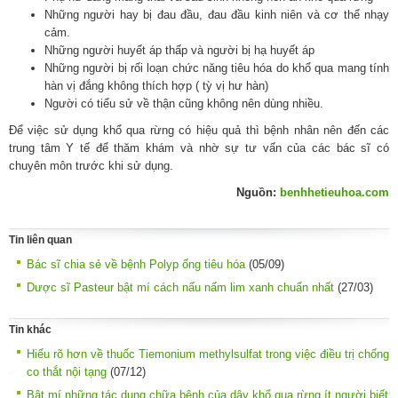
Những người hay bị đau đầu, đau đầu kinh niên và cơ thể nhạy
cảm.
Những người huyết áp thấp và người bị hạ huyết áp
Những người bị rối loạn chức năng tiêu hóa do khổ qua mang tính
hàn vị đắng không thích hợp ( tỳ vị hư hàn)
Người có tiểu sử về thận cũng không nên dùng nhiều.
Để việc sử dụng khổ qua rừng có hiệu quả thì bệnh nhân nên đến các
trung tâm Y tế để thăm khám và nhờ sự tư vấn của các bác sĩ có
chuyên môn trước khi sử dụng.
Nguồn:
benhhetieuhoa.com
Tin liên quan
Bác sĩ chia sẻ về bệnh Polyp ống tiêu hóa
(05/09)
Dược sĩ Pasteur bật mí cách nấu nấm lim xanh chuẩn nhất
(27/03)
Tin khác
Hiểu rõ hơn về thuốc Tiemonium methylsulfat trong việc điều trị chống
co thắt nội tạng
(07/12)
Bật mí những tác dụng chữa bệnh của dây khổ qua rừng ít người biết