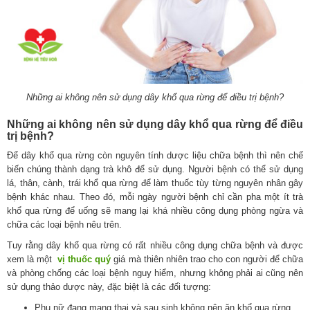
Những ai không nên sử dụng dây khổ qua rừng để điều trị bệnh?
Những ai không nên sử dụng dây khổ qua rừng để điều
trị bệnh?
Để dây khổ qua rừng còn nguyên tính dược liệu chữa bệnh thì nên chế
biến chúng thành dạng trà khô để sử dụng. Người bệnh có thể sử dụng
lá, thân, cành, trái khổ qua rừng để làm thuốc tùy từng nguyên nhân gây
bệnh khác nhau. Theo đó, mỗi ngày người bệnh chỉ cần pha một ít trà
khổ qua rừng để uống sẽ mang lại khá nhiều công dụng phòng ngừa và
chữa các loại bệnh nêu trên.
Tuy rằng dây khổ qua rừng có rất nhiều công dụng chữa bệnh và được
xem là một
vị thuốc quý
giá mà thiên nhiên trao cho con người để chữa
và phòng chống các loại bệnh nguy hiểm, nhưng không phải ai cũng nên
sử dụng thảo dược này, đặc biệt là các đối tượng:
Phụ nữ đang mang thai và sau sinh không nên ăn khổ qua rừng