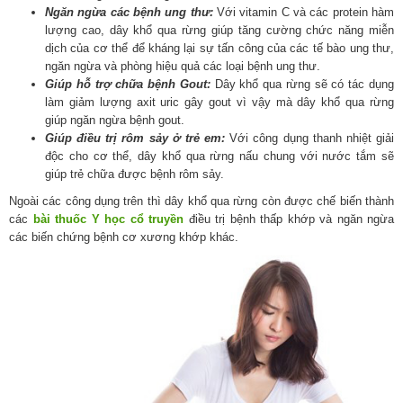
Ngăn ngừa các bệnh ung thư:
Với vitamin C và các protein hàm
lượng cao, dây khổ qua rừng giúp tăng cường chức năng miễn
dịch của cơ thể để kháng lại sự tấn công của các tế bào ung thư,
ngăn ngừa và phòng hiệu quả các loại bệnh ung thư.
Giúp hỗ trợ chữa bệnh Gout:
Dây khổ qua rừng sẽ có tác dụng
làm giảm lượng axit uric gây gout vì vậy mà dây khổ qua rừng
giúp ngăn ngừa bệnh gout.
Giúp điều trị rôm sảy ở trẻ em:
Với công dụng thanh nhiệt giải
độc cho cơ thể, dây khổ qua rừng nấu chung với nước tắm sẽ
giúp trẻ chữa được bệnh rôm sảy.
Ngoài các công dụng trên thì dây khổ qua rừng còn được chế biến thành
các
bài thuốc Y học cổ truyền
điều trị bệnh thấp khớp và ngăn ngừa
các biến chứng bệnh cơ xương khớp khác.