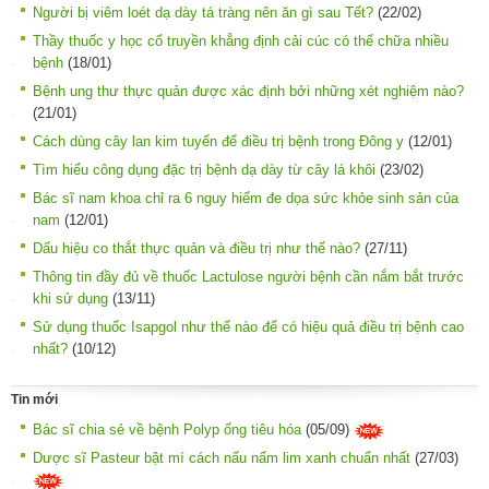
Người bị viêm loét dạ dày tá tràng nên ăn gì sau Tết?
(22/02)
Thầy thuốc y học cổ truyền khẳng định cải cúc có thể chữa nhiều
bệnh
(18/01)
Bệnh ung thư thực quản được xác định bởi những xét nghiệm nào?
(21/01)
Cách dùng cây lan kim tuyến để điều trị bệnh trong Đông y
(12/01)
Tìm hiểu công dụng đặc trị bệnh dạ dày từ cây lá khôi
(23/02)
Bác sĩ nam khoa chỉ ra 6 nguy hiểm đe dọa sức khỏe sinh sản của
nam
(12/01)
Dấu hiệu co thắt thực quản và điều trị như thế nào?
(27/11)
Thông tin đầy đủ về thuốc Lactulose người bệnh cần nắm bắt trước
khi sử dụng
(13/11)
Sử dụng thuốc Isapgol như thế nào để có hiệu quả điều trị bệnh cao
nhất?
(10/12)
Tin mới
Bác sĩ chia sẻ về bệnh Polyp ống tiêu hóa
(05/09)
Dược sĩ Pasteur bật mí cách nấu nấm lim xanh chuẩn nhất
(27/03)