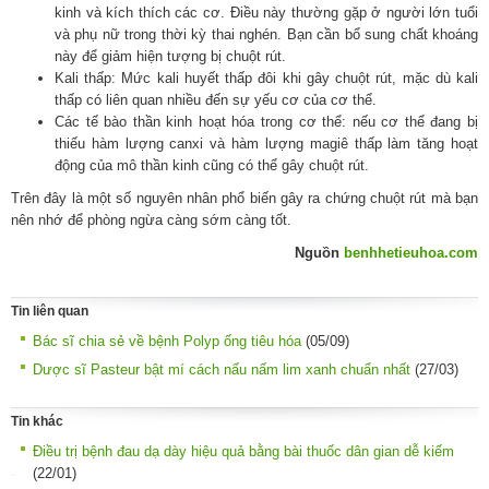
kinh và kích thích các cơ. Điều này thường gặp ở người lớn tuổi
và phụ nữ trong thời kỳ thai nghén. Bạn cần bổ sung chất khoáng
này để giảm hiện tượng bị chuột rút.
Kali thấp: Mức kali huyết thấp đôi khi gây chuột rút, mặc dù kali
thấp có liên quan nhiều đến sự yếu cơ của cơ thể.
Các tế bào thần kinh hoạt hóa trong cơ thể: nếu cơ thể đang bị
thiếu hàm lượng canxi và hàm lượng magiê thấp làm tăng hoạt
động của mô thần kinh cũng có thể gây chuột rút.
Trên đây là một số nguyên nhân phổ biến gây ra chứng chuột rút mà bạn
nên nhớ để phòng ngừa càng sớm càng tốt.
Nguồn
benhhetieuhoa.com
Tin liên quan
Bác sĩ chia sẻ về bệnh Polyp ống tiêu hóa
(05/09)
Dược sĩ Pasteur bật mí cách nấu nấm lim xanh chuẩn nhất
(27/03)
Tin khác
Điều trị bệnh đau dạ dày hiệu quả bằng bài thuốc dân gian dễ kiếm
(22/01)