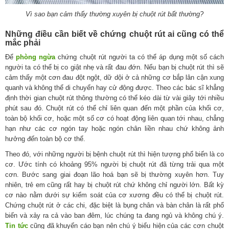
Vì sao bạn cảm thấy thường xuyên bị chuột rút bất thường?
Những điều cần biết về chứng chuột rút ai cũng có thể
mắc phải
Để
phòng ngừa
chứng chuột rút người ta có thể áp dụng một số cách
người ta có thể bị co giật nhẹ và rất đau đớn. Nếu bạn bị chuột rút thì sẽ
cảm thấy một cơn đau đột ngột, dữ dội ở cả những cơ bắp lân cận xung
quanh và không thể di chuyển hay cử động được. Theo các bác sĩ khẳng
định thời gian chuột rút thông thường có thể kéo dài từ vài giây tới nhiều
phút sau đó. Chuột rút có thể chỉ liên quan đến một phần của khối cơ,
toàn bộ khối cơ, hoặc một số cơ có hoạt động liên quan tới nhau, chẳng
hạn như các cơ ngón tay hoặc ngón chân liền nhau chứ không ảnh
hưởng đến toàn bộ cơ thể.
Theo đó, với những người bị bệnh chuột rút thì hiện tượng phổ biến là co
cơ. Ước tính có khoảng 95% người bị chuột rút đã từng trải qua một
cơn. Bước sang giai đoạn lão hoá bạn sẽ bị thường xuyên hơn. Tuy
nhiên, trẻ em cũng rất hay bị chuột rút chứ không chỉ người lớn. Bất kỳ
cơ nào nằm dưới sự kiểm soát của cơ xương đều có thể bị chuột rút.
Chứng chuột rút ở các chi, đặc biệt là bụng chân và bàn chân là rất phổ
biến và xảy ra cả vào ban đêm, lúc chúng ta đang ngủ và không chú ý.
Tin tức
cũng đã khuyến cáo bạn nên chú ý biểu hiện của các cơn chuột