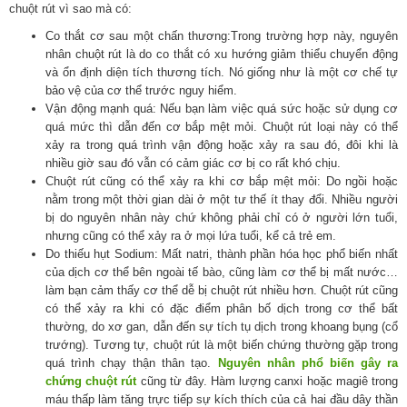
chuột rút vì sao mà có:
Co thắt cơ sau một chấn thương:Trong trường hợp này, nguyên
nhân chuột rút là do co thắt có xu hướng giảm thiểu chuyển động
và ổn định diện tích thương tích. Nó giống như là một cơ chế tự
bảo vệ của cơ thể trước nguy hiểm.
Vận động mạnh quá: Nếu bạn làm việc quá sức hoặc sử dụng cơ
quá mức thì dẫn đến cơ bắp mệt mỏi. Chuột rút loại này có thể
xảy ra trong quá trình vận động hoặc xảy ra sau đó, đôi khi là
nhiều giờ sau đó vẫn có cảm giác cơ bị co rất khó chịu.
Chuột rút cũng có thể xảy ra khi cơ bắp mệt mỏi: Do ngồi hoặc
nằm trong một thời gian dài ở một tư thế ít thay đổi. Nhiều người
bị do nguyên nhân này chứ không phải chỉ có ở người lớn tuổi,
nhưng cũng có thể xảy ra ở mọi lứa tuổi, kể cả trẻ em.
Do thiếu hụt Sodium: Mất natri, thành phần hóa học phổ biến nhất
của dịch cơ thể bên ngoài tế bào, cũng làm cơ thể bị mất nước…
làm bạn cảm thấy cơ thể dễ bị chuột rút nhiều hơn. Chuột rút cũng
có thể xảy ra khi có đặc điểm phân bố dịch trong cơ thể bất
thường, do xơ gan, dẫn đến sự tích tụ dịch trong khoang bụng (cổ
trướng). Tương tự, chuột rút là một biến chứng thường gặp trong
quá trình chạy thận thân tạo.
Nguyên nhân phổ biến gây ra
chứng chuột rút
cũng từ đây. Hàm lượng canxi hoặc magiê trong
máu thấp làm tăng trực tiếp sự kích thích của cả hai đầu dây thần