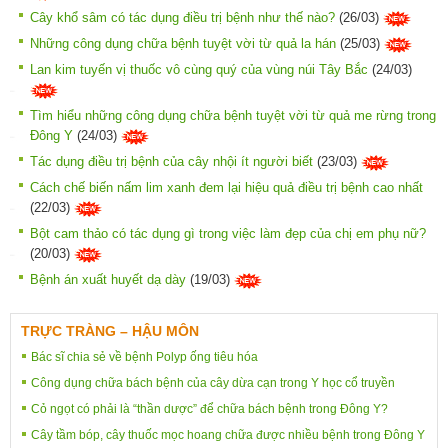
Cây khổ sâm có tác dụng điều trị bệnh như thế nào?
(26/03)
Những công dụng chữa bệnh tuyệt vời từ quả la hán
(25/03)
Lan kim tuyến vị thuốc vô cùng quý của vùng núi Tây Bắc
(24/03)
Tìm hiểu những công dụng chữa bệnh tuyệt vời từ quả me rừng trong
Đông Y
(24/03)
Tác dụng điều trị bệnh của cây nhội ít người biết
(23/03)
Cách chế biến nấm lim xanh đem lại hiệu quả điều trị bệnh cao nhất
(22/03)
Bột cam thảo có tác dụng gì trong việc làm đẹp của chị em phụ nữ?
(20/03)
Bệnh án xuất huyết dạ dày
(19/03)
TRỰC TRÀNG – HẬU MÔN
Bác sĩ chia sẻ về bệnh Polyp ống tiêu hóa
Công dụng chữa bách bệnh của cây dừa cạn trong Y học cổ truyền
Cỏ ngọt có phải là “thần dược” để chữa bách bệnh trong Đông Y?
Cây tầm bóp, cây thuốc mọc hoang chữa được nhiều bệnh trong Đông Y