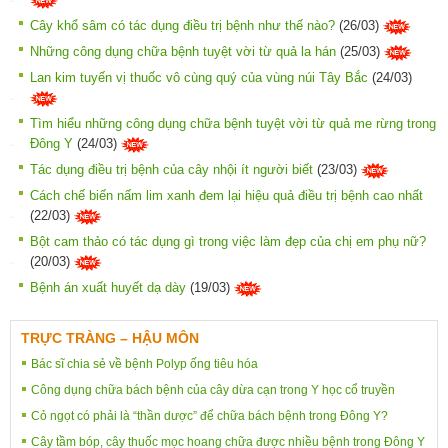
Cây khổ sâm có tác dụng điều trị bệnh như thế nào?
(26/03)
Những công dụng chữa bệnh tuyệt vời từ quả la hán
(25/03)
Lan kim tuyến vị thuốc vô cùng quý của vùng núi Tây Bắc
(24/03)
Tìm hiểu những công dụng chữa bệnh tuyệt vời từ quả me rừng trong
Đông Y
(24/03)
Tác dụng điều trị bệnh của cây nhội ít người biết
(23/03)
Cách chế biến nấm lim xanh đem lại hiệu quả điều trị bệnh cao nhất
(22/03)
Bột cam thảo có tác dụng gì trong việc làm đẹp của chị em phụ nữ?
(20/03)
Bệnh án xuất huyết dạ dày
(19/03)
TRỰC TRÀNG – HẬU MÔN
Bác sĩ chia sẻ về bệnh Polyp ống tiêu hóa
Công dụng chữa bách bệnh của cây dừa cạn trong Y học cổ truyền
Cỏ ngọt có phải là “thần dược” để chữa bách bệnh trong Đông Y?
Cây tầm bóp, cây thuốc mọc hoang chữa được nhiều bệnh trong Đông Y