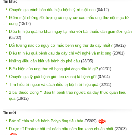
Tin khác
Chuyên gia cảnh báo dấu hiệu bệnh lý rò ruột non
(04/12)
Điểm mặt những đối tượng có nguy cơ cao mắc ung thư nội mạc tử
cung
(13/12)
Điều trị hiệu quả ho khan ngay tại nhà với bài thuốc dân gian đơn giản
(05/02)
Đối tượng nào có nguy cơ mắc bệnh ung thư dạ dày nhất?
(06/12)
Điều trị hiệu quả bệnh đau dạ dày chỉ với nghệ và mật ong
(23/01)
Những điều cần biết về bệnh do phế cầu
(28/05)
Biểu hiện của ung thư cổ họng giai đoạn đầu là gì?
(02/01)
Chuyên gia lý giải bệnh giời leo (zona) là bệnh gì?
(07/04)
Tìm hiểu trĩ ngoại và cách điều trị bệnh trĩ hiệu quả
(02/11)
2 bài thuốc Đông Y điều trị bệnh trào ngược dạ dày thực quản hiệu
quả
(18/12)
Tin mới
Bác sĩ chia sẻ về bệnh Polyp ống tiêu hóa
(05/09)
Dược sĩ Pasteur bật mí cách nấu nấm lim xanh chuẩn nhất
(27/03)