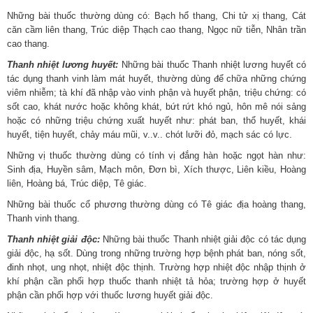
Những bài thuốc thường dùng có: Bạch hổ thang, Chi tử xị thang, Cát
căn cầm liên thang, Trúc diệp Thạch cao thang, Ngọc nữ tiễn, Nhân trần
cao thang.
Thanh nhiệt lương huyết:
Những bài thuốc Thanh nhiệt lương huyết có
tác dụng thanh vinh làm mát huyết, thường dùng để chữa những chứng
viêm nhiễm; tà khí đã nhập vào vinh phận và huyết phận, triệu chứng: có
sốt cao, khát nước hoặc không khát, bứt rứt khó ngủ, hôn mê nói sảng
hoặc có những triệu chứng xuất huyết như: phát ban, thổ huyết, khái
huyết, tiện huyết, chảy máu mũi, v..v.. chót lưỡi đỏ, mạch sác có lực.
Những vị thuốc thường dùng có tính vị đắng hàn hoặc ngọt hàn như:
Sinh địa, Huyền sâm, Mạch môn, Đơn bì, Xích thược, Liên kiều, Hoàng
liên, Hoàng bá, Trúc diệp, Tê giác.
Những bài thuốc cổ phương thường dùng có Tê giác địa hoàng thang,
Thanh vinh thang.
Thanh nhiệt giải độc:
Những bài thuốc Thanh nhiệt giải độc có tác dụng
giải độc, hạ sốt. Dùng trong những trường hợp bệnh phát ban, nóng sốt,
đinh nhọt, ung nhọt, nhiệt độc thịnh. Trường hợp nhiệt độc nhập thịnh ở
khí phận cần phối hợp thuốc thanh nhiệt tả hỏa; trường hợp ở huyết
phận cần phối hợp với thuốc lương huyết giải độc.