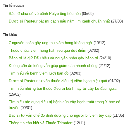
Tin liên quan
Bác sĩ chia sẻ về bệnh Polyp ống tiêu hóa
(05/09)
Dược sĩ Pasteur bật mí cách nấu nấm lim xanh chuẩn nhất
(27/03)
Tin khác
7 nguyên nhân gây ung thư vòm họng không ngờ
(19/12)
Thuốc chữa viêm họng hạt hiệu quả dứt điểm
(02/02)
Bệnh trĩ là gì? Dấu hiệu và nguyên nhân gây bệnh trĩ
(24/10)
Không cần ăn kiêng vẫn giúp giảm cân nhanh chóng
(21/12)
Tìm hiểu về bệnh viêm lưỡi bản đồ
(02/03)
Dược sĩ Pasteur tư vấn thuốc điều trị viêm họng hiệu quả
(01/02)
Tìm hiểu những bài thuốc điều trị bệnh hay từ cây ké đầu ngựa
(15/02)
Tìm hiểu tác dụng điều trị bệnh của cây bạch truật trong Y học cổ
truyền
(09/01)
Bác sĩ tư vấn chế độ dinh dưỡng cho người bị viêm tụy cấp
(11/05)
Thông tin cần biết về Thuốc Trimafort
(12/11)