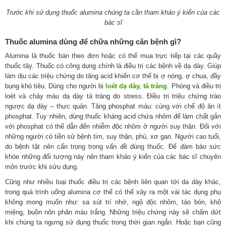
Trước khi sử dụng thuốc alumina chúng ta cần tham khảo ý kiến của các
bác sĩ
Thuốc alumina dùng để chữa những căn bệnh gì?
Alumina là thuốc bán theo đơn hoặc có thể mua trực tiếp tại các quầy
thuốc tây. Thuốc có công dụng chính là điều trị các bệnh về dạ dày. Giúp
làm dịu các triệu chứng do tăng acid khiến cơ thể bị ợ nóng, ợ chua, đầy
bụng khó tiêu. Dùng cho người bị
loét dạ dày, tá tràng
. Phòng và điều trị
loét và chảy máu dạ dày tá tràng do stress. Điều trị triệu chứng trào
ngược dạ dày – thực quản. Tăng phosphat máu: cùng với chế độ ăn ít
phosphat. Tuy nhiên, dùng thuốc kháng acid chứa nhôm để làm chất gắn
với phosphat có thể dẫn đến nhiễm độc nhôm ở người suy thận. Đối với
những người có tiền sử bệnh tim, suy thận, phù, xơ gan. Người cao tuổi,
do bệnh tật nên cẩn trọng trong vấn đề dùng thuốc. Để đảm bảo sức
khỏe những đối tượng này nên tham khảo ý kiến của các bác sĩ chuyên
môn trước khi sửu dụng.
Cũng như nhiều loại thuốc điều trị các bệnh liên quan tới da dày khác,
trong quá trình uống alumina cơ thể có thể xảy ra một vài tác dụng phụ
không mong muốn như: sa sút trí nhớ, ngộ độc nhôm, táo bón, khô
miệng, buồn nôn phân màu trắng. Những triệu chứng này sẽ chấm dứt
khi chúng ta ngưng sử dụng thuốc trong thời gian ngắn. Hoặc bạn cũng