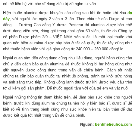
có thể liên hệ với bác sĩ đang điều trị để nghe tư vấn.
Hiện thuốc alumina được khuyến cáo dùng sau khi ăn hoặc khi đau
dạ
dày
, với người lớn ngày 2 viên x 3 lần. Theo chia sẻ của Dược sĩ cao
đẳng – Trường Cao đẳng Y dược Pasterur thì alumina được bào chế
dưới dạng viên nén, đóng gói trong chai gồm 60 viên, thuốc do Công ty
cổ phần Dược phẩm 2/9 – VIỆT NAM sản xuất. Là một loại thuốc khá
quen nên hiện alumina được bày bán ở tất cả quầy thuốc tây cũng như
nhà thuốc bệnh viện với giá giao động từ 240.000 – 260.000 đồng/ lọ.
Ngoài quan tâm đến công dụng cũng như liều dùng, người bệnh cũng cần
chú ý đến cách bảo quản alumina để thuốc không bị hư hỏng cũng như
giữ nguyên được công dụng trong vấn đề chữa bệnh. Cách tốt nhất
chúng ta cần bảo quản thuốc tại nhiệt độ phòng, tránh xa khỏi sức nóng
và ánh sáng trực tiếp. Không đông lạnh thuốc trừ khi được yêu cầu trên
tờ đi kèm gói sản phẩm. Để thuốc ngoài tầm với của trẻ em và vật nuôi.
Ngoài những thông tin tham khảo trên, để đảm bảo sức khỏe cho người
bệnh, trước khi dùng alumina chúng ta nên hỏi ý kiến bác sĩ, dược sĩ để
biết rõ về tình trạng bệnh cũng như sức khỏe hiện tại bản thân để đạt
được kết quả tốt nhất trong vấn đề chữa bệnh.
Nguồn:
benhhetieuhoa.com