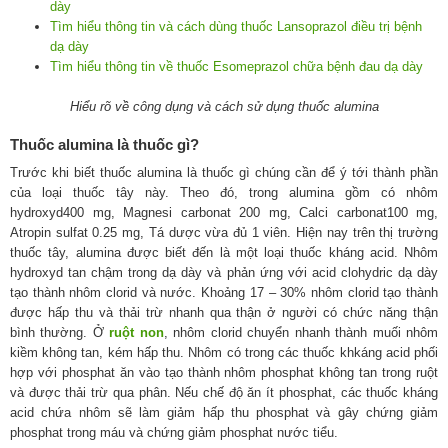
dày
Tìm hiểu thông tin và cách dùng thuốc Lansoprazol điều trị bệnh
dạ dày
Tìm hiểu thông tin về thuốc Esomeprazol chữa bệnh đau dạ dày
Hiểu rõ về công dụng và cách sử dụng thuốc alumina
Thuốc alumina là thuốc gì?
Trước khi biết thuốc alumina là thuốc gì chúng cần để ý tới thành phần
của loại thuốc tây này. Theo đó, trong alumina gồm có nhôm
hydroxyd400 mg, Magnesi carbonat 200 mg, Calci carbonat100 mg,
Atropin sulfat 0.25 mg, Tá dược vừa đủ 1 viên. Hiện nay trên thị trường
thuốc tây, alumina được biết đến là một loại thuốc kháng acid. Nhôm
hydroxyd tan chậm trong dạ dày và phản ứng với acid clohydric dạ dày
tạo thành nhôm clorid và nước. Khoảng 17 – 30% nhôm clorid tạo thành
được hấp thu và thải trừ nhanh qua thận ở người có chức năng thận
bình thường. Ở
ruột non
, nhôm clorid chuyển nhanh thành muối nhôm
kiềm không tan, kém hấp thu. Nhôm có trong các thuốc khkáng acid phối
hợp với phosphat ăn vào tạo thành nhôm phosphat không tan trong ruột
và được thải trừ qua phân. Nếu chế độ ăn ít phosphat, các thuốc kháng
acid chứa nhôm sẽ làm giảm hấp thu phosphat và gây chứng giảm
phosphat trong máu và chứng giảm phosphat nước tiểu.