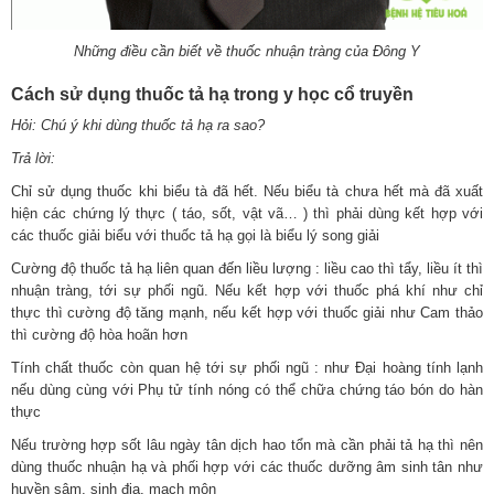
Những điều cần biết về thuốc nhuận tràng của Đông Y
Cách sử dụng thuốc tả hạ trong y học cổ truyền
Hỏi: Chú ý khi dùng thuốc
tả hạ ra sao?
Trả lời:
Chỉ sử dụng thuốc khi biểu tà đã hết. Nếu biểu tà chưa hết mà đã xuất
hiện các chứng lý thực ( táo, sốt, vật vã… ) thì phải dùng kết hợp với
các thuốc giải biểu với thuốc tả hạ gọi là biểu lý song giải
Cường độ thuốc tả hạ liên quan đến liều lượng : liều cao thì tẩy, liều ít thì
nhuận tràng, tới sự phối ngũ. Nếu kết hợp với thuốc phá khí như chỉ
thực thì cường độ tăng mạnh, nếu kết hợp với thuốc giải như Cam thảo
thì cường độ hòa hoãn hơn
Tính chất thuốc còn quan hệ tới sự phối ngũ : như Đại hoàng tính lạnh
nếu dùng cùng với Phụ tử tính nóng có thể chữa chứng táo bón do hàn
thực
Nếu trường hợp sốt lâu ngày tân dịch hao tổn mà cần phải tả hạ thì nên
dùng thuốc nhuận hạ và phối hợp với các thuốc dưỡng âm sinh tân như
huyền sâm, sinh địa, mạch môn