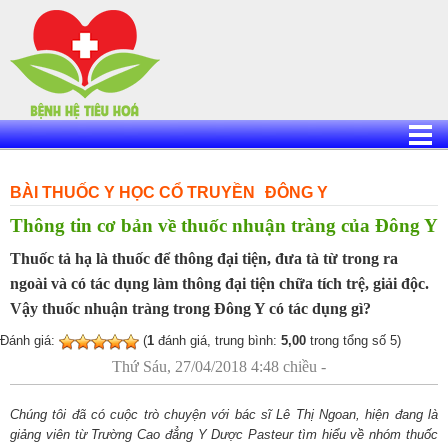
Skip
to
content
BÀI THUỐC Y HỌC CỔ TRUYỀN
ĐÔNG Y
Thông tin cơ bản về thuốc nhuận tràng của Đông Y
Thuốc tả hạ là thuốc để thông đại tiện, đưa tà từ trong ra
ngoài và có tác dụng làm thông đại tiện chữa tích trệ, giải độc.
Vậy thuốc nhuận tràng trong Đông Y có tác dụng gì?
Đánh giá:
(
1
đánh giá, trung bình:
5,00
trong tổng số 5)
Thứ Sáu, 27/04/2018 4:48 chiều -
Chúng tôi đã có cuộc trò chuyện với bác sĩ Lê Thị Ngoan, hiện đang là
giảng viên từ Trường Cao đẳng Y Dược Pasteur tìm hiểu về nhóm thuốc