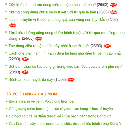
Cây khổ sâm có tác dụng điều trị bệnh như thế nào?
(26/03)
Những công dụng chữa bệnh tuyệt vời từ quả la hán
(25/03)
Lan kim tuyến vị thuốc vô cùng quý của vùng núi Tây Bắc
(24/03)
Tìm hiểu những công dụng chữa bệnh tuyệt vời từ quả me rừng trong
Đông Y
(24/03)
Tác dụng điều trị bệnh của cây nhội ít người biết
(23/03)
Cách chế biến nấm lim xanh đem lại hiệu quả điều trị bệnh cao nhất
(22/03)
Bột cam thảo có tác dụng gì trong việc làm đẹp của chị em phụ nữ?
(20/03)
Bệnh án xuất huyết dạ dày
(19/03)
TRỰC TRÀNG – HẬU MÔN
Bác sĩ chia sẻ về bệnh Polyp ống tiêu hóa
Công dụng chữa bách bệnh của cây dừa cạn trong Y học cổ truyền
Cỏ ngọt có phải là “thần dược” để chữa bách bệnh trong Đông Y?
Cây tầm bóp, cây thuốc mọc hoang chữa được nhiều bệnh trong Đông Y