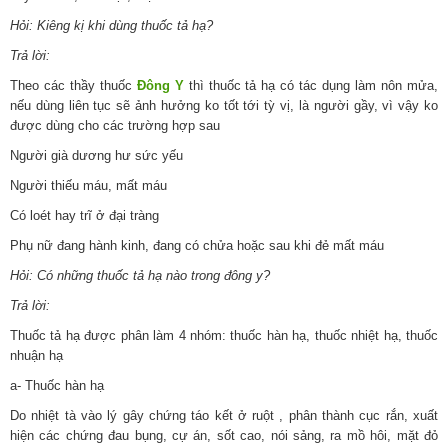
Hỏi: Kiêng kị khi dùng thuốc tả hạ?
Trả lời:
Theo các thầy thuốc
Đông Y
thì thuốc tả hạ có tác dụng làm nôn mửa,
nếu dùng liên tục sẽ ảnh hưởng ko tốt tới tỳ vị, là người gầy, vì vậy ko
được dùng cho các trường hợp sau
Người già dương hư sức yếu
Người thiếu máu, mất máu
Có loét hay trĩ ở đại tràng
Phụ nữ đang hành kinh, đang có chửa hoặc sau khi đẻ mất máu
Hỏi: Có những thuốc tả hạ nào trong đông y?
Trả lời:
Thuốc tả hạ được phân làm 4 nhóm: thuốc hàn hạ, thuốc nhiệt hạ, thuốc
nhuận hạ
a- Thuốc hàn hạ ​
Do nhiệt tà vào lý gây chứng táo kết ở ruột , phân thành cục rắn, xuất
hiện các chứng đau bụng, cự án, sốt cao, nói sảng, ra mồ hôi, mặt đỏ