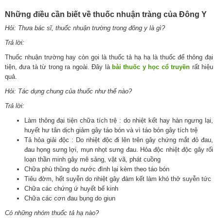
Những điều cần biết về thuốc nhuận tràng của Đông Y
Hỏi: Thưa bác sĩ, thuốc nhuận trường trong đông y là gì?
Trả lời:
Thuốc nhuận trường hay còn gọi là thuốc tả hạ hạ là thuốc để thông đại
tiện, đưa tà từ trong ra ngoài. Đây là
bài thuốc y học cổ truyền
rất hiệu
quả.
Hỏi: Tác dụng chung
của thuốc như thế nào?
Trả lời:
Làm thông đại tiện chữa tích trệ : do nhiệt kết hay hàn ngưng lại,
huyết hư tân dịch giảm gây táo bón và vì táo bón gây tích trệ
Tả hỏa giải độc : Do nhiệt độc đi lên trên gây chứng mắt đỏ đau,
đau họng sưng lợi, mụn nhọt sưng đau. Hỏa độc nhiệt độc gây rối
loạn thần minh gây mê sảng, vật vã, phát cuồng
Chữa phù thũng do nước đình lại kèm theo táo bón
Tiêu đờm, hết suyễn do nhiệt gây đàm kết làm khó thở suyễn tức
Chữa các chứng ứ huyết bế kinh
Chữa các cơn đau bụng do giun
Có những nhóm thuốc tả hạ nào?