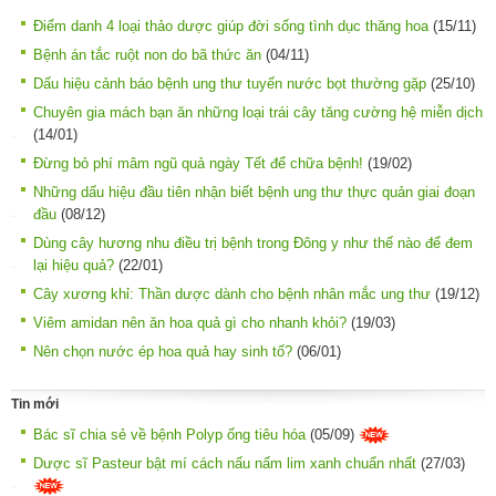
Điểm danh 4 loại thảo dược giúp đời sống tình dục thăng hoa
(15/11)
Bệnh án tắc ruột non do bã thức ăn
(04/11)
Dấu hiệu cảnh báo bệnh ung thư tuyến nước bọt thường gặp
(25/10)
Chuyên gia mách bạn ăn những loại trái cây tăng cường hệ miễn dịch
(14/01)
Đừng bỏ phí mâm ngũ quả ngày Tết để chữa bệnh!
(19/02)
Những dấu hiệu đầu tiên nhận biết bệnh ung thư thực quản giai đoạn
đầu
(08/12)
Dùng cây hương nhu điều trị bệnh trong Đông y như thế nào để đem
lại hiệu quả?
(22/01)
Cây xương khỉ: Thần dược dành cho bệnh nhân mắc ung thư
(19/12)
Viêm amidan nên ăn hoa quả gì cho nhanh khỏi?
(19/03)
Nên chọn nước ép hoa quả hay sinh tố?
(06/01)
Tin mới
Bác sĩ chia sẻ về bệnh Polyp ống tiêu hóa
(05/09)
Dược sĩ Pasteur bật mí cách nấu nấm lim xanh chuẩn nhất
(27/03)