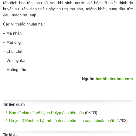
tân dịch hao tổn, phụ nữ sau khi sinh, người già bẩm tố nhiệt thịnh do
huyết hư, tân dịch thiếu gây chứng táo bón, miệng khát, bụng đầy tức
đau, mạch hơi sáp
Các vị thuốc nhuận hạ :
– Ma nhân
– Mật ong
– Chút chít
– Vỏ cây đại
– Muồng trâu​
Nguồn
benhhetieuhoa.com
Tin liên quan
Bác sĩ chia sẻ về bệnh Polyp ống tiêu hóa
(05/09)
Dược sĩ Pasteur bật mí cách nấu nấm lim xanh chuẩn nhất
(27/03)
Tin khác