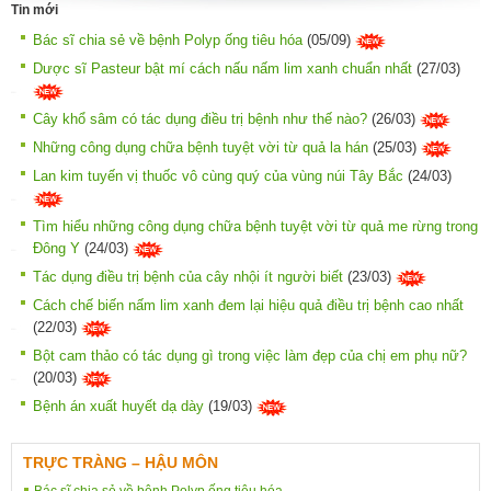
Tin mới
Bác sĩ chia sẻ về bệnh Polyp ống tiêu hóa
(05/09)
Dược sĩ Pasteur bật mí cách nấu nấm lim xanh chuẩn nhất
(27/03)
Cây khổ sâm có tác dụng điều trị bệnh như thế nào?
(26/03)
Những công dụng chữa bệnh tuyệt vời từ quả la hán
(25/03)
Lan kim tuyến vị thuốc vô cùng quý của vùng núi Tây Bắc
(24/03)
Tìm hiểu những công dụng chữa bệnh tuyệt vời từ quả me rừng trong
Đông Y
(24/03)
Tác dụng điều trị bệnh của cây nhội ít người biết
(23/03)
Cách chế biến nấm lim xanh đem lại hiệu quả điều trị bệnh cao nhất
(22/03)
Bột cam thảo có tác dụng gì trong việc làm đẹp của chị em phụ nữ?
(20/03)
Bệnh án xuất huyết dạ dày
(19/03)
TRỰC TRÀNG – HẬU MÔN
Bác sĩ chia sẻ về bệnh Polyp ống tiêu hóa