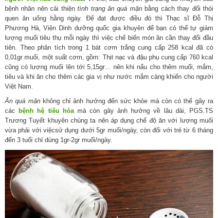
bệnh nhân nên cải thiện
tình trạng
ăn quá mặn
bằng cách thay đổi thói
quen ăn uống hằng ngày. Để đạt được điều đó thì Thạc sĩ Đỗ Thị
Phương Hà, Viện Dinh dưỡng quốc gia khuyên để bạn có thể tự giảm
lượng muối tiêu thụ mỗi ngày thì việc chế biến món ăn cần thay đổi đầu
tiên. Theo phân tích trong 1 bát cơm trắng cung cấp 258 kcal đã có
0,01gr muối, một suất cơm, gồm: Thịt nạc và đậu phụ cung cấp 760 kcal
cũng có lượng muối lên tới 5,15gr… nên khi nấu cho thêm muối, mắm,
tiêu và khi ăn cho thêm các gia vị như nước mắm càng khiến cho người
Việt Nam.
Ăn quá mặn
không chỉ ảnh hưởng đến sức khỏe mà còn có thể gây ra
các
bệnh hệ tiêu hóa
mà còn gây ảnh hưởng về lâu dài, PGS.TS
Trương Tuyết khuyên chúng ta nên áp dụng chế độ ăn với lượng muối
vừa phải với việcsử dụng dưới 5gr muối/ngày, còn đối với trẻ từ 6 tháng
đến 3 tuổi chỉ dùng 1gr-2gr muối/ngày.