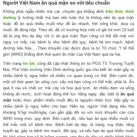
Người Việt Nam ăn quá mặn so với tiêu chuẩn
Không phải ngẫu nhiên mà các chuyên gia khẳng định
kiến thức dinh
dưỡng
lý tưởng nhất mà bạn nên tuân thủ là không nên ăn quá mặn
hoặc đồ ăn quá nhiều muối như đồ ăn nhanh, thịt xông khói, dưa cà
muối, đồ đóng hộp. Theo đó, đã có trường hợp một cô gái trẻ mới 23 tuổi
đã bị ung thư dạ dày chỉ vì
ăn quá mặn.
Bạn cũng có thể đối mặt với
nguy cơ mắc các bệnh lý như bệnh đột quỵ, bệnh hệ tim mạch, bệnh
đường tiêu hóa.,…Theo khuyến cáo được đưa ra từ Tổ chức Y tế thế
giới (WHO) khẳng định thói quen ăn mặn của Việt Nam quá tai hại.
Trên trang
tin tức
cũng đã cập nhật thông tin từ PGS.TS Trương Tuyết
Mai, Phó Viện trưởng Viện Dinh dưỡng quốc gia cho biết ăn mặn gây ra
nhiều bệnh lý nguy hiểm về nhiều cơ quan trong cơ thể. Bên cạnh đó,
một số thói quen ăn uống cực xấu mà bạn cũng có thể mắc phải là: Ăn
quá ít rau và chất xơ, trái cây và hoa quả tươi, ăn nhiều đạm và uống
không đủ nước, lười hoạt động thể lực hằng ngày, đặc biệt là
ăn quá
mặn
hoặc thực phẩm nhiều muối đều là nguyên nhân trực tiếp gây ra
nhiều bệnh lý nguy hiểm cho bạn. Hiện tại, người Việt đang tiêu thụ
khoảng 9,5gr muối/ngày, cao gần gấp đôi so với mức khuyến cáo của
WHO trong mức quy định. Bên cạnh đó, nếu bạn ăn quá nhiều muối có
thể mắc một số bệnh như: Bệnh loét dạ dày, tá tràng, suy thận, tăng
huyết áp, gây ra bệnh tim mạch, đột quỵ, và nếu bạn ăn quá nhiều muối
thì khả năng bạn sẽ bị loãng xương, ung thư dạ dày và nhiều bệnh khác