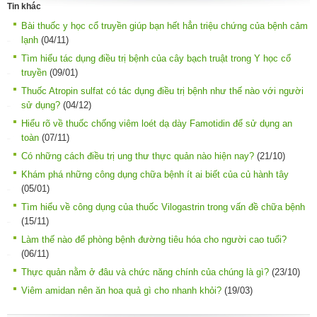
Tin khác
Bài thuốc y học cổ truyền giúp bạn hết hẳn triệu chứng của bệnh cảm
lạnh
(04/11)
Tìm hiểu tác dụng điều trị bệnh của cây bạch truật trong Y học cổ
truyền
(09/01)
Thuốc Atropin sulfat có tác dụng điều trị bệnh như thế nào với người
sử dụng?
(04/12)
Hiểu rõ về thuốc chống viêm loét dạ dày Famotidin để sử dụng an
toàn
(07/11)
Có những cách điều trị ung thư thực quản nào hiện nay?
(21/10)
Khám phá những công dụng chữa bệnh ít ai biết của củ hành tây
(05/01)
Tìm hiểu về công dụng của thuốc Vilogastrin trong vấn đề chữa bệnh
(15/11)
Làm thế nào để phòng bệnh đường tiêu hóa cho người cao tuổi?
(06/11)
Thực quản nằm ở đâu và chức năng chính của chúng là gì?
(23/10)
Viêm amidan nên ăn hoa quả gì cho nhanh khỏi?
(19/03)