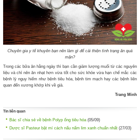
Chuyên gia y tế khuyên bạn nên làm gì để cải thiện tình trạng ăn quá
mặn?
Trong các bữa ăn hằng ngày thì bạn cần giảm lượng muối từ các nguyên
liệu và chỉ nên ăn nhạt hơn vừa tốt cho sức khỏe vừa hạn chế mắc các
bệnh lý nguy hiểm như bệnh tiêu hóa, bệnh tim mạch hay các bệnh liên
quan đến xương khớp khi về già.
Trang Minh
Tin liên quan
Bác sĩ chia sẻ về bệnh Polyp ống tiêu hóa
(05/09)
Dược sĩ Pasteur bật mí cách nấu nấm lim xanh chuẩn nhất
(27/03)