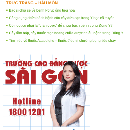
TRỰC TRÀNG – HẬU MÔN
Bác sĩ chia sẻ về bệnh Polyp ống tiêu hóa
Công dụng chữa bách bệnh của cây dừa cạn trong Y học cổ truyền
Cỏ ngọt có phải là “thần dược” để chữa bách bệnh trong Đông Y?
Cây tầm bóp, cây thuốc mọc hoang chữa được nhiều bệnh trong Đông Y
Tìm hiểu về thuốc Attapulgite – thuốc điều trị chướng bụng tiêu chảy