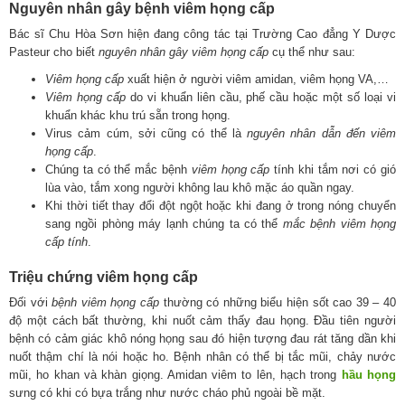
Nguyên nhân gây bệnh viêm họng cấp
Bác sĩ Chu Hòa Sơn hiện đang công tác tại Trường Cao đẳng Y Dược
Pasteur cho biết
nguyên nhân gây viêm họng cấp
cụ thể như sau:
Viêm họng cấp
xuất hiện ở người viêm amidan, viêm họng VA,…
Viêm họng cấp
do vi khuẩn liên cầu, phế cầu hoặc một số loại vi
khuẩn khác khu trú sẵn trong họng.
Virus cảm cúm, sởi cũng có thể là
nguyên nhân dẫn đến viêm
họng cấp
.
Chúng ta có thể mắc bệnh
viêm họng cấp
tính khi tắm nơi có gió
lùa vào, tắm xong người không lau khô mặc áo quần ngay.
Khi thời tiết thay đổi đột ngột hoặc khi đang ở trong nóng chuyển
sang ngồi phòng máy lạnh chúng ta có thể
mắc bệnh viêm họng
cấp tính
.
Triệu chứng viêm họng cấp
Đối với
bệnh viêm họng cấp
thường có những biểu hiện sốt cao 39 – 40
độ một cách bất thường, khi nuốt cảm thấy đau họng. Đầu tiên người
bệnh có cảm giác khô nóng họng sau đó hiện tượng đau rát tăng dần khi
nuốt thậm chí là nói hoặc ho. Bệnh nhân có thể bị tắc mũi, chảy nước
mũi, ho khan và khàn giọng. Amidan viêm to lên, hạch trong
hầu họng
sưng có khi có bựa trắng như nước cháo phủ ngoài bề mặt.