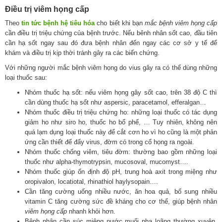
Điều trị viêm họng cấp
Theo
tin tức bệnh hệ tiêu hóa
cho biết khi bạn
mắc bệnh viêm họng cấp
cần điều trị triệu chứng của bệnh trước. Nếu bênh nhân sốt cao, đầu tiên
cần hạ sốt ngay sau đó đưa bệnh nhân đến ngay các cơ sở y tế để
khám và điều trị kịp thời tránh gây ra các biến chứng.
Với những người mắc bệnh viêm họng do vius gây ra có thể dùng những
loại thuốc sau:
Nhóm thuốc hạ sốt: nếu viêm họng gây sốt cao, trên 38 độ C thì
cần dùng thuốc hạ sốt như aspersic, paracetamol, efferalgan…
Nhóm thuốc điều trị triệu chứng ho: những loại thuốc có tác dụng
giảm ho như siro ho, thuốc ho bổ phế, … Tuy nhiên, không nên
quá lạm dụng loại thuốc này để cắt cơn ho vì ho cũng là một phản
ứng cần thiết để đẩy virus, đờm có trong cổ họng ra ngoài.
Nhóm thuốc chống viêm, tiêu đờm: thường bao gồm những loại
thuốc như alpha-thymotrypsin, mucosoval, mucomyst….
Nhóm thuốc giúp ổn định độ pH, trung hoà axit trong miệng như
oropivalon, locatiotal, rhinathiol haylysopain….
Cần tăng cường uống nhiều nước, ăn hoa quả, bổ sung nhiều
vitamin C tăng cường sức đề kháng cho cơ thể, giúp bệnh nhân
viêm họng cấp
nhanh khỏi hơn.
Bệnh nhân cần súc miệng nước muối pha loãng thường xuyên.