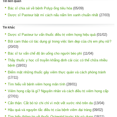
Tin liên quan
Bác sĩ chia sẻ về bệnh Polyp ống tiêu hóa
(05/09)
Dược sĩ Pasteur bật mí cách nấu nấm lim xanh chuẩn nhất
(27/03)
Tin khác
Dược sĩ Pasteur tư vấn thuốc điều trị viêm họng hiệu quả
(01/02)
Bột cam thảo có tác dụng gì trong việc làm đẹp của chị em phụ nữ?
(20/03)
Bác sĩ tư vấn chế độ ăn uống cho người béo phì
(11/04)
Thầy thuốc y học cổ truyền khẳng định cải cúc có thể chữa nhiều
bệnh
(18/01)
Điểm mặt những thuốc gây viêm thực quản và cách phòng tránh
(17/11)
Tìm hiểu về bệnh viêm họng mãn tính
(28/01)
Viêm họng cấp là gì? Nguyên nhân và cách điều trị viêm họng cấp
(27/01)
Cẩn thận: Cắt bỏ tứ chi chỉ vì một vết xước nhỏ trên da
(13/04)
Hậu quả và nguyên tắc điều trị của bệnh viêm đại tràng
(09/02)
Tìm hiểu thông tin về thuốc Octreotid trước khi sử dụng
(18/11)