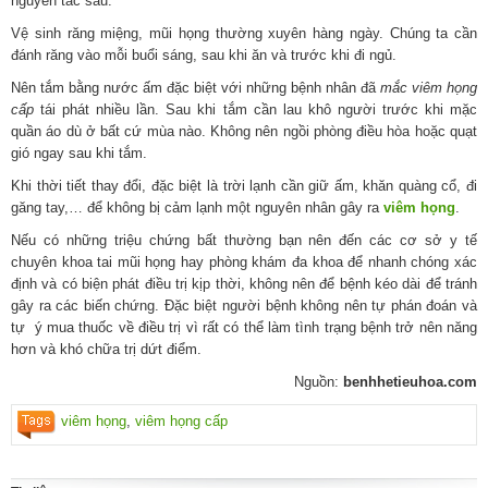
nguyên tắc sau:
Vệ sinh răng miệng, mũi họng thường xuyên hàng ngày. Chúng ta cần
đánh răng vào mỗi buổi sáng, sau khi ăn và trước khi đi ngủ.
Nên tắm bằng nước ấm đặc biệt với những bệnh nhân đã
mắc viêm họng
cấp
tái phát nhiều lần. Sau khi tắm cần lau khô người trước khi mặc
quần áo dù ở bất cứ mùa nào. Không nên ngồi phòng điều hòa hoặc quạt
gió ngay sau khi tắm.
Khi thời tiết thay đổi, đặc biệt là trời lạnh cần giữ ấm, khăn quàng cổ, đi
găng tay,… để không bị cảm lạnh một nguyên nhân gây ra
viêm họng
.
Nếu có những triệu chứng bất thường bạn nên đến các cơ sở y tế
chuyên khoa tai mũi họng hay phòng khám đa khoa để nhanh chóng xác
định và có biện phát điều trị kịp thời, không nên để bệnh kéo dài để tránh
gây ra các biến chứng. Đặc biệt người bệnh không nên tự phán đoán và
tự ý mua thuốc về điều trị vì rất có thể làm tình trạng bệnh trở nên năng
hơn và khó chữa trị dứt điểm.
Nguồn:
benhhetieuhoa.com
viêm họng
,
viêm họng cấp