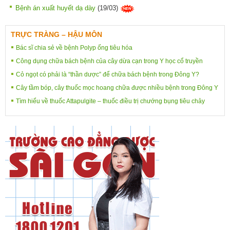
Bệnh án xuất huyết dạ dày
(19/03)
TRỰC TRÀNG – HẬU MÔN
Bác sĩ chia sẻ về bệnh Polyp ống tiêu hóa
Công dụng chữa bách bệnh của cây dừa cạn trong Y học cổ truyền
Cỏ ngọt có phải là “thần dược” để chữa bách bệnh trong Đông Y?
Cây tầm bóp, cây thuốc mọc hoang chữa được nhiều bệnh trong Đông Y
Tìm hiểu về thuốc Attapulgite – thuốc điều trị chướng bụng tiêu chảy