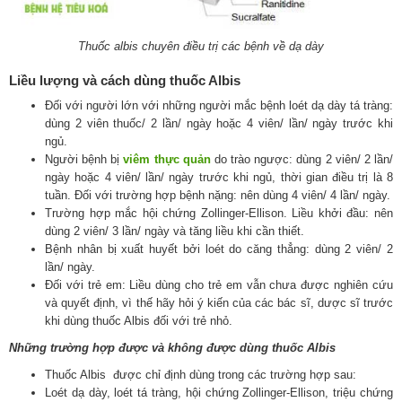
Thuốc albis chuyên điều trị các bệnh về dạ dày
Liều lượng và cách dùng thuốc Albis
Đối với người lớn với những người mắc bệnh loét dạ dày tá tràng:
dùng 2 viên thuốc/ 2 lần/ ngày hoặc 4 viên/ lần/ ngày trước khi
ngủ.
Người bệnh bị
viêm thực quản
do trào ngược: dùng 2 viên/ 2 lần/
ngày hoặc 4 viên/ lần/ ngày trước khi ngủ, thời gian điều trị là 8
tuần. Đối với trường hợp bệnh nặng: nên dùng 4 viên/ 4 lần/ ngày.
Trường hợp mắc hội chứng Zollinger-Ellison. Liều khởi đầu: nên
dùng 2 viên/ 3 lần/ ngày và tăng liều khi cần thiết.
Bệnh nhân bị xuất huyết bởi loét do căng thẳng: dùng 2 viên/ 2
lần/ ngày.
Đối với trẻ em: Liều dùng cho trẻ em vẫn chưa được nghiên cứu
và quyết định, vì thế hãy hỏi ý kiến của các bác sĩ, dược sĩ trước
khi dùng thuốc Albis đối với trẻ nhỏ.
Những trường hợp được và không được dùng thuốc Albis
Thuốc Albis được chỉ định dùng trong các trường hợp sau:
Loét dạ dày, loét tá tràng, hội chứng Zollinger-Ellison, triệu chứng