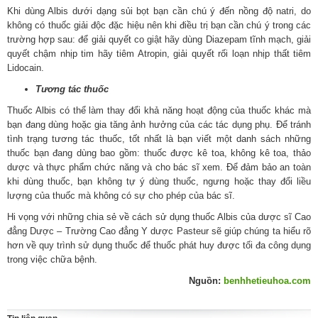
Khi dùng Albis dưới dạng sủi bọt bạn cần chú ý đến nồng độ natri, do
không có thuốc giải độc đặc hiệu nên khi điều trị bạn cần chú ý trong các
trường hợp sau: để giải quyết co giật hãy dùng Diazepam tĩnh mạch, giải
quyết chậm nhịp tim hãy tiêm Atropin, giải quyết rối loạn nhịp thất tiêm
Lidocain.
Tương tác thuốc
Thuốc Albis có thể làm thay đổi khả năng hoạt động của thuốc khác mà
bạn đang dùng hoặc gia tăng ảnh hưởng của các tác dụng phụ. Để tránh
tình trạng tương tác thuốc, tốt nhất là bạn viết một danh sách những
thuốc bạn đang dùng bao gồm: thuốc được kê toa, không kê toa, thảo
dược và thực phẩm chức năng và cho bác sĩ xem. Để đảm bảo an toàn
khi dùng thuốc, bạn không tự ý dùng thuốc, ngưng hoặc thay đổi liều
lượng của thuốc mà không có sự cho phép của bác sĩ.
Hi vọng với những chia sẻ về cách sử dụng thuốc Albis của dược sĩ Cao
đẳng Dược – Trường Cao đẳng Y dược Pasteur sẽ giúp chúng ta hiểu rõ
hơn về quy trình sử dụng thuốc để thuốc phát huy được tối đa công dụng
trong việc chữa bệnh.
Nguồn:
benhhetieuhoa.com