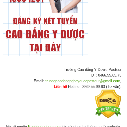
Trường Cao đẳng Y Dược Pasteur
ĐT: 0466.55.65.75
Email:
truongcaodangngheyduocpasteur@gmail.com
,
Liên hệ
Hotline: 0989.55.99.63 (Tư vấn).
Ghi rõ nguồn
Benhhetieuhoa.com
khi sử dụng lại thông tin từ website