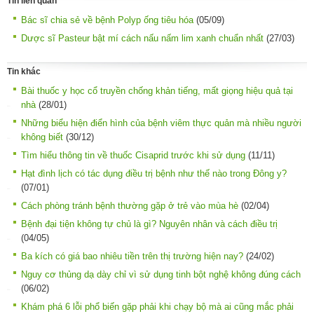
Tin liên quan
Bác sĩ chia sẻ về bệnh Polyp ống tiêu hóa
(05/09)
Dược sĩ Pasteur bật mí cách nấu nấm lim xanh chuẩn nhất
(27/03)
Tin khác
Bài thuốc y học cổ truyền chống khản tiếng, mất giọng hiệu quả tại
nhà
(28/01)
Những biểu hiện điển hình của bệnh viêm thực quản mà nhiều người
không biết
(30/12)
Tìm hiểu thông tin về thuốc Cisaprid trước khi sử dụng
(11/11)
Hạt đình lịch có tác dụng điều trị bệnh như thế nào trong Đông y?
(07/01)
Cách phòng tránh bệnh thường gặp ở trẻ vào mùa hè
(02/04)
Bệnh đại tiện không tự chủ là gì? Nguyên nhân và cách điều trị
(04/05)
Ba kích có giá bao nhiêu tiền trên thị trường hiện nay?
(24/02)
Nguy cơ thủng dạ dày chỉ vì sử dụng tinh bột nghệ không đúng cách
(06/02)
Khám phá 6 lỗi phổ biến gặp phải khi chạy bộ mà ai cũng mắc phải