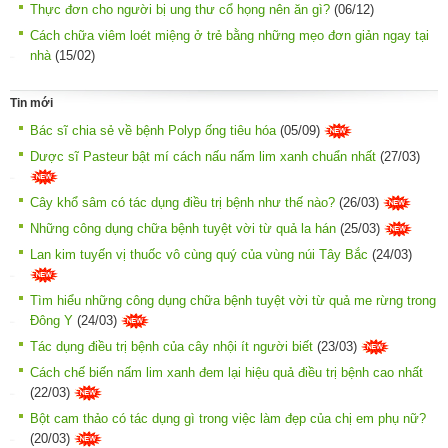
Thực đơn cho người bị ung thư cổ họng nên ăn gì?
(06/12)
Cách chữa viêm loét miệng ở trẻ bằng những mẹo đơn giản ngay tại
nhà
(15/02)
Tin mới
Bác sĩ chia sẻ về bệnh Polyp ống tiêu hóa
(05/09)
Dược sĩ Pasteur bật mí cách nấu nấm lim xanh chuẩn nhất
(27/03)
Cây khổ sâm có tác dụng điều trị bệnh như thế nào?
(26/03)
Những công dụng chữa bệnh tuyệt vời từ quả la hán
(25/03)
Lan kim tuyến vị thuốc vô cùng quý của vùng núi Tây Bắc
(24/03)
Tìm hiểu những công dụng chữa bệnh tuyệt vời từ quả me rừng trong
Đông Y
(24/03)
Tác dụng điều trị bệnh của cây nhội ít người biết
(23/03)
Cách chế biến nấm lim xanh đem lại hiệu quả điều trị bệnh cao nhất
(22/03)
Bột cam thảo có tác dụng gì trong việc làm đẹp của chị em phụ nữ?
(20/03)