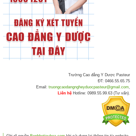
Trường Cao đẳng Y Dược Pasteur
ĐT: 0466.55.65.75
Email:
truongcaodangngheyduocpasteur@gmail.com
,
Liên hệ
Hotline: 0989.55.99.63 (Tư vấn).
Ghi rõ nguồn
Benhhetieuhoa.com
khi sử dụng lại thông tin từ website