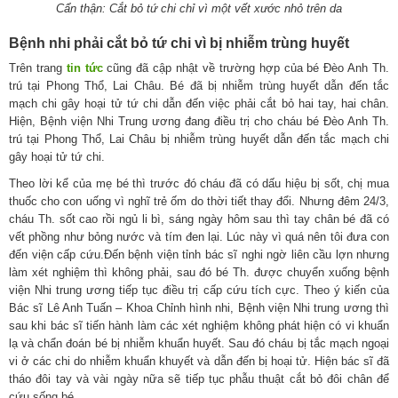
Cẩn thận: Cắt bỏ tứ chi chỉ vì một vết xước nhỏ trên da
Bệnh nhi phải cắt bỏ tứ chi vì bị nhiễm trùng huyết
Trên trang
tin tức
cũng đã cập nhật về trường hợp của bé Đèo Anh Th.
trú tại Phong Thổ, Lai Châu. Bé đã bị nhiễm trùng huyết dẫn đến tắc
mạch chi gây hoại tử tứ chi dẫn đến việc phải cắt bỏ hai tay, hai chân.
Hiện, Bệnh viện Nhi Trung ương đang điều trị cho cháu bé Đèo Anh Th.
trú tại Phong Thổ, Lai Châu bị nhiễm trùng huyết dẫn đến tắc mạch chi
gây hoại tử tứ chi.
Theo lời kể của mẹ bé thì trước đó cháu đã có dấu hiệu bị sốt, chị mua
thuốc cho con uống vì nghĩ trẻ ốm do thời tiết thay đổi. Nhưng đêm 24/3,
cháu Th. sốt cao rồi ngủ li bì, sáng ngày hôm sau thì tay chân bé đã có
vết phồng như bỏng nước và tím đen lại. Lúc này vì quá nên tôi đưa con
đến viện cấp cứu.Đến bệnh viện tỉnh bác sĩ nghi ngờ liên cầu lợn nhưng
làm xét nghiệm thì không phải, sau đó bé Th. được chuyển xuống bệnh
viện Nhi trung ương tiếp tục điều trị cấp cứu tích cực. Theo ý kiến của
Bác sĩ Lê Anh Tuấn – Khoa Chỉnh hình nhi, Bệnh viện Nhi trung ương thì
sau khi bác sĩ tiến hành làm các xét nghiệm không phát hiện có vi khuẩn
lạ và chẩn đoán bé bị nhiễm khuẩn huyết. Sau đó cháu bị tắc mạch ngoại
vi ở các chi do nhiễm khuẩn khuyết và dẫn đến bị hoại tử. Hiện bác sĩ đã
tháo đôi tay và vài ngày nữa sẽ tiếp tục phẫu thuật cắt bỏ đôi chân để
cứu sống bé.