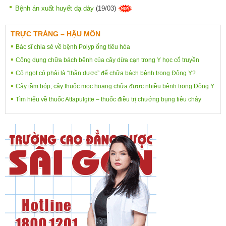
Bệnh án xuất huyết dạ dày
(19/03)
TRỰC TRÀNG – HẬU MÔN
Bác sĩ chia sẻ về bệnh Polyp ống tiêu hóa
Công dụng chữa bách bệnh của cây dừa cạn trong Y học cổ truyền
Cỏ ngọt có phải là “thần dược” để chữa bách bệnh trong Đông Y?
Cây tầm bóp, cây thuốc mọc hoang chữa được nhiều bệnh trong Đông Y
Tìm hiểu về thuốc Attapulgite – thuốc điều trị chướng bụng tiêu chảy