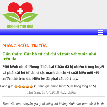
Skip
to
content
PHÒNG NGỪA
TIN TỨC
Cẩn thận: Cắt bỏ tứ chi chỉ vì một vết xước nhỏ
trên da
Một bệnh nhi ở Phong Thổ, Lai Châu đã bị nhiễm trùng huyết
và phải cắt bỏ tứ chi vì tắc mạch chi chỉ vì xuất hiện một vết
xước nhỏ trên da. Hiện bé đã phải cắt bỏ 2 tay.
Đánh giá:
(
1
đánh giá, trung bình:
5,00
trong tổng số 5)
Thứ Sáu, 13/04/2018 4:22 chiều -
Theo đó, các chuyên gia y tế cũng đã khẳng định sau cơn sốt li bì thì