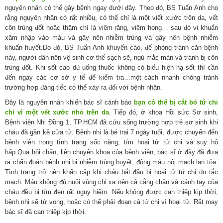
nguyên nhân có thể gây bệnh ngay dưới đây. Theo đó, BS Tuấn Anh cho
rằng nguyên nhân có rất nhiều, có thể chỉ là một viết xước trên da, vết
côn trùng đốt hoặc thậm chí là viêm răng, viêm họng… sau đó vi khuẩn
xâm nhập vào máu và gây nên nhiễm trùng và gây nên bệnh nhiễm
khuẩn huyết.Do đó, BS Tuấn Anh khuyến cáo, để phòng tránh căn bệnh
này, người dân nên vệ sinh cơ thể sạch sẽ, ngủ mắc màn và tránh bị côn
trùng đốt. Khi sốt cao dù uống thuốc không có biểu hiện hạ sốt thì cần
đến ngay các cơ sở y tế để kiểm tra…một cách nhanh chóng tránh
trường hợp đáng tiếc có thể xảy ra đối với bệnh nhân.
Đây là nguyên nhân khiến bác sĩ cảnh báo
bạn có thể bị cắt bỏ tứ chi
chỉ vì một vết xước nhỏ trên da
. Tiếp đó, ở khoa Hồi sức Sơ sinh,
Bệnh viện Nhi Đồng 1, TP.HCM đã cứu sống trường hợp trẻ sơ sinh khi
cháu đã gần kề cửa tử. Bệnh nhi là bé trai 7 ngày tuổi, được chuyển đến
bệnh viện trong tình trạng sốc nặng, tím hoại tử tứ chi và suy hô
hấp.Qua hội chẩn, liên chuyên khoa của bệnh viện, bác sĩ ở đây đã đưa
ra chẩn đoán bệnh nhi bị nhiễm trùng huyết, đông máu nội mạch lan tỏa.
Tình trạng trở nên khẩn cấp khi cháu bắt đầu bị hoại tử tứ chi do tắc
mạch. Máu không đủ nuôi vùng chi xa nên cả cẳng chân và cánh tay của
cháu đều bị tím đen rất nguy hiểm. Nếu không được can thiệp kịp thời,
bệnh nhi sẽ tử vong, hoặc có thể phải đoạn cả tứ chi vì hoại tử. Rất may
bác sĩ đã can thiệp kịp thời.