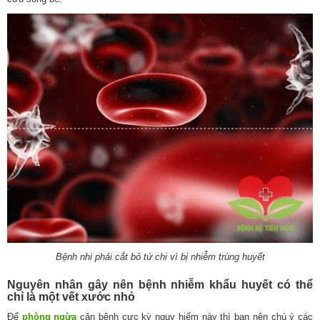
Bệnh nhi phải cắt bỏ tứ chi vì bị nhiễm trùng huyết
Nguyên nhân gây nên bệnh nhiễm khẩu huyết có thể
chỉ là một vết xước nhỏ
Để
phòng ngừa
căn bệnh cực kỳ nguy hiểm này thì bạn nên chú ý các