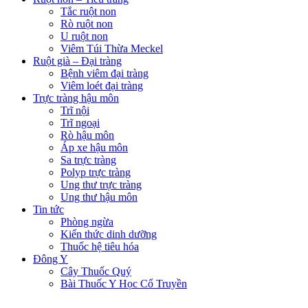
Tắc ruột non
Rò ruột non
U ruột non
Viêm Túi Thừa Meckel
Ruột già – Đại tràng
Bệnh viêm đại tràng
Viêm loét đại tràng
Trực tràng hậu môn
Trĩ nội
Trĩ ngoại
Rò hậu môn
Áp xe hậu môn
Sa trực tràng
Polyp trực tràng
Ung thư trực tràng
Ung thư hậu môn
Tin tức
Phòng ngừa
Kiến thức dinh dưỡng
Thuốc hệ tiêu hóa
Đông Y
Cây Thuốc Quý
Bài Thuốc Y Học Cổ Truyền