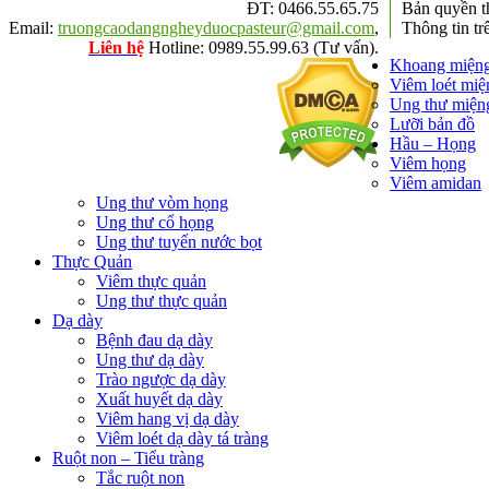
ĐT: 0466.55.65.75
Bản quyền t
Email:
truongcaodangngheyduocpasteur@gmail.com
,
Thông tin tr
Liên hệ
Hotline: 0989.55.99.63 (Tư vấn).
Khoang miện
Viêm loét miệ
Ung thư miện
Lưỡi bản đồ
Hầu – Họng
Viêm họng
Viêm amidan
Ung thư vòm họng
Ung thư cổ họng
Ung thư tuyến nước bọt
Thực Quản
Viêm thực quản
Ung thư thực quản
Dạ dày
Bệnh đau dạ dày
Ung thư dạ dày
Trào ngược dạ dày
Xuất huyết dạ dày
Viêm hang vị dạ dày
Viêm loét dạ dày tá tràng
Ruột non – Tiểu tràng
Tắc ruột non