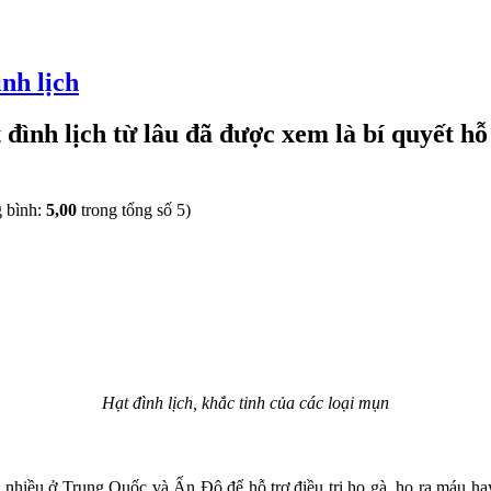
ình lịch
t đình lịch từ lâu đã được xem là bí quyết h
g bình:
5,00
trong tổng số 5)
Hạt đình lịch, khắc tinh của các loại mụn
ng nhiều ở Trung Quốc và Ấn Độ để hỗ trợ điều trị ho gà, ho ra máu hay