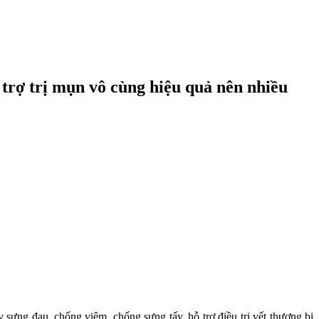
ỗ trợ trị mụn vô cùng hiệu quả nên nhiều
 sưng đau, chống viêm, chống sưng tấy, hỗ trợ điều trị vết thương bị