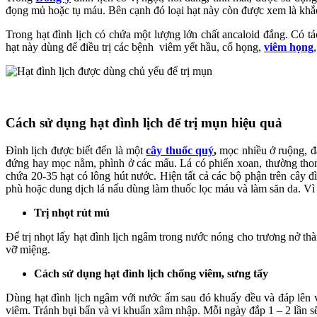
đọng mủ hoặc tụ máu. Bên cạnh đó loại hạt này còn được xem là khắc t
Trong hạt đình lịch có chứa một lượng lớn chất ancaloid đắng. Có 
hạt này dùng để điều trị các bệnh viêm yết hầu, cổ họng,
viêm họng
Cách sử dụng hạt đình lịch để trị mụn hiệu quả
Đình lịch được biết đến là một
cây thuốc quý
,
mọc nhiều ở ruộng, đất
đứng hay mọc nằm, phình ở các mấu. Lá có phiến xoan, thường thon 
chứa 20-35 hạt có lông hút nước. Hiện tất cả các bộ phận trên cây 
phù hoặc dung dịch lá nấu dùng làm thuốc lọc máu và làm săn da. Vì t
Trị nhọt rút mủ
Để trị nhọt lấy hạt đình lịch ngâm trong nước nóng cho trương nở t
vỡ miệng.
Cách sử dụng hạt đình lịch chống viêm, sưng tấy
Dùng hạt đình lịch ngâm với nước ấm sau đó khuấy đều và đáp lên 
viêm. Tránh bụi bẩn và vi khuẩn xâm nhập. Mỗi ngày đắp 1 – 2 lần sẽ 