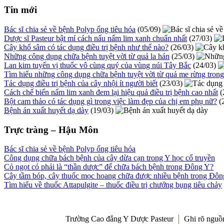
Tin mới
Bác sĩ chia sẻ về bệnh Polyp ống tiêu hóa
(05/09)
Dược sĩ Pasteur bật mí cách nấu nấm lim xanh chuẩn nhất
(27/03)
Cây khổ sâm có tác dụng điều trị bệnh như thế nào?
(26/03)
Những công dụng chữa bệnh tuyệt vời từ quả la hán
(25/03)
Lan kim tuyến vị thuốc vô cùng quý của vùng núi Tây Bắc
(24/03)
Tìm hiểu những công dụng chữa bệnh tuyệt vời từ quả me rừng tron
Tác dụng điều trị bệnh của cây nhội ít người biết
(23/03)
Cách chế biến nấm lim xanh đem lại hiệu quả điều trị bệnh cao nhất
(
Bột cam thảo có tác dụng gì trong việc làm đẹp của chị em phụ nữ?
(
Bệnh án xuất huyết dạ dày
(19/03)
Trực tràng – Hậu Môn
Bác sĩ chia sẻ về bệnh Polyp ống tiêu hóa
Công dụng chữa bách bệnh của cây dừa cạn trong Y học cổ truyền
Cỏ ngọt có phải là “thần dược” để chữa bách bệnh trong Đông Y?
Cây tầm bóp, cây thuốc mọc hoang chữa được nhiều bệnh trong Đô
Tìm hiểu về thuốc Attapulgite – thuốc điều trị chướng bụng tiêu chảy
Trường Cao đẳng Y Dược Pasteur
Ghi rõ ngu