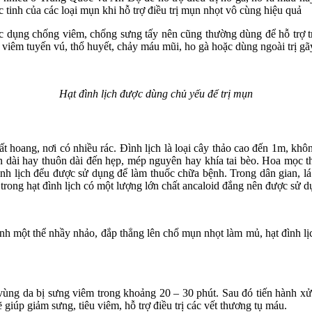
inh của các loại mụn khi hỗ trợ điều trị mụn nhọt vô cùng hiệu quả
tác dụng chống viêm, chống sưng tấy nên cũng thường dùng để hỗ trợ 
, viêm tuyến vú, thổ huyết, chảy máu mũi, ho gà hoặc dùng ngoài trị g
Hạt đình lịch được dùng chủ yếu để trị mụn
 hoang, nơi có nhiều rác. Đình lịch là loại cây thảo cao đến 1m, k
dài hay thuôn dài đến hẹp, mép nguyên hay khía tai bèo. Hoa mọc 
đình lịch đểu được sử dụng để làm thuốc chữa bệnh. Trong dân gian, 
rong hạt đình lịch có một lượng lớn chất ancaloid đắng nên được sử dụ
hành một thể nhầy nhảo, đắp thẳng lên chổ mụn nhọt làm mủ, hạt đình 
vùng da bị sưng viêm trong khoảng 20 – 30 phút. Sau đó tiến hành 
giúp giảm sưng, tiêu viêm, hỗ trợ điều trị các vết thương tụ máu.