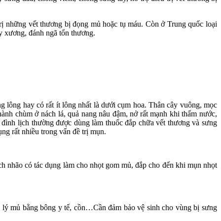
trị những vết thương bị đọng mủ hoặc tụ máu. Còn ở Trung quốc loại
ãy xương, đánh ngã tổn thương.
hông lông hay có rất ít lông nhất là dưới cụm hoa. Thân cây vuông, mọc
thành chùm ở nách lá, quả nang nâu đậm, nở rất mạnh khi thấm nước,
lá đình lịch thường được dùng làm thuốc đắp chữa vết thương và sưng
ng rất nhiều trong vấn đề trị mụn.
lịch nhão có tác dụng làm cho nhọt gom mủ, đắp cho đến khi mụn nhọt
xử lý mủ bằng bông y tế, cồn…Cần đảm bảo vệ sinh cho vùng bị sưng