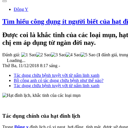
Đông Y
Tìm hiểu công dụng ít người biết của hạt đ
Được coi là khắc tinh của các loại mụn, hạ
chị em áp dụng từ ngàn đời nay.
Đánh giá:
(
1
đánh giá, trun
Loading...
Thứ Ba, 11/12/2018 8:17 sáng -
Tác dụng chữa bệnh tuyệt vời từ nấm linh xanh
Bồ công anh có tác dụng chữa bệnh như thế nào?
Tác dụng chữa bệnh tuyệt vời từ nấm linh xanh
Tác dụng chính của hạt đình lịch
Trong
Đông y
đình lịch có vị ngọt, hơi đắng, tính mát, được sử dụ