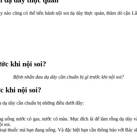
i dạ dày thực quản
nào cũng có thể tiến hành nội soi dạ dày thực quản, thăm dò cận Lâm
Bệnh nhân đau dạ dày cần chuẩn bị gì trước khi nội soi?
 khi nội soi?
au dạ dày cần chuẩn bị những điều dưới đây:
 uống nước có gas, nước có màu. Mục đích là để làm rỗng dạ dày và
i soi.
loại thuốc mà bạn đang uống. Và đặc biệt bạn cần thông báo với Bác sĩ 