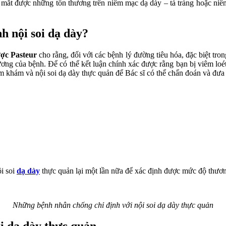
ận mắt được những tổn thương trên niêm mạc dạ dày – tá tràng hoặc n
h nội soi dạ dày?
ợc Pasteur
cho rằng, đối với các bệnh lý đường tiêu hóa, đặc biệt tro
ương của bệnh. Để có thể kết luận chính xác được rằng bạn bị viêm loét
m khám và nội soi dạ dày thực quản để Bác sĩ có thể chẩn đoán và đưa 
ội soi
dạ dày
thực quản lại một lần nữa để xác định được mức độ thươn
Những bệnh nhân chống chỉ định với nội soi dạ dày thực quản