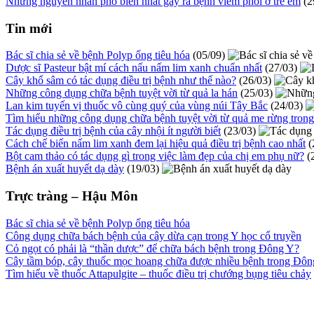
Những nguyên nhân phổ biến nhất gây ra bệnh viêm phổi ở trẻ em
(2
Tin mới
Bác sĩ chia sẻ về bệnh Polyp ống tiêu hóa
(05/09)
Dược sĩ Pasteur bật mí cách nấu nấm lim xanh chuẩn nhất
(27/03)
Cây khổ sâm có tác dụng điều trị bệnh như thế nào?
(26/03)
Những công dụng chữa bệnh tuyệt vời từ quả la hán
(25/03)
Lan kim tuyến vị thuốc vô cùng quý của vùng núi Tây Bắc
(24/03)
Tìm hiểu những công dụng chữa bệnh tuyệt vời từ quả me rừng tron
Tác dụng điều trị bệnh của cây nhội ít người biết
(23/03)
Cách chế biến nấm lim xanh đem lại hiệu quả điều trị bệnh cao nhất
(
Bột cam thảo có tác dụng gì trong việc làm đẹp của chị em phụ nữ?
(
Bệnh án xuất huyết dạ dày
(19/03)
Trực tràng – Hậu Môn
Bác sĩ chia sẻ về bệnh Polyp ống tiêu hóa
Công dụng chữa bách bệnh của cây dừa cạn trong Y học cổ truyền
Cỏ ngọt có phải là “thần dược” để chữa bách bệnh trong Đông Y?
Cây tầm bóp, cây thuốc mọc hoang chữa được nhiều bệnh trong Đô
Tìm hiểu về thuốc Attapulgite – thuốc điều trị chướng bụng tiêu chảy