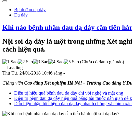
Bệnh đau dạ dày
Dạ dày
Khi nào bệnh nhân đau dạ dày cần tiến hàn
Nội soi dạ dày là một trong những Xét ngh
cách hiệu quả.
(Chưa có đánh giá nào)
Loading...
Thứ Tư, 24/01/2018 10:46 sáng -
Giảng viên
Cao đẳng Xét nghiệm Hà Nội – Trường Cao đẳng Y Dư
Điều trị hiệu quả bệnh đau dạ dày chỉ với nghệ và mật ong
Điều trị bệnh đau dạ dày hiệu quả bằng bài thuốc dân gian dễ 
Dấu hiệu nhận biết bệnh đau dạ dày nhanh chóng và chính xác