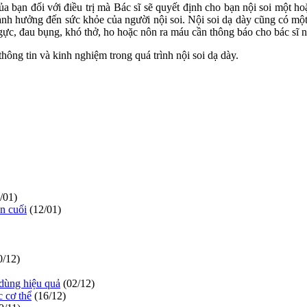
a bạn đối với điều trị mà Bác sĩ sẽ quyết định cho bạn nội soi một ho
 ảnh hưởng đến sức khỏe của người nội soi. Nội soi dạ dày cũng có một
gực, đau bụng, khó thở, ho hoặc nôn ra máu cần thông báo cho bác sĩ n
ông tin và kinh nghiệm trong quá trình nội soi dạ dày.
/01)
ạn cuối
(12/01)
0/12)
 dùng hiệu quả
(02/12)
c cơ thể
(16/12)