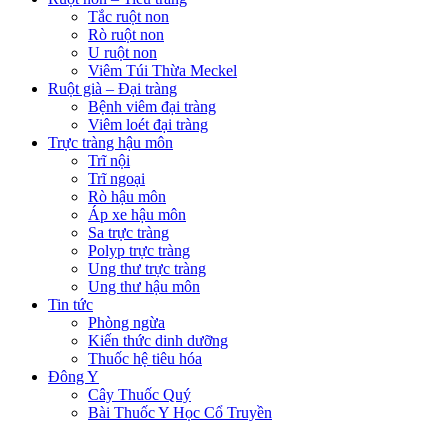
Tắc ruột non
Rò ruột non
U ruột non
Viêm Túi Thừa Meckel
Ruột già – Đại tràng
Bệnh viêm đại tràng
Viêm loét đại tràng
Trực tràng hậu môn
Trĩ nội
Trĩ ngoại
Rò hậu môn
Áp xe hậu môn
Sa trực tràng
Polyp trực tràng
Ung thư trực tràng
Ung thư hậu môn
Tin tức
Phòng ngừa
Kiến thức dinh dưỡng
Thuốc hệ tiêu hóa
Đông Y
Cây Thuốc Quý
Bài Thuốc Y Học Cổ Truyền