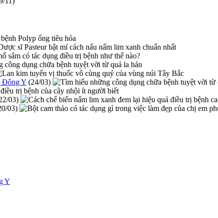
9/11)
g Đông Y
(24/03)
22/03)
20/03)
ng Y