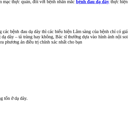
iêm mạc thực quản, đối với bệnh nhân mắc
bệnh đau dạ dày
thực hiện
ng các bệnh đau dạ dày thì các biểu hiện Lâm sàng của bệnh chỉ có giá
 dạ dày – tá tràng hay không, Bác sĩ thường dựa vào hình ảnh nội soi
ra phương án điều trị chính xác nhất cho bạn
g tổn ở dạ dày.