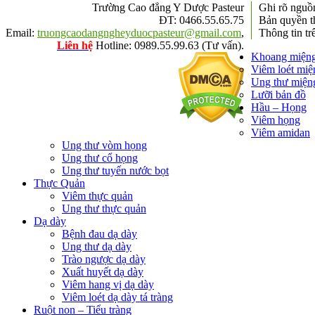
Trường Cao đẳng Y Dược Pasteur
Ghi rõ ngu
ĐT: 0466.55.65.75
Bản quyền t
Email:
truongcaodangngheyduocpasteur@gmail.com
,
Thông tin tr
Liên hệ
Hotline: 0989.55.99.63 (Tư vấn).
Khoang miện
Viêm loét miệ
Ung thư miện
Lưỡi bản đồ
Hầu – Họng
Viêm họng
Viêm amidan
Ung thư vòm họng
Ung thư cổ họng
Ung thư tuyến nước bọt
Thực Quản
Viêm thực quản
Ung thư thực quản
Dạ dày
Bệnh đau dạ dày
Ung thư dạ dày
Trào ngược dạ dày
Xuất huyết dạ dày
Viêm hang vị dạ dày
Viêm loét dạ dày tá tràng
Ruột non – Tiểu tràng