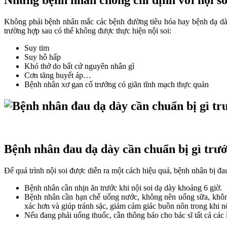
Những bệnh nhân chống chỉ định với nội so
Không phải bệnh nhân mắc các bệnh đường tiêu hóa hay bệnh dạ dày 
trường hợp sau có thể không được thực hiện nội soi:
Suy tim
Suy hô hấp
Khó thở do bất cứ nguyên nhân gì
Cơn tăng huyết áp…
Bệnh nhân xơ gan cổ trướng có giãn tĩnh mạch thực quản
Bệnh nhân đau dạ dày cần chuẩn bị gì trước
Để quá trình nội soi được diễn ra một cách hiệu quả, bệnh nhân bị đ
Bệnh nhân cần nhịn ăn trước khi nội soi dạ dày khoảng 6 giờ.
Bệnh nhân cần hạn chế uống nước, không nên uống sữa, không
xác hơn và giúp tránh sặc, giảm cảm giác buồn nôn trong khi nộ
Nếu đang phải uống thuốc, cần thông báo cho bác sĩ tất cả các 