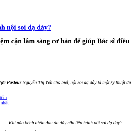
h nội soi dạ dày?
iệm cận lâm sàng cơ bản để giúp Bác sĩ điề
ợc Pasteur
Nguyễn Thị Yến cho biết, nội soi dạ dày là một kỹ thuật 
kiếm
 nhất
Khi nào bệnh nhân đau dạ dày cần tiến hành nội soi dạ dày?