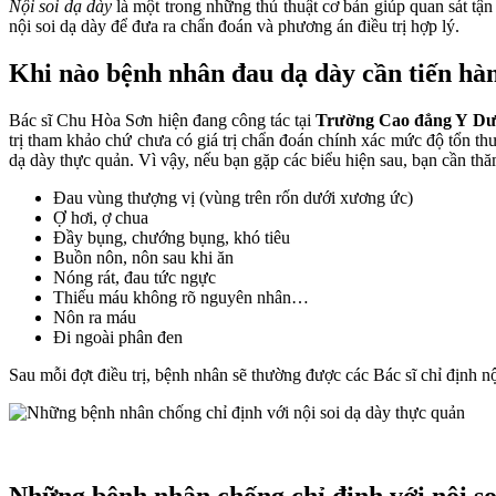
Nội soi dạ dày
là một trong những thủ thuật cơ bản giúp quan sát t
nội soi dạ dày để đưa ra chẩn đoán và phương án điều trị hợp lý.
Khi nào bệnh nhân đau dạ dày cần tiến hàn
Bác sĩ Chu Hòa Sơn hiện đang công tác tại
Trường Cao đẳng Y Dư
trị tham khảo chứ chưa có giá trị chẩn đoán chính xác mức độ tổn th
dạ dày thực quản. Vì vậy, nếu bạn gặp các biểu hiện sau, bạn cần thă
Đau vùng thượng vị (vùng trên rốn dưới xương ức)
Ợ hơi, ợ chua
Đầy bụng, chướng bụng, khó tiêu
Buồn nôn, nôn sau khi ăn
Nóng rát, đau tức ngực
Thiếu máu không rõ nguyên nhân…
Nôn ra máu
Đi ngoài phân đen
Sau mỗi đợt điều trị, bệnh nhân sẽ thường được các Bác sĩ chỉ định n