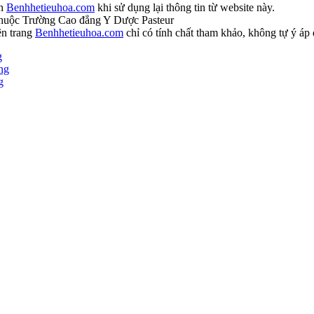
ồn
Benhhetieuhoa.com
khi sử dụng lại thông tin từ website này.
huộc Trường Cao đẳng Y Dược Pasteur
ên trang
Benhhetieuhoa.com
chỉ có tính chất tham khảo, không tự ý áp 
g
ng
g