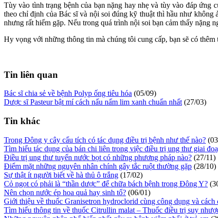
Tùy vào tình trạng bệnh của bạn nặng hay nhẹ và tùy vào đáp ứng củ
theo chỉ định của Bác sĩ và nội soi đúng kỹ thuật thì hầu như không
nhưng rất hiếm gặp. Nếu trong quá trình nội soi bạn cảm thấy nặng n
Hy vọng với những thông tin mà chúng tôi cung cấp, bạn sẽ có thêm th
Tin liên quan
Bác sĩ chia sẻ về bệnh Polyp ống tiêu hóa
(05/09)
Dược sĩ Pasteur bật mí cách nấu nấm lim xanh chuẩn nhất
(27/03)
Tin khác
Trong Đông y cây cẩu tích có tác dụng điều trị bệnh như thế nào?
(03
Tìm hiểu tác dụng của bán chi liên trong việc điều trị ung thư giai đo
Điều trị ung thư tuyến nước bọt có những phương pháp nào?
(27/11)
Điểm mặt những nguyên nhân chính gây tắc ruột thường gặp
(28/10)
Sự thật ít người biết về hà thủ ô trắng
(17/02)
Cỏ ngọt có phải là “thần dược” để chữa bách bệnh trong Đông Y?
(3
Nên chọn nước ép hoa quả hay sinh tố?
(06/01)
Giới thiệu về thuốc Granisetron hydroclorid cùng công dụng và cách
Tìm hiểu thông tin về thuốc Citrullin malat – Thuốc điều trị suy nhượ